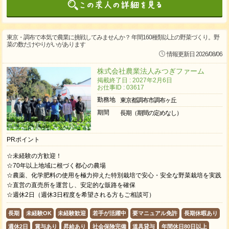
東京・調布で本気で農業に挑戦してみませんか？ 年間160種類以上の野菜づくり。野
菜の数だけやりがいがあります
情報更新日 2026/08/06
株式会社農業法人みつぎファーム
掲載終了日 : 2027年2月6日
お仕事ID : 03617
勤務地
東京都調布市調布ヶ丘
期間
長期（期間の定めなし）
PRポイント
☆未経験の方歓迎！
☆70年以上地域に根づく都心の農場
☆農薬、化学肥料の使用を極力抑えた特別栽培で安心・安全な野菜栽培を実践
☆直営の直売所を運営し、安定的な販路を確保
☆週休2日（週休3日程度を希望される方もご相談可）
長期
未経験OK
未経験歓迎
若手が活躍中
要マニュアル免許
長期休暇あり
週休2日
賞与あり
昇給あり
社会保険完備
道具貸与
年間休日80日以上