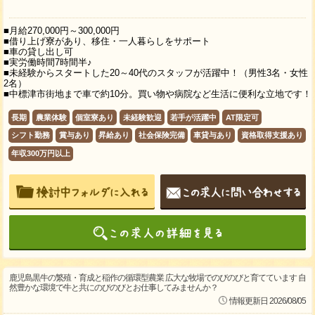
■月給270,000円～300,000円
■借り上げ寮があり、移住・一人暮らしをサポート
■車の貸し出し可
■実労働時間7時間半♪
■未経験からスタートした20～40代のスタッフが活躍中！（男性3名・女性
2名）
■中標津市街地まで車で約10分。買い物や病院など生活に便利な立地です！
長期
農業体験
個室寮あり
未経験歓迎
若手が活躍中
AT限定可
シフト勤務
賞与あり
昇給あり
社会保険完備
車貸与あり
資格取得支援あり
年収300万円以上
鹿児島黒牛の繁殖・育成と稲作の循環型農業 広大な牧場でのびのびと育てています 自
然豊かな環境で牛と共にのびのびとお仕事してみませんか？
情報更新日 2026/08/05