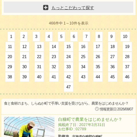
もっとこだわって探す
466件中 1～10件を表示
1
2
3
4
5
6
7
8
9
10
11
12
13
14
15
16
17
18
19
20
21
22
23
24
25
26
27
28
29
30
31
32
33
34
35
36
37
38
39
40
41
42
43
44
45
46
47
食と食材のまち、しらぬか町で手厚い支援を受けながら、農業をはじめませんか？
情報更新日 2026/08/07
白糠町で農業をはじめませんか？
掲載終了日 : 2027年3月31日
お仕事ID : 02789
勤務地
北海道白糠郡白糠町