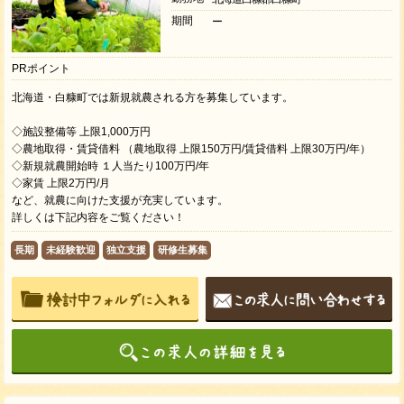
期間
ー
PRポイント
北海道・白糠町では新規就農される方を募集しています。
◇施設整備等 上限1,000万円
◇農地取得・賃貸借料 （農地取得 上限150万円/賃貸借料 上限30万円/年）
◇新規就農開始時 １人当たり100万円/年
◇家賃 上限2万円/月
など、就農に向けた支援が充実しています。
詳しくは下記内容をご覧ください！
長期
未経験歓迎
独立支援
研修生募集