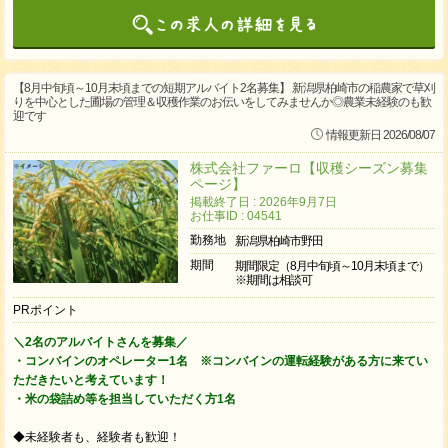
【8月中旬頃～10月末頃までの短期アルバイト2名募集】 新潟県柏崎市の稲農家で草刈
りを中心とした圃場の管理＆収穫作業のお伝いをしてみませんか◎農業未経験のも歓
迎です
情報更新日 2026/08/07
株式会社ファーロ【収穫シーズン募集
ページ】
掲載終了日 : 2026年9月7日
お仕事ID : 04541
勤務地
新潟県柏崎市野田
期間
期間限定（8月中旬頃～10月末頃まで）
※期間は相談可
PRポイント
＼2名のアルバイトさんを募集／
・コンバインのオペレーター1名 ※コンバインの運転経験がある方に来てい
ただきたいと考えています！
・米の袋詰め等を担当していただく方1名
◆未経験者も、経験者も歓迎！