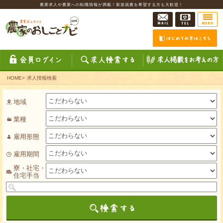
農業求人や農業への転職情報が満載！新規就農を希望する方も大歓迎！
HOME
>
求人情報検索
地域
業種
雇用形態
雇用期間
寮・社宅・
住宅手当