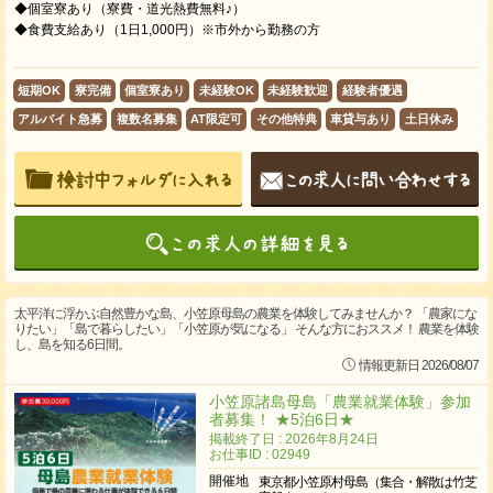
◆個室寮あり（寮費・道光熱費無料♪）
◆食費支給あり（1日1,000円）※市外から勤務の方
短期OK
寮完備
個室寮あり
未経験OK
未経験歓迎
経験者優遇
アルバイト急募
複数名募集
AT限定可
その他特典
車貸与あり
土日休み
太平洋に浮かぶ自然豊かな島、小笠原母島の農業を体験してみませんか？ 「農家にな
りたい」「島で暮らしたい」「小笠原が気になる」 そんな方におススメ！ 農業を体験
し、島を知る6日間。
情報更新日 2026/08/07
小笠原諸島母島「農業就業体験」参加
者募集！ ★5泊6日★
掲載終了日 : 2026年8月24日
お仕事ID : 02949
開催地
東京都小笠原村母島（集合・解散は竹芝