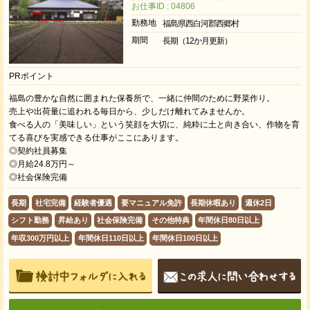
お仕事ID : 04806
勤務地
福島県西白河郡西郷村
期間
長期（12か月更新）
PRポイント
福島の豊かな自然に囲まれた保養所で、一緒に仲間のために野菜作り。
売上や出荷量に追われる毎日から、少しだけ離れてみませんか。
食べる人の「美味しい」という笑顔を大切に、純粋に土と向き合い、作物を育
てる喜びを実感できる仕事がここにあります。
◎契約社員募集
◎月給24.8万円～
◎社会保険完備
長期
社宅完備
経験者優遇
要マニュアル免許
長期休暇あり
週休2日
シフト勤務
昇給あり
社会保険完備
その他特典
年間休日80日以上
年収300万円以上
年間休日110日以上
年間休日100日以上