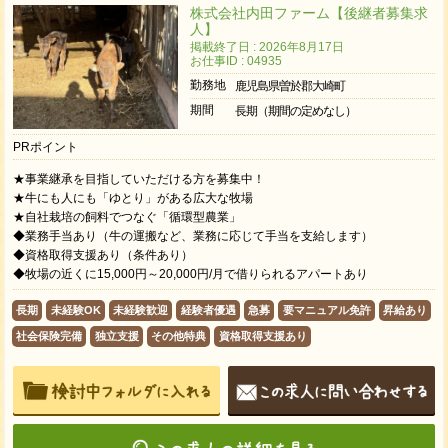
株式会社内田ファーム【後継者募集求
人】
掲載終了日 : 2026年8月17日
お仕事ID : 04935
勤務地
鹿児島県曽於郡大崎町
期間
長期（期間の定めなし）
PRポイント
★事業継承を目指していただける方を募集中！
★牛にも人にも「ゆとり」がある広大な牧場
★自社栽培の飼料でつなぐ「循環型農業」
◆業務手当あり（牛の運搬など、業務に応じて手当を支給します）
◆資格取得支援あり（条件あり）
◆牧場の近くに15,000円～20,000円/月で借りられるアパートあり
長期
未経験OK
未経験歓迎
経験者優遇
急募
要マニュアル免許
昇給あり
社会保険完備
独立支援
その他特典
資格取得支援あり