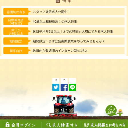
スタッフ厳選求人公開中！
雰囲気の良さ
自動車免許
40歳以上積極採用！の求人特集
(AT限定)
休日が
休日平均月8日以上！オフの時間も大切にできる求人特集
月6日以上
期間限定！まずは短期間農業をやってみませんか？
期間限定
数日から数週間のインターンOKの求人
新卒向け