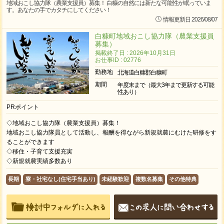
地域おこし協力隊（農業支援員）募集！ 白糠の自然には新たな可能性が眠っていま
す。あなたの手でカタチにしてください！
情報更新日 2026/08/07
白糠町地域おこし協力隊（農業支援員
募集）
掲載終了日 : 2026年10月31日
お仕事ID : 02776
勤務地
北海道白糠郡白糠町
期間
年度末まで（最大3年まで更新する可能
性あり）
PRポイント
◇地域おこし協力隊（農業支援員）募集！
地域おこし協力隊員として活動し、報酬を得ながら新規就農にむけた研修をす
ることができます
◇移住・子育て支援充実
◇新規就農実績多数あり
長期
寮・社宅なし(住宅手当あり)
未経験歓迎
複数名募集
その他特典