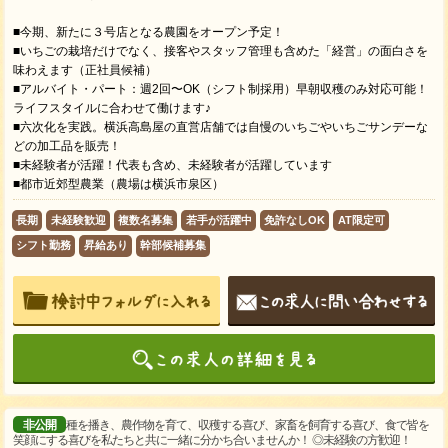
■今期、新たに３号店となる農園をオープン予定！
■いちごの栽培だけでなく、接客やスタッフ管理も含めた「経営」の面白さを
味わえます（正社員候補）
■アルバイト・パート：週2回〜OK（シフト制採用）早朝収穫のみ対応可能！
ライフスタイルに合わせて働けます♪
■六次化を実践。横浜高島屋の直営店舗では自慢のいちごやいちごサンデーな
どの加工品を販売！
■未経験者が活躍！代表も含め、未経験者が活躍しています
■都市近郊型農業（農場は横浜市泉区）
長期
未経験歓迎
複数名募集
若手が活躍中
免許なしOK
AT限定可
シフト勤務
昇給あり
幹部候補募集
非公開
種を播き、農作物を育て、収穫する喜び、家畜を飼育する喜び、食で皆を
笑顔にする喜びを私たちと共に一緒に分かち合いませんか！ ◎未経験の方歓迎！