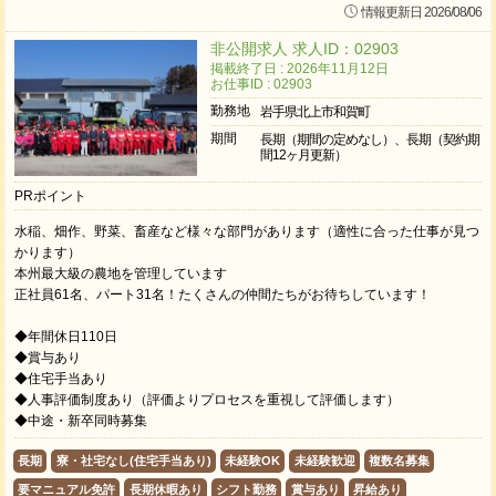
情報更新日 2026/08/06
非公開求人 求人ID：02903
掲載終了日 : 2026年11月12日
お仕事ID : 02903
勤務地
岩手県北上市和賀町
期間
長期（期間の定めなし）、長期（契約期
間12ヶ月更新）
PRポイント
水稲、畑作、野菜、畜産など様々な部門があります（適性に合った仕事が見つ
かります）
本州最大級の農地を管理しています
正社員61名、パート31名！たくさんの仲間たちがお待ちしています！
◆年間休日110日
◆賞与あり
◆住宅手当あり
◆人事評価制度あり（評価よりプロセスを重視して評価します）
◆中途・新卒同時募集
長期
寮・社宅なし(住宅手当あり)
未経験OK
未経験歓迎
複数名募集
要マニュアル免許
長期休暇あり
シフト勤務
賞与あり
昇給あり