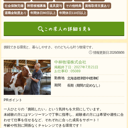
社会保険完備
幹部候補募集
道具貸与
その他特典
資格取得支援あり
退職金制度あり
年間休日80日以上
年間休日110日以上
挑戦できる環境と、暮らしやすさ。そのどちらも叶う牧場です。
情報更新日 2026/08/06
中林牧場株式会社
掲載終了日 : 2027年7月21日
お仕事ID : 05089
勤務地
北海道標津郡中標津町
期間
長期（期間の定めなし）
PRポイント
一人ひとりの「挑戦したい」という気持ちを大切にしています。
未経験の方にはマンツーマンで丁寧に指導し、経験者の方には希望や適性に合
わせて仕事を任せるなど、それぞれに合った成長をサポート！
年齢や性別に関係なくチャレンジできる環境です！