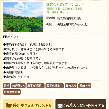
株式会社D'sプランニング
掲載終了日 : 2026年9月8日
お仕事ID : 02317
勤務地
鳥取県西伯郡大山町
期間
長期(雇用期間の定めなし)
PRポイント
◆平均年齢27歳！（代表は33歳です）
風通し良く、意見や思いを共有できる環境です
◆産直市場"D's市"を開催♪
消費者の顔が見える職場です
◆地域の小学校の受け入れなど地域貢献できます
◆未経験者大歓迎！←代表も立ち上げ当時全くの未経験でした！
◆長期休暇あり
◆車の貸し出しあり
長期
未経験OK
若手が活躍中
長期休暇あり
賞与あり
昇給あり
社会保険完備