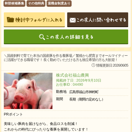
幹部候補募集
その他特典
退職金制度あり
＼国産飼料で育てた本当の国産豚を作る養豚場／ 繁殖から肥育までオールマイティー
に活躍ができる職場です！ 長く勤めていただける方も独立希望の方も大歓迎！
情報更新日 2026/06/05
株式会社福山農興
掲載終了日 : 2026年9月10日
お仕事ID : 04490
勤務地
広島県福山市神村町
期間
長期（期間の定めなし）
PRポイント
美味しい豚肉を届けながら、食品ロスを削減！
これからの時代にぴったりな養豚を展開しています！