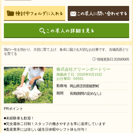
鶏の一生を預かり、大切に育て上げ、食卓に届ける大切なお仕事です。 吉備高原どり
を育てる
情報更新日 2026/06/05
株式会社グリーンポートリー
掲載終了日 : 2026年9月10日
お仕事ID : 04561
勤務地
岡山県苫田郡鏡野町
期間
長期(期間の定めなし)
PRポイント
■未経験者も歓迎！
■完全週休二日制！スタッフの働きやすさを常に追求しています
■畜産業界には珍しい誕生日休暇やシフト休も付与！