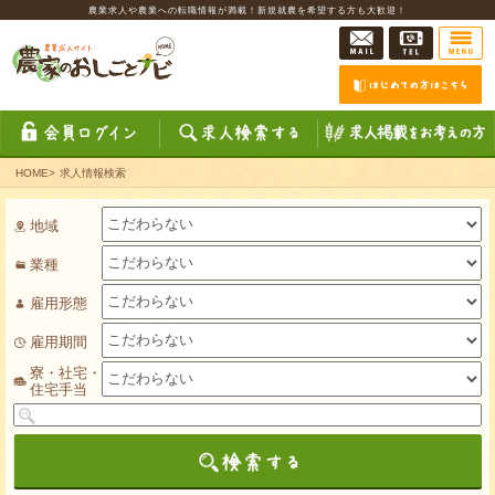
農業求人や農業への転職情報が満載！新規就農を希望する方も大歓迎！
HOME
>
求人情報検索
地域
業種
雇用形態
雇用期間
寮・社宅・
住宅手当