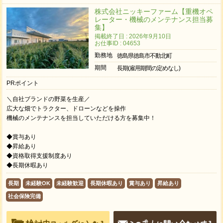
株式会社ニッキーファーム【重機オペ
レーター・機械のメンテナンス担当募
集】
掲載終了日 : 2026年9月10日
お仕事ID : 04653
勤務地
徳島県徳島市不動北町
期間
長期(雇用期間の定めなし)
PRポイント
＼自社ブランドの野菜を生産／
広大な畑でトラクター、ドローンなどを操作
機械のメンテナンスを担当していただける方を募集中！
◆賞与あり
◆昇給あり
◆資格取得支援制度あり
◆長期休暇あり
長期
未経験OK
未経験歓迎
長期休暇あり
賞与あり
昇給あり
社会保険完備