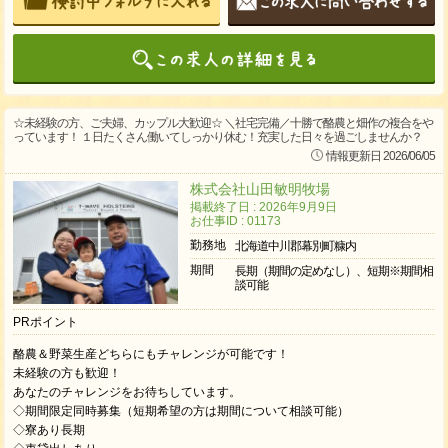
☆未経験の方、ご夫婦、カップル大歓迎☆ ＼社宅完備／十勝で酪農と畑作の複合をや
っています！ １日たくさん働いてしっかり休む！充実した日々を過ごしませんか？
情報更新日 2026/06/05
株式会社山田敏明牧場
掲載終了日 : 2026年9月9日
お仕事ID : 01173
勤務地
北海道中川郡幕別町糠内
期間
長期（期間の定めなし）、短期※期間相
談可能
PRポイント
酪農＆野菜生産どちらにもチャレンジが可能です！
未経験の方も歓迎！
あなたのチャレンジをお待ちしています。
◇期間限定同時募集（短期希望の方は期間について相談可能）
◇寮あり長期