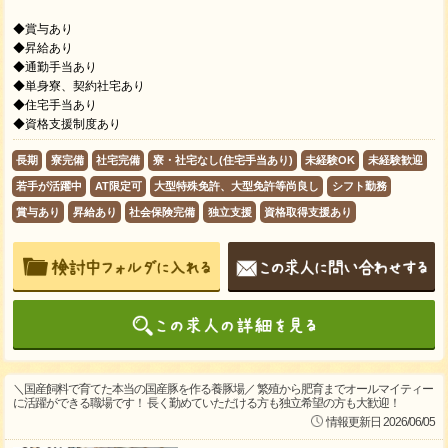
◆賞与あり
◆昇給あり
◆通勤手当あり
◆単身寮、契約社宅あり
◆住宅手当あり
◆資格支援制度あり
長期
寮完備
社宅完備
寮・社宅なし(住宅手当あり)
未経験OK
未経験歓迎
若手が活躍中
AT限定可
大型特殊免許、大型免許等尚良し
シフト勤務
賞与あり
昇給あり
社会保険完備
独立支援
資格取得支援あり
＼国産飼料で育てた本当の国産豚を作る養豚場／ 繁殖から肥育までオールマイティー
に活躍ができる職場です！ 長く勤めていただける方も独立希望の方も大歓迎！
情報更新日 2026/06/05