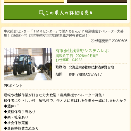
牛の給食センター「ＴＭＲセンター」で働きませんか？ 農業機械オペレーター大募
集！ ◎経験不問（大型特殊や大型自動車免許保有者歓迎！）
情報更新日 2026/06/05
有限会社浅茅野システムレボ
掲載終了日 : 2026年9月8日
お仕事ID : 04923
勤務地
北海道宗谷郡猿払村浅茅野台地
期間
長期（期間の定めなし）
PRポイント
運転や機械作業が好きな方大歓迎！農業機械オペレーター募集！
移住者にやさしい村、猿払村で、牛と人に喜ばれる仕事を一緒にしませんか？
◆週休2日
◆資格保有手当あり
◆寮・社宅あり
◆社会保険完備
◆赴任時旅費支給あり