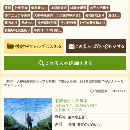
長期
社宅完備
個室寮あり
未経験歓迎
経験者優遇
若手が活躍中
要マニュアル免許
大型特殊免許、大型免許等尚良し
長期休暇あり
週休2日
賞与あり
昇給あり
社会保険完備
その他特典
赴任旅費支給あり
資格取得支援あり
年間休日100日以上
【熊本・大規模農園スタッフを募集】年間6億を売り上げる成長農園で安定のキャリ
アをゲット！
情報更新日 2026/06/05
有限会社北部農園
掲載終了日 : 2026年9月6日
お仕事ID : 03735
勤務地
熊本県玉名市
期間
長期（期間の定めなし）