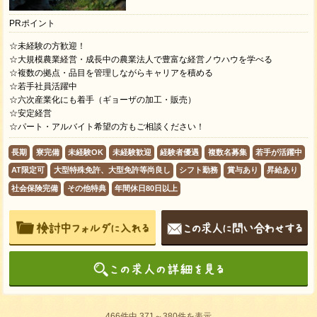
PRポイント
☆未経験の方歓迎！
☆大規模農業経営・成長中の農業法人で豊富な経営ノウハウを学べる
☆複数の拠点・品目を管理しながらキャリアを積める
☆若手社員活躍中
☆六次産業化にも着手（ギョーザの加工・販売）
☆安定経営
☆パート・アルバイト希望の方もご相談ください！
長期
寮完備
未経験OK
未経験歓迎
経験者優遇
複数名募集
若手が活躍中
AT限定可
大型特殊免許、大型免許等尚良し
シフト勤務
賞与あり
昇給あり
社会保険完備
その他特典
年間休日80日以上
466件中 371～380件を表示