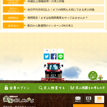
自動車免許
40歳以上積極採用！の求人特集
(AT限定)
休日が
休日平均月8日以上！オフの時間も大切にできる求人特集
月6日以上
期間限定！まずは短期間農業をやってみませんか？
期間限定
数日から数週間のインターンOKの求人
新卒向け
運営会社：株式会社あぐりーん