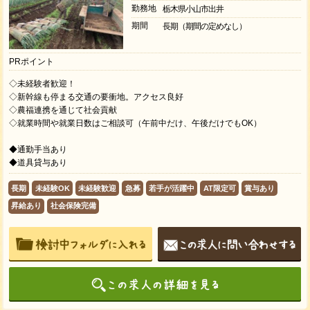
勤務地
栃木県小山市出井
期間
長期（期間の定めなし）
PRポイント
◇未経験者歓迎！
◇新幹線も停まる交通の要衝地。アクセス良好
◇農福連携を通じて社会貢献
◇就業時間や就業日数はご相談可（午前中だけ、午後だけでもOK）
◆通勤手当あり
◆道具貸与あり
長期
未経験OK
未経験歓迎
急募
若手が活躍中
AT限定可
賞与あり
昇給あり
社会保険完備