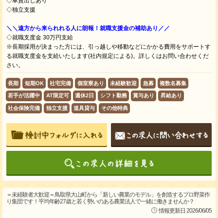
◇車貸出しあり
◇独立支援
＼＼遠方から来られれる人に朗報！就職支援金の補助あり／／
◇就職支度金 30万円支給
※長期採用が決まった方には、引っ越しや移動などにかかる費用をサポートす
る就職支度金を支給いたします(社内規定による)。詳しくはお問い合わせくだ
さい。
長期
短期OK
社宅完備
個室寮あり
未経験歓迎
急募
複数名募集
若手が活躍中
AT限定可
週休2日
シフト勤務
賞与あり
昇給あり
社会保険完備
独立支援
道具貸与
その他特典
＝未経験者大歓迎＝鳥取県大山町から「新しい農業のモデル」を創造するプロ野菜作
り集団です！平均年齢27歳と若く勢いのある農業法人で一緒に働きませんか？
情報更新日 2026/06/05