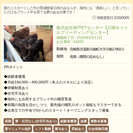
新たにスタートした牛の育成牧場 日本のみならず、海外にも「美味しい」と言ってい
ただけるブランド牛を育てる夢のある仕事です！
情報更新日 2026/06/05
株式会社神戸ETセンター【川南キャト
ルブリーディングセンター】
掲載終了日 : 2026年9月11日
お仕事ID : 04655
勤務地
宮崎県児湯郡川南町大字川南17902-2
期間
長期（期間の定めなし）
PRポイント
◆経験者優遇
◆月給194,000～400,000円（本人のスキルにより決定）
◆研修制度あり
◆住宅手当あり
◆海外にも出荷するブランド牛の哺育育成
◆前職の知識を活かしつつ、最先端の哺乳ロボット操縦もマスターできる
◆出来立ての牛舎で0からのスタート！オープニングスタッフ募集
長期
寮・社宅なし(住宅手当あり)
経験者優遇
急募
複数名募集
要マニュアル免許
シフト勤務
賞与あり
昇給あり
社会保険完備