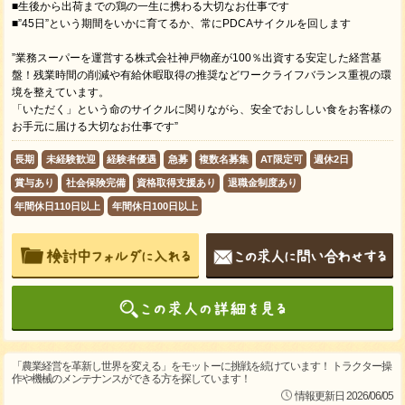
■生後から出荷までの鶏の一生に携わる大切なお仕事です
■”45日”という期間をいかに育てるか、常にPDCAサイクルを回します
”業務スーパーを運営する株式会社神戸物産が100％出資する安定した経営基
盤！残業時間の削減や有給休暇取得の推奨などワークライフバランス重視の環
境を整えています。
「いただく」という命のサイクルに関りながら、安全でおししい食をお客様の
お手元に届ける大切なお仕事です”
長期
未経験歓迎
経験者優遇
急募
複数名募集
AT限定可
週休2日
賞与あり
社会保険完備
資格取得支援あり
退職金制度あり
年間休日110日以上
年間休日100日以上
「農業経営を革新し世界を変える」をモットーに挑戦を続けています！ トラクター操
作や機械のメンテナンスができる方を探しています！
情報更新日 2026/06/05