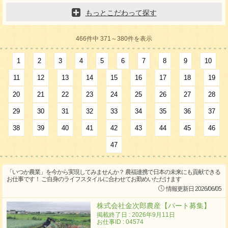
もっとこだわって探す
466件中 371～380件を表示
1
2
3
4
5
6
7
8
9
10
11
12
13
14
15
16
17
18
19
20
21
22
23
24
25
26
27
28
29
30
31
32
33
34
35
36
37
38
39
40
41
42
43
44
45
46
47
「いつか農業」を今から実現してみませんか？ 農福連携で日本の未来にも貢献できる
お仕事です！ ご自身のライフスタイルに合わせてお勤めいただけます
情報更新日 2026/06/05
株式会社金次郎農産【パート募集】
掲載終了日 : 2026年9月11日
お仕事ID : 04574