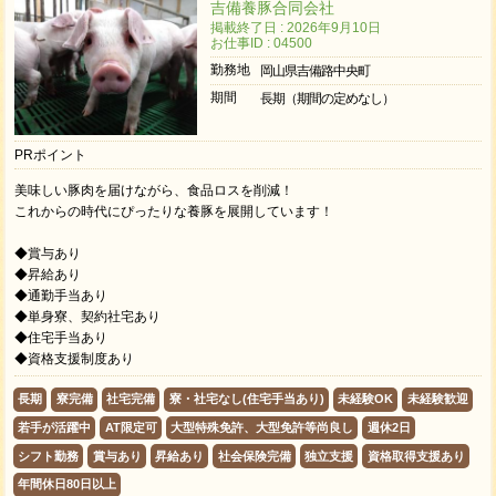
吉備養豚合同会社
掲載終了日 : 2026年9月10日
お仕事ID : 04500
勤務地
岡山県吉備路中央町
期間
長期（期間の定めなし）
PRポイント
美味しい豚肉を届けながら、食品ロスを削減！
これからの時代にぴったりな養豚を展開しています！
◆賞与あり
◆昇給あり
◆通勤手当あり
◆単身寮、契約社宅あり
◆住宅手当あり
◆資格支援制度あり
長期
寮完備
社宅完備
寮・社宅なし(住宅手当あり)
未経験OK
未経験歓迎
若手が活躍中
AT限定可
大型特殊免許、大型免許等尚良し
週休2日
シフト勤務
賞与あり
昇給あり
社会保険完備
独立支援
資格取得支援あり
年間休日80日以上