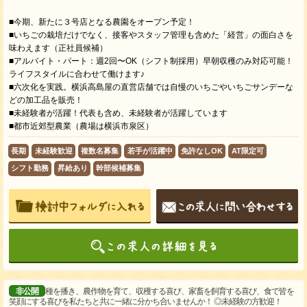
■今期、新たに３号店となる農園をオープン予定！
■いちごの栽培だけでなく、接客やスタッフ管理も含めた「経営」の面白さを
味わえます（正社員候補）
■アルバイト・パート：週2回〜OK（シフト制採用）早朝収穫のみ対応可能！
ライフスタイルに合わせて働けます♪
■六次化を実践。横浜高島屋の直営店舗では自慢のいちごやいちごサンデーな
どの加工品を販売！
■未経験者が活躍！代表も含め、未経験者が活躍しています
■都市近郊型農業（農場は横浜市泉区）
長期
未経験歓迎
複数名募集
若手が活躍中
免許なしOK
AT限定可
シフト勤務
昇給あり
幹部候補募集
非公開
種を播き、農作物を育て、収穫する喜び、家畜を飼育する喜び、食で皆を
笑顔にする喜びを私たちと共に一緒に分かち合いませんか！ ◎未経験の方歓迎！