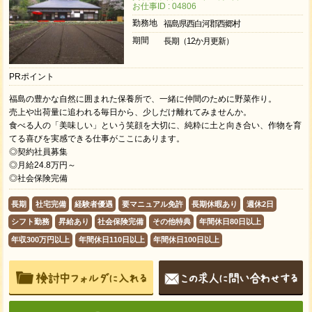
お仕事ID : 04806
勤務地
福島県西白河郡西郷村
期間
長期（12か月更新）
PRポイント
福島の豊かな自然に囲まれた保養所で、一緒に仲間のために野菜作り。
売上や出荷量に追われる毎日から、少しだけ離れてみませんか。
食べる人の「美味しい」という笑顔を大切に、純粋に土と向き合い、作物を育
てる喜びを実感できる仕事がここにあります。
◎契約社員募集
◎月給24.8万円～
◎社会保険完備
長期
社宅完備
経験者優遇
要マニュアル免許
長期休暇あり
週休2日
シフト勤務
昇給あり
社会保険完備
その他特典
年間休日80日以上
年収300万円以上
年間休日110日以上
年間休日100日以上