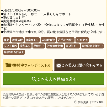
■月給270,000円～300,000円
■借り上げ寮があり、移住・一人暮らしをサポート
■車の貸し出し可
■実労働時間7時間半♪
■未経験からスタートした20～40代のスタッフが活躍中！（男性3名・女性
2名）
■中標津市街地まで車で約10分。買い物や病院など生活に便利な立地です！
長期
農業体験
個室寮あり
未経験歓迎
若手が活躍中
AT限定可
シフト勤務
賞与あり
昇給あり
社会保険完備
車貸与あり
資格取得支援あり
年収300万円以上
鹿児島黒牛の繁殖・育成と稲作の循環型農業 広大な牧場でのびのびと育てています 自
然豊かな環境で牛と共にのびのびとお仕事してみませんか？
情報更新日 2026/08/05