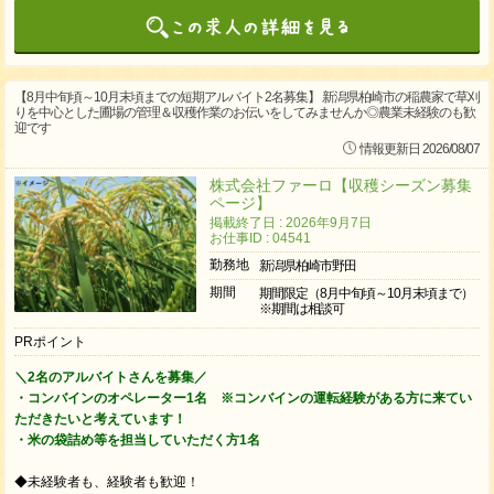
【8月中旬頃～10月末頃までの短期アルバイト2名募集】 新潟県柏崎市の稲農家で草刈
りを中心とした圃場の管理＆収穫作業のお伝いをしてみませんか◎農業未経験のも歓
迎です
情報更新日 2026/08/07
株式会社ファーロ【収穫シーズン募集
ページ】
掲載終了日 : 2026年9月7日
お仕事ID : 04541
勤務地
新潟県柏崎市野田
期間
期間限定（8月中旬頃～10月末頃まで）
※期間は相談可
PRポイント
＼2名のアルバイトさんを募集／
・コンバインのオペレーター1名 ※コンバインの運転経験がある方に来てい
ただきたいと考えています！
・米の袋詰め等を担当していただく方1名
◆未経験者も、経験者も歓迎！