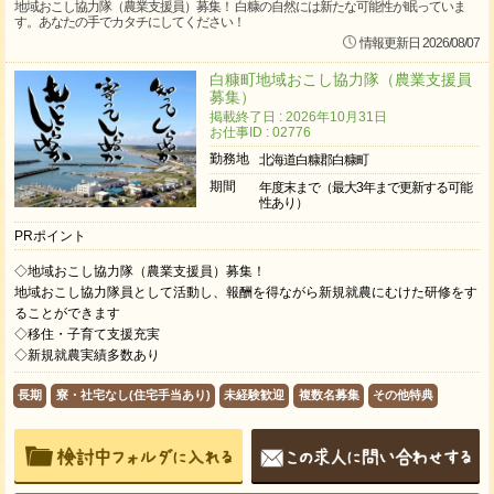
地域おこし協力隊（農業支援員）募集！ 白糠の自然には新たな可能性が眠っていま
す。あなたの手でカタチにしてください！
情報更新日 2026/08/07
白糠町地域おこし協力隊（農業支援員
募集）
掲載終了日 : 2026年10月31日
お仕事ID : 02776
勤務地
北海道白糠郡白糠町
期間
年度末まで（最大3年まで更新する可能
性あり）
PRポイント
◇地域おこし協力隊（農業支援員）募集！
地域おこし協力隊員として活動し、報酬を得ながら新規就農にむけた研修をす
ることができます
◇移住・子育て支援充実
◇新規就農実績多数あり
長期
寮・社宅なし(住宅手当あり)
未経験歓迎
複数名募集
その他特典