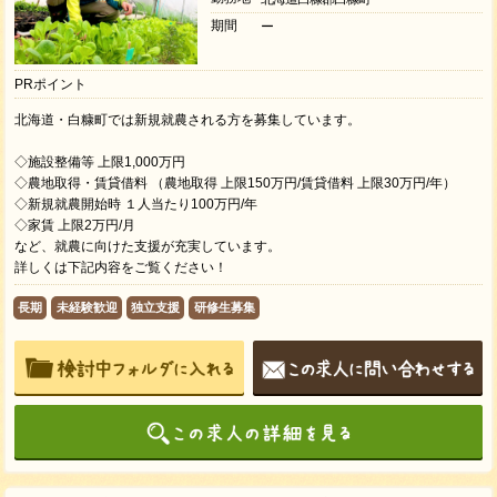
期間
ー
PRポイント
北海道・白糠町では新規就農される方を募集しています。
◇施設整備等 上限1,000万円
◇農地取得・賃貸借料 （農地取得 上限150万円/賃貸借料 上限30万円/年）
◇新規就農開始時 １人当たり100万円/年
◇家賃 上限2万円/月
など、就農に向けた支援が充実しています。
詳しくは下記内容をご覧ください！
長期
未経験歓迎
独立支援
研修生募集