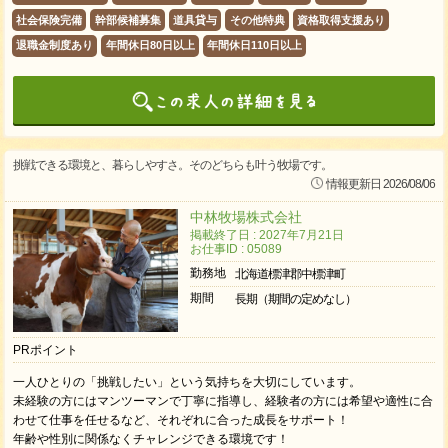
社会保険完備
幹部候補募集
道具貸与
その他特典
資格取得支援あり
退職金制度あり
年間休日80日以上
年間休日110日以上
挑戦できる環境と、暮らしやすさ。そのどちらも叶う牧場です。
情報更新日 2026/08/06
中林牧場株式会社
掲載終了日 : 2027年7月21日
お仕事ID : 05089
勤務地
北海道標津郡中標津町
期間
長期（期間の定めなし）
PRポイント
一人ひとりの「挑戦したい」という気持ちを大切にしています。
未経験の方にはマンツーマンで丁寧に指導し、経験者の方には希望や適性に合
わせて仕事を任せるなど、それぞれに合った成長をサポート！
年齢や性別に関係なくチャレンジできる環境です！