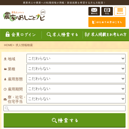
農業求人や農業への転職情報が満載！新規就農を希望する方も大歓迎！
HOME
>
求人情報検索
地域
業種
雇用形態
雇用期間
寮・社宅・
住宅手当