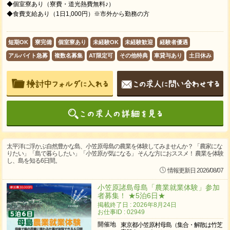
◆個室寮あり（寮費・道光熱費無料♪）
◆食費支給あり（1日1,000円）※市外から勤務の方
短期OK
寮完備
個室寮あり
未経験OK
未経験歓迎
経験者優遇
アルバイト急募
複数名募集
AT限定可
その他特典
車貸与あり
土日休み
太平洋に浮かぶ自然豊かな島、小笠原母島の農業を体験してみませんか？ 「農家にな
りたい」「島で暮らしたい」「小笠原が気になる」 そんな方におススメ！ 農業を体験
し、島を知る6日間。
情報更新日 2026/08/07
小笠原諸島母島「農業就業体験」参加
者募集！ ★5泊6日★
掲載終了日 : 2026年8月24日
お仕事ID : 02949
開催地
東京都小笠原村母島（集合・解散は竹芝