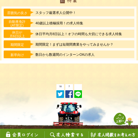
スタッフ厳選求人公開中！
雰囲気の良さ
自動車免許
40歳以上積極採用！の求人特集
(AT限定)
休日が
休日平均月8日以上！オフの時間も大切にできる求人特集
月6日以上
期間限定！まずは短期間農業をやってみませんか？
期間限定
数日から数週間のインターンOKの求人
新卒向け