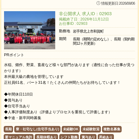
情報更新日 2026/08/06
非公開求人 求人ID：02903
掲載終了日 : 2026年11月12日
お仕事ID : 02903
勤務地
岩手県北上市和賀町
期間
長期（期間の定めなし）、長期（契約期
間12ヶ月更新）
PRポイント
水稲、畑作、野菜、畜産など様々な部門があります（適性に合った仕事が見つ
かります）
本州最大級の農地を管理しています
正社員61名、パート31名！たくさんの仲間たちがお待ちしています！
◆年間休日110日
◆賞与あり
◆住宅手当あり
◆人事評価制度あり（評価よりプロセスを重視して評価します）
◆中途・新卒同時募集
長期
寮・社宅なし(住宅手当あり)
未経験OK
未経験歓迎
複数名募集
要マニュアル免許
長期休暇あり
シフト勤務
賞与あり
昇給あり