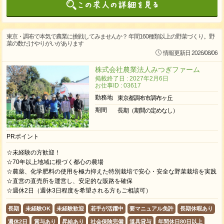
東京・調布で本気で農業に挑戦してみませんか？ 年間160種類以上の野菜づくり。野
菜の数だけやりがいがあります
情報更新日 2026/08/06
株式会社農業法人みつぎファーム
掲載終了日 : 2027年2月6日
お仕事ID : 03617
勤務地
東京都調布市調布ヶ丘
期間
長期（期間の定めなし）
PRポイント
☆未経験の方歓迎！
☆70年以上地域に根づく都心の農場
☆農薬、化学肥料の使用を極力抑えた特別栽培で安心・安全な野菜栽培を実践
☆直営の直売所を運営し、安定的な販路を確保
☆週休2日（週休3日程度を希望される方もご相談可）
長期
未経験OK
未経験歓迎
若手が活躍中
要マニュアル免許
長期休暇あり
週休2日
賞与あり
昇給あり
社会保険完備
道具貸与
年間休日80日以上