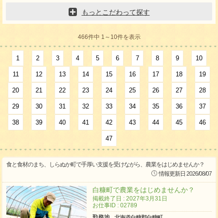
もっとこだわって探す
466件中 1～10件を表示
1
2
3
4
5
6
7
8
9
10
11
12
13
14
15
16
17
18
19
20
21
22
23
24
25
26
27
28
29
30
31
32
33
34
35
36
37
38
39
40
41
42
43
44
45
46
47
食と食材のまち、しらぬか町で手厚い支援を受けながら、農業をはじめませんか？
情報更新日 2026/08/07
白糠町で農業をはじめませんか？
掲載終了日 : 2027年3月31日
お仕事ID : 02789
勤務地
北海道白糠郡白糠町