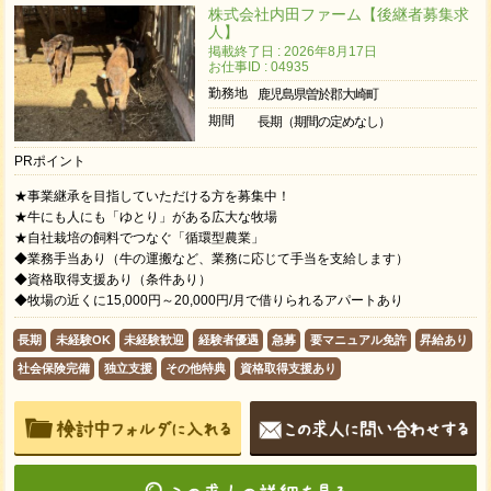
株式会社内田ファーム【後継者募集求
人】
掲載終了日 : 2026年8月17日
お仕事ID : 04935
勤務地
鹿児島県曽於郡大崎町
期間
長期（期間の定めなし）
PRポイント
★事業継承を目指していただける方を募集中！
★牛にも人にも「ゆとり」がある広大な牧場
★自社栽培の飼料でつなぐ「循環型農業」
◆業務手当あり（牛の運搬など、業務に応じて手当を支給します）
◆資格取得支援あり（条件あり）
◆牧場の近くに15,000円～20,000円/月で借りられるアパートあり
長期
未経験OK
未経験歓迎
経験者優遇
急募
要マニュアル免許
昇給あり
社会保険完備
独立支援
その他特典
資格取得支援あり