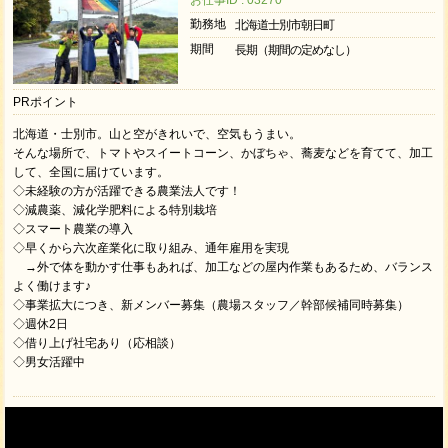
お仕事ID : 03270
勤務地
北海道士別市朝日町
期間
長期（期間の定めなし）
PRポイント
北海道・士別市。山と空がきれいで、空気もうまい。
そんな場所で、トマトやスイートコーン、かぼちゃ、蕎麦などを育てて、加工
して、全国に届けています。
◇未経験の方が活躍できる農業法人です！
◇減農薬、減化学肥料による特別栽培
◇スマート農業の導入
◇早くから六次産業化に取り組み、通年雇用を実現
→外で体を動かす仕事もあれば、加工などの屋内作業もあるため、バランス
よく働けます♪
◇事業拡大につき、新メンバー募集（農場スタッフ／幹部候補同時募集）
◇週休2日
◇借り上げ社宅あり（応相談）
◇男女活躍中