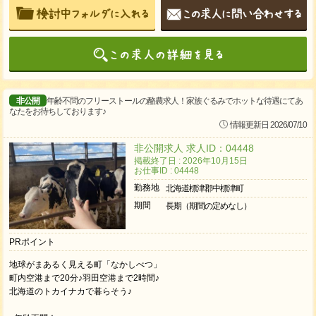
非公開
年齢不問のフリーストールの酪農求人！家族ぐるみでホットな待遇にてあ
なたをお待ちしております♪
情報更新日 2026/07/10
非公開求人 求人ID：04448
掲載終了日 : 2026年10月15日
お仕事ID : 04448
勤務地
北海道標津郡中標津町
期間
長期（期間の定めなし）
PRポイント
地球がまあるく見える町「なかしべつ」
町内空港まで20分♪羽田空港まで2時間♪
北海道のトカイナカで暮らそう♪