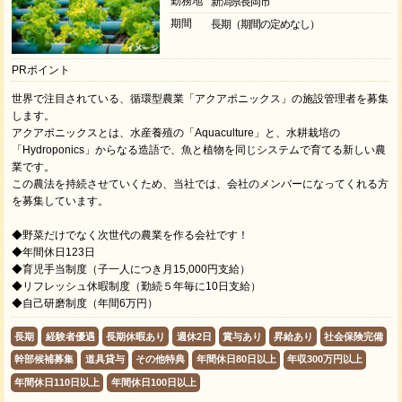
勤務地
新潟県長岡市
期間
長期（期間の定めなし）
PRポイント
世界で注目されている、循環型農業「アクアポニックス」の施設管理者を募集
します。
アクアポニックスとは、水産養殖の「Aquaculture」と、水耕栽培の
「Hydroponics」からなる造語で、魚と植物を同じシステムで育てる新しい農
業です。
この農法を持続させていくため、当社では、会社のメンバーになってくれる方
を募集しています。
◆野菜だけでなく次世代の農業を作る会社です！
◆年間休日123日
◆育児手当制度（子一人につき月15,000円支給）
◆リフレッシュ休暇制度（勤続５年毎に10日支給）
◆自己研磨制度（年間6万円）
長期
経験者優遇
長期休暇あり
週休2日
賞与あり
昇給あり
社会保険完備
幹部候補募集
道具貸与
その他特典
年間休日80日以上
年収300万円以上
年間休日110日以上
年間休日100日以上