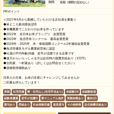
期間
長期（期間の定めなし）
PRポイント
☆2027年4月から勤務していただける正社員を募集☆
◆米どころ新潟県魚沼市
◆有機農業でこだわりのお米を作っています
◆2022年 全日本お米グランプリ 金賞受賞
◆2023年 魚沼市米コンクール 最高金賞受賞
◆2024年・2025年 米・食味国際コンクール2年連続金賞受賞
◆魚沼市優良モデル農業経営体に認定
◆社員の平均年齢28歳 若手が活躍できる企業です
◆遠方からいらっしゃる方は赴任時の旅費支給あり（3万円）
◆古民家、一軒家あり（詳しくはお問合せください）
◆資格取得補助あり
日本人の主食、お米の生産にチャレンジしてみませんか
ご応募お待ちしています！
長期
社宅完備
寮・社宅なし(住宅手当あり)
未経験OK
未経験歓迎
経験者優遇
若手が活躍中
要マニュアル免許
長期休暇あり
週休2日
賞与あり
昇給あり
社会保険完備
道具貸与
その他特典
赴任旅費支給あり