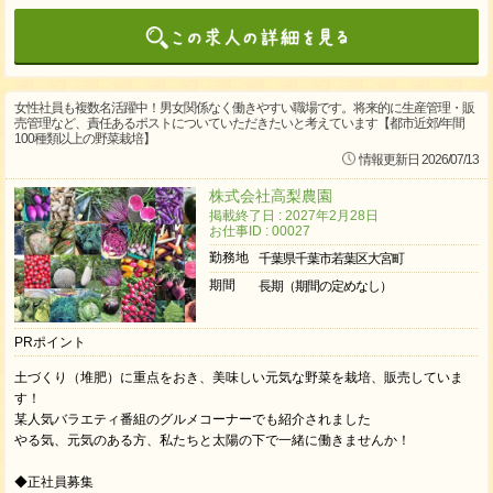
女性社員も複数名活躍中！男女関係なく働きやすい職場です。将来的に生産管理・販
売管理など、責任あるポストについていただきたいと考えています【都市近郊/年間
100種類以上の野菜栽培】
情報更新日 2026/07/13
株式会社高梨農園
掲載終了日 : 2027年2月28日
お仕事ID : 00027
勤務地
千葉県千葉市若葉区大宮町
期間
長期（期間の定めなし）
PRポイント
土づくり（堆肥）に重点をおき、美味しい元気な野菜を栽培、販売していま
す！
某人気バラエティ番組のグルメコーナーでも紹介されました
やる気、元気のある方、私たちと太陽の下で一緒に働きませんか！
◆正社員募集