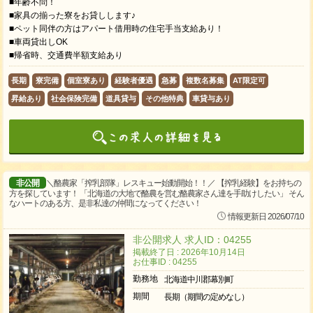
■年齢不問！
■家具の揃った寮をお貸しします♪
■ペット同伴の方はアパート借用時の住宅手当支給あり！
■車両貸出しOK
■帰省時、交通費半額支給あり
長期
寮完備
個室寮あり
経験者優遇
急募
複数名募集
AT限定可
昇給あり
社会保険完備
道具貸与
その他特典
車貸与あり
非公開
＼酪農家「搾乳部隊」レスキュー始動開始！！／ 【搾乳経験】をお持ちの
方を探しています！ 「北海道の大地で酪農を営む酪農家さん達を手助けしたい」 そん
なハートのある方、是非私達の仲間になってください！
情報更新日 2026/07/10
非公開求人 求人ID：04255
掲載終了日 : 2026年10月14日
お仕事ID : 04255
勤務地
北海道中川郡幕別町
期間
長期（期間の定めなし）