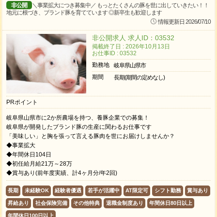
非公開
＼事業拡大につき募集中／ もっとたくさんの豚を世に出していきたい！！
地元に根づき、ブランド豚を育てています ◎新卒生も歓迎します
情報更新日 2026/07/10
非公開求人 求人ID：03532
掲載終了日 : 2026年10月13日
お仕事ID : 03532
勤務地
岐阜県山県市
期間
長期(期間の定めなし)
PRポイント
岐阜県山県市に2か所農場を持つ、養豚企業での募集！
岐阜県が開発したブランド豚の生産に関わるお仕事です
「美味しい」と胸を張って言える豚肉を世にお届けしませんか？
◆事業拡大
◆年間休日104日
◆初任給月給21万～28万
◆賞与あり(前年度実績、計4ヶ月分/年2回)
長期
未経験OK
経験者優遇
若手が活躍中
AT限定可
シフト勤務
賞与あり
昇給あり
社会保険完備
その他特典
退職金制度あり
年間休日80日以上
年間休日100日以上