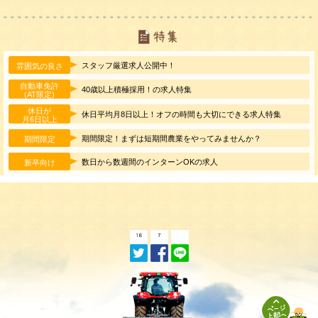
スタッフ厳選求人公開中！
雰囲気の良さ
自動車免許
40歳以上積極採用！の求人特集
(AT限定)
休日が
休日平均月8日以上！オフの時間も大切にできる求人特集
月6日以上
期間限定！まずは短期間農業をやってみませんか？
期間限定
数日から数週間のインターンOKの求人
新卒向け