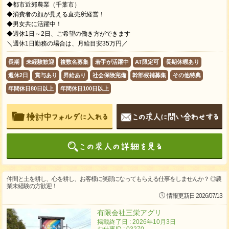
◆都市近郊農業（千葉市）
◆消費者の顔が見える直売所経営！
◆男女共に活躍中！
◆週休1日～2日、ご希望の働き方ができます
＼週休1日勤務の場合は、月給目安35万円／
長期
未経験歓迎
複数名募集
若手が活躍中
AT限定可
長期休暇あり
週休2日
賞与あり
昇給あり
社会保険完備
幹部候補募集
その他特典
年間休日80日以上
年間休日100日以上
仲間と土を耕し、心を耕し、お客様に笑顔になってもらえる仕事をしませんか？ ◎農
業未経験の方歓迎！
情報更新日 2026/07/13
有限会社三栄アグリ
掲載終了日 : 2026年10月3日