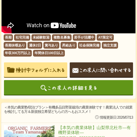
長期
社宅完備
未経験歓迎
複数名募集
若手が活躍中
AT限定可
長期休暇あり
週休2日
賞与あり
昇給あり
社会保険完備
独立支援
年収300万円以上
年間休日100日以上
＜本気の農業塾/宿泊プラン＞有機多品目野菜栽培の農業体験です！農業法人での就業
を検討してる方＆新規独立希望どちらの方へもおススメ！
情報更新日 2026/07/13
【本気の農業体験】山梨県北杜市―有
機野菜体験―