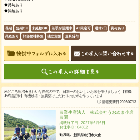
​◆賞与あり
​◆昇給あり
長期
短期OK
未経験OK
若手が活躍中
AT限定可
週休2日
賞与あり
昇給あり
幹部候補募集
独立支援
道具貸与
米どころ魚沼★きれいな自然の中で、日本一のおいしいお米を作りましょう【有機
JAS認証米】有機栽培・無農薬でこだわりのお米を作っています
情報更新日 2026/07/13
農業生産法人 株式会社うおぬま小岩
農園
掲載終了日 : 2027年6月6日
お仕事ID : 04812
勤務地
新潟県魚沼市大倉