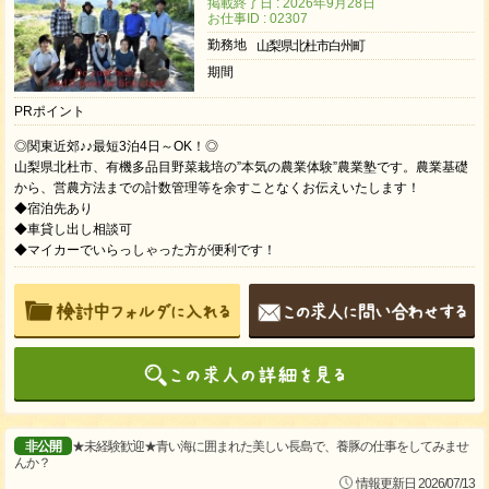
掲載終了日 : 2026年9月28日
お仕事ID : 02307
勤務地
山梨県北杜市白州町
期間
PRポイント
◎関東近郊♪♪最短3泊4日～OK！◎
山梨県北杜市、有機多品目野菜栽培の”本気の農業体験”農業塾です。農業基礎
から、営農方法までの計数管理等を余すことなくお伝えいたします！
◆宿泊先あり
◆車貸し出し相談可
◆マイカーでいらっしゃった方が便利です！
非公開
★未経験歓迎★青い海に囲まれた美しい長島で、養豚の仕事をしてみませ
んか？
情報更新日 2026/07/13