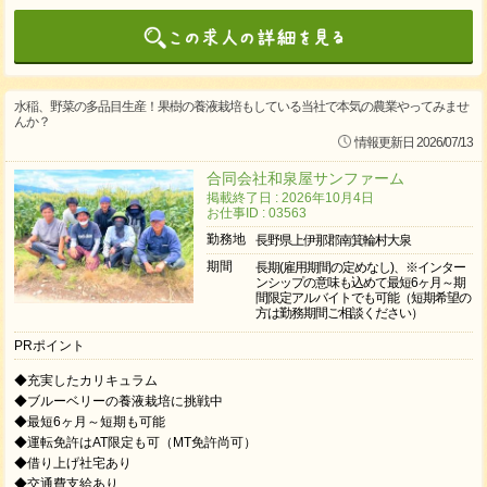
水稲、野菜の多品目生産！果樹の養液栽培もしている当社で本気の農業やってみませ
んか？
情報更新日 2026/07/13
合同会社和泉屋サンファーム
掲載終了日 : 2026年10月4日
お仕事ID : 03563
勤務地
長野県上伊那郡南箕輪村大泉
期間
長期(雇用期間の定めなし)、※インター
ンシップの意味も込めて最短6ヶ月～期
間限定アルバイトでも可能（短期希望の
方は勤務期間ご相談ください）
PRポイント
◆充実したカリキュラム
◆ブルーベリーの養液栽培に挑戦中
◆最短6ヶ月～短期も可能
◆運転免許はAT限定も可（MT免許尚可）
◆借り上げ社宅あり
◆交通費支給あり