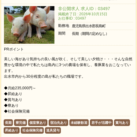
非公開求人 求人ID：03497
掲載終了日 : 2026年10月15日
お仕事ID : 03497
勤務地
鹿児島県出水郡長島町
期間
長期（期間の定めなし）
PRポイント
美しい海があり気持ちの良い風が吹く、そして美しい夕焼け・・・そんな自然
豊かな環境の中で私たちは島内に3つの農場を保有し、養豚業をおこなってい
ます。
出水市内から30分程度の島が私たちの職場です。
◆月給235,000円～
◆昇給あり
◆賞与あり
◆寮あり
◆社会保険完備
長期
寮完備
個室寮あり
宿泊先あり
未経験歓迎
若手が活躍中
賞与あり
昇給あり
社会保険完備
道具貸与