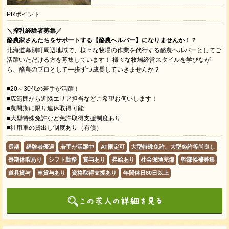
PRポイント
＼搾乳経験者募集／
酪農家さんたちをサポートする【酪農ヘルパー】になりませんか！？
北海道幕別町周辺地域で、様々な牧場の作業を代行する酪農ヘルパーとしてご
活躍いただける方を募集しています！ 様々な牧場経営スタイルを学びなが
ら、酪農のプロとして一歩ずつ成長していきませんか？
■20～30代の若手が活躍！
■広範囲から近隣エリア担当などご希望お伺いします！
■​農閑期に限り連休取得可能
■大型特殊免許など免許取得支援制度あり
■社用車の貸出し制度あり（有償）
長期
経験者優遇
若手が活躍中
AT限定可
大型特殊免許、大型免許等尚良し
長期休暇あり
シフト勤務
賞与あり
昇給あり
社会保険完備
幹部候補募集
道具貸与
車貸与あり
資格取得支援あり
年間休日80日以上