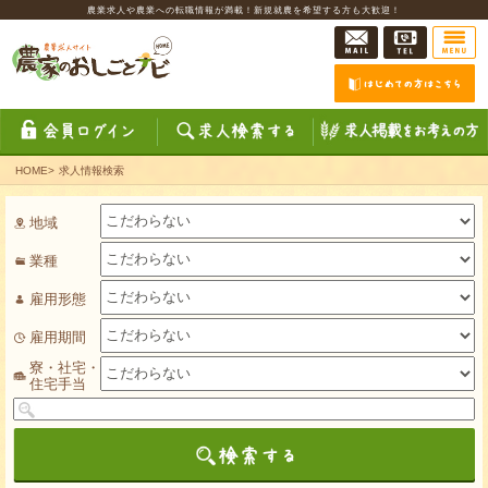
農業求人や農業への転職情報が満載！新規就農を希望する方も大歓迎！
HOME
>
求人情報検索
地域
業種
雇用形態
雇用期間
寮・社宅・
住宅手当