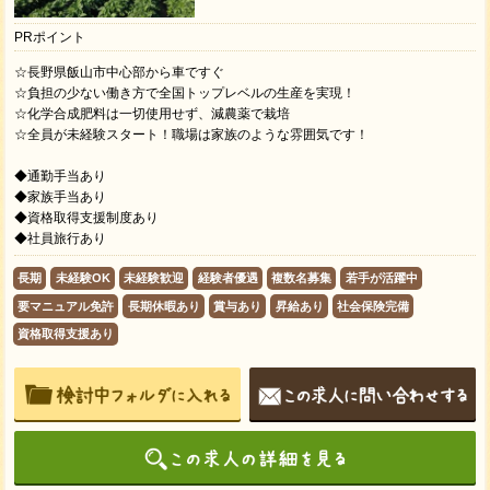
PRポイント
☆長野県飯山市中心部から車ですぐ
☆負担の少ない働き方で全国トップレベルの生産を実現！
☆化学合成肥料は一切使用せず、減農薬で栽培
☆全員が未経験スタート！職場は家族のような雰囲気です！
◆通勤手当あり
◆家族手当あり
◆資格取得支援制度あり
◆社員旅行あり
長期
未経験OK
未経験歓迎
経験者優遇
複数名募集
若手が活躍中
要マニュアル免許
長期休暇あり
賞与あり
昇給あり
社会保険完備
資格取得支援あり