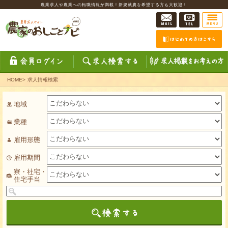
農業求人や農業への転職情報が満載！新規就農を希望する方も大歓迎！
HOME
>
求人情報検索
地域
業種
雇用形態
雇用期間
寮・社宅・
住宅手当