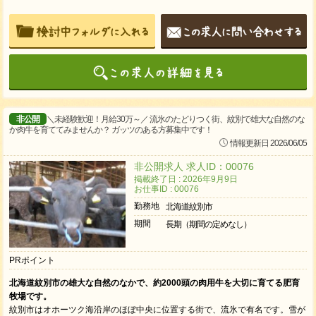
非公開
＼未経験歓迎！月給30万～／ 流氷のたどりつく街、紋別で雄大な自然のな
か肉牛を育ててみませんか？ ガッツのある方募集中です！
情報更新日 2026/06/05
非公開求人 求人ID：00076
掲載終了日 : 2026年9月9日
お仕事ID : 00076
勤務地
北海道紋別市
期間
長期（期間の定めなし）
PRポイント
北海道紋別市の雄大な自然のなかで、約2000頭の肉用牛を大切に育てる肥育
牧場です。
紋別市はオホーツク海沿岸のほぼ中央に位置する街で、流氷で有名です。雪が