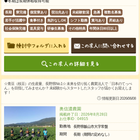
◆冬期は長期休暇取得可能
長期
寮完備
個室寮あり
宿泊先あり
未経験歓迎
急募
複数名募集
若手が活躍中
食事付き
免許なしOK
シフト勤務
賞与あり
昇給あり
社会保険完備
道具貸与
研修生募集
その他特典
年間休日80日以上
☆青豆（枝豆）の生産量、長野県No.1☆ 未来を切り拓く農業法人で「日本のてっぺ
ん」を目指してみませんか？ 未経験からスタートしたスタッフが温かくお迎えしま
す！
情報更新日 2026/06/08
奥信濃農園
掲載終了日 : 2026年8月28日
お仕事ID : 04915
勤務地
長野県飯山市大字常盤
期間
長期（期間の定めなし）