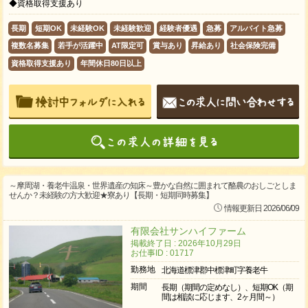
◆資格取得支援あり
長期
短期OK
未経験OK
未経験歓迎
経験者優遇
急募
アルバイト急募
複数名募集
若手が活躍中
AT限定可
賞与あり
昇給あり
社会保険完備
資格取得支援あり
年間休日80日以上
～摩周湖・養老牛温泉・世界遺産の知床～豊かな自然に囲まれて酪農のおしごとしま
せんか？未経験の方大歓迎★寮あり【長期・短期同時募集】
情報更新日 2026/06/09
有限会社サンハイファーム
掲載終了日 : 2026年10月29日
お仕事ID : 01717
勤務地
北海道標津郡中標津町字養老牛
期間
長期（期間の定めなし）、短期OK（期
間は相談に応じます、2ヶ月間～）