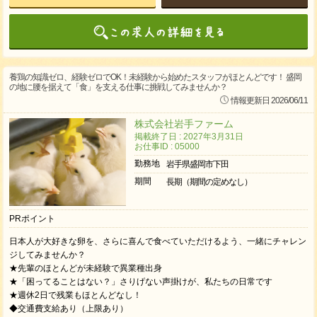
養鶏の知識ゼロ、経験ゼロでOK！未経験から始めたスタッフがほとんどです！ 盛岡
の地に腰を据えて「食」を支える仕事に挑戦してみませんか？
情報更新日 2026/06/11
株式会社岩手ファーム
掲載終了日 : 2027年3月31日
お仕事ID : 05000
勤務地
岩手県盛岡市下田
期間
長期（期間の定めなし）
PRポイント
日本人が大好きな卵を、さらに喜んで食べていただけるよう、一緒にチャレン
ジしてみませんか？
★先輩のほとんどが未経験で異業種出身
★「困ってることはない？」さりげない声掛けが、私たちの日常です
★週休2日で残業もほとんどなし！
◆交通費支給あり（上限あり）