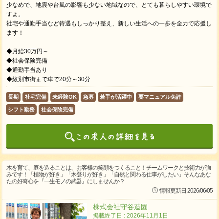
少なめで、地震や台風の影響も少ない地域なので、とても暮らしやすい環境で
すよ。
社宅や通勤手当など待遇もしっかり整え、新しい生活への一歩を全力で応援し
ます！
◆月給30万円～
◆社会保険完備
◆通勤手当あり
◆紋別市街まで車で20分～30分
長期
社宅完備
未経験OK
急募
若手が活躍中
要マニュアル免許
シフト勤務
社会保険完備
木を育て、庭を造ることは、お客様の笑顔をつくること！チームワークと技術力が強
みです！「植物が好き」「木登りが好き」「自然と関わる仕事がしたい」そんなあな
たの好奇心を『一生モノの武器』にしませんか？
情報更新日 2026/06/05
株式会社守谷造園
掲載終了日 : 2026年11月1日