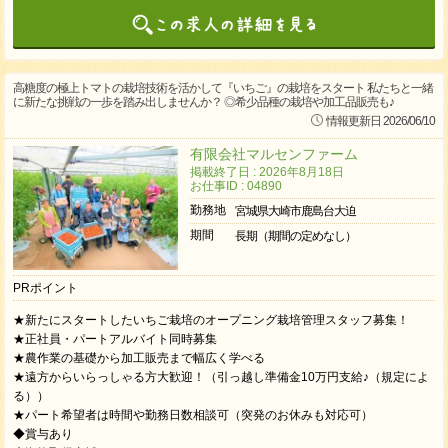
高糖度の極上トマトの栽培技術を活かして『いちご』の栽培をスタート 私たちと一緒
に新たな挑戦の一歩を踏み出しませんか？ ◎希少品種の栽培や加工品販売も♪
情報更新日 2026/06/10
有限会社マルセンファーム
掲載終了日 : 2026年8月18日
お仕事ID : 04890
勤務地
宮城県大崎市鹿島台大迫
期間
長期（期間の定めなし）
PRポイント
★新たにスタートしたいちご栽培のオープニング栽培管理スタッフ募集！
★正社員・パートアルバイト同時募集
★農作業の基礎から加工販売まで幅広く学べる
★遠方からいらっしゃる方大歓迎！（引っ越し準備金10万円支給♪（規定によ
る））
★パート希望者は時間や勤務日数相談可（突発のお休みも対応可）
◆賞与あり