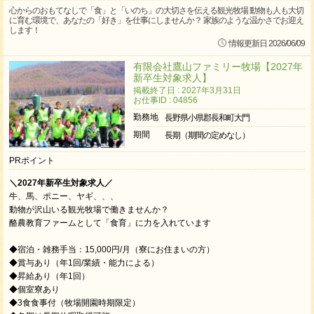
心からのおもてなしで「食」と「いのち」の大切さを伝える観光牧場 動物も人も大切
に育む環境で、あなたの「好き」を仕事にしませんか？ 家族のような温かさでお迎え
します！
情報更新日 2026/06/09
有限会社鷹山ファミリー牧場【2027年
新卒生対象求人】
掲載終了日 : 2027年3月31日
お仕事ID : 04856
勤務地
長野県小県郡長和町大門
期間
長期（期間の定めなし）
PRポイント
＼2027年新卒生対象求人／
牛、馬、ポニー、ヤギ、、、
動物が沢山いる観光牧場で働きませんか？
酪農教育ファームとして「食育」に力を入れています
◆宿泊・雑務手当：15,000円/月（寮にお住まいの方）
◆賞与あり（年1回/業績・能力による）
◆昇給あり（年1回）
◆個室寮あり
◆3食食事付（牧場開園時期限定）