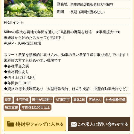
勤務地
群馬県邑楽郡板倉町大字籾谷
期間
長期（期間の定めなし）
PRポイント
60haの広大な農地で年間を通して10品目の野菜を栽培 ★事業拡大中★
未経験から始めたスタッフが活躍中！
AGAP・JGAP認証農場
スマート農業を積極的に取り入れ、効率の良い農業生産に取り組んでいます！
未経験の方でも始めやすい職場です
◆各種手当充実
◆食材提供あり
◆借り上げ社宅あり
◆年間休日101日
◆資格取得支援制度あり（大型特殊免許、けん引免許、中型自動車免許など）
長期
社宅完備
若手が活躍中
AT限定可
週休2日
昇給あり
社会保険完備
独立支援
年間休日100日以上