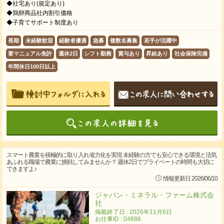
◆社宅あり(規定あり)
◆鶏卵商品社内割引価格
◆子育てサポート制度あり
長期
未経験歓迎
経験者優遇
急募
複数名募集
若手が活躍中
要マニュアル免許
週休2日
シフト勤務
賞与あり
昇給あり
社会保険完備
年間休日100日以上
スマート農業を積極的に取り入れ省力化を実現 未経験の方でも安心できる環境と活気
あふれる職場で農業に挑戦してみませんか？ 週休2日でプライベートの時間も大切に
できますよ♪
情報更新日 2026/06/10
ジャパン・ミネラル・ファーム株式会
社
掲載終了日 : 2026年11月6日
お仕事ID : 04886