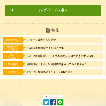
スタッフ厳選求人公開中！
雰囲気の良さ
自動車免許
40歳以上積極採用！の求人特集
(AT限定)
休日が
休日平均月8日以上！オフの時間も大切にできる求人特集
月6日以上
期間限定！まずは短期間農業をやってみませんか？
期間限定
数日から数週間のインターンOKの求人
新卒向け