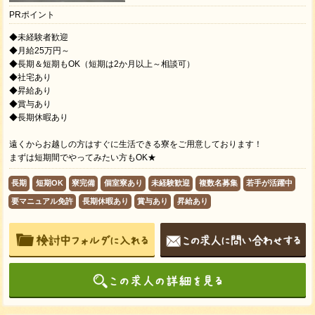
PRポイント
◆未経験者歓迎
◆月給25万円～
◆長期＆短期もOK（短期は2か月以上～相談可）
◆社宅あり
◆昇給あり
◆賞与あり
◆長期休暇あり
遠くからお越しの方はすぐに生活できる寮をご用意しております！
まずは短期間でやってみたい方もOK★
長期
短期OK
寮完備
個室寮あり
未経験歓迎
複数名募集
若手が活躍中
要マニュアル免許
長期休暇あり
賞与あり
昇給あり