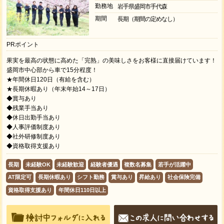
勤務地
岩手県盛岡市手代森
期間
長期（期間の定めなし）
PRポイント
果実を最高の状態に高めた「完熟」の美味しさをお客様に直接届けています！
盛岡市中心部から車で15分程度！
★年間休日120日（有給を含む）
★長期休暇あり（年末年始14～17日）
◆賞与あり
◆残業手当あり
◆休日出勤手当あり
◆人事評価制度あり
◆社外研修制度あり
◆資格取得支援あり
長期
未経験OK
未経験歓迎
経験者優遇
複数名募集
若手が活躍中
AT限定可
長期休暇あり
シフト勤務
賞与あり
昇給あり
社会保険完備
資格取得支援あり
年間休日110日以上