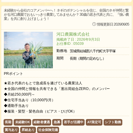
未経験から会社のコアメンバーへ！ ネギのポテンシャルを信じ、全国のネギ仲間と繋
がる河口農園でおもいっきり農業してみませんか？ 30歳の若き代表と共に、『強い農
業』を共に創り上げましょう！
情報更新日 2026/06/05
河口農園株式会社
掲載終了日 : 2026年9月3日
お仕事ID : 05039
勤務地
茨城県結城郡八千代町大字平塚
期間
長期（期間の定めなし）
PRポイント
★若き代表のもとで急成長を遂げている農業法人
★全国の仲間と情報を共有できる「葱出荷組合ZERO」のメンバー
◆月給250,000円～
◆住宅手当あり（10,000円/月）
◆通勤手当あり
◆服装・髪型・髪色自由（ピアス・ひげOK）
長期
未経験OK
経験者優遇
急募
若手が活躍中
AT限定可
シフト勤務
賞与あり
昇給あり
社会保険完備