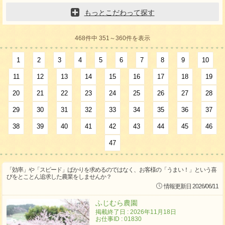
もっとこだわって探す
468件中 351～360件を表示
1
2
3
4
5
6
7
8
9
10
11
12
13
14
15
16
17
18
19
20
21
22
23
24
25
26
27
28
29
30
31
32
33
34
35
36
37
38
39
40
41
42
43
44
45
46
47
「効率」や「スピード」ばかりを求めるのではなく、お客様の「うまい！」という喜
びをとことん追求した農業をしませんか？
情報更新日 2026/06/11
ふじむら農園
掲載終了日 : 2026年11月18日
お仕事ID : 01830