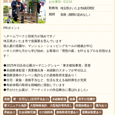
お仕事ID : 01134
勤務地
埼玉県さいたま市緑区間宮
期間
長期（期間の定めなし）
PRポイント
＼チームワークと技術力が強みです／
埼玉県さいたま市で造園業を営んでいます
個人庭の造園や、マンション・ショッピングモールの植栽が中心
ハサミの持ち方から学び始め、お客様の「理想の庭」を叶えるプロを目指せま
す！
◆2025年日比谷公園ガーデニングショー「東京都知事賞」受賞
◆未経験者歓迎！異業種出身・未経験のスタッフが半分以上
◆国家資格やクレーン免許などの資格取得支援あり！
◆住宅・家族・資格手当など、生活を支える福利厚生が充実
◆有給休暇の取得を積極的に奨励しています
◆手がけたお庭が、アーティストの作品舞台に選ばれました♪
長期
寮・社宅なし(住宅手当あり)
未経験歓迎
急募
若手が活躍中
要マニュアル免許
大型特殊免許、大型免許等尚良し
長期休暇あり
賞与あり
昇給あり
社会保険完備
その他特典
資格取得支援あり
退職金制度あり