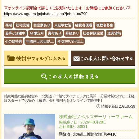
▽オンライン説明会で詳しくご説明いたします！お気軽にご参加ください▽
https://www.agreen.jp/job/detail.php?job_id=4790
長期
社宅完備
個室寮あり
未経験歓迎
経験者優遇
複数名募集
若手が活躍中
AT限定可
賞与あり
昇給あり
社会保険完備
道具貸与
その他特典
年間休日80日以上
年収300万円以上
持続可能な酪農経営を、北海道・十勝でダイナミックに展開！ 分業体制なので、未経
験スタートでも安心 【毎週、会社説明会をオンラインで開催中】
情報更新日 2026/05/29
株式会社ノベルズデーリィーファーム
掲載終了日 : 2026年8月28日
お仕事ID : 03831
勤務地
北海道上川郡清水町熊牛116