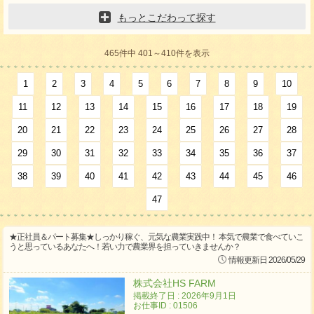
もっとこだわって探す
465件中 401～410件を表示
1
2
3
4
5
6
7
8
9
10
11
12
13
14
15
16
17
18
19
20
21
22
23
24
25
26
27
28
29
30
31
32
33
34
35
36
37
38
39
40
41
42
43
44
45
46
47
★正社員＆パート募集★しっかり稼ぐ、元気な農業実践中！ 本気で農業で食べていこ
うと思っているあなたへ！若い力で農業界を担っていきませんか？
情報更新日 2026/05/29
株式会社HS FARM
掲載終了日 : 2026年9月1日
お仕事ID : 01506