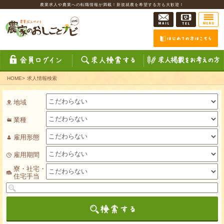
農業求人や農業への転職情報が満載！新規就農を希望する方も大歓迎！
HOME
>
求人情報検索
地域
業種
雇用形態
雇用期間
寮・社宅・
住宅手当