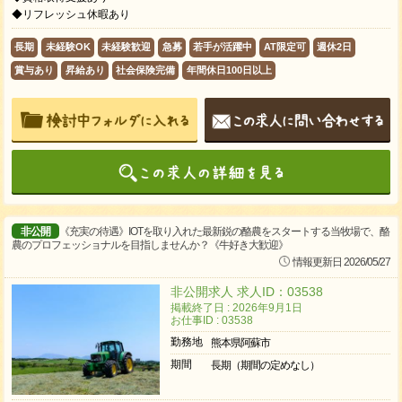
◆リフレッシュ休暇あり
長期
未経験OK
未経験歓迎
急募
若手が活躍中
AT限定可
週休2日
賞与あり
昇給あり
社会保険完備
年間休日100日以上
非公開
《充実の待遇》IOTを取り入れた最新鋭の酪農をスタートする当牧場で、酪
農のプロフェッショナルを目指しませんか？《牛好き大歓迎》
情報更新日 2026/05/27
非公開求人 求人ID：03538
掲載終了日 : 2026年9月1日
お仕事ID : 03538
勤務地
熊本県阿蘇市
期間
長期（期間の定めなし）