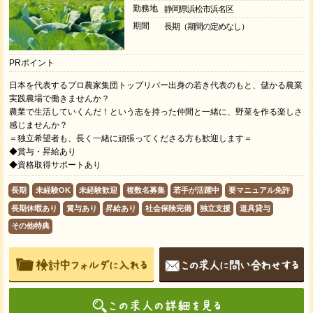
勤務地
静岡県浜松市浜名区
期間
長期（期間の定めなし）
PRポイント
日本を代表するプロ農家集団トップリバー出身の若き代表のもと、儲かる農業
実践農場で働きませんか？
農業で生活していくんだ！という志を持った仲間と一緒に、野菜を作る楽しさ
感じませんか？
＝独立希望者も、長く一緒に頑張ってくださる方も歓迎します＝
◆賞与・昇給あり
◆資格取得サポートあり
長期
未経験OK
未経験歓迎
複数名募集
若手が活躍中
要マニュアル免許
長期休暇あり
賞与あり
昇給あり
社会保険完備
独立支援
道具貸与
その他特典