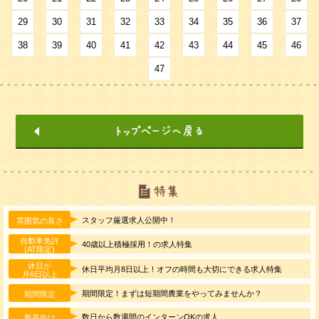
29
30
31
32
33
34
35
36
37
38
39
40
41
42
43
44
45
46
47
スタッフ厳選求人公開中！
雰囲気の良さ
自動車免許
40歳以上積極採用！の求人特集
(AT限定)
休日が
休日平均月8日以上！オフの時間も大切にできる求人特集
月6日以上
期間限定！まずは短期間農業をやってみませんか？
期間限定
数日から数週間のインターンOKの求人
新卒向け