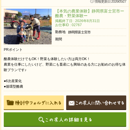
情報更新日 2026/05/27
【本気の農業体験】静岡県富士宮市ー
酪農・野菜体験ー
掲載終了日 : 2026年8月31日
お仕事ID : 02767
勤務地
静岡県富士宮市
期間
PRポイント
酪農体験だけでもOK！野菜も体験したい方は両方OK！
農業を仕事にしたいけど、野菜にも畜産にも興味のある方にお勧めのお得な体
験プランです♪
●6次産業化
●循環型酪農