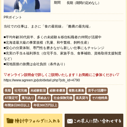
期間
長期（期間の定めなし）
PRポイント
当社での仕事は、まさに「食の最前線」「酪農の最先端」
■平均年齢30代前半、多くの未経験＆移住転職者の仲間が活躍中
■北海道最大級の事業規模（乳量、和牛繁殖、飼料生産）
■安心の分業体制、専門性を磨きながら新しい仕事にもチャレンジ
■充実の手当＆福利厚生（住宅手当、家族手当、食事補助、資格取得支援制度
など）
■現地面接の旅費は会社負担（条件あり）
▽オンライン説明会で詳しくご説明いたします！お気軽にご参加ください▽
https://www.agreen.jp/job/detail.php?job_id=4790
長期
社宅完備
未経験歓迎
経験者優遇
複数名募集
若手が活躍中
AT限定可
賞与あり
昇給あり
社会保険完備
道具貸与
その他特典
年間休日80日以上
年収300万円以上