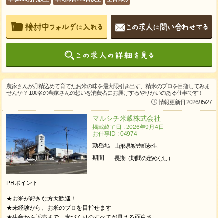
農家さんが丹精込めて育てたお米の味を最大限引き出す、精米のプロを目指してみま
せんか？ 100名の農家さんの想いを消費者にお届けするやりがいのある仕事です！
情報更新日 2026/05/27
マルシチ米穀株式会社
掲載終了日 : 2026年9月4日
お仕事ID : 04974
勤務地
山形県飯豊町萩生
期間
長期（期間の定めなし）
PRポイント
★お米が好きな方大歓迎！
★未経験から、お米のプロを目指せます
★生産から販売まで、米づくりのすべてが見える面白さ