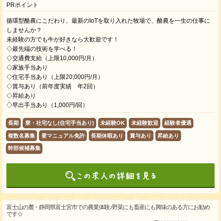
PRポイント
循環型酪農にこだわり、最新のIoTを取り入れた牧場で、酪農を一生の仕事に
しませんか？
未経験の方でも牛が好きなら大歓迎です！
◇最先端の技術を学べる！
◇交通費支給（上限10,000円/月）
◇家族手当あり
◇住宅手当あり（上限20,000円/月）
◇賞与あり（前年度実績 年2回）
◇昇給あり
◇早出手当あり（1,000円/回）
長期
寮・社宅なし(住宅手当あり)
未経験OK
未経験歓迎
経験者優遇
複数名募集
要マニュアル免許
長期休暇あり
賞与あり
昇給あり
幹部候補募集
富士山の麓・静岡県富士宮市での農業体験♪野菜にも畜産にも興味のある方にお勧め
です☆