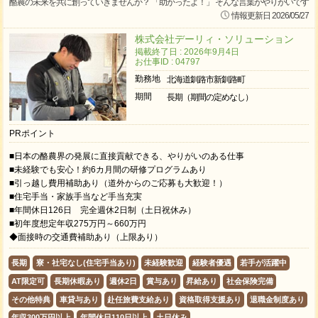
酪農の未来を共に創っていきませんか？ 「助かったよ！」 そんな言葉がやりがいです
情報更新日 2026/05/27
株式会社デーリィ・ソリューション
掲載終了日 : 2026年9月4日
お仕事ID : 04797
勤務地
北海道釧路市新釧路町
期間
長期（期間の定めなし）
PRポイント
■日本の酪農界の発展に直接貢献できる、やりがいのある仕事
■未経験でも安心！約6カ月間の研修プログラムあり
■引っ越し費用補助あり（道外からのご応募も大歓迎！）
■住宅手当・家族手当など手当充実
■年間休日126日 完全週休2日制（土日祝休み）
■初年度想定年収275万円～660万円
◆面接時の交通費補助あり（上限あり）
長期
寮・社宅なし(住宅手当あり)
未経験歓迎
経験者優遇
若手が活躍中
AT限定可
長期休暇あり
週休2日
賞与あり
昇給あり
社会保険完備
その他特典
車貸与あり
赴任旅費支給あり
資格取得支援あり
退職金制度あり
年収300万円以上
年間休日110日以上
土日休み