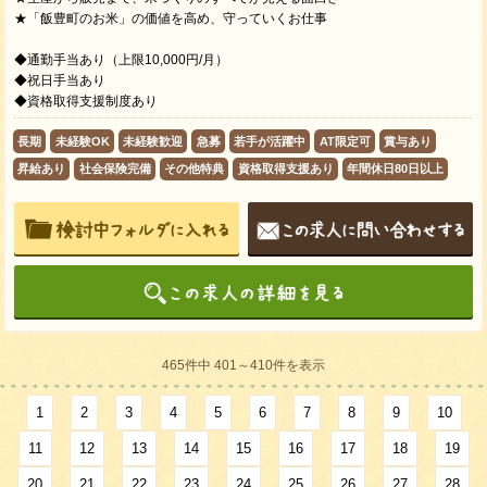
★「飯豊町のお米」の価値を高め、守っていくお仕事
◆通勤手当あり（上限10,000円/月）
◆祝日手当あり
◆資格取得支援制度あり
長期
未経験OK
未経験歓迎
急募
若手が活躍中
AT限定可
賞与あり
昇給あり
社会保険完備
その他特典
資格取得支援あり
年間休日80日以上
465件中 401～410件を表示
1
2
3
4
5
6
7
8
9
10
11
12
13
14
15
16
17
18
19
20
21
22
23
24
25
26
27
28