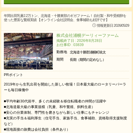
年間出荷乳量2.2万トン、北海道・十勝東部のギガファーム！ 自社製・和牛受精卵を
使った豊富な繁殖実績 【オンライン会社説明会、食事補助も好評です】
情報更新日 2026/05/29
株式会社浦幌デーリィーファーム
掲載終了日 : 2026年8月28日
お仕事ID : 03839
勤務地
北海道十勝郡浦幌町統太
期間
長期（期間の定めなし）
PRポイント
2019年から生乳出荷を開始した新しい牧場！日本最大級のロータリーパーラ
ーも毎日稼働中
■平均年齢30代前半、多くの未経験＆移住転職者の仲間が活躍中
■北海道最大級の事業規模（乳量、和牛繁殖、飼料生産）
■安心の分業体制、専門性を磨きながら新しい仕事にもチャレンジ
■充実の手当＆福利厚生（住宅手当、家族手当、食事補助、資格取得支援制度
など）
■現地面接の旅費は会社負担（条件あり）