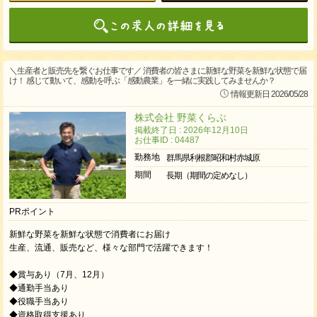
＼生産者と販売先を繋ぐお仕事です／ 消費者の皆さまに新鮮な野菜を新鮮な状態で届
け！ 感じて動いて、感動を呼ぶ「感動農業」を一緒に実践してみませんか？
情報更新日 2026/05/28
株式会社 野菜くらぶ
掲載終了日 : 2026年12月10日
お仕事ID : 04487
勤務地
群馬県利根郡昭和村赤城原
期間
長期（期間の定めなし）
PRポイント
新鮮な野菜を新鮮な状態で消費者にお届け
生産、流通、販売など、様々な部門で活躍できます！
◆賞与あり（7月、12月）
◆通勤手当あり
◆役職手当あり
◆資格取得支援あり