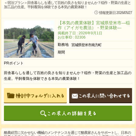
＜宿泊プラン＞田舎暮らしを通して百姓の良さを知りませんか？稲作・野菜の生産と
加工品の生産。平飼養鶏を体験できる本気の農業体験！
情報更新日 2026/05/27
【本気の農業体験】宮城県登米市―稲
作（アイガモ農法）・野菜体験―
掲載終了日 : 2026年9月1日
お仕事ID : 02306
勤務地
宮城県登米市南方町
期間
PRポイント
田舎暮らしを通して百姓の良さを知りませんか？稲作・野菜の生産と加工品の
生産。平飼養鶏を体験できる本気の農業体験！
酪農経営に欠かせない機械のメンテナンスを通じて酪農家さんをサポートし、日本の