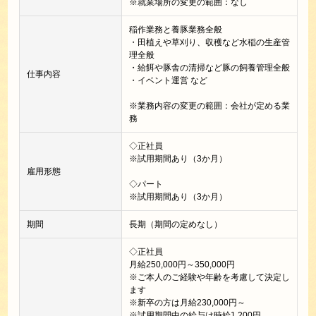
※就業場所の変更の範囲：なし
稲作業務と養豚業務全般
・田植えや草刈り、収穫など水稲の生産管
理全般
・給餌や豚舎の清掃など豚の飼養管理全般
仕事内容
・イベント運営 など
※業務内容の変更の範囲：会社が定める業
務
◇正社員
※試用期間あり（3か月）
雇用形態
◇パート
※試用期間あり（3か月）
期間
長期（期間の定めなし）
◇正社員
月給250,000円～350,000円
※ご本人のご経験や年齢を考慮して決定し
ます
※新卒の方は月給230,000円～
※試用期間中の給与は時給1,200円