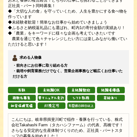
お米と養豚の複合経営！どちらの仕事にも携わることができます
正社員・パート同時募集！
◆「大切な人の食」を守っていくため、人生を豊かにする食べ物を
作っています
◆未経験者歓迎！簡単なお仕事から始めていきましょう
◆ふるさと納税返礼品にも選ばれ、町内1の寄付金額の実績あり！
◆「農業」をキーワードに様々な企画も考えていきたいです
農業を通じて色々チャレンジしたい方には楽しみながら働いてい
ただけると思います！
求める人物像
・前向きにお仕事に取り組める方
・栽培や飼育業務だけでなく、営業企画事務など幅広くお仕事いた
だける方
こんにちは。岐阜県揖斐川町で稲作・養豚を行っている、株式
会社Takahashi Farm（タカハシファーム）の代表、髙橋です！
さらなる安定的な生産体制づくりのため、正社員・パートスタ
ッフの募集を始めました！