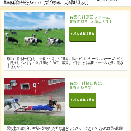
農業体験随時受け入れ中！（宿泊費無料・交通費助成あり）
有限会社冨田ファーム
北海道 酪農、乳製品の加工
原料に勝る技術なし 最良の牛乳で〝世界に誇れる”オンリーワンのチーズづくり
を目指しています 生乳生産から加工、販売まで手掛ける冨田ファームで共に働き
ませんか？
有限会社樋口農場
北海道 酪農業
夏の北海道の良い時期を満喫♪ 3か月程度やってみて、できそうであれば長期就業