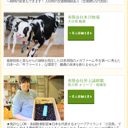
へ期間の変更もできます！ 入社時の交通費補助あり（交通費5万円支給）
有限会社本川牧場
大分県 酪農
最新技術と昔ながらの放牧を両立した日本屈指のメガファーム 牛を第一に考えた
日本一の「牛ファースト」な環境で、酪農の未来を創りませんか？
有限会社井上誠耕園
香川県 オリーブ・柑橘等
★免許なしOK・未経験者歓迎★日本を代表するオリーブアイランド「小豆島」で