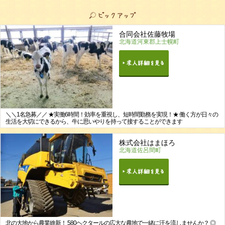
合同会社佐藤牧場
北海道河東郡上士幌町
＼＼1名急募／／ ★実働6時間！効率を重視し、短時間勤務を実現！★ 働く方が日々の
生活を大切にできるから、牛に思いやりを持って接することができます
株式会社はまほろ
北海道佐呂間町
北の大地から農業維新！ 580ヘクタールの広大な農地で一緒に汗を流しませんか？ ◎