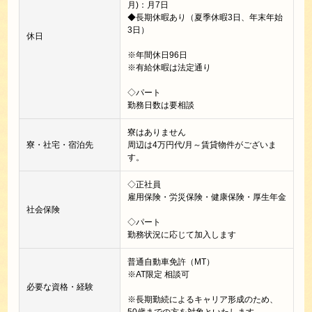
月)：月7日
◆長期休暇あり（夏季休暇3日、年末年始
3日）
休日
※年間休日96日
※有給休暇は法定通り
◇パート
勤務日数は要相談
寮はありません
寮・社宅・宿泊先
周辺は4万円代/月～賃貸物件がございま
す。
◇正社員
雇用保険・労災保険・健康保険・厚生年金
社会保険
◇パート
勤務状況に応じて加入します
普通自動車免許（MT）
※AT限定 相談可
必要な資格・経験
※長期勤続によるキャリア形成のため、
50歳までの方を対象といたします