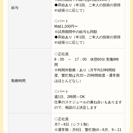
◆昇給あり（年1回、ご本人の技術の習得
給与
や頑張りに応じて）
◇パート
時給1,200円〜
※試用期間中の給与も同額
◆昇給あり（年1回、ご本人の技術の習得
や頑張りに応じて）
◇正社員
8：00 ～ 17：00 休憩60分 実働8時
間
※時間外勤務：あり（月平均10時間程
度、繁忙期は月20～25時間程度・通常期
勤務時間
はほとんどなし）
◇パート
週1日、2時間～OK
仕事のスケジュールの兼ね合いもあります
ので、相談の上決定します
◇正社員
月7～8日（シフト制）
※通常期：月8日、繁忙期(4～6月、9～11