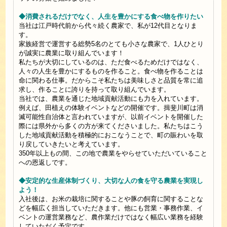
◆消費されるだけでなく、人生を豊かにする食べ物を作りたい
当社は江戸時代前から代々続く農家で、私が12代目となりま
す。
家族経営で運営する総勢5名のとても小さな農家で、1人ひとり
が誠実に農業に取り組んでいます！
私たちが大切にしているのは、ただ食べるためだけではなく、
人々の人生を豊かにするものを作ること。食べ物を作ることは
命に関わる仕事。だからこそ私たちは美味しさと品質を常に追
求し、作ることに誇りを持って取り組んでいます。
当社では、農業を通じた地域貢献活動にも力を入れています。
例えば、田植えの体験イベントなどの開催です。揖斐川町は消
滅可能性自治体と言われていますが、以前イベントを開催した
際には県外から多くの方が来てくださいました。私たちはこう
した地域貢献活動を積極的におこなうことで、町の賑わいを取
り戻していきたいと考えています。
350年以上もの間、この地で農業をやらせていただいていること
への恩返しです。
◆安定的な生産体制づくり、大切な人の食を守る農業を実現し
よう！
入社後は、お米の栽培に関することや豚の飼育に関することな
どを幅広く担当していただきます。他にも営業・事務作業、イ
ベントの運営業務など、農作業だけではなく幅広い業務を経験
していただく予定です。