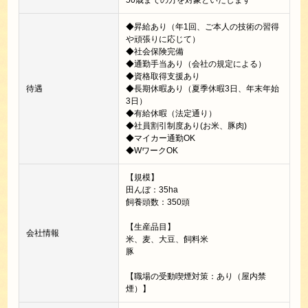
◆昇給あり（年1回、ご本人の技術の習得
や頑張りに応じて）
◆社会保険完備
◆通勤手当あり（会社の規定による）
◆資格取得支援あり
待遇
◆長期休暇あり（夏季休暇3日、年末年始
3日）
◆有給休暇（法定通り）
◆社員割引制度あり(お米、豚肉)
◆マイカー通勤OK
◆WワークOK
【規模】
田んぼ：35ha
飼養頭数：350頭
【生産品目】
会社情報
米、麦、大豆、飼料米
豚
【職場の受動喫煙対策：あり（屋内禁
煙）】