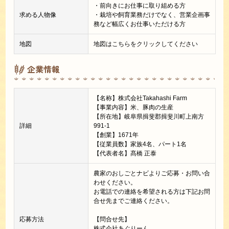
・前向きにお仕事に取り組める方
求める人物像
・栽培や飼育業務だけでなく、営業企画事
務など幅広くお仕事いただける方
地図
地図はこちらをクリックしてください
企業情報
【名称】株式会社Takahashi Farm
【事業内容】米、豚肉の生産
【所在地】岐阜県揖斐郡揖斐川町上南方
詳細
991-1
【創業】1671年
【従業員数】家族4名、パート1名
【代表者名】髙橋 正泰
農家のおしごとナビよりご応募・お問い合
わせください。
お電話での連絡を希望される方は下記お問
合せ先までご連絡ください。
応募方法
【問合せ先】
株式会社あぐりーん