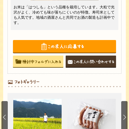
。内部
お米は「はつしも」という品種を栽培しています。大粒で光
当社
温もり
沢がよく、冷めても味が落ちにくいのが特徴。寿司米として
ます
も人気です。地域の酒屋さんと共同でお酒の製造も計画中で
のニ
す。
の商