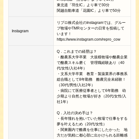
東北道「羽生IC」より車で30分
関越自動車道「花園IC」より車で50分
リプロ株式会社のInstagramでは、グルー
プ牧場やTMRセンターの日常を投稿して
​Instagram
います！
https://www.instagram.com/repro_cow
Q．これまでの経歴は？
・酪農系大学卒業 大規模牧場や酪農企業
で酪農スキル磨く 管理職経験あり（40
代/女性/入社4年）
・文系大学卒業 教育・製薬業界の事務系
総合職として8年勤務 酪農完全未経験！
（30代/男性/入社2年）
・病院にて医療従事者として6年勤務 幼
少期より自然と牧場が好き（20代/女性/入
社1年）
Q．入社の決め手は？
・長年憧れを抱いていた牧場で仕事をする
夢を叶えるため（20代/女性）
・関東圏内で酪農を仕事にしたかった 地
方だが気軽に都心部に出かけられる距離感