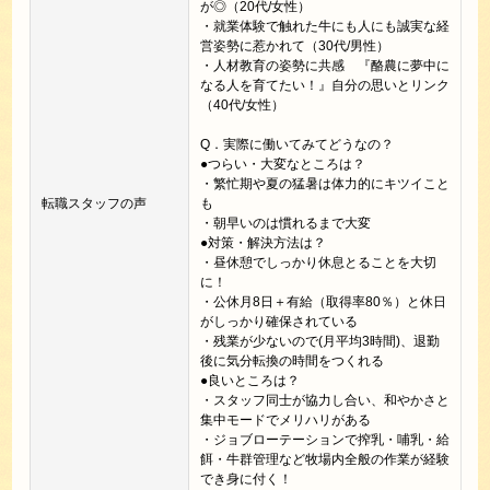
が◎（20代/女性）
・就業体験で触れた牛にも人にも誠実な経
営姿勢に惹かれて（30代/男性）
・人材教育の姿勢に共感 『酪農に夢中に
なる人を育てたい！』自分の思いとリンク
（40代/女性）
Q．実際に働いてみてどうなの？
●つらい・大変なところは？
・繁忙期や夏の猛暑は体力的にキツイこと
転職スタッフの声
も
・朝早いのは慣れるまで大変
●対策・解決方法は？
・昼休憩でしっかり休息とることを大切
に！
・公休月8日＋有給（取得率80％）と休日
がしっかり確保されている
・残業が少ないので(月平均3時間)、退勤
後に気分転換の時間をつくれる
●良いところは？
・スタッフ同士が協力し合い、和やかさと
集中モードでメリハリがある
・ジョブローテーションで搾乳・哺乳・給
餌・牛群管理など牧場内全般の作業が経験
でき身に付く！