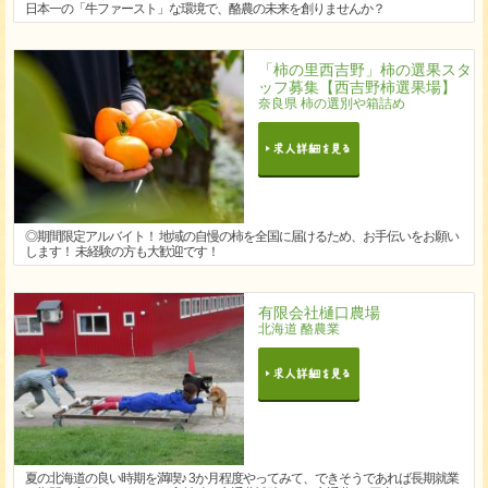
日本一の「牛ファースト」な環境で、酪農の未来を創りませんか？
「柿の里西吉野」柿の選果スタ
ッフ募集【西吉野柿選果場】
奈良県 柿の選別や箱詰め
◎期間限定アルバイト！ 地域の自慢の柿を全国に届けるため、お手伝いをお願い
します！ 未経験の方も大歓迎です！
有限会社樋口農場
北海道 酪農業
夏の北海道の良い時期を満喫♪ 3か月程度やってみて、できそうであれば長期就業