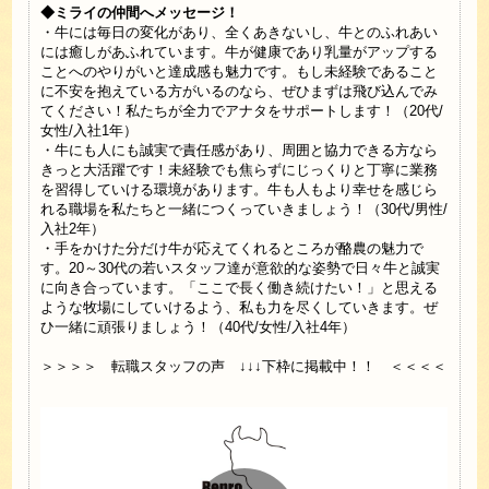
◆ミライの仲間へメッセージ！
・牛には毎日の変化があり、全くあきないし、牛とのふれあい
には癒しがあふれています。牛が健康であり乳量がアップする
ことへのやりがいと達成感も魅力です。もし未経験であること
に不安を抱えている方がいるのなら、ぜひまずは飛び込んでみ
てください！私たちが全力でアナタをサポートします！（20代/
女性/入社1年）
・牛にも人にも誠実で責任感があり、周囲と協力できる方なら
きっと大活躍です！未経験でも焦らずにじっくりと丁寧に業務
を習得していける環境があります。牛も人もより幸せを感じら
れる職場を私たちと一緒につくっていきましょう！（30代/男性/
入社2年）
・手をかけた分だけ牛が応えてくれるところが酪農の魅力で
す。20～30代の若いスタッフ達が意欲的な姿勢で日々牛と誠実
に向き合っています。「ここで長く働き続けたい！」と思える
ような牧場にしていけるよう、私も力を尽くしていきます。ぜ
ひ一緒に頑張りましょう！（40代/女性/入社4年）
＞＞＞＞ 転職スタッフの声 ↓↓↓下枠に掲載中！！ ＜＜＜＜