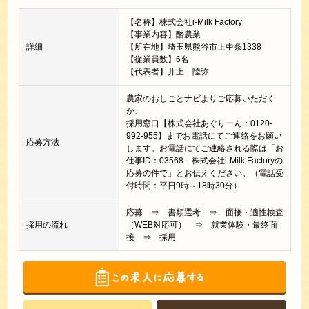
【名称】株式会社i-Milk Factory
【事業内容】酪農業
詳細
【所在地】埼玉県熊谷市上中条1338
【従業員数】6名
【代表者】井上 陸弥
農家のおしごとナビよりご応募いただく
か、
採用窓口【株式会社あぐりーん：0120-
992-955】までお電話にてご連絡をお願い
応募方法
します。お電話にてご連絡される際は「お
仕事ID：03568 株式会社i-Milk Factoryの
応募の件で」とお伝えください。（電話受
付時間：平日9時～18時30分）
応募 ⇒ 書類選考 ⇒ 面接・適性検査
採用の流れ
（WEB対応可） ⇒ 就業体験・最終面
接 ⇒ 採用