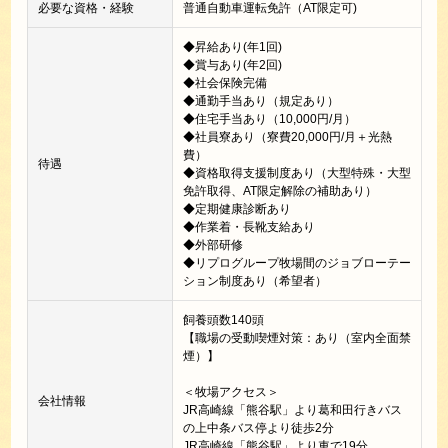
必要な資格・経験
普通自動車運転免許（AT限定可)
◆昇給あり(年1回)
◆賞与あり(年2回)
◆社会保険完備
◆通勤手当あり（規定あり）
◆住宅手当あり（10,000円/月）
◆社員寮あり（寮費20,000円/月＋光熱
費）
待遇
◆資格取得支援制度あり（大型特殊・大型
免許取得、AT限定解除の補助あり）
◆定期健康診断あり
◆作業着・長靴支給あり
◆外部研修
◆リプログループ牧場間のジョブローテー
ション制度あり（希望者）
飼養頭数140頭
【職場の受動喫煙対策：あり（室内全面禁
煙）】
＜牧場アクセス＞
会社情報
JR高崎線「熊谷駅」より葛和田行きバス
の上中条バス停より徒歩2分
JR高崎線「熊谷駅」より車で19分