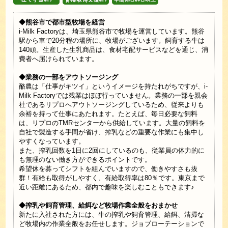
◆熊谷市で都市型牧場を経営
i-Milk Factoryは、埼玉県熊谷市で牧場を運営しています。熊谷
駅から車で20分程の場所に、牧場がございます。飼育する牛は
140頭。生産した生乳商品は、食材宅配サービスなどを通じ、消
費者へ届けられています。
◆業務の一部をアウトソージング
酪農は「仕事がキツイ」というイメージを持たれがちですが、i-
Milk Factoryでは残業はほぼ行っていません。業務の一部を親会
社であるリプロへアウトソージングしているため、従来よりも
余裕を持って仕事にあたれます。たとえば、毎日必要な飼料
は、リプロのTMRセンターから供給しています。大量の飼料を
自社で製造する手間が省け、搾乳などの重要な作業にも集中し
やすくなっています。
また、搾乳回数を1日に2回にしているのも、従業員の体力的に
も無理のない働き方ができるポイントです。
希望休を募ってシフトを組んでいますので、働きやすさも抜
群！有給も取得がしやすく、有給取得率は80％です。東京まで
近い距離にあるため、都内で趣味を楽しむこともできます♪
◆搾乳や飼育管理、給餌など牧場作業全般をおまかせ
新たに入社された方には、牛の搾乳や飼育管理、給餌、清掃な
ど牧場内の作業全般をお任せします。ジョブローテーションで