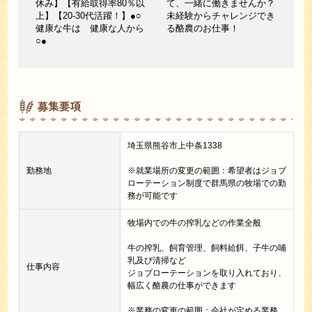
休み】【有給取得率80％以
て、一緒に働きませんか？
上】【20-30代活躍！】●○
未経験からチャレンジでき
健康な牛は 健康な人から
る酪農のお仕事！
○●
募集要項
埼玉県熊谷市上中条1338
勤務地
※就業場所の変更の範囲：希望者はジョブ
ローテーション制度で群馬県の牧場での勤
務が可能です
牧場内での牛の搾乳などの作業全般
牛の搾乳、飼育管理、飼料給餌、子牛の哺
乳及び清掃など
仕事内容
ジョブローテーションを取り入れており、
幅広く酪農の仕事ができます
※業務の変更の範囲：会社が定める業務