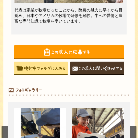
す。ス
代表は家業が牧場だったことから、酪農の魅力に早くから目
自社
は行い
覚め、日本やアメリカの牧場で研修を経験。牛への愛情と豊
資源
富な専門知識で牧場を率いています。
健康
して