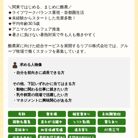
＼関東ではじめる、まじめに酪農／
★ライフワークバランス重視・首都圏生活
★未経験からスタートした先輩多数！
★平均年齢30.5歳
★アニマルウェルフェア推進
★暑さに負けない暑熱対策で牛も人も働きやすく
酪農家に向けた総合サービスを展開するリプロ株式会社では、グル
ープ牧場で働くスタッフを募集しています。
求める人物像
・自分を前向きに成長できる方
その他、下記いずれかに当てはまる方
・動物に関わる仕事に就きたい方
・乳牛飼育の現場で活躍したい方
・マネジメントに興味関心がある方