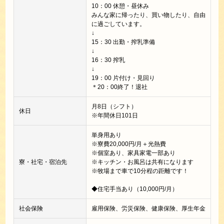
10：00 休憩・昼休み
みんな家に帰ったり、買い物したり、自由
に過ごしています。
↓
15：30 出勤・搾乳準備
↓
16：30 搾乳
↓
19：00 片付け・見回り
＊20：00終了！退社
月8日（シフト）
休日
※年間休日101日
単身用あり
※寮費20,000円/月＋光熱費
※個室あり、家具家電一部あり
寮・社宅・宿泊先
※キッチン・お風呂は共有になります
※牧場まで車で10分程の距離です！
◆住宅手当あり（10,000円/月）
社会保険
雇用保険、労災保険、健康保険、厚生年金