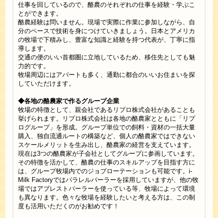
仕事を回しているので、酪農のそれぞれの仕事を経験・学ぶこ
とができます。
酪農経験は問いません。現場で実際に作業に参加しながら、自
分のペースで技術を身につけていきましょう。日本とアメリカ
の牧場で下積みし、豊富な知識と経験を持つ代表が、丁寧に指
導します。
交通の便のいい首都圏に立地しているため、移住先としても魅
力的です。
牧場周辺にはアパートも多く、通勤に都合のいいお住まいを探
していただけます。
◆各地の酪農家で作るグループ企業
牧場の特徴として、親会社であるリプロ株式会社があることも
挙げられます。リプロ株式会社は各地の酪農家とともに「リプ
ログループ」を形成。グループ単位での飼料・資材の一括大量
購入、独自流通ルートの構築など、個人の酪農家ではできない
スケールメリットを生み出し、酪農家の経営を支えています。
現在は3つの酪農家が子会社としてグループに参画しています。
その特徴を活かして、酪農の仕事のスキルアップを目指す方に
は、グループ牧場内でのジョブローテーションも可能です。i-
Milk Factoryではパラレルパーラーを採用していますが、他の牧
場ではアブレストパーラーを使っている等、牧場によって環境
も異なります。色々な牧場を経験したいと考える方は、この制
度も活用いただくのがお勧めです！