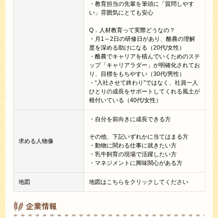
・教育担当の先輩を筆頭に「質問しやす
い」雰囲気にとても安心
Q．人材教育って実際どうなの？
・月1～2日の研修日があり、酪農の理解
度を深める助けになる（20代/女性）
・酪農でキャリアを積んでいくためのステ
ップ「キャリアラダー」が明確化されてお
り、目標をもちやすい（30代/男性）
・“入社させて終わり”ではなく、社員一人
ひとりの成長をサポートしてくれる風土が
根付いている（40代/女性）
・自分を前向きに成長できる方
その他、下記いずれかに当てはまる方
求める人物像
・動物に関わる仕事に就きたい方
・乳牛飼育の現場で活躍したい方
・マネジメントに興味関心がある方
地図
地図はこちらをクリックしてください
企業情報