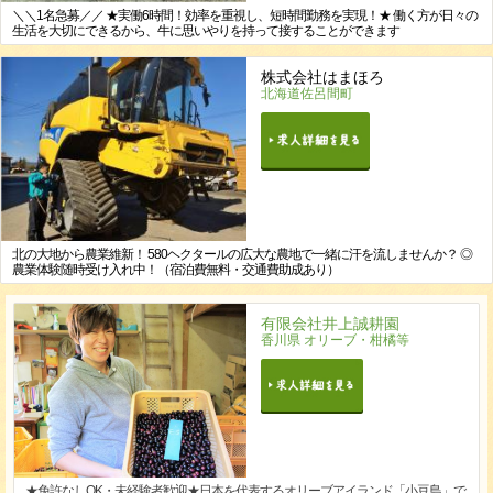
＼＼1名急募／／ ★実働6時間！効率を重視し、短時間勤務を実現！★ 働く方が日々の
生活を大切にできるから、牛に思いやりを持って接することができます
株式会社はまほろ
北海道佐呂間町
北の大地から農業維新！ 580ヘクタールの広大な農地で一緒に汗を流しませんか？ ◎
農業体験随時受け入れ中！（宿泊費無料・交通費助成あり）
有限会社井上誠耕園
香川県 オリーブ・柑橘等
★免許なしOK・未経験者歓迎★日本を代表するオリーブアイランド「小豆島」で