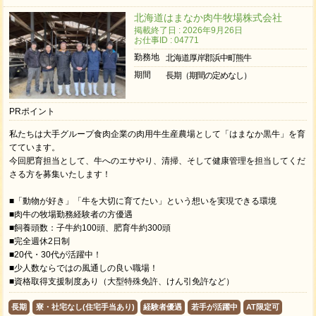
北海道はまなか肉牛牧場株式会社
掲載終了日 : 2026年9月26日
お仕事ID : 04771
勤務地
北海道厚岸郡浜中町熊牛
期間
長期（期間の定めなし）
PRポイント
私たちは大手グループ食肉企業の肉用牛生産農場として「はまなか黒牛」を育
てています。
今回肥育担当として、牛へのエサやり、清掃、そして健康管理を担当してくだ
さる方を募集いたします！
■「動物が好き」「牛を大切に育てたい」という想いを実現できる環境
■肉牛の牧場勤務経験者の方優遇
■飼養頭数：子牛約100頭、肥育牛約300頭
■完全週休2日制
■20代・30代が活躍中！
■少人数ならではの風通しの良い職場！
■資格取得支援制度あり（大型特殊免許、けん引免許など）
長期
寮・社宅なし(住宅手当あり)
経験者優遇
若手が活躍中
AT限定可