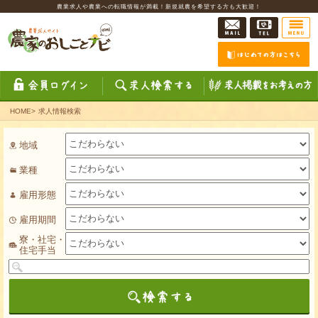
農業求人や農業への転職情報が満載！新規就農を希望する方も大歓迎！
HOME
>
求人情報検索
地域
業種
雇用形態
雇用期間
寮・社宅・
住宅手当