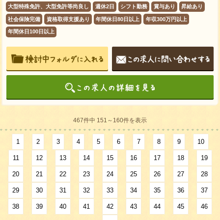
大型特殊免許、大型免許等尚良し
週休2日
シフト勤務
賞与あり
昇給あり
社会保険完備
資格取得支援あり
年間休日80日以上
年収300万円以上
年間休日100日以上
467件中 151～160件を表示
1
2
3
4
5
6
7
8
9
10
11
12
13
14
15
16
17
18
19
20
21
22
23
24
25
26
27
28
29
30
31
32
33
34
35
36
37
38
39
40
41
42
43
44
45
46