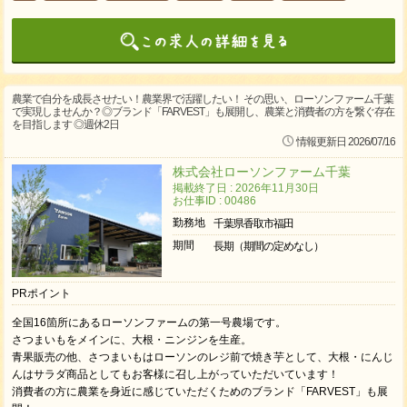
農業で自分を成長させたい！農業界で活躍したい！ その思い、ローソンファーム千葉
で実現しませんか？◎ブランド「FARVEST」も展開し、農業と消費者の方を繋ぐ存在
を目指します ◎週休2日
情報更新日 2026/07/16
株式会社ローソンファーム千葉
掲載終了日 : 2026年11月30日
お仕事ID : 00486
勤務地
千葉県香取市福田
期間
長期（期間の定めなし）
PRポイント
全国16箇所にあるローソンファームの第一号農場です。
さつまいもをメインに、大根・ニンジンを生産。
青果販売の他、さつまいもはローソンのレジ前で焼き芋として、大根・にんじ
んはサラダ商品としてもお客様に召し上がっていただいています！
消費者の方に農業を身近に感じていただくためのブランド「FARVEST」も展