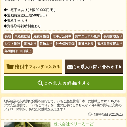
◆住宅手当あり(上限20,000円/月）
◆通勤費支給(上限500円/日)
◆資格手当あり
◆資格取得補助制度あり
長期
未経験歓迎
経験者優遇
若手が活躍中
要マニュアル免許
長期休暇あり
シフト勤務
賞与あり
昇給あり
社会保険完備
車貸与あり
資格取得支援あり
年間休日100日以上
地域農業の永続的な発展を目指して、いちご生産農場日本一に挑戦します！ JAグルー
プの安定基盤で、「いちご作り」を一生の仕事にしませんか？ 年4回の賞与と充実の
フォロー体制が、あなたの挑戦を支えます！
情報更新日 2026/07/17
株式会社ベリーろーど