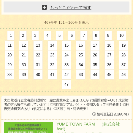
もっとこだわって探す
467件中 151～160件を表示
1
2
3
4
5
6
7
8
9
10
11
12
13
14
15
16
17
18
19
20
21
22
23
24
25
26
27
28
29
30
31
32
33
34
35
36
37
38
39
40
41
42
43
44
45
46
47
大自然溢れる北海道剣淵町で一緒に農業を楽しみませんか？3週間程度～OK！ 未経験
者の方も毎年活躍しています！ ◎期間限定アルバイト・長期スタッフ同時募集！ ◎往
復交通費支給あり（規定による） ◎各種手当・待遇充実！
情報更新日 2026/07/17
YUME TOWN FARM （株式会社
Axri）