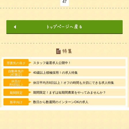
47
スタッフ厳選求人公開中！
雰囲気の良さ
自動車免許
40歳以上積極採用！の求人特集
(AT限定)
休日が
休日平均月8日以上！オフの時間も大切にできる求人特集
月6日以上
期間限定！まずは短期間農業をやってみませんか？
期間限定
数日から数週間のインターンOKの求人
新卒向け