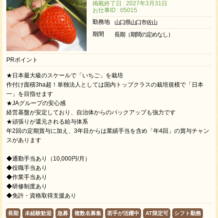
掲載終了日 : 2027年3月31日
お仕事ID : 05015
勤務地
山口県山口市佐山
期間
長期（期間の定めなし）
PRポイント
★日本最大級のスケールで「いちご」を栽培
作付け面積3ha超！単独法人としては国内トップクラスの栽培規模で「日本
一」を目指せます
★JAグループの安心感
経営基盤が安定しており、自治体からのバックアップも強力です
★頑張りが還元される給与体系
年2回の定期賞与に加え、3年目からは業績手当を含め「年4回」の賞与チャン
スがあります
◆通勤手当あり（10,000円/月）
◆役職手当あり
◆作業手当あり
◆研修制度あり
◆免許・資格取得支援あり
長期
未経験歓迎
急募
複数名募集
若手が活躍中
AT限定可
シフト勤務