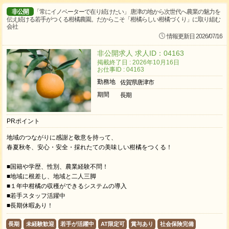
非公開
「常にイノベーターで在り続けたい」 唐津の地から次世代へ農業の魅力を
伝え続ける若手がつくる柑橘農園。だからこそ「柑橘らしい柑橘づくり」に取り組む
会社
情報更新日 2026/07/16
非公開求人 求人ID：04163
掲載終了日 : 2026年10月16日
お仕事ID : 04163
勤務地
佐賀県唐津市
期間
長期
PRポイント
地域のつながりに感謝と敬意を持って、
春夏秋冬、安心・安全・採れたての美味しい柑橘をつくる！
■国籍や学歴、性別、農業経験不問！
■地域に根差し、地域と二人三脚
■１年中柑橘の収穫ができるシステムの導入
■若手スタッフ活躍中
■長期休暇あり！
長期
未経験歓迎
若手が活躍中
AT限定可
賞与あり
社会保険完備