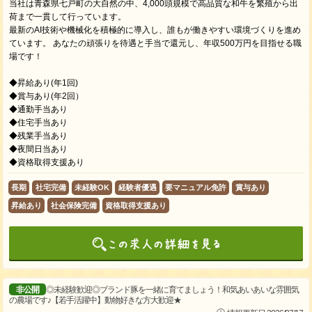
当社は青森県七戸町の大自然の中、4,000頭規模で高品質な和牛を繁殖から出
荷まで一貫して行っています。
最新のAI技術や機械化を積極的に導入し、誰もが働きやすい環境づくりを進め
ています。 あなたの頑張りを待遇と手当で還元し、年収500万円を目指せる職
場です！
◆昇給あり(年1回)
◆賞与あり(年2回）
◆通勤手当あり
◆住宅手当あり
◆残業手当あり
◆夜間日当あり
◆資格取得支援あり
長期
社宅完備
未経験OK
経験者優遇
要マニュアル免許
賞与あり
昇給あり
社会保険完備
資格取得支援あり
非公開
◎未経験歓迎◎ブランド豚を一緒に育てましょう！和気あいあいな雰囲気
の農場です♪【若手活躍中】動物好きな方大歓迎★