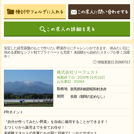
安定した経営基盤のもとで作りたい野菜作りにチャレンジができます。 休みたい日に
休める柔軟なシフト制でプライベートも充実！ 未経験から始めたスタッフが多く活躍
中！
情報更新日 2026/07/17
株式会社リーフェスト
掲載終了日 : 2026年10月10日
お仕事ID : 05064
勤務地
群馬県利根郡昭和村糸井
期間
長期（期間の定めなし）
PRポイント
『自分が作ってみたい野菜』を自由に栽培することができます！
土づくりから販売までを全てお任せ！
未経験スタートの先輩たちが同じ目線でしっかりサポート