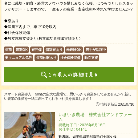
者には栽培・飼育・経営のノウハウを惜しみなく伝授。はつらつとしたスタッ
フがサポートしますので、一生モノの農業・畜産技術を本気で学びませんか？
◆寮あり
◆深川市内まで、車で10分以内
◆社会保険完備
◆独立就農支援あり(独立成功者排出実績あり)
長期
短期OK
寮完備
個室寮あり
未経験OK
若手が活躍中
要マニュアル免許
長期休暇あり
社会保険完備
独立支援
スマート農業導入！ 90haの広大な農場で、思いっきり農業をしてみませんか？ 新し
い農業の価値を一緒に創ってくれる正社員を募集します！
情報更新日 2026/07/16
いきいき農場 株式会社アンドファー
ム
掲載終了日 : 2026年8月18日
お仕事ID : 04141
勤務地
岩手県岩手郡岩手町大字久保