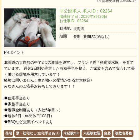
情報更新日 2026/07/17
非公開求人 求人ID：02264
掲載終了日 : 2026年8月20日
お仕事ID : 02264
勤務地
北海道
期間
長期（期間の定めなし）
PRポイント
北海道の大自然の中で2つの農場を運営し、ブランド豚「樽前湧水豚」を育て
ています。 週休2日制や充実した各種手当を整え、ご家族も含めて安心して長
く働ける環境を用意しています！
経験は問いません！生き物への愛情がある方大歓迎♪
みなさんのご応募お待ちしております！！
◆住宅手当あり
◆家族手当あり
◆退職金制度あり（入社5年目～）
◆週休2日（年間休日108日）
◆BBQなど交流イベントあり
長期
寮・社宅なし(住宅手当あり)
未経験OK
未経験歓迎
急募
複数名募集