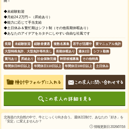
開！
◆未経験歓迎
◆月給24.2万円～（昇給あり）
◆能力に応じて手当支給
◆土日休み＆繁忙期はシフト制（その他長期休暇あり）
◆あなたのアイデアをカタチにしやすい自由な社風です
長期
未経験歓迎
経験者優遇
複数名募集
若手が活躍中
要マニュアル免許
大型特殊免許、大型免許等尚良し
長期休暇あり
週休2日
シフト勤務
賞与あり
昇給あり
社会保険完備
幹部候補募集
その他特典
年間休日80日以上
年間休日110日以上
年間休日100日以上
土日休み
北海道の大自然の中で、牛とじっくり向き合う。 週休2日制で、あなたの「好き」を
「安定」に変えませんか？
情報更新日 2026/07/16