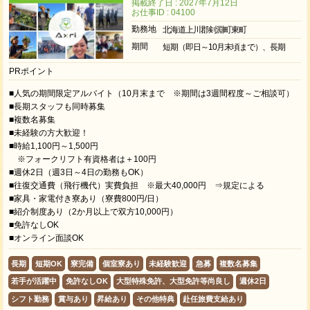
掲載終了日 : 2027年7月12日
お仕事ID : 04100
勤務地
北海道上川郡剣淵町東町
期間
短期（即日～10月末頃まで）、長期
PRポイント
■人気の期間限定アルバイト（10月末まで ※期間は3週間程度～ご相談可）
■長期スタッフも同時募集
■複数名募集
■未経験の方大歓迎！
■時給1,100円～1,500円
※フォークリフト有資格者は＋100円
■週休2日（週3日～4日の勤務もOK）
■往復交通費（飛行機代）実費負担 ※最大40,000円 ⇒規定による
■家具・家電付き寮あり（寮費800円/日）
■紹介制度あり（2か月以上で双方10,000円）
■免許なしOK
■オンライン面談OK
長期
短期OK
寮完備
個室寮あり
未経験歓迎
急募
複数名募集
若手が活躍中
免許なしOK
大型特殊免許、大型免許等尚良し
週休2日
シフト勤務
賞与あり
昇給あり
その他特典
赴任旅費支給あり