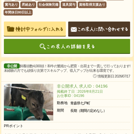
賞与あり
昇給あり
社会保険完備
道具貸与
資格取得支援あり
年間休日80日以上
非公開
飼養頭数4,000頭！和牛の繁殖から肥育・出荷まで一貫して行っております!
未経験の方でも頑張り次第でスキルアップ、収入アップが出来る環境です。
情報更新日 2026/07/17
非公開求人 求人ID：04196
掲載終了日 : 2026年8月21日
お仕事ID : 04196
勤務地
青森県七戸町
期間
長期（期間の定めなし）
PRポイント