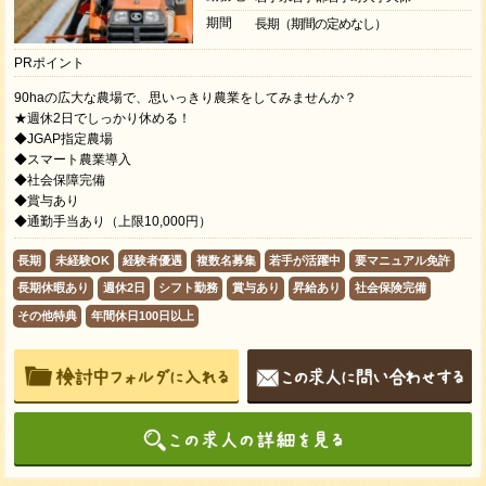
期間
長期（期間の定めなし）
PRポイント
90haの広大な農場で、思いっきり農業をしてみませんか？
★週休2日でしっかり休める！
◆JGAP指定農場
◆スマート農業導入
◆社会保障完備
◆賞与あり
◆通勤手当あり（上限10,000円）
長期
未経験OK
経験者優遇
複数名募集
若手が活躍中
要マニュアル免許
長期休暇あり
週休2日
シフト勤務
賞与あり
昇給あり
社会保険完備
その他特典
年間休日100日以上