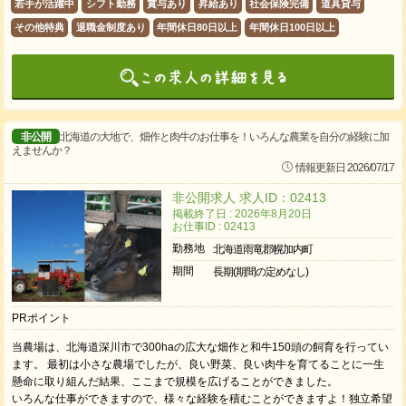
若手が活躍中
シフト勤務
賞与あり
昇給あり
社会保険完備
道具貸与
その他特典
退職金制度あり
年間休日80日以上
年間休日100日以上
非公開
北海道の大地で、畑作と肉牛のお仕事を！いろんな農業を自分の経験に加
えませんか？
情報更新日 2026/07/17
非公開求人 求人ID：02413
掲載終了日 : 2026年8月20日
お仕事ID : 02413
勤務地
北海道雨竜郡幌加内町
期間
長期(期間の定めなし)
PRポイント
当農場は、北海道深川市で300haの広大な畑作と和牛150頭の飼育を行ってい
ます。 最初は小さな農場でしたが、良い野菜、良い肉牛を育てることに一生
懸命に取り組んだ結果、ここまで規模を広げることができました。
いろんな仕事ができますので、様々な経験を積むことができますよ！独立希望