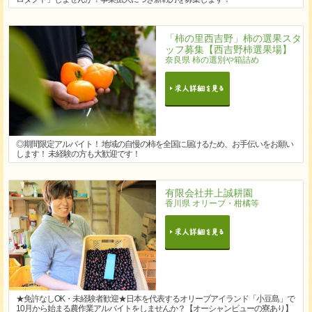
「柿の里西吉野」柿の選果スタ
ッフ募集【西吉野柿選果場】
奈良県 柿の選別や箱詰め
◎期間限定アルバイト！ 地域の自慢の柿を全国に届けるため、お手伝いをお願い
します！ 未経験の方も大歓迎です！
有限会社井上誠耕園
香川県 オリーブ・柑橘等
★免許なしOK・未経験者歓迎★日本を代表するオリーブアイランド「小豆島」で
10月から始まる農作業アルバイトをしませんか？【オーシャンビューの寮あり】