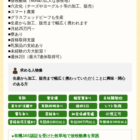
■放牧酪農（60haの広大な放牧地）
■六次化（チーズやヨーグルト等の加工、販売）
■スマート農業
■グラスフェッドビーフも生産
■生産から加工、販売まで幅広く携われます
■月給25万円～
■寮あり
■資格取得支援
■乳製品の支給あり
■未経験の方大歓迎！
■週休2日（最大7連休取得可）
求める人物像
生産から加工、販売まで幅広く携わっていただくことに興味・関心
のある方
●有機JAS認証を受けた牧草地で放牧酪農を実践