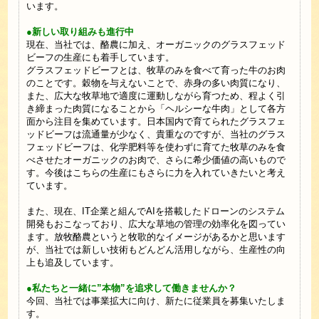
います。
●新しい取り組みも進行中
現在、当社では、酪農に加え、オーガニックのグラスフェッド
ビーフの生産にも着手しています。
グラスフェッドビーフとは、牧草のみを食べて育った牛のお肉
のことです。穀物を与えないことで、赤身の多い肉質になり、
また、広大な牧草地で適度に運動しながら育つため、程よく引
き締まった肉質になることから「ヘルシーな牛肉」として各方
面から注目を集めています。日本国内で育てられたグラスフェ
ッドビーフは流通量が少なく、貴重なのですが、当社のグラス
フェッドビーフは、化学肥料等を使わずに育てた牧草のみを食
べさせたオーガニックのお肉で、さらに希少価値の高いもので
す。今後はこちらの生産にもさらに力を入れていきたいと考え
ています。
また、現在、IT企業と組んでAIを搭載したドローンのシステム
開発もおこなっており、広大な草地の管理の効率化を図ってい
ます。放牧酪農というと牧歌的なイメージがあるかと思います
が、当社では新しい技術もどんどん活用しながら、生産性の向
上も追及しています。
●私たちと一緒に”本物”を追求して働きませんか？
今回、当社では事業拡大に向け、新たに従業員を募集いたしま
す。