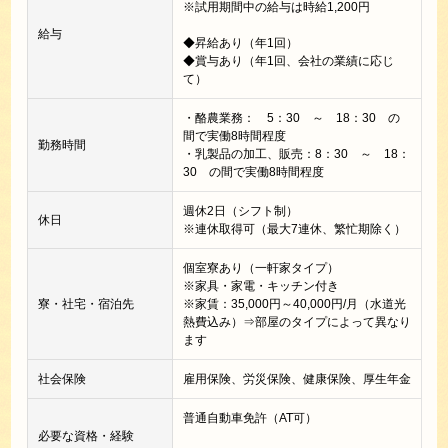
※試用期間中の給与は時給1,200円
給与
◆昇給あり（年1回）
◆賞与あり（年1回、会社の業績に応じ
て）
・酪農業務： 5：30 ～ 18：30 の
間で実働8時間程度
勤務時間
・乳製品の加工、販売：8：30 ～ 18：
30 の間で実働8時間程度
週休2日（シフト制）
休日
※連休取得可（最大7連休、繁忙期除く）
個室寮あり（一軒家タイプ）
※家具・家電・キッチン付き
寮・社宅・宿泊先
※家賃：35,000円～40,000円/月（水道光
熱費込み）⇒部屋のタイプによって異なり
ます
社会保険
雇用保険、労災保険、健康保険、厚生年金
普通自動車免許（AT可）
必要な資格・経験