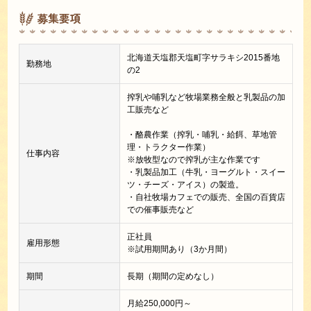
募集要項
北海道天塩郡天塩町字サラキシ2015番地
勤務地
の2
搾乳や哺乳など牧場業務全般と乳製品の加
工販売など
・酪農作業（搾乳・哺乳・給餌、草地管
理・トラクター作業）
仕事内容
※放牧型なので搾乳が主な作業です
・乳製品加工（牛乳・ヨーグルト・スイー
ツ・チーズ・アイス）の製造。
・自社牧場カフェでの販売、全国の百貨店
での催事販売など
正社員
雇用形態
※試用期間あり（3か月間）
期間
長期（期間の定めなし）
月給250,000円～