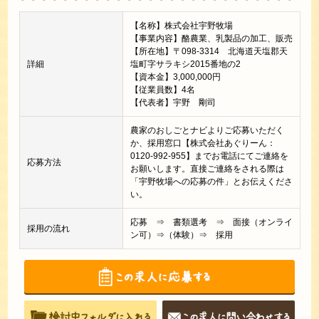
【名称】株式会社宇野牧場
【事業内容】酪農業、乳製品の加工、販売
【所在地】〒098-3314 北海道天塩郡天
詳細
塩町字サラキシ2015番地の2
【資本金】3,000,000円
【従業員数】4名
【代表者】宇野 剛司
農家のおしごとナビよりご応募いただく
か、採用窓口【株式会社あぐりーん：
0120-992-955】までお電話にてご連絡を
応募方法
お願いします。直接ご連絡をされる際は
「宇野牧場への応募の件」とお伝えくださ
い。
応募 ⇒ 書類選考 ⇒ 面接（オンライ
採用の流れ
ン可）⇒（体験）⇒ 採用