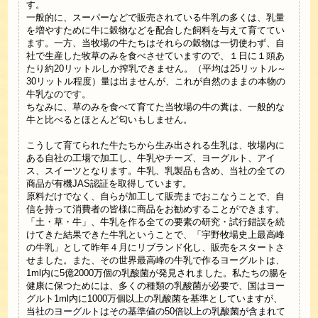
す。
一般的に、スーパーなどで販売されている牛乳の多くは、乳量
を増やすために牛に穀物などを配合した飼料を与えて育ててい
ます。一方、当牧場の牛たちはそれらの穀物は一切使わず、自
社で生産した牧草のみを食べさせていますので、１日に１頭あ
たり約20リットルしか搾乳できません。（平均は25リットル～
30リットル程度）量は出ませんが、これが自然のままの本物の
牛乳なのです。
ちなみに、草のみを食べて育てた当牧場の牛の糞は、一般的な
牛と比べるとほとんど匂いもしません。
こうして育てられた牛たちから生み出される生乳は、牧場内に
ある自社の工場で加工し、牛乳やチーズ、ヨーグルト、アイ
ス、スイーツとなります。牛乳、乳製品も含め、当社の全ての
商品が有機JAS認証を取得しています。
原料だけでなく、自らが加工して販売までおこなうことで、自
信を持って消費者の皆様に商品をお勧めすることができます。
「土・草・牛」、牛乳を作る全ての要素の研究・試行錯誤を続
けてきた結果できた牛乳ということで、「宇野牧場史上最高峰
の牛乳」として昨年４月にリブランド化し、販売をスタートさ
せました。また、その世界最高峰の牛乳で作るヨーグルトは、
1ml内に5億2000万個の乳酸菌が発見されました。私たちの腸を
健康に保つためには、多くの種類の乳酸菌が必要で、国はヨー
グルト1ml内に1000万個以上の乳酸菌を基準としていますが、
当社のヨーグルトはその基準値の50倍以上の乳酸菌が含まれて