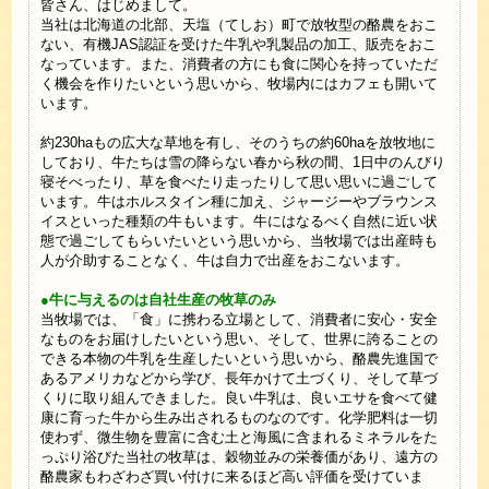
皆さん、はじめまして。
当社は北海道の北部、天塩（てしお）町で放牧型の酪農をおこ
ない、有機JAS認証を受けた牛乳や乳製品の加工、販売をおこ
なっています。また、消費者の方にも食に関心を持っていただ
く機会を作りたいという思いから、牧場内にはカフェも開いて
います。
約230haもの広大な草地を有し、そのうちの約60haを放牧地に
しており、牛たちは雪の降らない春から秋の間、1日中のんびり
寝そべったり、草を食べたり走ったりして思い思いに過ごして
います。牛はホルスタイン種に加え、ジャージーやブラウンス
イスといった種類の牛もいます。牛にはなるべく自然に近い状
態で過ごしてもらいたいという思いから、当牧場では出産時も
人が介助することなく、牛は自力で出産をおこないます。
●牛に与えるのは自社生産の牧草のみ
当牧場では、「食」に携わる立場として、消費者に安心・安全
なものをお届けしたいという思い、そして、世界に誇ることの
できる本物の牛乳を生産したいという思いから、酪農先進国で
あるアメリカなどから学び、長年かけて土づくり、そして草づ
くりに取り組んできました。良い牛乳は、良いエサを食べて健
康に育った牛から生み出されるものなのです。化学肥料は一切
使わず、微生物を豊富に含む土と海風に含まれるミネラルをた
っぷり浴びた当社の牧草は、穀物並みの栄養価があり、遠方の
酪農家もわざわざ買い付けに来るほど高い評価を受けていま