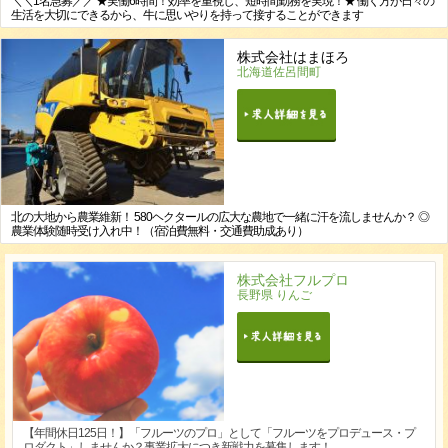
＼＼1名急募／／ ★実働6時間！効率を重視し、短時間勤務を実現！★ 働く方が日々の
生活を大切にできるから、牛に思いやりを持って接することができます
株式会社はまほろ
北海道佐呂間町
北の大地から農業維新！ 580ヘクタールの広大な農地で一緒に汗を流しませんか？ ◎
農業体験随時受け入れ中！（宿泊費無料・交通費助成あり）
株式会社フルプロ
長野県 りんご
【年間休日125日！】「フルーツのプロ」として「フルーツをプロデュース・プ
ロダクト」しませんか？事業拡大につき新戦力を募集します！