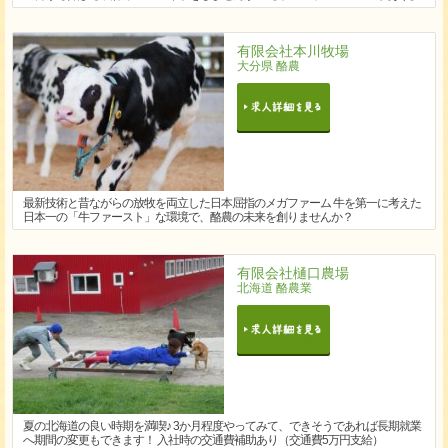
有限会社本川牧場
大分県 酪農
最新技術と昔ながらの放牧を両立した日本屈指のメガファーム 牛を第一に考えた
日本一の「牛ファースト」な環境で、酪農の未来を創りませんか？
有限会社樋口農場
北海道 酪農業
夏の北海道の良い時期を満喫♪ 3か月程度やってみて、できそうであれば長期就業
へ期間の変更もできます！ 入社時の交通費補助あり（交通費5万円支給）