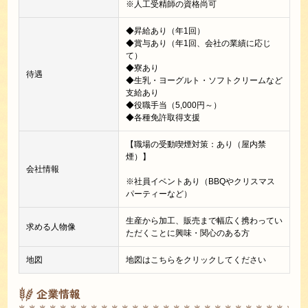
※人工受精師の資格尚可
◆昇給あり（年1回）
◆賞与あり（年1回、会社の業績に応じ
て）
◆寮あり
待遇
◆生乳・ヨーグルト・ソフトクリームなど
支給あり
◆役職手当（5,000円～）
◆各種免許取得支援
【職場の受動喫煙対策：あり（屋内禁
煙）】
会社情報
※社員イベントあり（BBQやクリスマス
パーティーなど）
生産から加工、販売まで幅広く携わってい
求める人物像
ただくことに興味・関心のある方
地図
地図はこちらをクリックしてください
企業情報