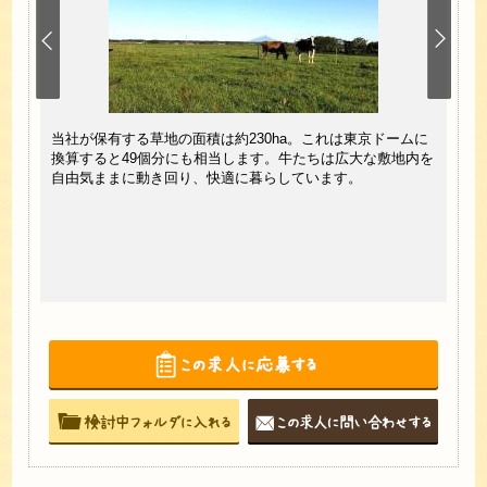
たミル
当社が保有する草地の面積は約230ha。これは東京ドームに
当牧
の3
換算すると49個分にも相当します。牛たちは広大な敷地内を
草、
心・安
自由気ままに動き回り、快適に暮らしています。
使わ
年に亘
生ま
ト販