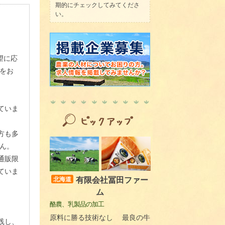
期的にチェックしてみてくださ
い。
望に応
をお
ていま
方も多
ん。
通販限
ていま
有限会社冨田ファー
北海道
ム
酪農、乳製品の加工
原料に勝る技術なし 最良の牛
践し、