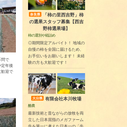
「柿の里西吉野」柿
奈良県
の選果スタッフ募集【西吉
野柿選果場】
柿の選別や箱詰め
◎期間限定アルバイト！ 地域の
自慢の柿を全国に届けるため、
お手伝いをお願いします！ 未経
不問で
験の方も大歓迎です！
や定年後
大歓迎で
有限会社本川牧場
大分県
酪農
最新技術と昔ながらの放牧を両
立した日本屈指のメガファーム
牛を第一に考えた日本一の「牛