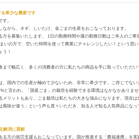
する希少な農家です
です。
しながら、ネギ、しいたけ、金ごまの生産をおこなっております。
る方を募集いたします。 1日の勤務時間や週の勤務日数はご本人のご希
住まいの方で、空いた時間を使って農業にチャレンジしたい！という思い
ょう！
食まで幅広く、多くの消費者の方に私たちの商品を手に取っていただい
は、国内での生産が極めて少ないため、非常に希少です。ご存じでない
.1%と言われ、「国産ごま」の栽培を経験できる環境はなかなかありませ
るメリットもあり、ごま栽培は私たちの大きな強みになります。現在は
は風味が違う」という声も度々いただき、知る人ぞ知る人気商品になっ
足解消に貢献
ある方の就労支援もおこなっています。国が推進する「農福連携」を実