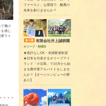
ファースト」な環境で、酪農の
未来を創りませんか？
って働け
さを感じ
農業ライ
有限会社井上誠耕園
香川県
オリーブ・柑橘等
★免許なしOK・未経験者歓迎
★日本を代表するオリーブアイ
ランド「小豆島」で10月から始
まる農作業アルバイトをしませ
んか？【オーシャンビューの寮
あり】
国内自