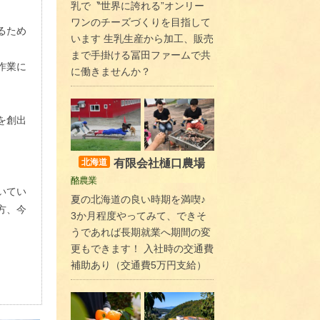
乳で〝世界に誇れる”オンリー
ワンのチーズづくりを目指して
るため
います 生乳生産から加工、販売
まで手掛ける冨田ファームで共
作業に
に働きませんか？
を創出
有限会社樋口農場
北海道
酪農業
いてい
夏の北海道の良い時期を満喫♪
方、今
3か月程度やってみて、できそ
うであれば長期就業へ期間の変
更もできます！ 入社時の交通費
補助あり（交通費5万円支給）