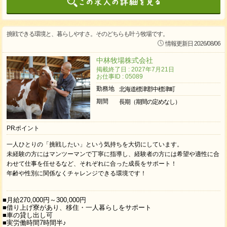
挑戦できる環境と、暮らしやすさ。そのどちらも叶う牧場です。
情報更新日 2026/08/06
中林牧場株式会社
掲載終了日 : 2027年7月21日
お仕事ID : 05089
勤務地
北海道標津郡中標津町
期間
長期（期間の定めなし）
PRポイント
一人ひとりの「挑戦したい」という気持ちを大切にしています。
未経験の方にはマンツーマンで丁寧に指導し、経験者の方には希望や適性に合
わせて仕事を任せるなど、それぞれに合った成長をサポート！
年齢や性別に関係なくチャレンジできる環境です！
■月給270,000円～300,000円
■借り上げ寮があり、移住・一人暮らしをサポート
■車の貸し出し可
■実労働時間7時間半♪