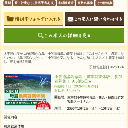
長期
寮・社宅なし(住宅手当あり)
未経験歓迎
複数名募集
その他特典
太平洋に浮かぶ自然豊かな島、小笠原母島の農業を体験してみませんか？ 「農家にな
りたい」「島で暮らしたい」「小笠原が気になる」 そんな方におススメ！ 農業を体験
し、島を知る6日間。
情報更新日 2026/08/07
小笠原諸島母島「農業就業体験」参加
者募集！ ★5泊6日★
掲載終了日 : 2026年8月24日
お仕事ID : 02949
開催地
東京都小笠原村母島（集合・解散は竹芝
客船ターミナル）
期間
2026年10月2日（金）～10月7日（水）
開催内容
農業就業体験