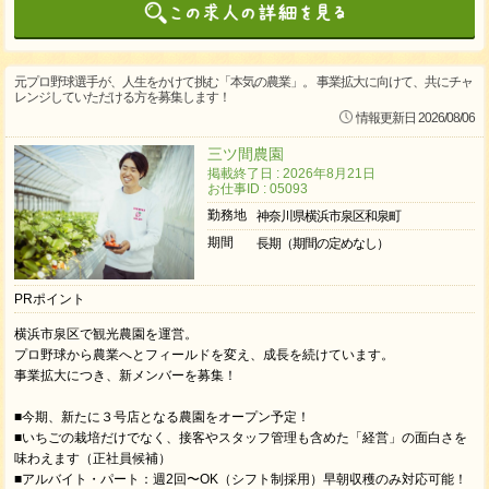
元プロ野球選手が、人生をかけて挑む「本気の農業」。 事業拡大に向けて、共にチャ
レンジしていただける方を募集します！
情報更新日 2026/08/06
三ツ間農園
掲載終了日 : 2026年8月21日
お仕事ID : 05093
勤務地
神奈川県横浜市泉区和泉町
期間
長期（期間の定めなし）
PRポイント
横浜市泉区で観光農園を運営。
プロ野球から農業へとフィールドを変え、成長を続けています。
事業拡大につき、新メンバーを募集！
■今期、新たに３号店となる農園をオープン予定！
■いちごの栽培だけでなく、接客やスタッフ管理も含めた「経営」の面白さを
味わえます（正社員候補）
■アルバイト・パート：週2回〜OK（シフト制採用）早朝収穫のみ対応可能！