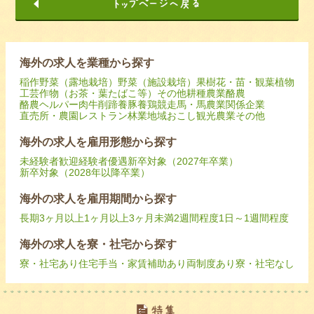
海外の求人を業種から探す
稲作
野菜（露地栽培）
野菜（施設栽培）
果樹
花・苗・観葉植物
工芸作物（お茶・葉たばこ等）
その他耕種農業
酪農
酪農ヘルパー
肉牛
削蹄
養豚
養鶏
競走馬・馬
農業関係企業
直売所・農園レストラン
林業
地域おこし
観光農業
その他
海外の求人を雇用形態から探す
未経験者歓迎
経験者優遇
新卒対象（2027年卒業）
新卒対象（2028年以降卒業）
海外の求人を雇用期間から探す
長期
3ヶ月以上
1ヶ月以上3ヶ月未満
2週間程度
1日～1週間程度
海外の求人を寮・社宅から探す
寮・社宅あり
住宅手当・家賃補助あり
両制度あり
寮・社宅なし