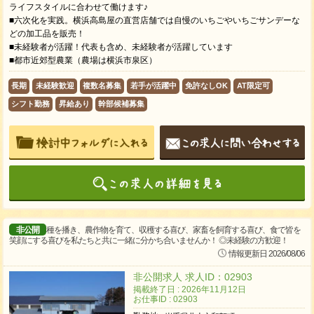
ライフスタイルに合わせて働けます♪
■六次化を実践。横浜高島屋の直営店舗では自慢のいちごやいちごサンデーな
どの加工品を販売！
■未経験者が活躍！代表も含め、未経験者が活躍しています
■都市近郊型農業（農場は横浜市泉区）
長期
未経験歓迎
複数名募集
若手が活躍中
免許なしOK
AT限定可
シフト勤務
昇給あり
幹部候補募集
非公開
種を播き、農作物を育て、収穫する喜び、家畜を飼育する喜び、食で皆を
笑顔にする喜びを私たちと共に一緒に分かち合いませんか！ ◎未経験の方歓迎！
情報更新日 2026/08/06
非公開求人 求人ID：02903
掲載終了日 : 2026年11月12日
お仕事ID : 02903