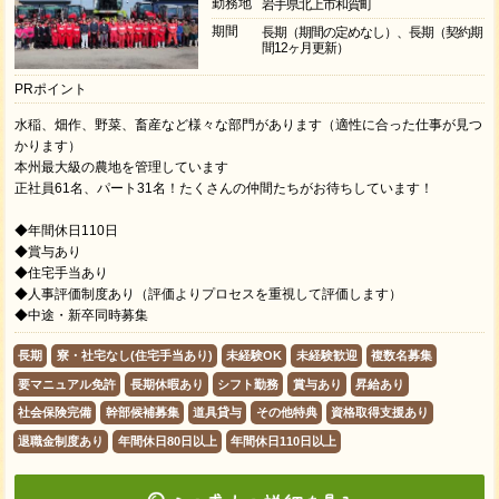
勤務地
岩手県北上市和賀町
期間
長期（期間の定めなし）、長期（契約期
間12ヶ月更新）
PRポイント
水稲、畑作、野菜、畜産など様々な部門があります（適性に合った仕事が見つ
かります）
本州最大級の農地を管理しています
正社員61名、パート31名！たくさんの仲間たちがお待ちしています！
◆年間休日110日
◆賞与あり
◆住宅手当あり
◆人事評価制度あり（評価よりプロセスを重視して評価します）
◆中途・新卒同時募集
長期
寮・社宅なし(住宅手当あり)
未経験OK
未経験歓迎
複数名募集
要マニュアル免許
長期休暇あり
シフト勤務
賞与あり
昇給あり
社会保険完備
幹部候補募集
道具貸与
その他特典
資格取得支援あり
退職金制度あり
年間休日80日以上
年間休日110日以上