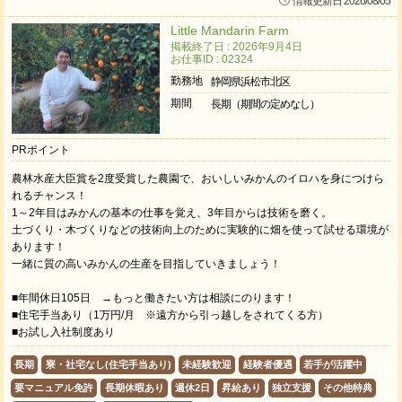
情報更新日 2026/08/05
Little Mandarin Farm
掲載終了日 : 2026年9月4日
お仕事ID : 02324
勤務地
静岡県浜松市北区
期間
長期（期間の定めなし）
PRポイント
農林水産大臣賞を2度受賞した農園で、おいしいみかんのイロハを身につけら
れるチャンス！
1～2年目はみかんの基本の仕事を覚え、3年目からは技術を磨く。
土づくり・木づくりなどの技術向上のために実験的に畑を使って試せる環境が
あります！
一緒に質の高いみかんの生産を目指していきましょう！
■年間休日105日 →もっと働きたい方は相談にのります！
■住宅手当あり（1万円/月 ※遠方から引っ越しをされてくる方）
■お試し入社制度あり
長期
寮・社宅なし(住宅手当あり)
未経験歓迎
経験者優遇
若手が活躍中
要マニュアル免許
長期休暇あり
週休2日
昇給あり
独立支援
その他特典