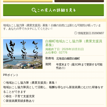
地域おこし協力隊（農業支援員）募集！ 白糠の自然には新たな可能性が眠っていま
す。あなたの手でカタチにしてください！
情報更新日 2026/08/07
白糠町地域おこし協力隊（農業支援員
募集）
掲載終了日 : 2026年10月31日
お仕事ID : 02776
勤務地
北海道白糠郡白糠町
期間
年度末まで（最大3年まで更新する可能
性あり）
PRポイント
◇地域おこし協力隊（農業支援員）募集！
地域おこし協力隊員として活動し、報酬を得ながら新規就農にむけた研修をす
ることができます
◇移住・子育て支援充実
◇新規就農実績多数あり