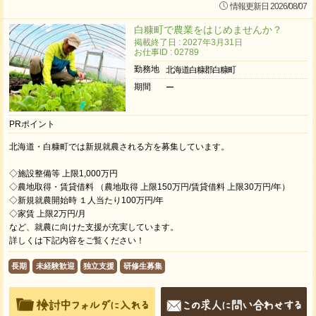
情報更新日 2026/08/07
白糠町で農業をはじめませんか？
掲載終了日 : 2027年3月31日
お仕事ID : 02789
勤務地
北海道白糠郡白糠町
期間
ー
PRポイント
北海道・白糠町では新規就農される方を募集しています。
◇施設整備等 上限1,000万円
◇農地取得・賃貸借料 （農地取得 上限150万円/賃貸借料 上限30万円/年）
◇新規就農開始時 １人当たり100万円/年
◇家賃 上限2万円/月
など、就農に向けた支援が充実しています。
詳しくは下記内容をご覧ください！
長期
未経験歓迎
独立支援
研修生募集