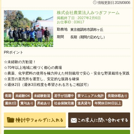
情報更新日 2026/08/06
株式会社農業法人みつぎファーム
掲載終了日 : 2027年2月6日
お仕事ID : 03617
勤務地
東京都調布市調布ヶ丘
期間
長期（期間の定めなし）
PRポイント
☆未経験の方歓迎！
☆70年以上地域に根づく都心の農場
☆農薬、化学肥料の使用を極力抑えた特別栽培で安心・安全な野菜栽培を実践
☆直営の直売所を運営し、安定的な販路を確保
☆週休2日（週休3日程度を希望される方もご相談可）
長期
未経験OK
未経験歓迎
若手が活躍中
要マニュアル免許
長期休暇あり
週休2日
賞与あり
昇給あり
社会保険完備
道具貸与
年間休日80日以上