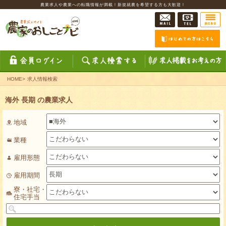
農業求人や農業への転職情報が満載！新規就農を希望する方も大歓迎！
HOME
>
求人情報検索
海外 長期 の農業求人
地域
業種
雇用形態
雇用期間
寮・社宅・
住宅手当