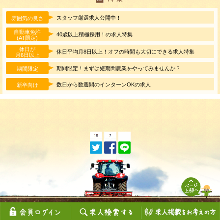
スタッフ厳選求人公開中！
雰囲気の良さ
自動車免許
40歳以上積極採用！の求人特集
(AT限定)
休日が
休日平均月8日以上！オフの時間も大切にできる求人特集
月6日以上
期間限定！まずは短期間農業をやってみませんか？
期間限定
数日から数週間のインターンOKの求人
新卒向け