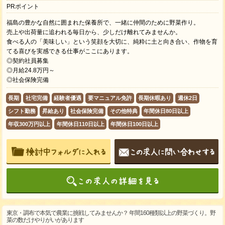
PRポイント
福島の豊かな自然に囲まれた保養所で、一緒に仲間のために野菜作り。
売上や出荷量に追われる毎日から、少しだけ離れてみませんか。
食べる人の「美味しい」という笑顔を大切に、純粋に土と向き合い、作物を育
てる喜びを実感できる仕事がここにあります。
◎契約社員募集
◎月給24.8万円～
◎社会保険完備
長期
社宅完備
経験者優遇
要マニュアル免許
長期休暇あり
週休2日
シフト勤務
昇給あり
社会保険完備
その他特典
年間休日80日以上
年収300万円以上
年間休日110日以上
年間休日100日以上
東京・調布で本気で農業に挑戦してみませんか？ 年間160種類以上の野菜づくり。野
菜の数だけやりがいがあります