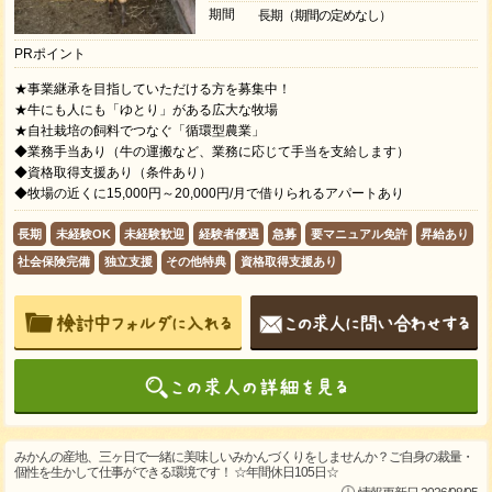
期間
長期（期間の定めなし）
PRポイント
★事業継承を目指していただける方を募集中！
★牛にも人にも「ゆとり」がある広大な牧場
★自社栽培の飼料でつなぐ「循環型農業」
◆業務手当あり（牛の運搬など、業務に応じて手当を支給します）
◆資格取得支援あり（条件あり）
◆牧場の近くに15,000円～20,000円/月で借りられるアパートあり
長期
未経験OK
未経験歓迎
経験者優遇
急募
要マニュアル免許
昇給あり
社会保険完備
独立支援
その他特典
資格取得支援あり
みかんの産地、三ヶ日で一緒に美味しいみかんづくりをしませんか？ご自身の裁量・
個性を生かして仕事ができる環境です！ ☆年間休日105日☆