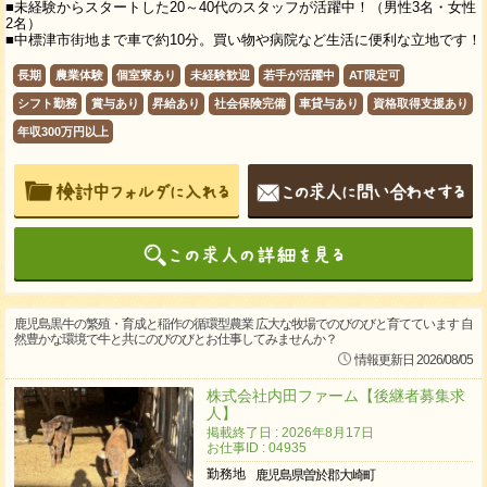
■未経験からスタートした20～40代のスタッフが活躍中！（男性3名・女性
2名）
■中標津市街地まで車で約10分。買い物や病院など生活に便利な立地です！
長期
農業体験
個室寮あり
未経験歓迎
若手が活躍中
AT限定可
シフト勤務
賞与あり
昇給あり
社会保険完備
車貸与あり
資格取得支援あり
年収300万円以上
鹿児島黒牛の繁殖・育成と稲作の循環型農業 広大な牧場でのびのびと育てています 自
然豊かな環境で牛と共にのびのびとお仕事してみませんか？
情報更新日 2026/08/05
株式会社内田ファーム【後継者募集求
人】
掲載終了日 : 2026年8月17日
お仕事ID : 04935
勤務地
鹿児島県曽於郡大崎町