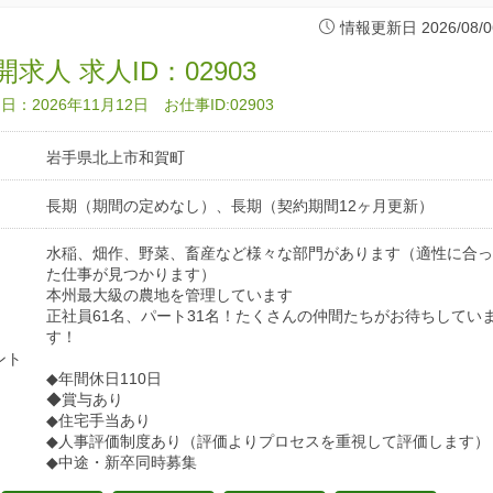
情報更新日 2026/08/0
求人 求人ID：02903
：2026年11月12日 お仕事ID:02903
岩手県北上市和賀町
長期（期間の定めなし）、長期（契約期間12ヶ月更新）
水稲、畑作、野菜、畜産など様々な部門があります（適性に合っ
た仕事が見つかります）
本州最大級の農地を管理しています
正社員61名、パート31名！たくさんの仲間たちがお待ちしてい
す！
ント
◆年間休日110日
◆賞与あり
◆住宅手当あり
◆人事評価制度あり（評価よりプロセスを重視して評価します）
◆中途・新卒同時募集