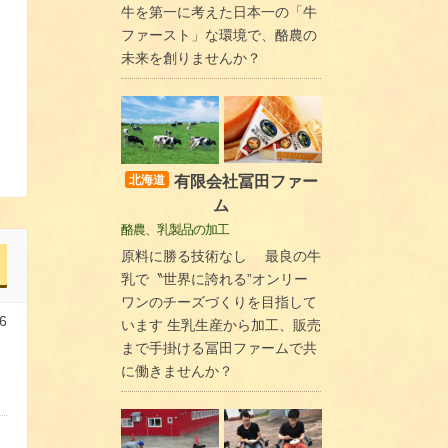
牛を第一に考えた日本一の「牛
ファースト」な環境で、酪農の
未来を創りませんか？
有限会社冨田ファー
北海道
ム
酪農、乳製品の加工
原料に勝る技術なし 最良の牛
乳で〝世界に誇れる”オンリー
ワンのチーズづくりを目指して
6
います 生乳生産から加工、販売
まで手掛ける冨田ファームで共
に働きませんか？