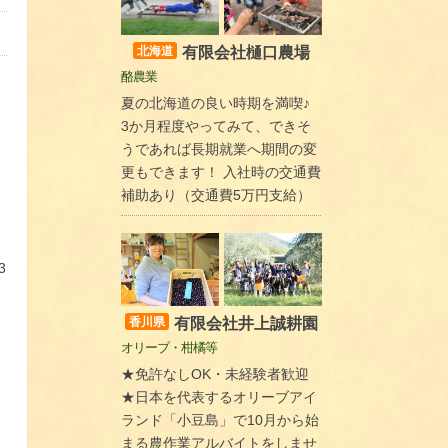
有限会社樋口農場
北海道
酪農業
夏の北海道の良い時期を満喫♪
3か月程度やってみて、できそ
うであれば長期就業へ期間の変
更もできます！ 入社時の交通費
補助あり（交通費5万円支給）
3
有限会社井上誠耕園
香川県
オリーブ・柑橘等
★免許なしOK・未経験者歓迎
★日本を代表するオリーブアイ
ランド「小豆島」で10月から始
まる農作業アルバイトをしませ