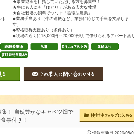
★事業継承を目指していただける方を募集中！
★牛にも人にも「ゆとり」がある広大な牧場
★自社栽培の飼料でつなぐ「循環型農業」
◆業務手当あり（牛の運搬など、業務に応じて手当を支給しま
ント
す）
◆資格取得支援あり（条件あり）
◆牧場の近くに15,000円～20,000円/月で借りられるアパートあ
集！ 自然豊かなキャベツ畑で
食食事付き！
情報更新日 2026/08/0