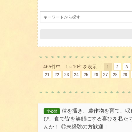
465件中 1～10件を表示
1
2
3
21
22
23
24
25
26
27
28
29
種を播き、農作物を育て、収
非公開
び、食で皆を笑顔にする喜びを私た
んか！ ◎未経験の方歓迎！