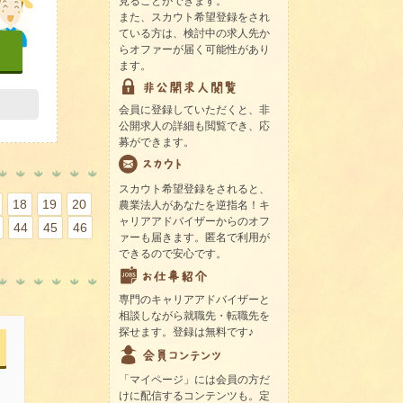
見ることができます。
また、スカウト希望登録をされ
ている方は、検討中の求人先か
らオファーが届く可能性があり
ます。
会員に登録していただくと、非
公開求人の詳細も閲覧でき、応
募ができます。
スカウト希望登録をされると、
18
19
20
農業法人があなたを逆指名！キ
ャリアアドバイザーからのオフ
44
45
46
ァーも届きます。匿名で利用が
できるので安心です。
専門のキャリアアドバイザーと
相談しながら就職先・転職先を
探せます。登録は無料です♪
「マイページ」には会員の方だ
けに配信するコンテンツも。定