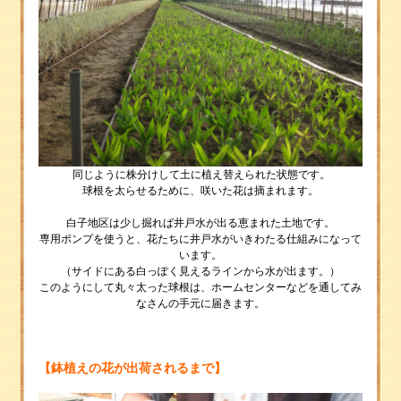
同じように株分けして土に植え替えられた状態です。
球根を太らせるために、咲いた花は摘まれます。
白子地区は少し掘れば井戸水が出る恵まれた土地です。
専用ポンプを使うと、花たちに井戸水がいきわたる仕組みになって
います。
（サイドにある白っぽく見えるラインから水が出ます。）
このようにして丸々太った球根は、ホームセンターなどを通してみ
なさんの手元に届きます。
【鉢植えの花が出荷されるまで】