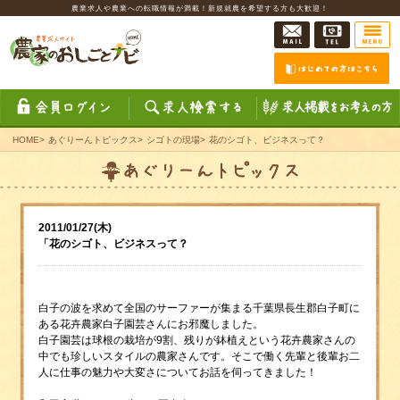
農業求人や農業への転職情報が満載！新規就農を希望する方も大歓迎！
HOME
>
あぐりーんトピックス
>
シゴトの現場
>
花のシゴト、ビジネスって？
2011/01/27(木)
「花のシゴト、ビジネスって？
白子の波を求めて全国のサーファーが集まる千葉県長生郡白子町に
ある花卉農家白子園芸さんにお邪魔しました。
白子園芸は球根の栽培が9割、残りが鉢植えという花卉農家さんの
中でも珍しいスタイルの農家さんです。そこで働く先輩と後輩お二
人に仕事の魅力や大変さについてお話を伺ってきました！