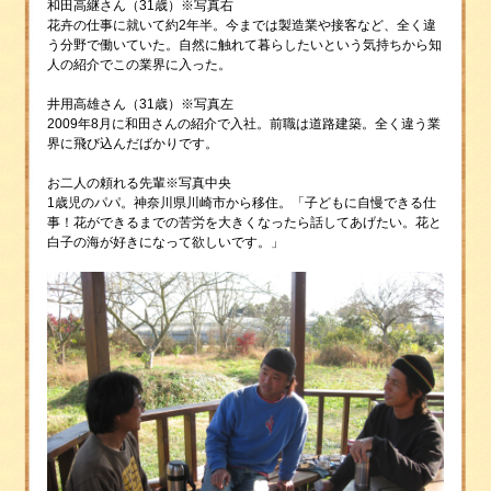
和田高継さん（31歳）※写真右
花卉の仕事に就いて約2年半。今までは製造業や接客など、全く違
う分野で働いていた。自然に触れて暮らしたいという気持ちから知
人の紹介でこの業界に入った。
井用高雄さん（31歳）※写真左
2009年8月に和田さんの紹介で入社。前職は道路建築。全く違う業
界に飛び込んだばかりです。
お二人の頼れる先輩※写真中央
1歳児のパパ。神奈川県川崎市から移住。「子どもに自慢できる仕
事！花ができるまでの苦労を大きくなったら話してあげたい。花と
白子の海が好きになって欲しいです。」