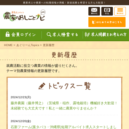
農業求人や農業への転職情報が満載！新規就農を希望する方も大歓迎！
HOME
>
あぐりーんTopics
>
更新履歴
就農活動に役立つ農業の情報が盛りだくさん。
テーマ別農業情報の更新履歴です。
2024/12/23(月)
藤井農園（藤井博之）（茨城県・稲作、露地栽培）機械好き大歓迎！
未経験でも大丈夫です！私と一緒に農業やりませんか？
2024/12/20(金)
石新ファーム(葉タバコ・沖縄県)短期アルバイト求人スタートしまし