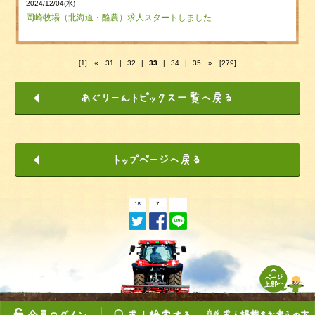
2024/12/04(水)
岡崎牧場（北海道・酪農）求人スタートしました
[1]
«
31
|
32
|
33
|
34
|
35
»
[279]