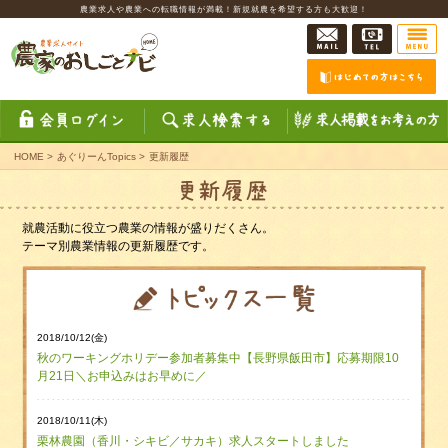
農業求人や農業への転職情報が満載！新規就農を希望する方も大歓迎！
HOME
>
あぐりーんTopics
>
更新履歴
就農活動に役立つ農業の情報が盛りだくさん。
テーマ別農業情報の更新履歴です。
2018/10/12(金)
秋のワーキングホリデー参加者募集中【長野県飯田市】応募期限10
月21日＼お申込みはお早めに／
2018/10/11(木)
栗林農園（香川・シキビ／サカキ）求人スタートしました