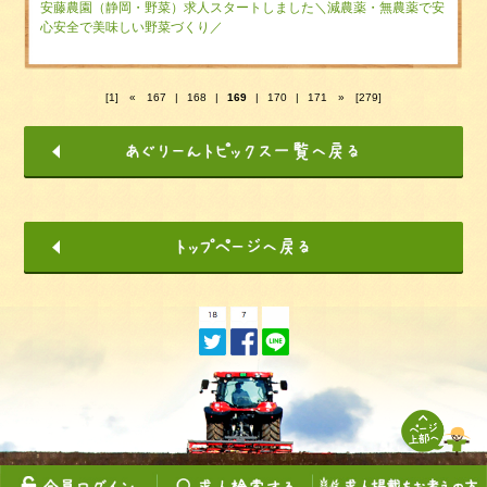
安藤農園（静岡・野菜）求人スタートしました＼減農薬・無農薬で安
心安全で美味しい野菜づくり／
[1]
«
167
|
168
|
169
|
170
|
171
»
[279]