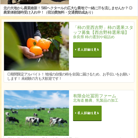
北の大地から農業維新！ 580ヘクタールの広大な農地で一緒に汗を流しませんか？ ◎
農業体験随時受け入れ中！（宿泊費無料・交通費助成あり）
「柿の里西吉野」柿の選果スタ
ッフ募集【西吉野柿選果場】
奈良県 柿の選別や箱詰め
◎期間限定アルバイト！ 地域の自慢の柿を全国に届けるため、お手伝いをお願い
します！ 未経験の方も大歓迎です！
有限会社冨田ファーム
北海道 酪農、乳製品の加工