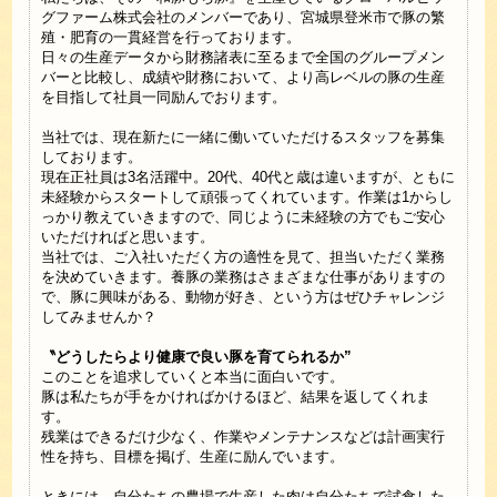
グファーム株式会社のメンバーであり、宮城県登米市で豚の繁
殖・肥育の一貫経営を行っております。
日々の生産データから財務諸表に至るまで全国のグループメン
バーと比較し、成績や財務において、より高レベルの豚の生産
を目指して社員一同励んでおります。
当社では、現在新たに一緒に働いていただけるスタッフを募集
しております。
現在正社員は3名活躍中。20代、40代と歳は違いますが、ともに
未経験からスタートして頑張ってくれています。作業は1からし
っかり教えていきますので、同じように未経験の方でもご安心
いただければと思います。
当社では、ご入社いただく方の適性を見て、担当いただく業務
を決めていきます。養豚の業務はさまざまな仕事がありますの
で、豚に興味がある、動物が好き、という方はぜひチャレンジ
してみませんか？
〝どうしたらより健康で良い豚を育てられるか”
このことを追求していくと本当に面白いです。
豚は私たちが手をかければかけるほど、結果を返してくれま
す。
残業はできるだけ少なく、作業やメンテナンスなどは計画実行
性を持ち、目標を掲げ、生産に励んでいます。
ときには、自分たちの農場で生産した肉は自分たちで試食した