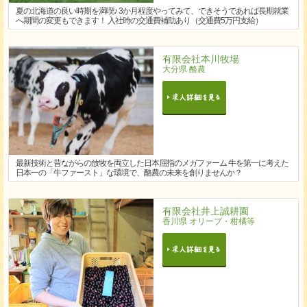
夏の北海道の良い時期を満喫♪ 3か月程度やってみて、できそうであれば長期就業
へ期間の変更もできます！ 入社時の交通費補助あり（交通費5万円支給）
有限会社本川牧場
大分県 酪農
最新技術と昔ながらの放牧を両立した日本屈指のメガファーム 牛を第一に考えた
日本一の「牛ファースト」な環境で、酪農の未来を創りませんか？
有限会社井上誠耕園
香川県 オリーブ・柑橘等