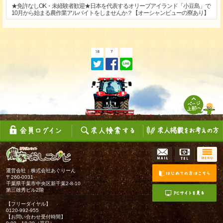
★免許なしOK・未経験者歓迎★日本を代表するオリーブアイランド「小豆島」で
10月から始まる農作業アルバイトをしませんか？【オーシャンビューの寮あり】
運営会社：株式会社あぐりーん
〒260-0031
千葉県千葉市中央区新千葉2-8-10
第三雄秀ビル2階
【フリーダイヤル】
0120-992-955
【お問い合わせ受付時間】