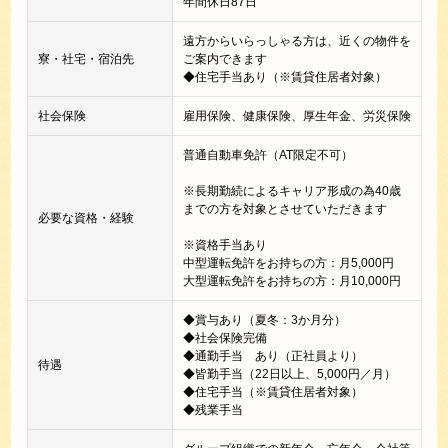
年間休日87日
遠方からいらっしゃる方は、近くの物件を
寮・社宅・宿泊先
ご案内できます
◆住宅手当あり（※賃貸住居者対象）
社会保険
雇用保険、健康保険、厚生年金、労災保険
普通自動車免許（AT限定不可）
※長期勤続によるキャリア形成の為40歳
までの方を対象とさせていただきます
必要な資格・経験
※資格手当あり
中型運転免許をお持ちの方：月5,000円
大型運転免許をお持ちの方：月10,000円
◆賞与あり（夏冬：3か月分）
◆社会保険完備
◆通勤手当 あり（正社員より）
待遇
◆皆勤手当（22日以上、5,000円／月）
◆住宅手当（※賃貸住居者対象）
◆残業手当