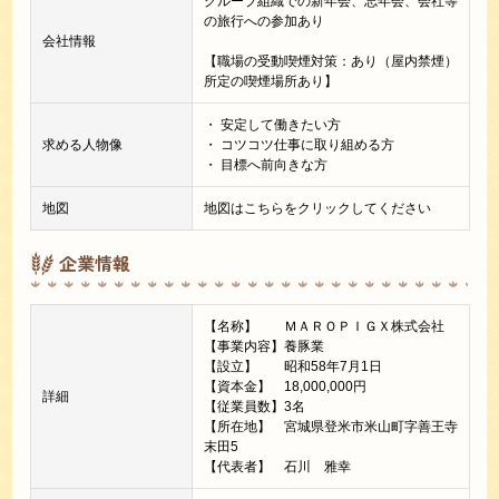
グループ組織での新年会、忘年会、会社等
の旅行への参加あり
会社情報
【職場の受動喫煙対策：あり（屋内禁煙）
所定の喫煙場所あり】
・ 安定して働きたい方
求める人物像
・ コツコツ仕事に取り組める方
・ 目標へ前向きな方
地図
地図はこちらをクリックしてください
企業情報
【名称】 ＭＡＲＯＰＩＧＸ株式会社
【事業内容】養豚業
【設立】 昭和58年7月1日
【資本金】 18,000,000円
詳細
【従業員数】3名
【所在地】 宮城県登米市米山町字善王寺
末田5
【代表者】 石川 雅幸