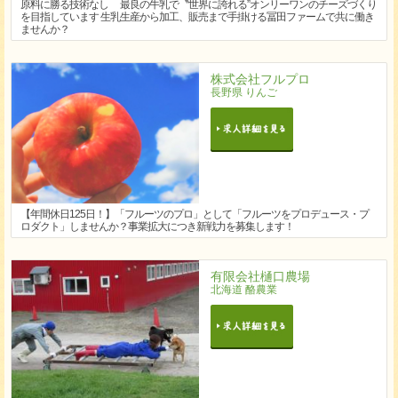
原料に勝る技術なし 最良の牛乳で〝世界に誇れる”オンリーワンのチーズづくり
を目指しています 生乳生産から加工、販売まで手掛ける冨田ファームで共に働き
ませんか？
株式会社フルプロ
長野県 りんご
【年間休日125日！】「フルーツのプロ」として「フルーツをプロデュース・プ
ロダクト」しませんか？事業拡大につき新戦力を募集します！
有限会社樋口農場
北海道 酪農業