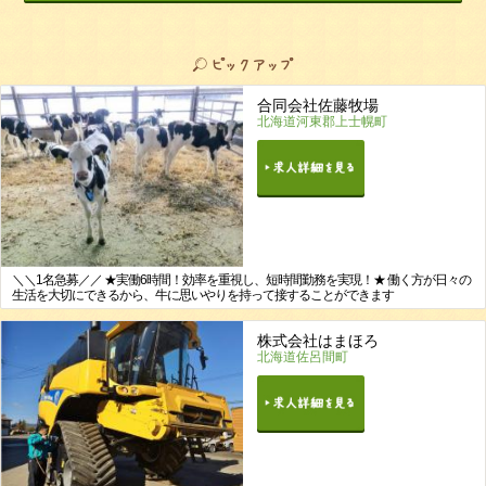
合同会社佐藤牧場
北海道河東郡上士幌町
＼＼1名急募／／ ★実働6時間！効率を重視し、短時間勤務を実現！★ 働く方が日々の
生活を大切にできるから、牛に思いやりを持って接することができます
株式会社はまほろ
北海道佐呂間町