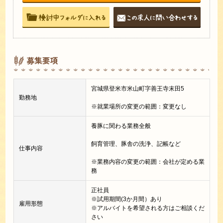
募集要項
宮城県登米市米山町字善王寺末田5
勤務地
※就業場所の変更の範囲：変更なし
養豚に関わる業務全般
飼育管理、豚舎の洗浄、記帳など
仕事内容
※業務内容の変更の範囲：会社が定める業
務
正社員
※試用期間(3か月間）あり
雇用形態
※アルバイトを希望される方はご相談くだ
さい