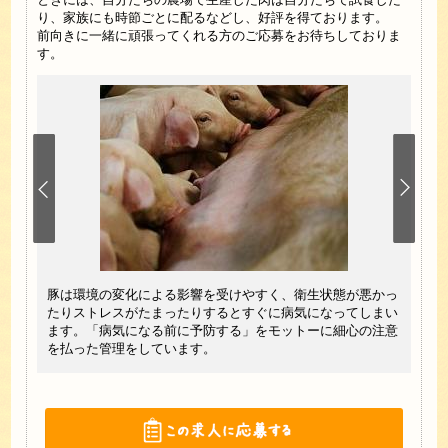
り、家族にも時節ごとに配るなどし、好評を得ております。
前向きに一緒に頑張ってくれる方のご応募をお待ちしておりま
す。
手県で
豚は環境の変化による影響を受けやすく、衛生状態が悪かっ
豚舎
れの主
たりストレスがたまったりするとすぐに病気になってしまい
だか
すよ。
ます。「病気になる前に予防する」をモットーに細心の注意
舎に
を払った管理をしています。