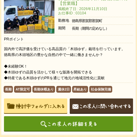
【営業職】
掲載終了日 : 2026年11月10日
お仕事ID : 03104
勤務地
徳島県那賀郡那賀町
期間
長期（期間の定めなし）
PRポイント
国内外で高評価を受けている高品質の「木頭ゆず」栽培を行っています。
徳島県の木頭地区の豊かな自然の中で一緒に働きませんか？
◆未経験OK！
◆木頭ゆずの品質を活かして様々な販路を開拓できる
◆特産である木頭ゆずのPRを通じて地元の地域活性化に貢献
長期
AT限定可
長期休暇あり
週休2日
昇給あり
社会保険完備