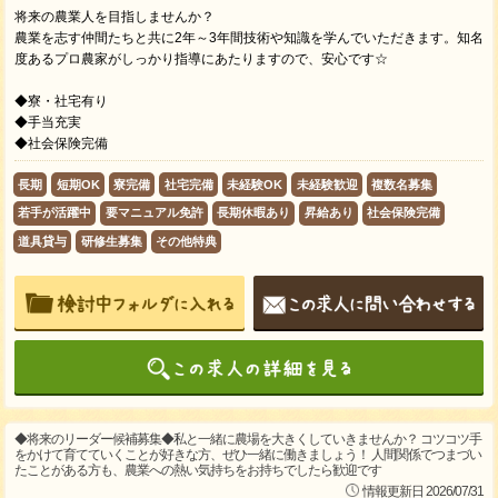
将来の農業人を目指しませんか？
農業を志す仲間たちと共に2年～3年間技術や知識を学んでいただきます。知名
度あるプロ農家がしっかり指導にあたりますので、安心です☆
◆寮・社宅有り
◆手当充実
◆社会保険完備
長期
短期OK
寮完備
社宅完備
未経験OK
未経験歓迎
複数名募集
若手が活躍中
要マニュアル免許
長期休暇あり
昇給あり
社会保険完備
道具貸与
研修生募集
その他特典
◆将来のリーダー候補募集◆私と一緒に農場を大きくしていきませんか？ コツコツ手
をかけて育てていくことが好きな方、ぜひ一緒に働きましょう！ 人間関係でつまづい
たことがある方も、農業への熱い気持ちをお持ちでしたら歓迎です
情報更新日 2026/07/31