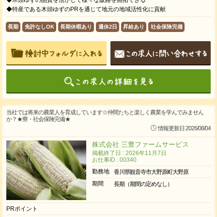
◆特産である木頭ゆずのPRを通じて地元の地域活性化に貢献
長期
免許なしOK
長期休暇あり
週休2日
昇給あり
社会保険完備
当社では将来の農業人を育成しています☆仲間たちと楽しく農業を学んでみません
か？★寮・社会保険完備★
情報更新日 2026/08/04
株式会社 三豊ファームサービス
掲載終了日 : 2026年11月7日
お仕事ID : 00340
勤務地
香川県観音寺市大野原町大野原
期間
長期（期間の定めなし）
PRポイント