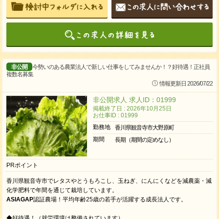
非公開
今勢いのある農業法人で新しい仕事をしてみませんか！？好待遇！正社員
複数名募集
情報更新日 2026/07/22
非公開求人 求人ID：01999
掲載終了日 : 2026年10月25日
お仕事ID : 01999
勤務地
香川県観音寺市大野原町
期間
長期（期間の定めなし）
PRポイント
香川県観音寺市でレタスやとうもろこし、玉ねぎ、にんにくなどを減農薬・減
化学肥料で年間を通じて栽培しています。
ASIAGAP
認証農場！平均年齢25歳の若手が活躍する成長法人です。
◆好待遇！（就労環境は整備されています）