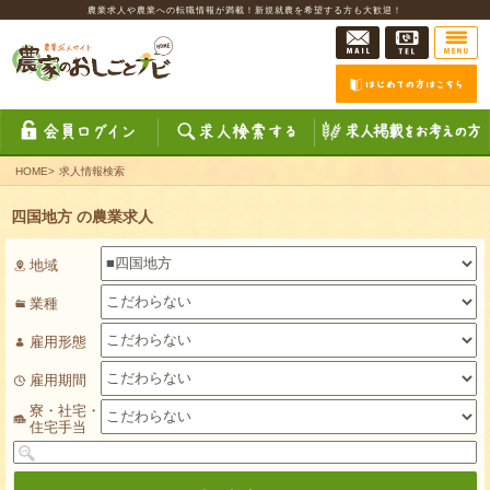
農業求人や農業への転職情報が満載！新規就農を希望する方も大歓迎！
HOME
>
求人情報検索
四国地方 の農業求人
地域
業種
雇用形態
雇用期間
寮・社宅・
住宅手当