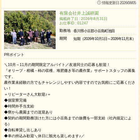
情報更新日 2026/08/05
有限会社井上誠耕園
掲載終了日 : 2026年8月31日
お仕事ID : 01247
勤務地
香川県小豆郡小豆島町池田
期間
短期（2026年10月1日～2026年11月末）
PRポイント
＼10月～11月の期間限定アルバイト／友達同士の応募も歓迎！
『オリーブ・柑橘・柿の収穫、堆肥撒き等の農作業』サポートスタッフの募集
です。
農作業未経験の方でもチャレンジしやすい内容ですのでお気軽にご応募くださ
い！
＝リピーターさん大歓迎♪＝
◆個室寮完備
◆時間外手当支給
◆寮から農園までの送迎あり
◆契約の期間勤務頂けた方には小豆島までの旅費を一部支給（社内規定によ
る）
◆自転車貸し出しあり
◆車の持込み歓迎＼休日に観光も楽しめます♪／