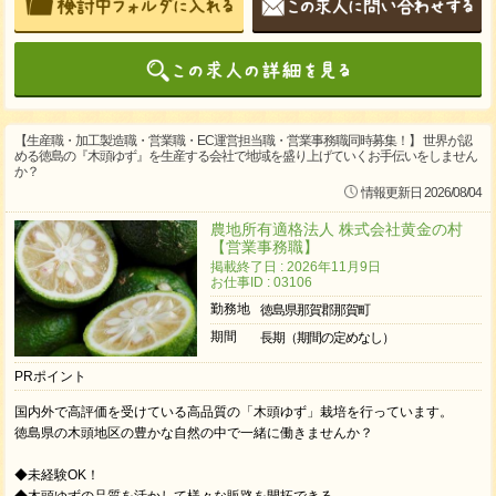
【生産職・加工製造職・営業職・EC運営担当職・営業事務職同時募集！】 世界が認
める徳島の『木頭ゆず』を生産する会社で地域を盛り上げていくお手伝いをしません
か？
情報更新日 2026/08/04
農地所有適格法人 株式会社黄金の村
【営業事務職】
掲載終了日 : 2026年11月9日
お仕事ID : 03106
勤務地
徳島県那賀郡那賀町
期間
長期（期間の定めなし）
PRポイント
国内外で高評価を受けている高品質の「木頭ゆず」栽培を行っています。
徳島県の木頭地区の豊かな自然の中で一緒に働きませんか？
◆未経験OK！
◆木頭ゆずの品質を活かして様々な販路を開拓できる