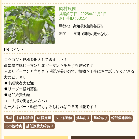
岡村農園
掲載終了日 : 2026年11月1日
お仕事ID : 03554
勤務地
高知県安芸郡芸西村
期間
長期（期間の定めなし）
PRポイント
コツコツと規模を拡大してきました！
高知県で緑ピーマンと赤ピーマンを生産する農家です
人よりピーマンと向き合う時間が長いので、植物を丁寧にお世話してくださる
方にピッタリ
◆未経験者大歓迎
◆リーダー候補募集
◆赴任旅費支給
＜ご夫婦で働きたい方へ＞
お一人はパート勤務でもよろしければご選考可能です！
長期
未経験歓迎
AT限定可
シフト勤務
賞与あり
昇給あり
幹部候補募集
その他特典
赴任旅費支給あり