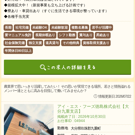
◆規模拡大中！（新規事業も立ち上げる計画です）
◆寮あり・車貸出あり（すぐに生活できる環境が整っています）
◆各種手当充実
長期
社宅完備
未経験OK
未経験歓迎
複数名募集
若手が活躍中
要マニュアル免許
長期休暇あり
シフト勤務
賞与あり
昇給あり
社会保険完備
独立支援
道具貸与
その他特典
資格取得支援あり
年間休日80日以上
農業界で思いっきり活躍してみたい！ その思いが実現できる場所。若さと情熱溢れる
メンバー達とともに高みを目指して働いてみませんか？
情報更新日 2026/07/22
アイ・エス・フーズ徳島株式会社【大
分九重支店】
掲載終了日 : 2026年10月30日
お仕事ID : 04944
勤務地
大分県玖珠郡九重町