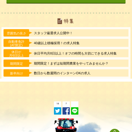
スタッフ厳選求人公開中！
雰囲気の良さ
自動車免許
40歳以上積極採用！の求人特集
(AT限定)
休日が
休日平均月8日以上！オフの時間も大切にできる求人特集
月6日以上
期間限定！まずは短期間農業をやってみませんか？
期間限定
数日から数週間のインターンOKの求人
新卒向け