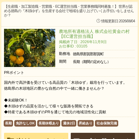
【生産職・加工製造職・営業職・EC運営担当職・営業事務職同時募集！】 世界が認
める徳島の『木頭ゆず』を生産する会社で地域を盛り上げていくお手伝いをしません
か？
情報更新日 2026/08/04
農地所有適格法人 株式会社黄金の村
【EC運営担当職】
掲載終了日 : 2026年11月9日
お仕事ID : 03105
勤務地
徳島県那賀郡那賀町
期間
長期（期間の定めなし）
PRポイント
国内外で高評価を受けている高品質の「木頭ゆず」栽培を行っています。
徳島県の木頭地区の豊かな自然の中で一緒に働きませんか？
◆未経験OK！
◆木頭ゆずの品質を活かして様々な販路を開拓できる
◆特産である木頭ゆずのPRを通じて地元の地域活性化に貢献
長期
免許なしOK
長期休暇あり
週休2日
昇給あり
社会保険完備