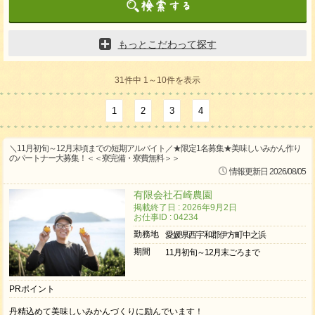
もっとこだわって探す
31件中 1～10件を表示
1
2
3
4
＼11月初旬～12月末頃までの短期アルバイト／★限定1名募集★美味しいみかん作り
のパートナー大募集！＜＜寮完備・寮費無料＞＞
情報更新日 2026/08/05
有限会社石崎農園
掲載終了日 : 2026年9月2日
お仕事ID : 04234
勤務地
愛媛県西宇和郡伊方町中之浜
期間
11月初旬～12月末ごろまで
PRポイント
丹精込めて美味しいみかんづくりに励んでいます！