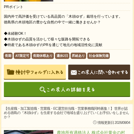
PRポイント
国内外で高評価を受けている高品質の「木頭ゆず」栽培を行っています。
徳島県の木頭地区の豊かな自然の中で一緒に働きませんか？
◆未経験OK！
◆木頭ゆずの品質を活かして様々な販路を開拓できる
◆特産である木頭ゆずのPRを通じて地元の地域活性化に貢献
長期
AT限定可
長期休暇あり
週休2日
昇給あり
社会保険完備
【生産職・加工製造職・営業職・EC運営担当職・営業事務職同時募集！】 世界が認
める徳島の『木頭ゆず』を生産する会社で地域を盛り上げていくお手伝いをしません
か？
情報更新日 2026/08/04
農地所有適格法人 株式会社黄金の村