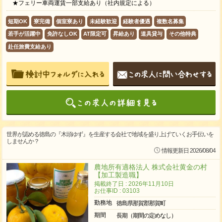
★フェリー車両運賃一部支給あり（社内規定による）
短期OK
寮完備
個室寮あり
未経験歓迎
経験者優遇
複数名募集
若手が活躍中
免許なしOK
AT限定可
昇給あり
道具貸与
その他特典
赴任旅費支給あり
世界が認める徳島の『木頭ゆず』を生産する会社で地域を盛り上げていくお手伝いを
しませんか？
情報更新日 2026/08/04
農地所有適格法人 株式会社黄金の村
【加工製造職】
掲載終了日 : 2026年11月10日
お仕事ID : 03103
勤務地
徳島県那賀郡那賀町
期間
長期（期間の定めなし）