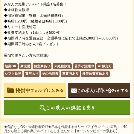
みかんの短期アルバイト限定1名募集！
◆未経験大歓迎
◆個室寮完備（寮費・水光熱費無料）
◆時給1,200円（経験者は時給1,300円）
◆リモート面接対応
◆食費支給あり（1食につき500円）
◆期間満了時交通費支給（交通手段に応じて上限25,000円～30,000円）
◆期間満了時みかん1箱プレゼント
長期で働きたい方も大歓迎♪
短期OK
寮完備
個室寮あり
未経験歓迎
若手が活躍中
AT限定可
シフト勤務
賞与あり
その他特典
車貸与あり
赴任旅費支給あり
★免許なしOK・未経験者歓迎★日本を代表するオリーブアイランド「小豆島」で10
月から始まる農作業アルバイトをしませんか？【オーシャンビューの寮あり】