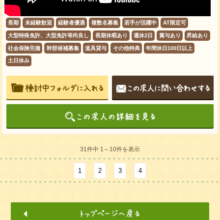
長期
未経験歓迎
経験者優遇
複数名募集
若手が活躍中
AT限定可
大型特殊免許、大型免許等尚良し
長期休暇あり
週休2日
賞与あり
昇給あり
社会保険完備
幹部候補募集
道具貸与
その他特典
年間休日100日以上
土日休み
31件中 1～10件を表示
1
2
3
4