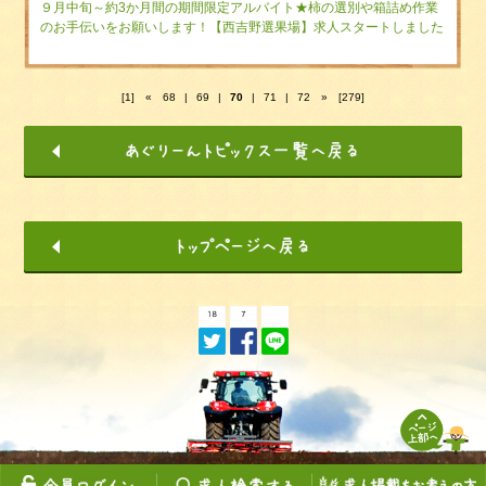
９月中旬～約3か月間の期間限定アルバイト★柿の選別や箱詰め作業
のお手伝いをお願いします！【西吉野選果場】求人スタートしました
[1]
«
68
|
69
|
70
|
71
|
72
»
[279]