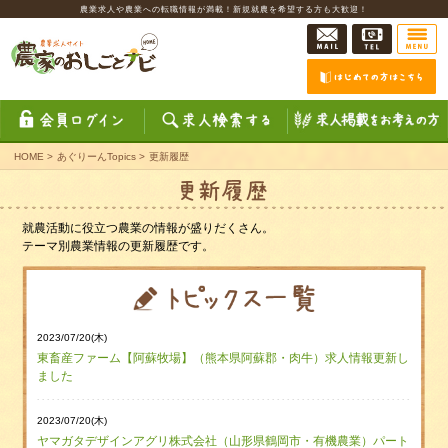
農業求人や農業への転職情報が満載！新規就農を希望する方も大歓迎！
HOME
>
あぐりーんTopics
>
更新履歴
就農活動に役立つ農業の情報が盛りだくさん。
テーマ別農業情報の更新履歴です。
2023/07/20(木)
東畜産ファーム【阿蘇牧場】（熊本県阿蘇郡・肉牛）求人情報更新し
ました
2023/07/20(木)
ヤマガタデザインアグリ株式会社（山形県鶴岡市・有機農業）パート