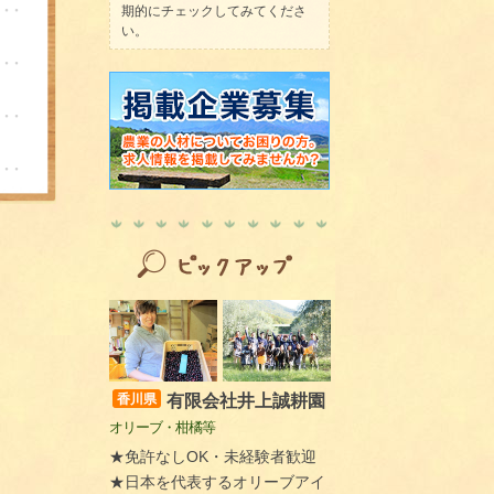
期的にチェックしてみてくださ
い。
有限会社井上誠耕園
香川県
オリーブ・柑橘等
★免許なしOK・未経験者歓迎
★日本を代表するオリーブアイ