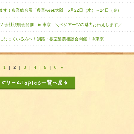
す！農業総合展「農業week大阪」5月22日（水）～24日（金）
ツ 会社説明会開催 in 東京 ＼ベジアーツの魅力お伝えします／
になっている方へ！釧路・根室酪農相談会開催！＠東京
1
|
2
|
3
|
4
|
5
|
6
»