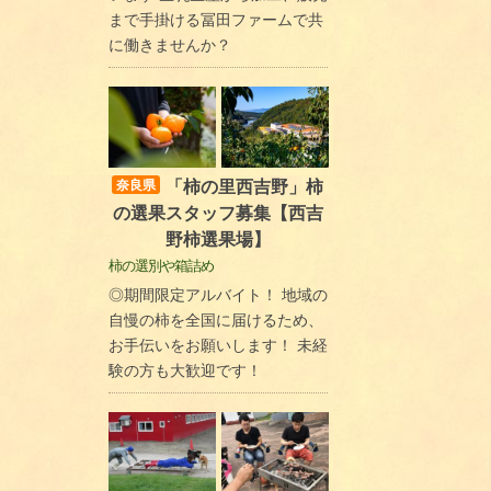
まで手掛ける冨田ファームで共
に働きませんか？
「柿の里西吉野」柿
奈良県
の選果スタッフ募集【西吉
野柿選果場】
柿の選別や箱詰め
◎期間限定アルバイト！ 地域の
自慢の柿を全国に届けるため、
お手伝いをお願いします！ 未経
験の方も大歓迎です！