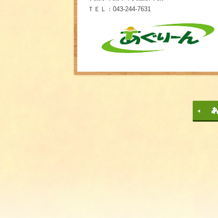
ＴＥＬ：043‐244‐7631