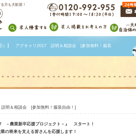
する方も大歓迎！
京）】 アグキャリ2017 説明＆相談会 [参加無料！服装
 説明＆相談会 [参加無料！服装自由！]
17
農業新卒応援プロジェクト－』 スタート！
－
農業の将来を支える皆さんを応援します！