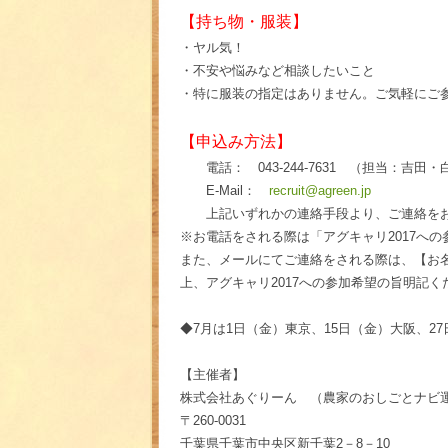
【持ち物・服装】
・ヤル気！
・不安や悩みなど相談したいこと
・特に服装の指定はありません。ご気軽にご
【申込み方法】
電話：
043-244-7631
（担当：吉田・
E-Mail
：
recruit@agreen.jp
上記いずれかの連絡手段より、ご連絡をお
※お電話をされる際は「アグキャリ2017へ
また、メールにてご連絡をされる際は、【お名
上、アグキャリ2017への参加希望の旨明記く
◆7月は1日（金）東京、15日（金）大阪、2
【主催者】
株式会社あぐりーん （農家のおしごとナ
〒260‐0031
千葉県千葉市中央区新千葉2－8－10