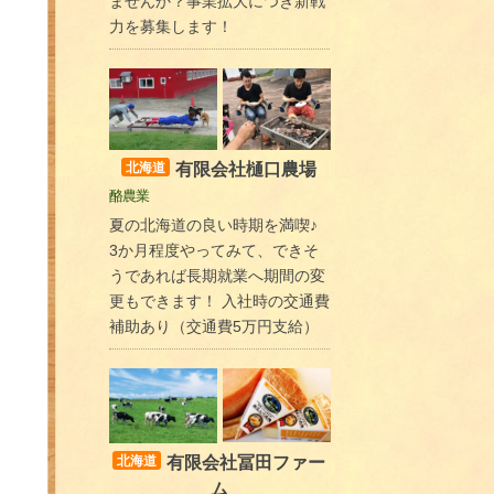
ませんか？事業拡大につき新戦
力を募集します！
有限会社樋口農場
北海道
酪農業
夏の北海道の良い時期を満喫♪
3か月程度やってみて、できそ
うであれば長期就業へ期間の変
更もできます！ 入社時の交通費
補助あり（交通費5万円支給）
有限会社冨田ファー
北海道
ム