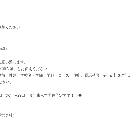
参加ください！
白崎）
願い致します。
の参加希望」とお伝えください。
前、性別、学校名・学部・学科・コース、住所、電話番号、e-mail】をご記
ださい。
7日（水）～29日（金）東京で開催予定です！！
◆
ビ運営会社）