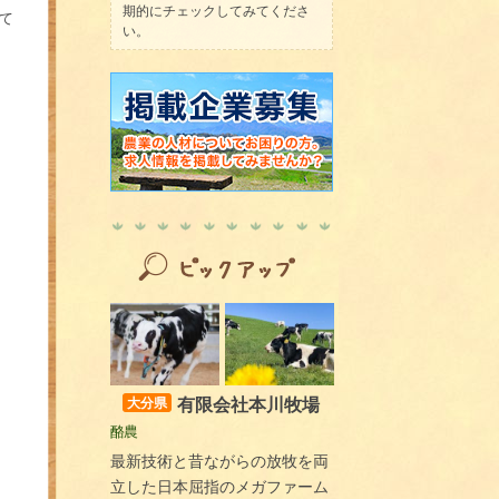
期的にチェックしてみてくださ
て
い。
有限会社本川牧場
大分県
酪農
最新技術と昔ながらの放牧を両
立した日本屈指のメガファーム