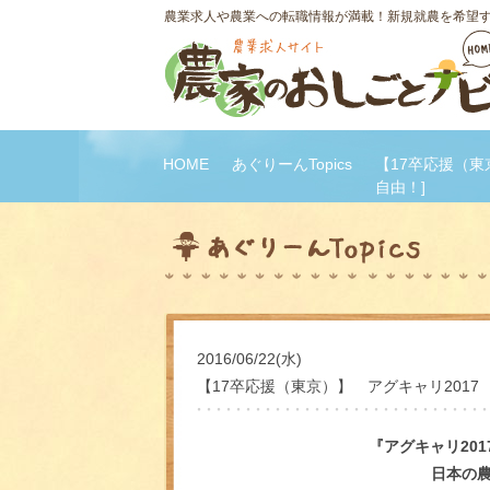
農業求人や農業への転職情報が満載！新規就農を希望
HOME
あぐりーんTopics
【17卒応援（東
自由！]
2016/06/22(水)
【17卒応援（東京）】 アグキャリ2017
『アグキャリ
20
日本の