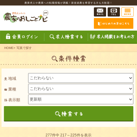
農業求人や農業への転職情報が満載！新規就農を希望する方も大歓迎！
HOME
>
写真で探す
地域
業種
表示順
277件中 217～225件を表示