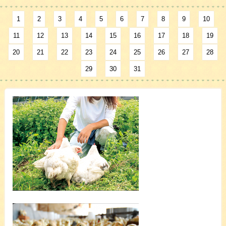
1
2
3
4
5
6
7
8
9
10
11
12
13
14
15
16
17
18
19
20
21
22
23
24
25
26
27
28
29
30
31