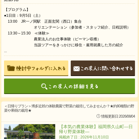
【プログラム】
●1日目：9月5日（土）
13:00 JR一ノ関駅 正面玄関（西口）集合
オリエンテーション（参加者・スタッフ紹介、日程説明）
13:30～15:30 ≪体験≫
農業法人のお仕事体験（ピーマン収穫）
当該ツアーをきっかけに移住・雇用就農した方の紹介
...
＜日帰りプラン＞博多近郊の体験農園で野菜の栽培してみませんか？★約80種類の野
菜や果樹の栽培★
情報更新日 2026/08/04
【本気の農業体験】福岡県久山町―日
帰り野菜体験―
掲載終了日 : 2026年11月10日