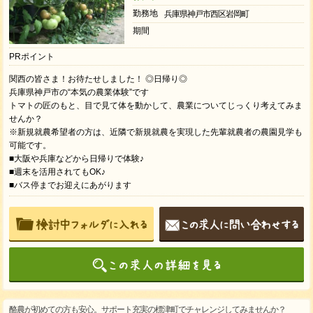
勤務地
兵庫県神戸市西区岩岡町
期間
PRポイント
関西の皆さま！お待たせしました！ ◎日帰り◎
兵庫県神戸市の“本気の農業体験”です
トマトの匠のもと、目で見て体を動かして、農業についてじっくり考えてみま
せんか？
※新規就農希望者の方は、近隣で新規就農を実現した先輩就農者の農園見学も
可能です。
■大阪や兵庫などから日帰りで体験♪
■週末を活用されてもOK♪
■バス停までお迎えにあがります
酪農が初めての方も安心。サポート充実の標津町でチャレンジしてみませんか？