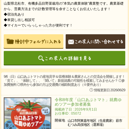
山梨県北杜市、有機多品目野菜栽培の”本気の農業体験”農業塾です。農業基礎
から、営農方法までの計数管理等を余すことなくお伝えいたします！
◆宿泊先あり
◆車貸し出し相談可
◆マイカーでいらっしゃった方が便利です！
9/6（日）山口あぶトマトの産地見学＆収穫体験＆農家さんとの交流会を開催します！
「見て」、「体験して」、「聞いて」新規就農の可能性を模索してみませんか？ ◎参
加費無料 ◎県外から参加の方は交通費の補助制度あり（※要件あり）
情報更新日 2026/06/29
令和8年度「山口あぶトマト」就農ゆ
めツアー参加者募集
掲載終了日 : 2026年9月1日
お仕事ID : 05072
開催地
山口市阿東嘉年地区（生産農家） 萩市
むつみ高俣地区（選果場）