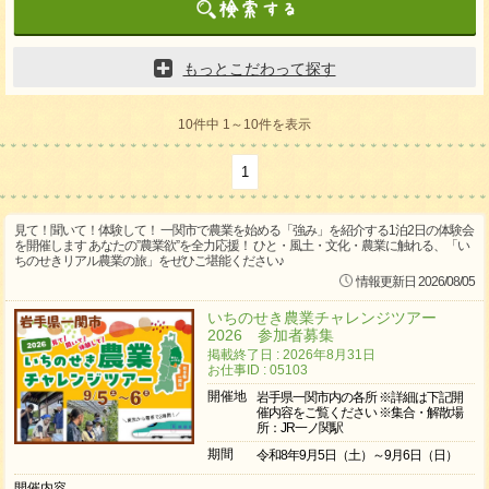
もっとこだわって探す
10件中 1～10件を表示
1
見て！聞いて！体験して！ 一関市で農業を始める「強み」を紹介する1泊2日の体験会
を開催します あなたの”農業欲”を全力応援！ ひと・風土・文化・農業に触れる、「い
ちのせきリアル農業の旅」をぜひご堪能ください♪
情報更新日 2026/08/05
いちのせき農業チャレンジツアー
2026 参加者募集
掲載終了日 : 2026年8月31日
お仕事ID : 05103
開催地
岩手県一関市内の各所 ※詳細は下記開
催内容をご覧ください ※集合・解散場
所：JR一ノ関駅
期間
令和8年9月5日（土）～9月6日（日）
開催内容