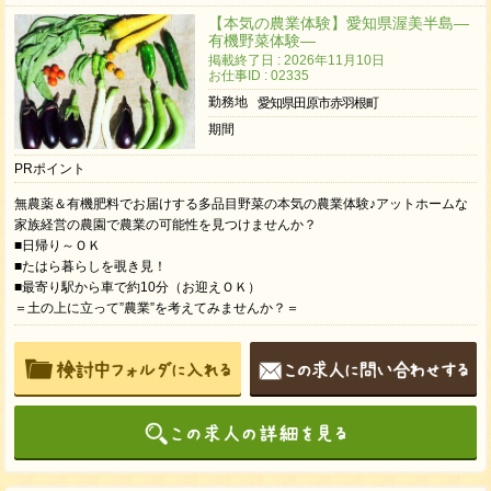
【本気の農業体験】愛知県渥美半島―
有機野菜体験―
掲載終了日 : 2026年11月10日
お仕事ID : 02335
勤務地
愛知県田原市赤羽根町
期間
PRポイント
無農薬＆有機肥料でお届けする多品目野菜の本気の農業体験♪アットホームな
家族経営の農園で農業の可能性を見つけませんか？
■日帰り～ＯＫ
■たはら暮らしを覗き見！
■最寄り駅から車で約10分（お迎えＯＫ）
＝土の上に立って”農業”を考えてみませんか？＝