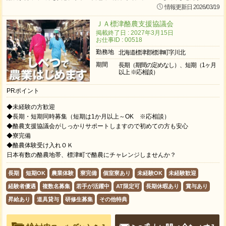
情報更新日 2026/03/19
ＪＡ標津酪農支援協議会
掲載終了日 : 2027年3月15日
お仕事ID : 00518
勤務地
北海道標津郡標津町字川北
期間
長期（期間の定めなし）、短期（1ヶ月
以上 ※応相談）
PRポイント
◆未経験の方歓迎
◆長期・短期同時募集（短期は1か月以上～OK ※応相談）
◆酪農支援協議会がしっかりサポートしますので初めての方も安心
◆寮完備
◆酪農体験受け入れＯＫ
日本有数の酪農地帯、標津町で酪農にチャレンジしませんか？
長期
短期OK
農業体験
寮完備
個室寮あり
未経験OK
未経験歓迎
経験者優遇
複数名募集
若手が活躍中
AT限定可
長期休暇あり
賞与あり
昇給あり
道具貸与
研修生募集
その他特典