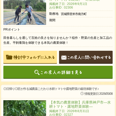
掲載終了日 : 2026年9月1日
お仕事ID : 02306
勤務地
宮城県登米市南方町
期間
PRポイント
田舎暮らしを通して百姓の良さを知りませんか？稲作・野菜の生産と加工品の
生産。平飼養鶏を体験できる本気の農業体験！
◎日帰り◎匠が作る減農薬こだわり水耕トマトや露地野菜の栽培体験です♪
情報更新日 2026/05/08
【本気の農業体験】兵庫県神戸市―水
耕トマト・露地野菜体験―
掲載終了日 : 2026年8月31日
お仕事ID : 02327