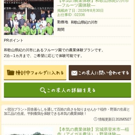
【本気の農業体験】和歌山県紀の川市
―フルーツ園体験―
掲載終了日 : 2026年8月30日
お仕事ID : 02336
勤務地
和歌山県紀の川市
期間
PRポイント
和歌山県紀の川市にあるフルーツ園での農業体験プランです。
2泊～1カ月まで、ご希望に応じて体験可能です。
＜宿泊プラン＞田舎暮らしを通して百姓の良さを知りませんか？稲作・野菜の生産と
加工品の生産。平飼養鶏を体験できる本気の農業体験！
情報更新日 2026/05/27
【本気の農業体験】宮城県登米市―稲
作（アイガモ農法）・野菜体験―