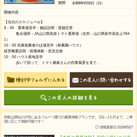
期間
令和8年9月6日（日）
開催内容
【当日のスケジュール】
9：00 選果場見学・施設説明・質疑応答
集合場所：JA山口県高俣トマト選果場（住所：山口県萩市高佐上784-
1）
10：00 先輩就農者のほ場見学（林農園ハウス）
経営概要説明・収穫体験・意見交換
10：50 ハウス産地見学
歩いて回って、トマト農家さんの作業風景を見て...
和歌山県紀の川市にあるフルーツ園での農業体験プランです。 2泊～1カ月まで、ご希
望に応じて体験可能です！
情報更新日 2026/05/27