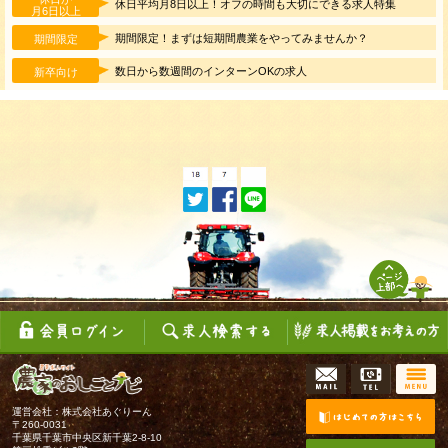
休日平均月8日以上！オフの時間も大切にできる求人特集
月6日以上
期間限定！まずは短期間農業をやってみませんか？
期間限定
数日から数週間のインターンOKの求人
新卒向け
運営会社：株式会社あぐりーん
〒260-0031
千葉県千葉市中央区新千葉2-8-10