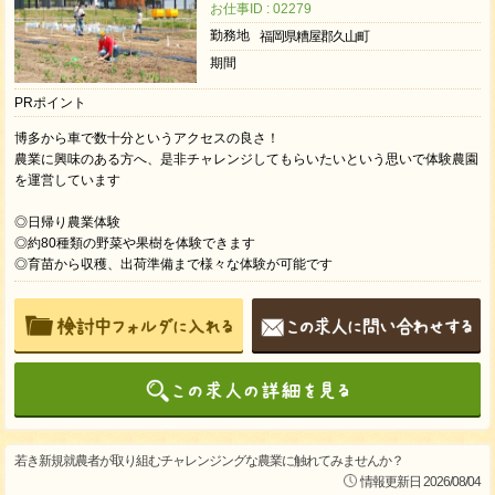
お仕事ID : 02279
勤務地
福岡県糟屋郡久山町
期間
PRポイント
博多から車で数十分というアクセスの良さ！
農業に興味のある方へ、是非チャレンジしてもらいたいという思いで体験農園
を運営しています
◎日帰り農業体験
◎約80種類の野菜や果樹を体験できます
◎育苗から収穫、出荷準備まで様々な体験が可能です
若き新規就農者が取り組むチャレンジングな農業に触れてみませんか？
情報更新日 2026/08/04