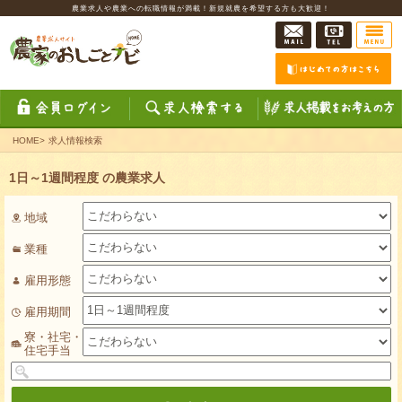
農業求人や農業への転職情報が満載！新規就農を希望する方も大歓迎！
HOME
>
求人情報検索
1日～1週間程度 の農業求人
地域
業種
雇用形態
雇用期間
寮・社宅・
住宅手当