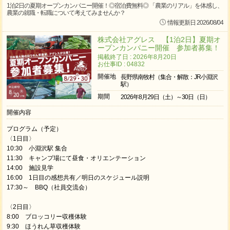
1泊2日の夏期オープンカンパニー開催！◎宿泊費無料◎ 「農業のリアル」を体感し、
農業の就職・転職について考えてみませんか？
情報更新日 2026/08/04
株式会社アグレス 【1泊2日】夏期オ
ープンカンパニー開催 参加者募集！
掲載終了日 : 2026年8月20日
お仕事ID : 04832
開催地
長野県南牧村（集合・解散：JR小淵沢
駅）
期間
2026年8月29日（土）～30日（日）
開催内容
プログラム（予定）
〈1日目〉
10:30 小淵沢駅 集合
11:30 キャンプ場にて昼食・オリエンテーション
14:00 施設見学
16:00 1日目の感想共有／明日のスケジュール説明
17:30～ BBQ（社員交流会）
〈2日目〉
8:00 ブロッコリー収穫体験
9:30 ほうれん草収穫体験