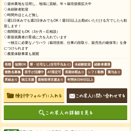
◇遊休農地を活用し、地域に貢献。年々栽培規模拡大中
◇未経験者歓迎
◇時間外ほとんど無し
◇週1日休みでも週2日休みでもOK！週3日以上お勤めいただける方でしたら歓
迎します！
◇期間限定もOK（3か月～応相談）
◇新規就農者の育成に力を入れています
⇒独立に必要なノウハウ（栽培技術、仕事の段取り、販売先の確保等）を身
につけられます
◇農業体験事業も展開
長期
短期OK
寮・社宅なし(住宅手当あり)
未経験歓迎
経験者優遇
複数名募集
若手が活躍中
AT限定可
長期休暇あり
シフト勤務
賞与あり
昇給あり
独立支援
資格取得支援あり
年間休日80日以上