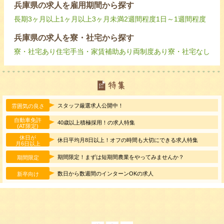
兵庫県の求人を雇用期間から探す
長期
3ヶ月以上
1ヶ月以上3ヶ月未満
2週間程度
1日～1週間程度
兵庫県の求人を寮・社宅から探す
寮・社宅あり
住宅手当・家賃補助あり
両制度あり
寮・社宅なし
スタッフ厳選求人公開中！
雰囲気の良さ
自動車免許
40歳以上積極採用！の求人特集
(AT限定)
休日が
休日平均月8日以上！オフの時間も大切にできる求人特集
月6日以上
期間限定！まずは短期間農業をやってみませんか？
期間限定
数日から数週間のインターンOKの求人
新卒向け