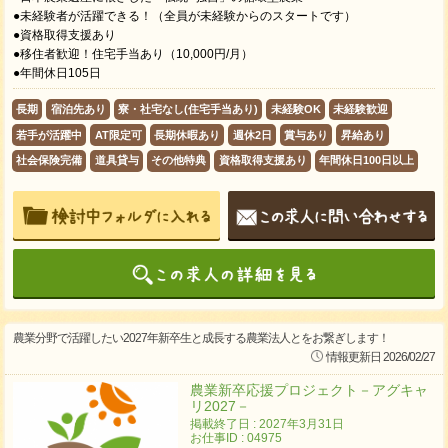
●未経験者が活躍できる！（全員が未経験からのスタートです）
●資格取得支援あり
●移住者歓迎！住宅手当あり（10,000円/月）
●年間休日105日
長期
宿泊先あり
寮・社宅なし(住宅手当あり)
未経験OK
未経験歓迎
若手が活躍中
AT限定可
長期休暇あり
週休2日
賞与あり
昇給あり
社会保険完備
道具貸与
その他特典
資格取得支援あり
年間休日100日以上
農業分野で活躍したい2027年新卒生と成長する農業法人とをお繋ぎします！
情報更新日 2026/02/27
農業新卒応援プロジェクト－アグキャ
リ2027－
掲載終了日 : 2027年3月31日
お仕事ID : 04975