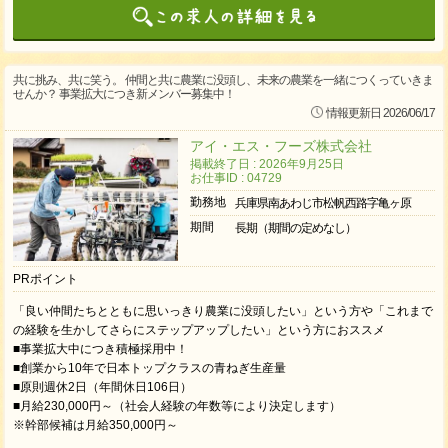
共に挑み、共に笑う。 仲間と共に農業に没頭し、未来の農業を一緒につくっていきま
せんか？ 事業拡大につき新メンバー募集中！
情報更新日 2026/06/17
アイ・エス・フーズ株式会社
掲載終了日 : 2026年9月25日
お仕事ID : 04729
勤務地
兵庫県南あわじ市松帆西路字亀ヶ原
期間
長期（期間の定めなし）
PRポイント
「良い仲間たちとともに思いっきり農業に没頭したい」という方や「これまで
の経験を生かしてさらにステップアップしたい」という方におススメ
■事業拡大中につき積極採用中！
■創業から10年で日本トップクラスの青ねぎ生産量
■原則週休2日（年間休日106日）
■月給230,000円～（社会人経験の年数等により決定します）
※幹部候補は月給350,000円～