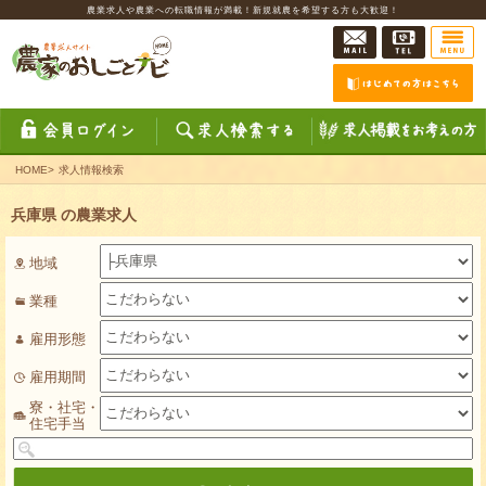
農業求人や農業への転職情報が満載！新規就農を希望する方も大歓迎！
HOME
>
求人情報検索
兵庫県 の農業求人
地域
業種
雇用形態
雇用期間
寮・社宅・
住宅手当