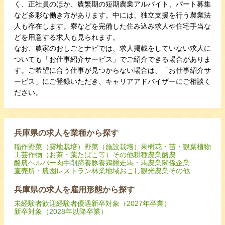
く、正社員のほか、農繁期の短期農業アルバイト、パート募集
など多彩な働き方があります。中には、独立支援を行う農業法
人も存在します。寮などを完備した住み込み求人や住宅手当な
どを用意する求人も見られます。
なお、農家のおしごとナビでは、求人掲載をしていない求人に
ついても「お仕事紹介サービス」でご紹介できる場合がありま
す。ご希望に合う仕事が見つからない場合は、「お仕事紹介サ
ービス」にご登録いただき、キャリアアドバイザーにご相談く
ださい。
兵庫県の求人を業種から探す
稲作
野菜（露地栽培）
野菜（施設栽培）
果樹
花・苗・観葉植物
工芸作物（お茶・葉たばこ等）
その他耕種農業
酪農
酪農ヘルパー
肉牛
削蹄
養豚
養鶏
競走馬・馬
農業関係企業
直売所・農園レストラン
林業
地域おこし
観光農業
その他
兵庫県の求人を雇用形態から探す
未経験者歓迎
経験者優遇
新卒対象（2027年卒業）
新卒対象（2028年以降卒業）