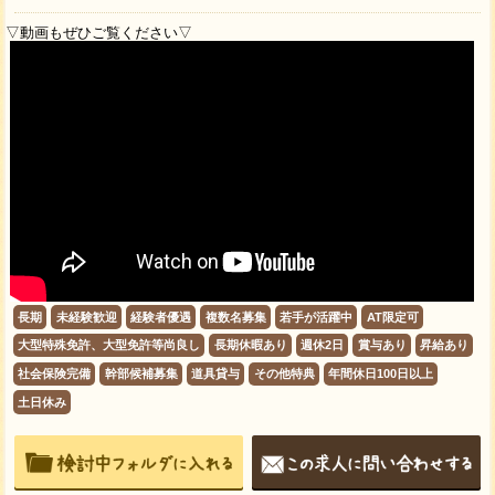
▽動画もぜひご覧ください▽
長期
未経験歓迎
経験者優遇
複数名募集
若手が活躍中
AT限定可
大型特殊免許、大型免許等尚良し
長期休暇あり
週休2日
賞与あり
昇給あり
社会保険完備
幹部候補募集
道具貸与
その他特典
年間休日100日以上
土日休み