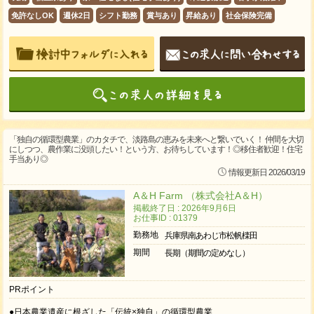
免許なしOK
週休2日
シフト勤務
賞与あり
昇給あり
社会保険完備
「独自の循環型農業」のカタチで、淡路島の恵みを未来へと繋いでいく！ 仲間を大切
にしつつ、農作業に没頭したい！という方、お待ちしています！◎移住者歓迎！住宅
手当あり◎
情報更新日 2026/03/19
A＆H Farm （株式会社A＆H）
掲載終了日 : 2026年9月6日
お仕事ID : 01379
勤務地
兵庫県南あわじ市松帆檪田
期間
長期（期間の定めなし）
PRポイント
●日本農業遺産に根ざした「伝統×独自」の循環型農業