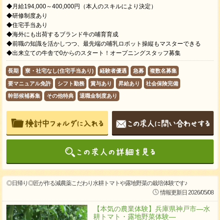
◆月給194,000～400,000円（本人のスキルにより決定）
◆研修制度あり
◆住宅手当あり
◆海外にも出荷するブランド牛の哺育育成
◆前職の知識を活かしつつ、最先端の哺乳ロボット操縦もマスターできる
◆出来立ての牛舎で0からのスタート！オープニングスタッフ募集
長期
寮・社宅なし(住宅手当あり)
経験者優遇
急募
複数名募集
要マニュアル免許
シフト勤務
賞与あり
昇給あり
社会保険完備
幹部候補募集
その他特典
退職金制度あり
◎日帰り◎匠が作る減農薬こだわり水耕トマトや露地野菜の栽培体験です♪
情報更新日 2026/05/08
【本気の農業体験】兵庫県神戸市―水
耕トマト・露地野菜体験―