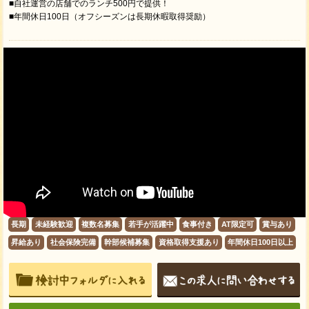
■自社運営の店舗でのランチ500円で提供！
■年間休日100日（オフシーズンは長期休暇取得奨励）
長期
未経験歓迎
複数名募集
若手が活躍中
食事付き
AT限定可
賞与あり
昇給あり
社会保険完備
幹部候補募集
資格取得支援あり
年間休日100日以上