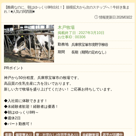
【酪農なのに、朝はゆっくり8時出社！】規模拡大から次のステップへ！牛好き集ま
れ！■人気の関西圏■
情報更新日 2026/03/22
木戸牧場
掲載終了日 : 2027年3月10日
お仕事ID : 00306
勤務地
兵庫県宝塚市境野字柳谷
期間
長期（期間の定めなし）
PRポイント
神戸から50分程度、兵庫県宝塚市の牧場です。
高品質の生乳生産に力を注いでおります。
新しい力で牧場を盛り上げてください！ ご応募お待ちしています。
◆入社前に体験できます！
◆未経験者歓迎！経験者は優遇！
◆朝はゆっくり8時～
◆週休2日
◆パート勤務可！
長期
個室寮あり
寮・社宅なし(住宅手当あり)
未経験歓迎
若手が活躍中