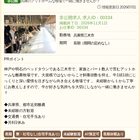
非公開
兵庫のアットホームな牧場で一緒に働きませんか？
情報更新日 2026/07/31
非公開求人 求人ID：00334
掲載終了日 : 2026年11月1日
お仕事ID : 00334
勤務地
兵庫県三木市
期間
長期（期間の定めなし）
PRポイント
神戸や明石のベッドタウンである三木市で、家族とパート数人で営むアットホ
ームな酪農牧場です。大規模ではないからこそ飼養頭数を抑え、牛1頭1頭にじ
っくりと深い愛情を注ぎながら向き合える牧場です 。 未経験から１から丁寧
にお教えしますので、牛が好きな気持ちを大切にしながら一緒に働きませんか
？
◆兵庫県、都市近郊酪農
◆未経験の方歓迎
◆交通費・住宅手当あり
◆月8日休み
長期
寮・社宅なし(住宅手当あり)
未経験歓迎
AT限定可
長期休暇あり