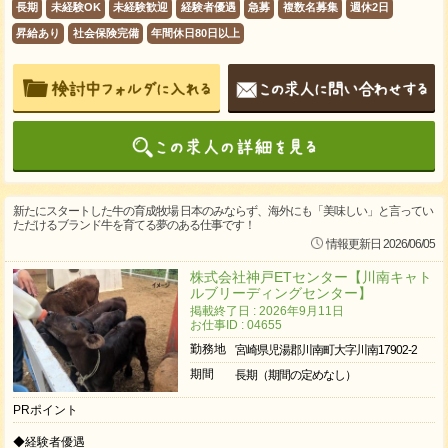
長期
未経験OK
未経験歓迎
経験者優遇
急募
複数名募集
週休2日
昇給あり
社会保険完備
年間休日80日以上
新たにスタートした牛の育成牧場 日本のみならず、海外にも「美味しい」と言ってい
ただけるブランド牛を育てる夢のある仕事です！
情報更新日 2026/06/05
株式会社神戸ETセンター【川南キャト
ルブリーディングセンター】
掲載終了日 : 2026年9月11日
お仕事ID : 04655
勤務地
宮崎県児湯郡川南町大字川南17902-2
期間
長期（期間の定めなし）
PRポイント
◆経験者優遇