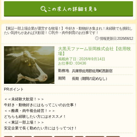
【東証一部上場企業が運営する牧場！】 牛好き・動物好き集まれ！未経験でも挑戦し
たい気持ちがあれば大歓迎！ ◎乳牛・肉牛飼育のお仕事です！
情報更新日 2026/06/12
大黒天ファーム笹岡株式会社【佐用牧
場】
掲載終了日 : 2026年9月14日
お仕事ID : 03436
勤務地
兵庫県佐用郡佐用町西新宿
期間
長期（期間の定めなし）
PRポイント
＜＜未経験大歓迎！＞＞
牛好き・動物好きにはもってこいのお仕事！
＜＜酪農・肉牛複合経営！＞＞
どちらも経験したい方にはオススメ！
＜＜東証一部上場！＞＞
安定企業で長く勤めたい方にはうってつけ！