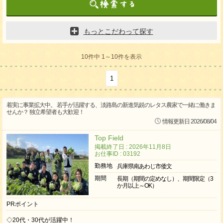
もっとこだわって探す
10件中 1～10件を表示
1
着実に事業拡大中。 若手が活躍する、淡路島の新進気鋭のレタス農家で一緒に働きま
せんか？ 独立希望者も大歓迎！
情報更新日 2026/08/04
Top Field
掲載終了日 : 2026年11月8日
お仕事ID : 03192
勤務地
兵庫県南あわじ市倭文
期間
長期（期間の定めなし）、期間限定（3
か月以上～OK）
PRポイント
◇20代・30代が活躍中！