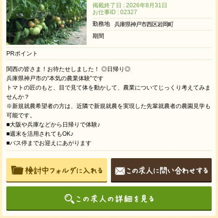
掲載終了日 : 2026年8月31日
お仕事ID : 02327
勤務地
兵庫県神戸市西区岩岡町
期間
PRポイント
関西の皆さま！お待たせしました！ ◎日帰り◎
兵庫県神戸市の“本気の農業体験”です
トマトの匠のもと、目で見て体を動かして、農業についてじっくり考えてみま
せんか？
※新規就農希望者の方は、近隣で新規就農を実現した先輩就農者の農園見学も
可能です。
■大阪や兵庫などから日帰りで体験♪
■週末を活用されてもOK♪
■バス停までお迎えにあがります