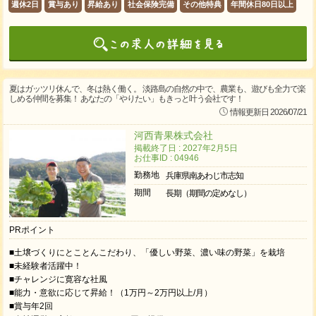
週休2日
賞与あり
昇給あり
社会保険完備
その他特典
年間休日80日以上
夏はガッツリ休んで、冬は熱く働く。 淡路島の自然の中で、農業も、遊びも全力で楽
しめる仲間を募集！ あなたの「やりたい」もきっと叶う会社です！
情報更新日 2026/07/21
河西青果株式会社
掲載終了日 : 2027年2月5日
お仕事ID : 04946
勤務地
兵庫県南あわじ市志知
期間
長期（期間の定めなし）
PRポイント
■土壌づくりにとことんこだわり、「優しい野菜、濃い味の野菜」を栽培
■未経験者活躍中！
■チャレンジに寛容な社風
■能力・意欲に応じて昇給！（1万円～2万円以上/月）
■賞与年2回