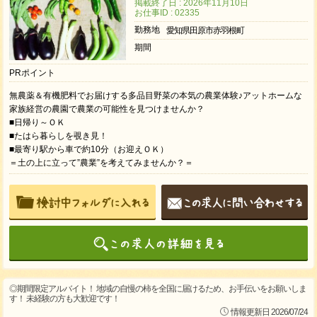
掲載終了日 : 2026年11月10日
お仕事ID : 02335
勤務地
愛知県田原市赤羽根町
期間
PRポイント
無農薬＆有機肥料でお届けする多品目野菜の本気の農業体験♪アットホームな
家族経営の農園で農業の可能性を見つけませんか？
■日帰り～ＯＫ
■たはら暮らしを覗き見！
■最寄り駅から車で約10分（お迎えＯＫ）
＝土の上に立って”農業”を考えてみませんか？＝
◎期間限定アルバイト！ 地域の自慢の柿を全国に届けるため、お手伝いをお願いしま
す！ 未経験の方も大歓迎です！
情報更新日 2026/07/24