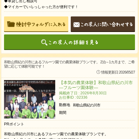
◆車貸し出し相談可
◆マイカーでいらっしゃった方が便利です！
和歌山県紀の川市にあるフルーツ園での農業体験プランです。 2泊～1カ月まで、ご希
望に応じて体験可能です！
情報更新日 2026/05/27
【本気の農業体験】和歌山県紀の川市
―フルーツ園体験―
掲載終了日 : 2026年8月30日
お仕事ID : 02336
勤務地
和歌山県紀の川市
期間
PRポイント
和歌山県紀の川市にあるフルーツ園での農業体験プランです。