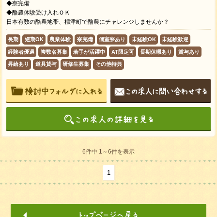
◆寮完備
◆酪農体験受け入れＯＫ
日本有数の酪農地帯、標津町で酪農にチャレンジしませんか？
長期
短期OK
農業体験
寮完備
個室寮あり
未経験OK
未経験歓迎
経験者優遇
複数名募集
若手が活躍中
AT限定可
長期休暇あり
賞与あり
昇給あり
道具貸与
研修生募集
その他特典
6件中 1～6件を表示
1