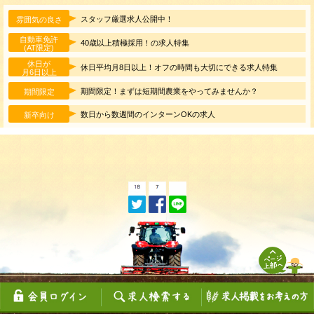
スタッフ厳選求人公開中！
雰囲気の良さ
自動車免許
40歳以上積極採用！の求人特集
(AT限定)
休日が
休日平均月8日以上！オフの時間も大切にできる求人特集
月6日以上
期間限定！まずは短期間農業をやってみませんか？
期間限定
数日から数週間のインターンOKの求人
新卒向け