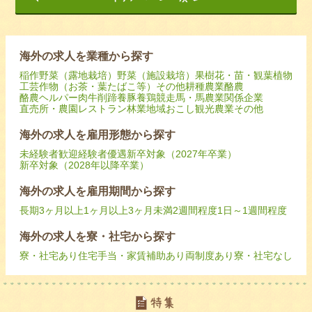
海外の求人を業種から探す
稲作
野菜（露地栽培）
野菜（施設栽培）
果樹
花・苗・観葉植物
工芸作物（お茶・葉たばこ等）
その他耕種農業
酪農
酪農ヘルパー
肉牛
削蹄
養豚
養鶏
競走馬・馬
農業関係企業
直売所・農園レストラン
林業
地域おこし
観光農業
その他
海外の求人を雇用形態から探す
未経験者歓迎
経験者優遇
新卒対象（2027年卒業）
新卒対象（2028年以降卒業）
海外の求人を雇用期間から探す
長期
3ヶ月以上
1ヶ月以上3ヶ月未満
2週間程度
1日～1週間程度
海外の求人を寮・社宅から探す
寮・社宅あり
住宅手当・家賃補助あり
両制度あり
寮・社宅なし