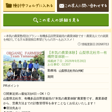
＜本気の農業塾/宿泊プラン＞有機多品目野菜栽培の農業体験です！農業法人での就業
を検討してる方＆新規独立希望どちらの方へもおススメ！
情報更新日 2026/07/13
【本気の農業体験】山梨県北杜市―有
機野菜体験―
掲載終了日 : 2026年9月28日
お仕事ID : 02307
勤務地
山梨県北杜市白州町
期間
PRポイント
◎関東近郊♪♪最短3泊4日～OK！◎
山梨県北杜市、有機多品目野菜栽培の”本気の農業体験”農業塾です。農業基礎
から、営農方法までの計数管理等を余すことなくお伝えいたします！
◆宿泊先あり