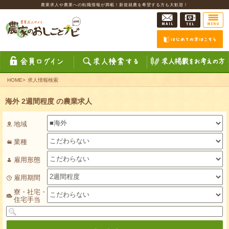
農業求人や農業への転職情報が満載！新規就農を希望する方も大歓迎！
HOME
>
求人情報検索
海外 2週間程度 の農業求人
地域
業種
雇用形態
雇用期間
寮・社宅・
住宅手当