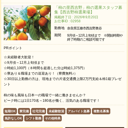
「柿の里西吉野」柿の選果スタッフ募
集【西吉野柿選果場】
掲載終了日 : 2026年9月20日
お仕事ID : 02958
勤務地
奈良県五條市西吉野奥谷
期間
9月頃～12月上旬頃まで ※開始時期や
終了時期のご相談可能です
PRポイント
☆未経験者大歓迎！
☆9月頃～12月上旬頃まで
☆時給1,100円（８時間を超過した分は時給1,375円）
☆寮あり＆職場までの送迎あり！（寮費無料♪）
☆30日以上勤務の方は、現地までの片道交通費上限2万円支給＆柿1箱プレゼ
ント
柿の味も風味も日本一の職場で一緒に働きませんか？
ピーク時には1日170名～180名が働く、活気のある職場です！
短期OK
寮完備
社宅完備
未経験歓迎
アルバイト急募
複数名募集
免許なしOK
シフト勤務
その他特典