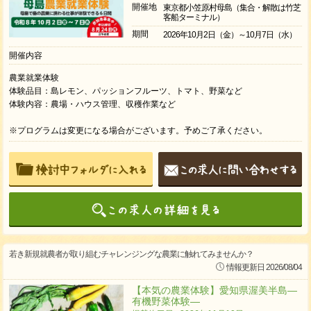
開催地
東京都小笠原村母島（集合・解散は竹芝
客船ターミナル）
期間
2026年10月2日（金）～10月7日（水）
開催内容
農業就業体験
体験品目：島レモン、パッションフルーツ、トマト、野菜など
体験内容：農場・ハウス管理、収穫作業など
※プログラムは変更になる場合がございます。予めご了承ください。
若き新規就農者が取り組むチャレンジングな農業に触れてみませんか？
情報更新日 2026/08/04
【本気の農業体験】愛知県渥美半島―
有機野菜体験―