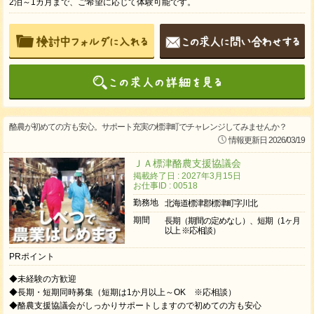
2泊～1カ月まで、ご希望に応じて体験可能です。
酪農が初めての方も安心。サポート充実の標津町でチャレンジしてみませんか？
情報更新日 2026/03/19
ＪＡ標津酪農支援協議会
掲載終了日 : 2027年3月15日
お仕事ID : 00518
勤務地
北海道標津郡標津町字川北
期間
長期（期間の定めなし）、短期（1ヶ月
以上 ※応相談）
PRポイント
◆未経験の方歓迎
◆長期・短期同時募集（短期は1か月以上～OK ※応相談）
◆酪農支援協議会がしっかりサポートしますので初めての方も安心