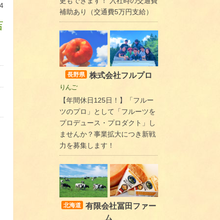
更もできます！ 入社時の交通費
4
補助あり（交通費5万円支給）
吉
株式会社フルプロ
長野県
りんご
【年間休日125日！】「フルー
ツのプロ」として「フルーツを
プロデュース・プロダクト」し
ませんか？事業拡大につき新戦
力を募集します！
有限会社冨田ファー
北海道
ム