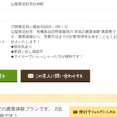
山梨県北杜市白州町
◎関東近郊♪♪最短3泊4日～OK！◎
山梨県北杜市、有機多品目野菜栽培の”本気の農業体験”農業塾で
す。農業基礎から、営農方法までの計数管理等を余すことなくお
伝えいたします！
ント
◆宿泊先あり
◆車貸し出し相談可
◆マイカーでいらっしゃった方が便利です！
の農業体験プランです。 2泊
能です！