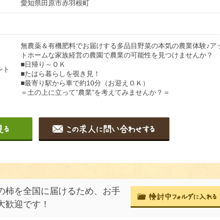
愛知県田原市赤羽根町
無農薬＆有機肥料でお届けする多品目野菜の本気の農業体験♪ア
トホームな家族経営の農園で農業の可能性を見つけませんか？
■日帰り～ＯＫ
ント
■たはら暮らしを覗き見！
■最寄り駅から車で約10分（お迎えＯＫ）
＝土の上に立って”農業”を考えてみませんか？＝
の柿を全国に届けるため、お手
大歓迎です！