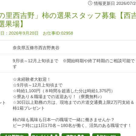
情報更新日 2026/07/2
の里西吉野」柿の選果スタッフ募集【西
選果場】
：2026年9月20日 お仕事ID:02958
奈良県五條市西吉野奥谷
9月頃～12月上旬頃まで ※開始時期や終了時期のご相談可能で
す
☆未経験者大歓迎！
☆9月頃～12月上旬頃まで
☆時給1,100円（８時間を超過した分は時給1,375円）
☆寮あり＆職場までの送迎あり！（寮費無料♪）
☆30日以上勤務の方は、現地までの片道交通費上限2万円支給＆
ント
柿1箱プレゼント
柿の味も風味も日本一の職場で一緒に働きませんか？
ピーク時には1日170名～180名が働く、活気のある職場です！