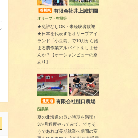
有限会社井上誠耕園
香川県
オリーブ・柑橘等
★免許なしOK・未経験者歓迎
ッ
★日本を代表するオリーブアイ
ランド「小豆島」で10月から始
まる農作業アルバイトをしませ
んか？【オーシャンビューの寮
あり】
有限会社樋口農場
北海道
酪農業
夏の北海道の良い時期を満喫♪
3か月程度やってみて、できそ
うであれば長期就業へ期間の変