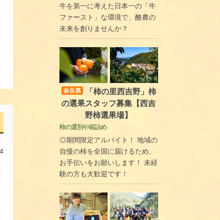
牛を第一に考えた日本一の「牛
ファースト」な環境で、酪農の
未来を創りませんか？
「柿の里西吉野」柿
奈良県
の選果スタッフ募集【西吉
野柿選果場】
柿の選別や箱詰め
◎期間限定アルバイト！ 地域の
自慢の柿を全国に届けるため、
4
お手伝いをお願いします！ 未経
菜
験の方も大歓迎です！