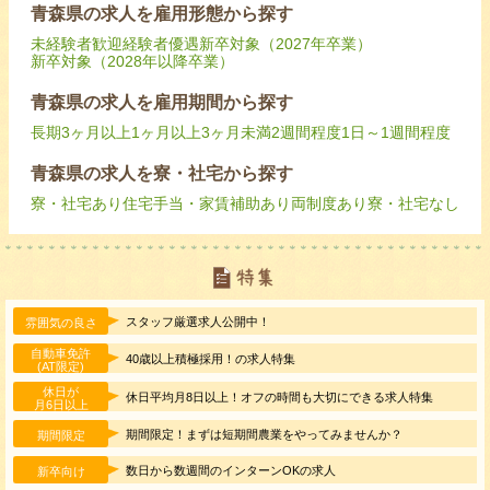
青森県の求人を雇用形態から探す
未経験者歓迎
経験者優遇
新卒対象（2027年卒業）
新卒対象（2028年以降卒業）
青森県の求人を雇用期間から探す
長期
3ヶ月以上
1ヶ月以上3ヶ月未満
2週間程度
1日～1週間程度
青森県の求人を寮・社宅から探す
寮・社宅あり
住宅手当・家賃補助あり
両制度あり
寮・社宅なし
スタッフ厳選求人公開中！
雰囲気の良さ
自動車免許
40歳以上積極採用！の求人特集
(AT限定)
休日が
休日平均月8日以上！オフの時間も大切にできる求人特集
月6日以上
期間限定！まずは短期間農業をやってみませんか？
期間限定
数日から数週間のインターンOKの求人
新卒向け