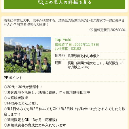
着実に事業拡大中。 若手が活躍する、淡路島の新進気鋭のレタス農家で一緒に働きま
せんか？ 独立希望者も大歓迎！
情報更新日 2026/08/04
Top Field
掲載終了日 : 2026年11月8日
お仕事ID : 03192
勤務地
兵庫県南あわじ市倭文
期間
長期（期間の定めなし）、期間限定（3
か月以上～OK）
PRポイント
◇20代・30代が活躍中！
◇遊休農地を活用し、地域に貢献。年々栽培規模拡大中
◇未経験者歓迎
◇時間外ほとんど無し
◇週1日休みでも週2日休みでもOK！週3日以上お勤めいただける方でしたら歓
迎します！
◇期間限定もOK（3か月～応相談）
◇新規就農者の育成に力を入れています