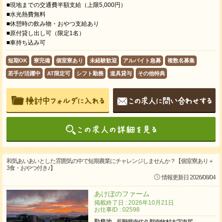
■現地までの交通費半額支給（上限5,000円）
■水光熱費無料
■休憩時の飲み物・おやつ支給あり
■原付貸し出し可（限定1名）
■車持ち込み可
短期OK
寮完備
個室寮あり
未経験歓迎
アルバイト急募
複数名募集
若手が活躍中
AT限定可
シフト勤務
道具貸与
その他特典
和気あいあいとした雰囲気の中で短期農業にチャレンジしませんか？【個室寮あり＋
3食・おやつ付き♪】
情報更新日 2026/08/04
あけぼのファーム
掲載終了日 : 2026年10月21日
お仕事ID : 02598
勤務地