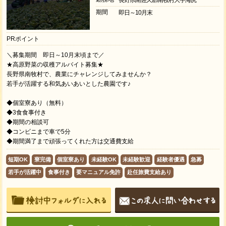
長野県南佐久郡南牧村大字海尻
期間
即日～10月末
PRポイント
＼募集期間 即日～10月末頃まで／
★高原野菜の収穫アルバイト募集★
長野県南牧村で、農業にチャレンジしてみませんか？
若手が活躍する和気あいあいとした農園です♪
◆個室寮あり（無料）
◆3食食事付き
◆期間の相談可
◆コンビニまで車で5分
◆期間満了まで頑張ってくれた方は交通費支給
短期OK
寮完備
個室寮あり
未経験OK
未経験歓迎
経験者優遇
急募
若手が活躍中
食事付き
要マニュアル免許
赴任旅費支給あり