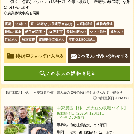
⇒独立に必要なノウハウ（栽培技術、仕事の段取り、販売先の確保等）を身
につけられます
◇農業体験事業も展開
長期
短期OK
寮・社宅なし(住宅手当あり)
未経験歓迎
経験者優遇
複数名募集
若手が活躍中
AT限定可
長期休暇あり
シフト勤務
賞与あり
昇給あり
独立支援
資格取得支援あり
年間休日80日以上
【短期限定】おいし～夏野菜や柿・黒大豆の収穫のお仕事しませんか？＝寮あり＝
情報更新日 2026/08/03
中家農園【柿・黒大豆の収穫バイト】
掲載終了日 : 2026年12月21日
お仕事ID : 04873
勤務地
和歌山県紀の川市下鞆渕
期間
短期（9月20日頃～12月上旬）