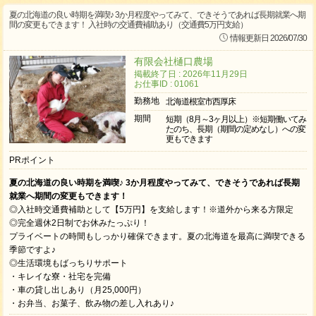
夏の北海道の良い時期を満喫♪ 3か月程度やってみて、できそうであれば長期就業へ期
間の変更もできます！ 入社時の交通費補助あり（交通費5万円支給）
情報更新日 2026/07/30
有限会社樋口農場
掲載終了日 : 2026年11月29日
お仕事ID : 01061
勤務地
北海道根室市西厚床
期間
短期（8月～3ヶ月以上）※短期働いてみ
たのち、長期（期間の定めなし）への変
更もできます
PRポイント
夏の北海道の良い時期を満喫♪ 3か月程度やってみて、できそうであれば長期
就業へ期間の変更もできます！
◎入社時交通費補助として【5万円】を支給します！※道外から来る方限定
◎完全週休2日制でお休みたっぷり！
プライベートの時間もしっかり確保できます。夏の北海道を最高に満喫できる
季節ですよ♪
◎生活環境もばっちりサポート
・キレイな寮・社宅を完備
・車の貸し出しあり（月25,000円）
・お弁当、お菓子、飲み物の差し入れあり♪