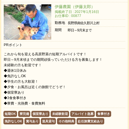
伊藤農園（伊藤太郎）
掲載終了日 : 2027年1月16日
お仕事ID : 00877
勤務地
長野県南佐久郡川上村
期間
即日～9月末まで
PRポイント
これから旬を迎える高原野菜の短期アルバイトです！
即日～9月末頃までの期間頑張っていただける方を募集します！
未経験の方も歓迎です！
◆週休1日休み
◆免許なしOK
◆学生の方も大歓迎！
◆夕食・お風呂は近くの旅館でどうぞ！
◆個室寮あり
◆3食食事付き
◆寮費・光熱費・食費無料
短期OK
寮完備
個室寮あり
未経験歓迎
アルバイト急募
食事付き
免許なしOK
賞与あり
道具貸与
その他特典
赴任旅費支給あり