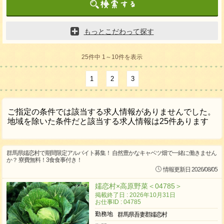
もっとこだわって探す
25件中 1～10件を表示
1
2
3
ご指定の条件では該当する求人情報がありませんでした。
地域を除いた条件だと該当する求人情報は25件あります
群馬県嬬恋村で期間限定アルバイト募集！ 自然豊かなキャベツ畑で一緒に働きません
か？ 寮費無料！3食食事付き！
情報更新日 2026/08/05
嬬恋村×高原野菜＜04785＞
掲載終了日 : 2026年10月31日
お仕事ID : 04785
勤務地
群馬県吾妻郡嬬恋村