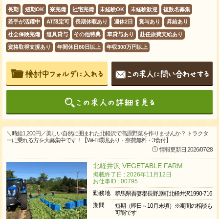
長期
短期OK
寮完備
社宅完備
未経験OK
未経験歓迎
複数名募集
若手が活躍中
AT限定可
長期休暇あり
週休2日
賞与あり
昇給あり
社会保険完備
道具貸与
その他特典
車貸与あり
赴任旅費支給あり
資格取得支援あり
年間休日80日以上
年収300万円以上
＼時給1,200円／美しい自然に囲まれた北軽沢で高原野菜を作りませんか？ トラクタ
ーに乗れる方を大募集中です！【Wi-Fi環境あり・寮費無料・3食付】
情報更新日 2026/07/28
北軽井沢 VEGETABLE FARM
掲載終了日 : 2026年11月12日
お仕事ID : 00795
勤務地
群馬県吾妻郡長野原町北軽井沢1990-716
期間
短期（即日～10月末頃）※期間の相談も
可能です