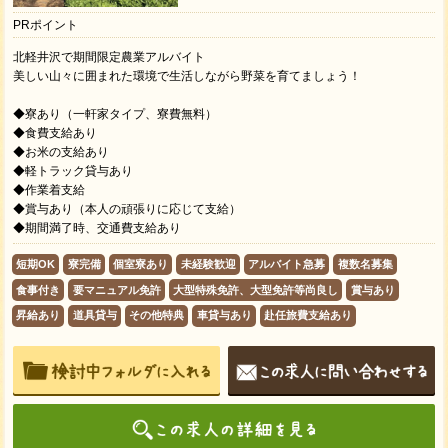
PRポイント
北軽井沢で期間限定農業アルバイト
美しい山々に囲まれた環境で生活しながら野菜を育てましょう！
◆寮あり（一軒家タイプ、寮費無料）
◆食費支給あり
◆お米の支給あり
◆軽トラック貸与あり
◆作業着支給
◆賞与あり（本人の頑張りに応じて支給）
◆期間満了時、交通費支給あり
短期OK
寮完備
個室寮あり
未経験歓迎
アルバイト急募
複数名募集
食事付き
要マニュアル免許
大型特殊免許、大型免許等尚良し
賞与あり
昇給あり
道具貸与
その他特典
車貸与あり
赴任旅費支給あり