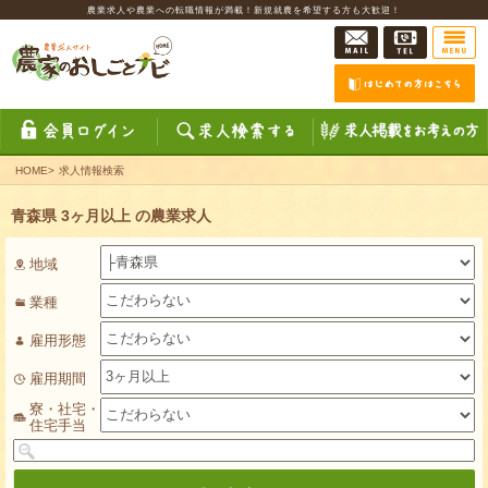
農業求人や農業への転職情報が満載！新規就農を希望する方も大歓迎！
HOME
>
求人情報検索
青森県 3ヶ月以上 の農業求人
地域
業種
雇用形態
雇用期間
寮・社宅・
住宅手当