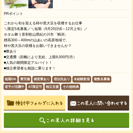
PRポイント
これから旬を迎える柿や黒大豆を収穫するお仕事
＼限定5名募集／＼短期（9月20日頃～12月上旬）／
ホタル舞う里和歌山県紀の川市「鞆渕」
標高300～400mの山あいの高原地域で、
柿や黒大豆の収穫をお願いできませんか？
■寮あり
■交通費（距離により支給、上限8,000円/月）
■人気の期間限定アルバイト！
■独立希望者も相談に乗ります！
短期OK
寮完備
個室寮あり
宿泊先あり
未経験歓迎
複数名募集
若手が活躍中
AT限定可
独立支援
その他特典