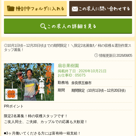
◎10月1日頃～12月20日頃までの期間限定！ ＼限定2名募集!!／ 柿の収穫＆選別作業ス
タッフ募集！
情報更新日 2026/08/05
扇谷果樹園
掲載終了日 : 2026年10月21日
お仕事ID : 05075
勤務地
奈良県五條市
期間
期間限定（10月1日頃～12月20日頃）
PRポイント
限定2名募集！柿の収穫スタッフです！
ご友人同士、ご夫婦、カップルでの応募も大歓迎！
■3ヶ月働いてくださる方には富有柿一箱支給！