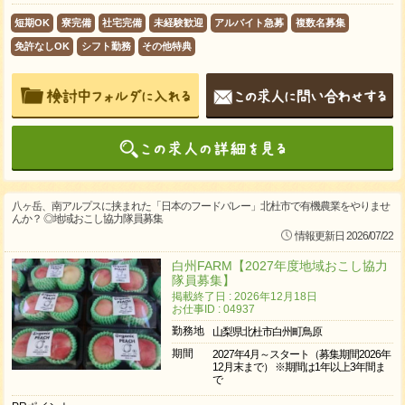
短期OK
寮完備
社宅完備
未経験歓迎
アルバイト急募
複数名募集
免許なしOK
シフト勤務
その他特典
八ヶ岳、南アルプスに挟まれた「日本のフードバレー」北杜市で有機農業をやりませ
んか？ ◎地域おこし協力隊員募集
情報更新日 2026/07/22
白州FARM【2027年度地域おこし協力
隊員募集】
掲載終了日 : 2026年12月18日
お仕事ID : 04937
勤務地
山梨県北杜市白州町鳥原
期間
2027年4月～スタート（募集期間2026年
12月末まで） ※期間は1年以上3年間ま
で