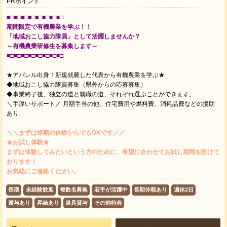
PRポイント
■□■□■□■□■□■□■□■□
期間限定で有機農業を学ぶ！！
「地域おこし協力隊員」として活躍しませんか？
～有機農業研修生を募集します～
■□■□■□■□■□■□■□■□
★アパレル出身！新規就農した代表から有機農業を学ぶ★
◆地域おこし協力隊員募集（県外からの応募募集）
◆事業終了後、独立の道と就職の道、それぞれ選ぶことができます。
＼手厚いサポート／ 月額手当の他、住宅費用や燃料費、消耗品費などの援助
あり
＼＼まずは短期の体験からでもOKです／／
★お試し体験★
まずは体験してみたいという方のために、希望に合わせてお試し期間を設けて
おります！
お気軽にご連絡ください。
長期
未経験歓迎
複数名募集
若手が活躍中
長期休暇あり
週休2日
賞与あり
昇給あり
道具貸与
その他特典