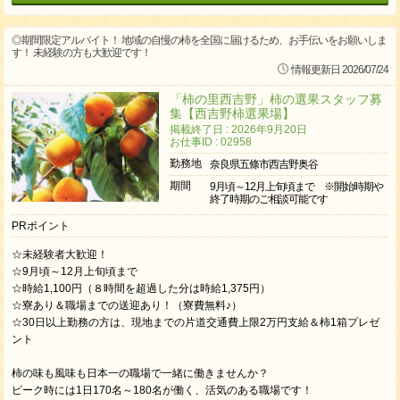
◎期間限定アルバイト！ 地域の自慢の柿を全国に届けるため、お手伝いをお願いしま
す！ 未経験の方も大歓迎です！
情報更新日 2026/07/24
「柿の里西吉野」柿の選果スタッフ募
集【西吉野柿選果場】
掲載終了日 : 2026年9月20日
お仕事ID : 02958
勤務地
奈良県五條市西吉野奥谷
期間
9月頃～12月上旬頃まで ※開始時期や
終了時期のご相談可能です
PRポイント
☆未経験者大歓迎！
☆9月頃～12月上旬頃まで
☆時給1,100円（８時間を超過した分は時給1,375円）
☆寮あり＆職場までの送迎あり！（寮費無料♪）
☆30日以上勤務の方は、現地までの片道交通費上限2万円支給＆柿1箱プレゼ
ント
柿の味も風味も日本一の職場で一緒に働きませんか？
ピーク時には1日170名～180名が働く、活気のある職場です！