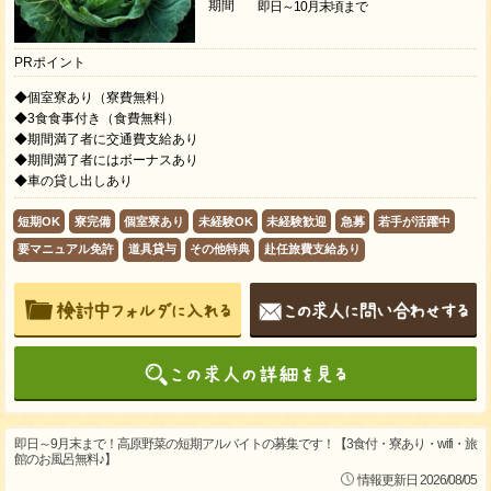
期間
即日～10月末頃まで
PRポイント
◆個室寮あり（寮費無料）
◆3食食事付き（食費無料）
◆期間満了者に交通費支給あり
◆期間満了者にはボーナスあり
◆車の貸し出しあり
短期OK
寮完備
個室寮あり
未経験OK
未経験歓迎
急募
若手が活躍中
要マニュアル免許
道具貸与
その他特典
赴任旅費支給あり
即日～9月末まで！高原野菜の短期アルバイトの募集です！【3食付・寮あり・wifi・旅
館のお風呂無料♪】
情報更新日 2026/08/05