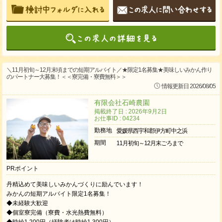
＼11月初旬～12月末頃までの短期アルバイト／★限定1名募集★美味しいみかん作り
のパートナー大募集！＜＜寮完備・寮費無料＞＞
情報更新日 2026/08/05
有限会社石崎農園
掲載終了日 : 2026年9月2日
お仕事ID : 04234
勤務地
愛媛県西宇和郡伊方町中之浜
期間
11月初旬～12月末ごろまで
PRポイント
丹精込めて美味しいみかんづくりに励んでいます！
みかんの短期アルバイト限定1名募集！
◆未経験大歓迎
◆個室寮完備（寮費・水光熱費無料）