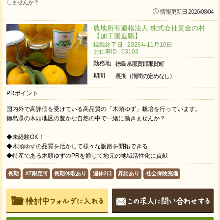
しませんか？
情報更新日 2026/08/04
農地所有適格法人 株式会社黄金の村
【加工製造職】
掲載終了日 : 2026年11月10日
お仕事ID : 03103
勤務地
徳島県那賀郡那賀町
期間
長期（期間の定めなし）
PRポイント
国内外で高評価を受けている高品質の「木頭ゆず」栽培を行っています。
徳島県の木頭地区の豊かな自然の中で一緒に働きませんか？
◆未経験OK！
◆木頭ゆずの品質を活かして様々な販路を開拓できる
◆特産である木頭ゆずのPRを通じて地元の地域活性化に貢献
長期
AT限定可
長期休暇あり
週休2日
昇給あり
社会保険完備