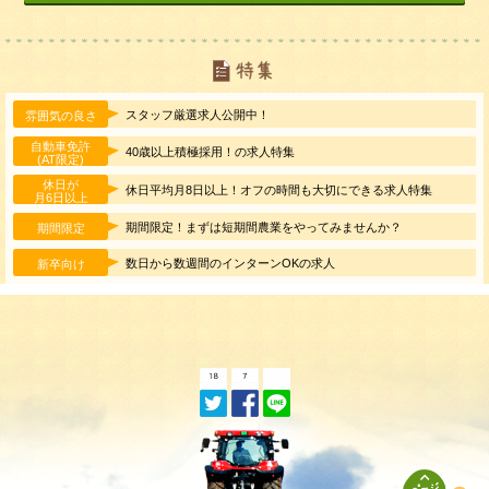
スタッフ厳選求人公開中！
雰囲気の良さ
自動車免許
40歳以上積極採用！の求人特集
(AT限定)
休日が
休日平均月8日以上！オフの時間も大切にできる求人特集
月6日以上
期間限定！まずは短期間農業をやってみませんか？
期間限定
数日から数週間のインターンOKの求人
新卒向け