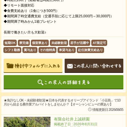
◆時給1,200円（経験者は時給1,300円）
◆リモート面接対応
◆食費支給あり（1食につき500円）
◆期間満了時交通費支給（交通手段に応じて上限25,000円～30,000円）
◆期間満了時みかん1箱プレゼント
長期で働きたい方も大歓迎♪
短期OK
寮完備
個室寮あり
未経験歓迎
若手が活躍中
AT限定可
シフト勤務
賞与あり
その他特典
車貸与あり
赴任旅費支給あり
★免許なしOK・未経験者歓迎★日本を代表するオリーブアイランド「小豆島」で10
月から始まる農作業アルバイトをしませんか？【オーシャンビューの寮あり】
情報更新日 2026/08/05
有限会社井上誠耕園
掲載終了日 : 2026年8月31日