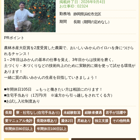
掲載終了日 : 2026年9月4日
お仕事ID : 02324
勤務地
静岡県浜松市北区
期間
長期（期間の定めなし）
PRポイント
農林水産大臣賞を2度受賞した農園で、おいしいみかんのイロハを身につけら
れるチャンス！
1～2年目はみかんの基本の仕事を覚え、3年目からは技術を磨く。
土づくり・木づくりなどの技術向上のために実験的に畑を使って試せる環境が
あります！
一緒に質の高いみかんの生産を目指していきましょう！
■年間休日105日 →もっと働きたい方は相談にのります！
■住宅手当あり（1万円/月 ※遠方から引っ越しをされてくる方）
■お試し入社制度あり
長期
寮・社宅なし(住宅手当あり)
未経験歓迎
経験者優遇
若手が活躍中
要マニュアル免許
長期休暇あり
週休2日
昇給あり
独立支援
その他特典
年間休日80日以上
年間休日100日以上