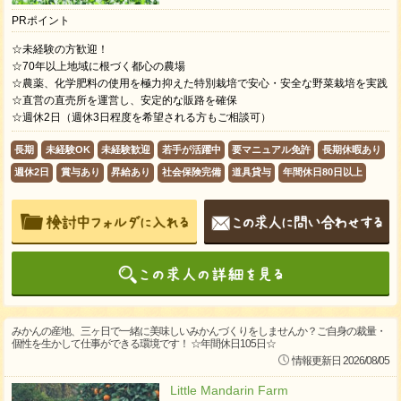
PRポイント
☆未経験の方歓迎！
☆70年以上地域に根づく都心の農場
☆農薬、化学肥料の使用を極力抑えた特別栽培で安心・安全な野菜栽培を実践
☆直営の直売所を運営し、安定的な販路を確保
☆週休2日（週休3日程度を希望される方もご相談可）
長期
未経験OK
未経験歓迎
若手が活躍中
要マニュアル免許
長期休暇あり
週休2日
賞与あり
昇給あり
社会保険完備
道具貸与
年間休日80日以上
みかんの産地、三ヶ日で一緒に美味しいみかんづくりをしませんか？ご自身の裁量・
個性を生かして仕事ができる環境です！ ☆年間休日105日☆
情報更新日 2026/08/05
Little Mandarin Farm