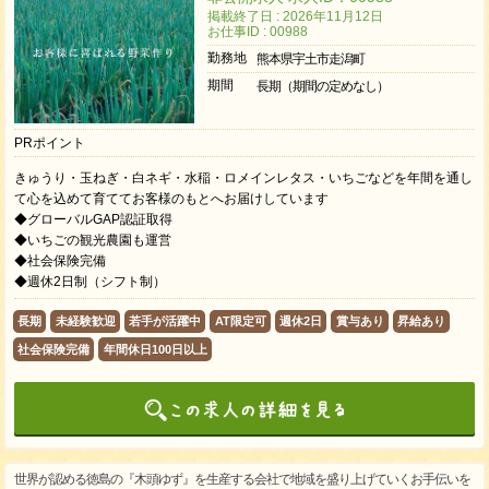
掲載終了日 : 2026年11月12日
お仕事ID : 00988
勤務地
熊本県宇土市走潟町
期間
長期（期間の定めなし）
PRポイント
きゅうり・玉ねぎ・白ネギ・水稲・ロメインレタス・いちごなどを年間を通し
て心を込めて育ててお客様のもとへお届けしています
◆グローバルGAP認証取得
◆いちごの観光農園も運営
◆社会保険完備
◆週休2日制（シフト制）
長期
未経験歓迎
若手が活躍中
AT限定可
週休2日
賞与あり
昇給あり
社会保険完備
年間休日100日以上
世界が認める徳島の『木頭ゆず』を生産する会社で地域を盛り上げていくお手伝いを