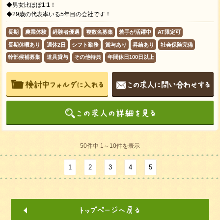
◆男女比ほぼ1:1！
◆29歳の代表率いる5年目の会社です！
長期
農業体験
経験者優遇
複数名募集
若手が活躍中
AT限定可
長期休暇あり
週休2日
シフト勤務
賞与あり
昇給あり
社会保険完備
幹部候補募集
道具貸与
その他特典
年間休日100日以上
50件中 1～10件を表示
1
2
3
4
5