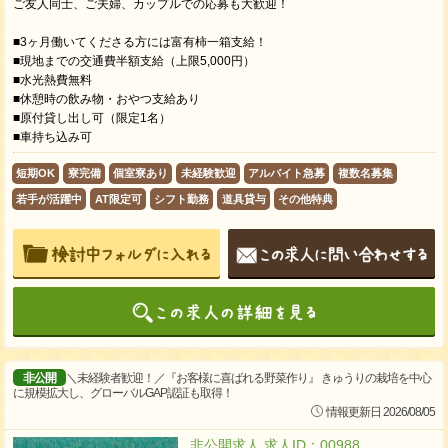
ご友人同士、ご夫婦、カップルでの応募も大歓迎！
■3ヶ月働いてくださる方には富有柿一箱支給！
■現地までの交通費半額支給（上限5,000円）
■水光熱費無料
■休憩時の飲み物・おやつ支給あり
■原付貸し出し可（限定1名）
■車持ち込み可
短期OK
寮完備
個室寮あり
未経験歓迎
アルバイト急募
複数名募集
若手が活躍中
AT限定可
シフト勤務
道具貸与
その他特典
非公開
＼未経験者歓迎！／『お客様に喜ばれる野菜作り』 きゅうりの栽培を中心
に規模拡大し、グローバルGAP認証も取得！
情報更新日 2026/08/05
非公開求人 求人ID：00988