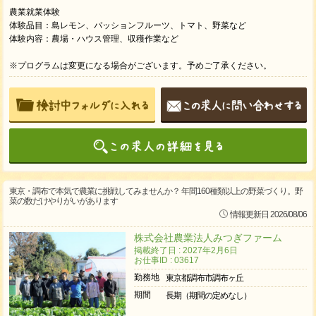
農業就業体験
体験品目：島レモン、パッションフルーツ、トマト、野菜など
体験内容：農場・ハウス管理、収穫作業など
※プログラムは変更になる場合がございます。予めご了承ください。
東京・調布で本気で農業に挑戦してみませんか？ 年間160種類以上の野菜づくり。野
菜の数だけやりがいがあります
情報更新日 2026/08/06
株式会社農業法人みつぎファーム
掲載終了日 : 2027年2月6日
お仕事ID : 03617
勤務地
東京都調布市調布ヶ丘
期間
長期（期間の定めなし）