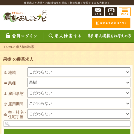
農業求人や農業への転職情報が満載！新規就農を希望する方も大歓迎！
HOME
>
求人情報検索
果樹 の農業求人
地域
業種
雇用形態
雇用期間
寮・社宅・
住宅手当