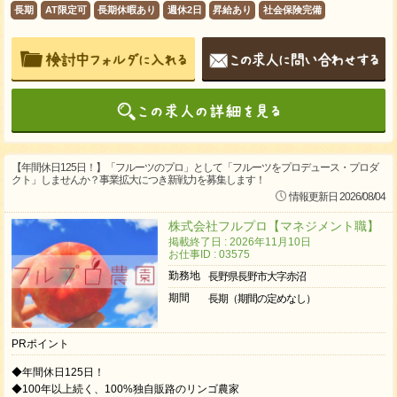
長期
AT限定可
長期休暇あり
週休2日
昇給あり
社会保険完備
【年間休日125日！】「フルーツのプロ」として「フルーツをプロデュース・プロダ
クト」しませんか？事業拡大につき新戦力を募集します！
情報更新日 2026/08/04
株式会社フルプロ【マネジメント職】
掲載終了日 : 2026年11月10日
お仕事ID : 03575
勤務地
長野県長野市大字赤沼
期間
長期（期間の定めなし）
PRポイント
◆年間休日125日！
◆100年以上続く、100%独自販路のリンゴ農家