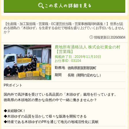
【生産職・加工製造職・営業職・EC運営担当職・営業事務職同時募集！】 世界が認
める徳島の『木頭ゆず』を生産する会社で地域を盛り上げていくお手伝いをしません
か？
情報更新日 2026/08/04
農地所有適格法人 株式会社黄金の村
【営業職】
掲載終了日 : 2026年11月10日
お仕事ID : 03104
勤務地
徳島県那賀郡那賀町
期間
長期（期間の定めなし）
PRポイント
国内外で高評価を受けている高品質の「木頭ゆず」栽培を行っています。
徳島県の木頭地区の豊かな自然の中で一緒に働きませんか？
◆未経験OK！
◆木頭ゆずの品質を活かして様々な販路を開拓できる
◆特産である木頭ゆずのPRを通じて地元の地域活性化に貢献