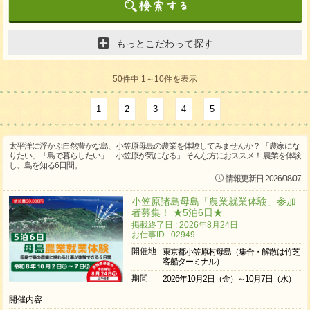
もっとこだわって探す
50件中 1～10件を表示
1
2
3
4
5
太平洋に浮かぶ自然豊かな島、小笠原母島の農業を体験してみませんか？ 「農家にな
りたい」「島で暮らしたい」「小笠原が気になる」 そんな方におススメ！ 農業を体験
し、島を知る6日間。
情報更新日 2026/08/07
小笠原諸島母島「農業就業体験」参加
者募集！ ★5泊6日★
掲載終了日 : 2026年8月24日
お仕事ID : 02949
開催地
東京都小笠原村母島（集合・解散は竹芝
客船ターミナル）
期間
2026年10月2日（金）～10月7日（水）
開催内容