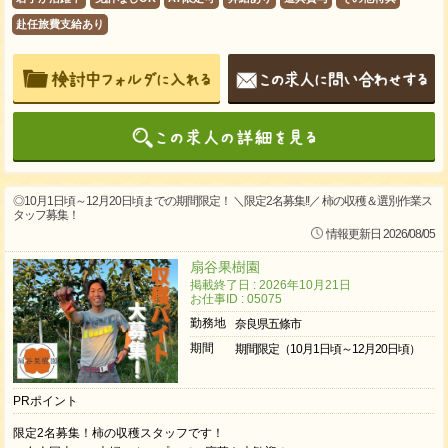
赴任旅費支給あり
◎10月1日頃～12月20日頃までの期間限定！ ＼限定2名募集!!／ 柿の収穫＆選別作業ス
タッフ募集！
情報更新日 2026/08/05
扇谷果樹園
掲載終了日 : 2026年10月21日
お仕事ID : 05075
勤務地
奈良県五條市
期間
期間限定（10月1日頃～12月20日頃）
PRポイント
限定2名募集！柿の収穫スタッフです！