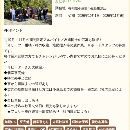
お仕事ID : 01247
勤務地
香川県小豆郡小豆島町池田
期間
短期（2026年10月1日～2026年11月末）
PRポイント
＼10月～11月の期間限定アルバイト／友達同士の応募も歓迎！
『オリーブ・柑橘・柿の収穫、堆肥撒き等の農作業』サポートスタッフの募集
です。
農作業未経験の方でもチャレンジしやすい内容ですのでお気軽にご応募くださ
い！
＝リピーターさん大歓迎♪＝
◆個室寮完備
◆時間外手当支給
◆寮から農園までの送迎あり
◆契約の期間勤務頂けた方には小豆島までの旅費を一部支給（社内規定によ
る）
◆自転車貸し出しあり
◆車の持込み歓迎＼休日に観光も楽しめます♪／
★フェリー車両運賃一部支給あり（社内規定による）
短期OK
寮完備
個室寮あり
未経験歓迎
経験者優遇
複数名募集
若手が活躍中
免許なしOK
AT限定可
昇給あり
道具貸与
その他特典