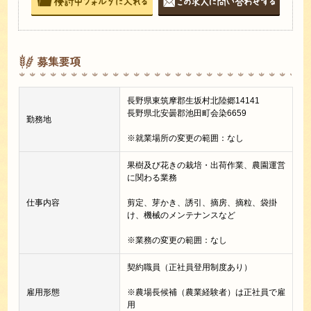
募集要項
長野県東筑摩郡生坂村北陸郷14141
長野県北安曇郡池田町会染6659
勤務地
※就業場所の変更の範囲：なし
果樹及び花きの栽培・出荷作業、農園運営
に関わる業務
仕事内容
剪定、芽かき、誘引、摘房、摘粒、袋掛
け、機械のメンテナンスなど
※業務の変更の範囲：なし
契約職員（正社員登用制度あり）
雇用形態
※農場長候補（農業経験者）は正社員で雇
用