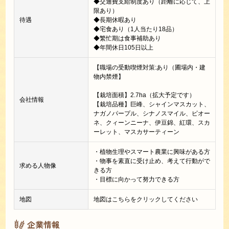
◆交通費支給制度あり（距離に応じて、上
限あり）
待遇
◆長期休暇あり
◆宅食あり（1人当たり18品）
◆繁忙期は食事補助あり
◆年間休日105日以上
【職場の受動喫煙対策:あり（圃場内・建
物内禁煙】
【栽培面積】2.7ha（拡大予定です）
会社情報
【栽培品種】巨峰、シャインマスカット、
ナガノパープル、シナノスマイル、ピオー
ネ、クィーンニーナ、伊豆錦、紅環、スカ
ーレット、マスカサーティーン
・植物生理やスマート農業に興味がある方
・物事を素直に受け止め、考えて行動がで
求める人物像
きる方
・目標に向かって努力できる方
地図
地図はこちらをクリックしてください
企業情報