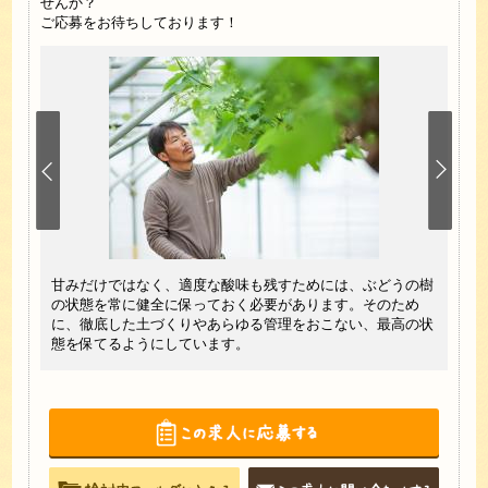
せんか？
ご応募をお待ちしております！
も大歓
甘みだけではなく、適度な酸味も残すためには、ぶどうの樹
肥料
ます。
の状態を常に健全に保っておく必要があります。そのため
みが
すので
に、徹底した土づくりやあらゆる管理をおこない、最高の状
肥料
態を保てるようにしています。
とを