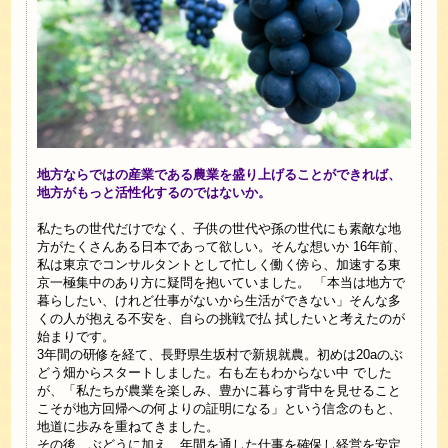
地方ならではの産業である農業を盛り上げることができれば、
地方がもっと活性化するのではないか。
私たちの世代だけでなく、⼦供の世代や孫の世代にも素敵な地
⽅がたくさんある⽇本であって欲しい。そんな想いか 16年前、
私は東京でコンサルタントとして忙しく働く傍ら、加速する東
京⼀極集中のあり⽅に疑問を抱いていました。 「本当は地⽅で
暮らしたい、けれど仕事がないから⽣活ができない」そんな多
くの⼈が抱える不安を、⾃らの挑戦で払 拭したいと考えたのが
始まりです。
3年間の研修を経て、⻑野県⽣坂村で新規就農。初めは20aのぶ
どう畑からスタートしました。右も左もわからない中 でした
が、「私たちが農業を楽しみ、豊かに暮らす背中を⾒せること
こそが地⽅回帰への何よりの証明になる」という信念のもと、
地道に歩みを重ねてきました。
その後、ぶどうに加え、年間を通した仕事を確保し経営を安定