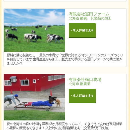
有限会社冨田ファーム
北海道 酪農、乳製品の加工
原料に勝る技術なし 最良の牛乳で〝世界に誇れる”オンリーワンのチーズづくり
を目指しています 生乳生産から加工、販売まで手掛ける冨田ファームで共に働き
ませんか？
有限会社樋口農場
北海道 酪農業
夏の北海道の良い時期を満喫♪ 3か月程度やってみて、できそうであれば長期就業
へ期間の変更もできます！ 入社時の交通費補助あり（交通費5万円支給）