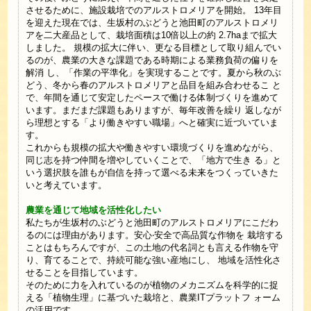
させるために、施設栽培でのアルストロメリアを開始。 13年⽬
を迎えた現在では、⽣坂村のぶどうと池⽥町のアルストロメリ
アを⼆⼤産品として、栽培⾯積は10倍以上の約 2.7haまで拡⼤
しました。 規模の拡⼤に伴い、更なる⽬標として取り組んでい
るのが、農業の⼤きな課題である時期による業務負荷の偏りを
解消 し、「作業の平準化」を実現することです。夏から秋のぶ
どう、冬から春のアルストロメリアと品⽬を組み合わせるこ と
で、年間を通じて安定したペースで働ける体制づくりを進めて
います。まだまだ課題もありますが、毎年改善を繰り 返しなが
ら理想とする「より働きやすい職場」へと確実に近づいていま
す。
これからも規模の拡⼤や働きやすい環境づくりを進めながら、
同じ志を持つ仲間を増やしていくことで、「地⽅で⽣き る」と
いう選択肢を誰もが⾃信を持って選べる未来をつくっていきた
いと考えています。
農業を通じて地域を活性化したい
私たちが⽣坂村のぶどうと池⽥町のアルストロメリアにこだわ
るのには理由があります。安⼼‧安全で⾼品質な作物を 栽培する
ことはもちろんですが、この⼟地の代名詞とも⾔える作物を守
り、育てることで、持続可能な強い産地にし、 地域を活性化さ
せることを⽬指しています。
そのために⼒を⼊れているのが植物のメカニズムを科学的に捉
える「植物⽣理」に基づいた栽培と、農業ITプラットフ ォーム
の活⽤です。