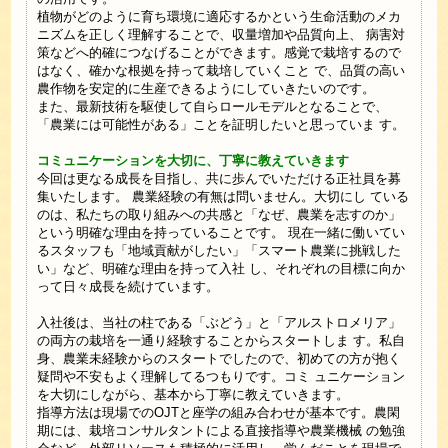
植物がどのように育ち環境に適応するかという⽣命活動のメカ
ニズムを正しく理解することで、収量増加や品質向上、 病害対
策などへ的確につなげることができます。感覚で栽培するので
はなく、確かな根拠を持って栽培していくこと で、品質の⾼い
農作物を安定的に⽣産できるようにしていきたいのです。
また、最新技術を駆使して⾃らロールモデルとなることで、
「農業には可能性がある」ことを証明したいと思っていま す。
コミュニケーションを⼤切に、丁寧に教えていきます
今回は更なる成⻑を⽬指し、共に歩んでいただける正社員を募
集いたします。 農業経験の有無は問いません。⼤切にし ている
のは、私たちの取り組みへの共感と「なぜ、農業を志すのか」
という明確な理由を持っていることです。 現在⼀緒に働いてい
るスタッフも「地域貢献がしたい」「スマート農業に挑戦した
い」など、明確な理由を持って⼊社 し、それぞれの⽬標に向か
って⽇々成⻑を続けています。
⼊社後は、当社の柱である「ぶどう」と「アルストロメリア」
の両⽅の栽培を⼀通り経験することからスタートしま す。私⾃
⾝、農業未経験からのスタートでしたので、初めての⽅が抱く
疑問や不安もよく理解してるつもりです。コミ ュニケーション
を⼤切にしながら、基本から丁寧に教えていきます。
指導⽅法は現場でのOJTと座学の組み合わせが基本です。農閑
期には、栽培コンサルタントによる直接指導や農業機械 の勉強