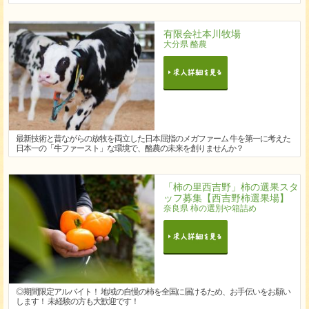
有限会社本川牧場
大分県 酪農
最新技術と昔ながらの放牧を両立した日本屈指のメガファーム 牛を第一に考えた
日本一の「牛ファースト」な環境で、酪農の未来を創りませんか？
「柿の里西吉野」柿の選果スタ
ッフ募集【西吉野柿選果場】
奈良県 柿の選別や箱詰め
◎期間限定アルバイト！ 地域の自慢の柿を全国に届けるため、お手伝いをお願い
します！ 未経験の方も大歓迎です！