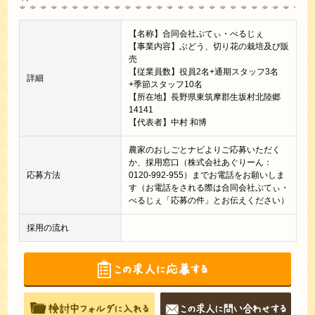
【名称】合同会社ぷてぃ・べるじぇ
【事業内容】ぶどう、切り花の栽培及び販
売
【従業員数】役員2名+通期スタッフ3名
詳細
+季節スタッフ10名
【所在地】長野県東筑摩郡生坂村北陸郷
14141
【代表者】中村 和博
農家のおしごとナビよりご応募いただく
か、採用窓口（株式会社あぐりーん：
応募方法
0120-992-955）までお電話をお願いしま
す（お電話をされる際は合同会社ぷてぃ・
べるじぇ「応募の件」とお伝えください）
採用の流れ