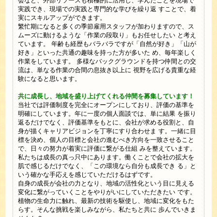
会など、外部リソースも積極的に活⽤し、学んだことを現場で
実践でき、現場での実践と専⾨的な学びを繰り返 すことで、着
実にスキルアップができます。
繁忙期になると多くの季節雇⽤スタッフが加わりますので、ス
ムーズに動けるような「作業の段取り」もお任せしたい と考え
ています。 年齢も経歴もバラバラですが「⾃然が好き」「⼭が
好き」といった共通の趣味を持った⽅が多いた め、毎年楽しく
作業をしています。 多様なバックグラウンドを持つ仲間との交
流は、単なる作業の合間の息抜き以上に 視野を広げる貴重な経
験になると思います。
共に成⻑し、地域を盛り上げてくれる仲間を募集しています！
当社では評価制度を完全にオープンにしており、評価の基準を
明確にしています。年に⼀度の個⼈⾯談では、単に結果 を振り
返るだけでなく、評価基準をもとに、会社が求める役割と、⾃
⾝が描くキャリアビジョンを丁寧にすり合わせま す。⼀緒に⽬
標を決め、個⼈の⽬標と会社の進むべき⽅向を⼀致させること
で、⽇々の努⼒が着実に評価に繋がる仕組 みを整えています。
私たちは成⻑の真っ只中にあります。働くことで会社の拡⼤を
肌で感じるだけでなく、「この環境なら⾃分も成⻑でき る」と
いう確かな⼿応えを感じていただけるはずです。
⾃⾝の成⻑が会社の⼒となり、地域の活性化という⽬に⾒える
変化に繋がっていくことをやりがいにしていただきたい です。
植物の⽣命⼒に触れ、最新の技術を駆使し、地域に変化をもた
らす。そんな挑戦を楽しみながら、私たちと共に 歩んでいきま