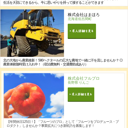
生活を大切にできるから、牛に思いやりを持って接することができます
株式会社はまほろ
北海道佐呂間町
北の大地から農業維新！ 580ヘクタールの広大な農地で一緒に汗を流しませんか？ ◎
農業体験随時受け入れ中！（宿泊費無料・交通費助成あり）
株式会社フルプロ
長野県 りんご
【年間休日125日！】「フルーツのプロ」として「フルーツをプロデュース・プ
ロダクト」しませんか？事業拡大につき新戦力を募集します！