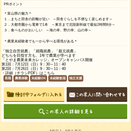
PRポイント
＊富山県の魅力＊
１．まちと田舎の距離が近い ～田舎ぐらしを不便なく楽しめます～
２．大都市圏から電車で1本 ～東京まで北陸新幹線で最短2時間8分～
３．食べものがおいしい ～海の幸、野の幸、山の幸～
＊農業未経験者でも一から学べる環境がある＊
「独立自営就農」「就職就農」「親元就農」
どちらを目指す方も、1年で農業が学べます
「とやま農業未来カレッジ」オープンキャンパス開催
第1回：7月12日（日）9：30～11：40
第2回：7月26日（日）9：30～11：40
・詳細（チラシPDF）は
こちら
長期
農業体験
未経験OK
未経験歓迎
独立支援
6件中 1～6件を表示