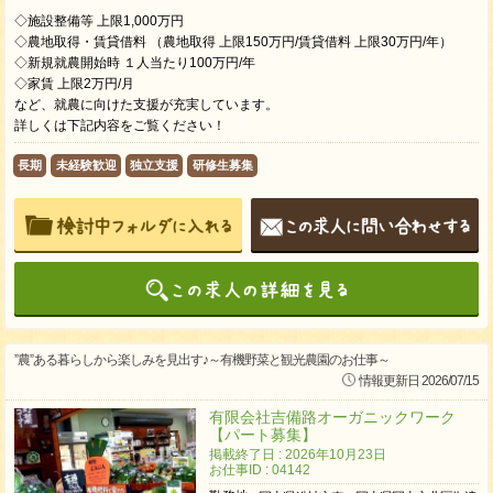
◇施設整備等 上限1,000万円
◇農地取得・賃貸借料 （農地取得 上限150万円/賃貸借料 上限30万円/年）
◇新規就農開始時 １人当たり100万円/年
◇家賃 上限2万円/月
など、就農に向けた支援が充実しています。
詳しくは下記内容をご覧ください！
長期
未経験歓迎
独立支援
研修生募集
”農”ある暮らしから楽しみを見出す♪～有機野菜と観光農園のお仕事～
情報更新日 2026/07/15
有限会社吉備路オーガニックワーク
【パート募集】
掲載終了日 : 2026年10月23日
お仕事ID : 04142