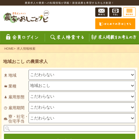
農業求人や農業への転職情報が満載！新規就農を希望する方も大歓迎！
HOME
>
求人情報検索
地域おこし の農業求人
地域
業種
雇用形態
雇用期間
寮・社宅・
住宅手当