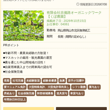
情報更新日 2026/07/08
有限会社吉備路オーガニックワーク
【くぼ農園】
掲載終了日 : 2026年10月15日
お仕事ID : 04061
勤務地
岡山県岡山市北区御津紙工
期間
長期（期間の定めなし）
PRポイント
■年齢不問・農業未経験の方歓迎！
■マスカットの栽培・観光農園の運営
■農を通じた中山間地域の活性！
■自家用車購入までの間車両の貸出可
■社会保険完備
長期
社宅完備
未経験歓迎
経験者優遇
急募
若手が活躍中
要マニュアル免許
大型特殊免許、大型免許等尚良し
シフト勤務
賞与あり
昇給あり
社会保険完備
幹部候補募集
道具貸与
車貸与あり
年間休日80日以上