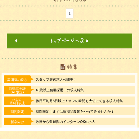
1
スタッフ厳選求人公開中！
雰囲気の良さ
自動車免許
40歳以上積極採用！の求人特集
(AT限定)
休日が
休日平均月8日以上！オフの時間も大切にできる求人特集
月6日以上
期間限定！まずは短期間農業をやってみませんか？
期間限定
数日から数週間のインターンOKの求人
新卒向け