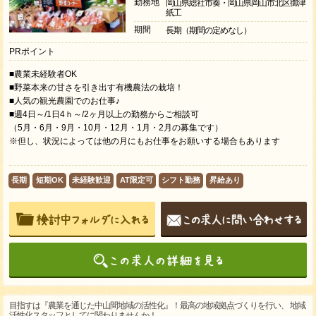
勤務地
岡山県総社市奏・岡山県岡山市北区御津
紙工
期間
長期（期間の定めなし）
PRポイント
■農業未経験者OK
■野菜本来の甘さを引き出す有機農法の栽培！
■人気の観光農園でのお仕事♪
■週4日～/1日4ｈ～/2ヶ月以上の勤務からご相談可
（5月・6月・9月・10月・12月・1月・2月の募集です）
※但し、状況によっては他の月にもお仕事をお願いする場合もあります
長期
短期OK
未経験歓迎
AT限定可
シフト勤務
昇給あり
目指すは『農業を通じた中山間地域の活性化』！最高の地域拠点づくりを行い、 地域
活性化スタッフとしてに関わりませんか！