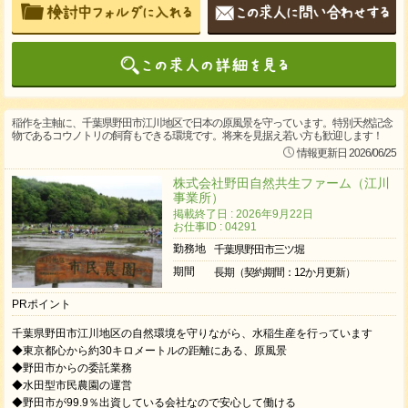
稲作を主軸に、千葉県野田市江川地区で日本の原風景を守っています。特別天然記念
物であるコウノトリの飼育もできる環境です。将来を見据え若い方も歓迎します！
情報更新日 2026/06/25
株式会社野田自然共生ファーム（江川
事業所）
掲載終了日 : 2026年9月22日
お仕事ID : 04291
勤務地
千葉県野田市三ツ堀
期間
長期（契約期間：12か月更新）
PRポイント
千葉県野田市江川地区の自然環境を守りながら、水稲生産を行っています
◆東京都心から約30キロメートルの距離にある、原風景
◆野田市からの委託業務
◆水田型市民農園の運営
◆野田市が99.9％出資している会社なので安心して働ける