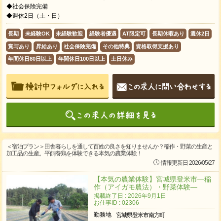
◆社会保険完備
◆週休2日（土・日）
長期
未経験OK
未経験歓迎
経験者優遇
AT限定可
長期休暇あり
週休2日
賞与あり
昇給あり
社会保険完備
その他特典
資格取得支援あり
年間休日80日以上
年間休日100日以上
土日休み
＜宿泊プラン＞田舎暮らしを通して百姓の良さを知りませんか？稲作・野菜の生産と
加工品の生産。平飼養鶏を体験できる本気の農業体験！
情報更新日 2026/05/27
【本気の農業体験】宮城県登米市―稲
作（アイガモ農法）・野菜体験―
掲載終了日 : 2026年9月1日
お仕事ID : 02306
勤務地
宮城県登米市南方町