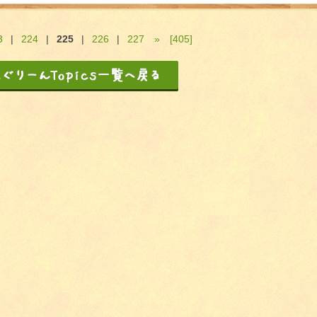
3
|
224
|
225
|
226
|
227
»
[405]