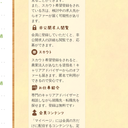
見ることができます。
・
また、スカウト希望登録をされ
ている方は、検討中の求人先か
らオファーが届く可能性があり
ます。
会員に登録していただくと、非
過
公開求人の詳細も閲覧でき、応
募ができます。
スカウト希望登録をされると、
農業法人があなたを逆指名！キ
ャリアアドバイザーからのオフ
ァーも届きます。匿名で利用が
できるので安心です。
過
専門のキャリアアドバイザーと
相談しながら就職先・転職先を
探せます。登録は無料です♪
「マイページ」には会員の方だ
けに配信するコンテンツも。定