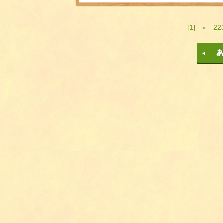
[1]
«
22