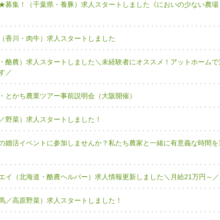
★募集！（千葉県・養豚）求人スタートしました《においの少ない農場
（香川・肉牛）求人スタートしました
・酪農）求人スタートしました＼未経験者にオススメ！アットホームで
す／
・とかち農業ツアー事前説明会（大阪開催）
／野菜）求人スタートしました！
の婚活イベントに参加しませんか？私たち農家と一緒に有意義な時間を
エイ（北海道・酪農ヘルパー）求人情報更新しました＼月給21万円～／
馬／高原野菜）求人スタートしました！