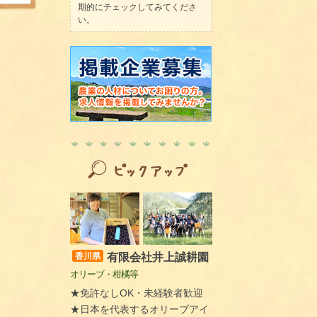
期的にチェックしてみてくださ
い。
有限会社井上誠耕園
香川県
オリーブ・柑橘等
★免許なしOK・未経験者歓迎
★日本を代表するオリーブアイ