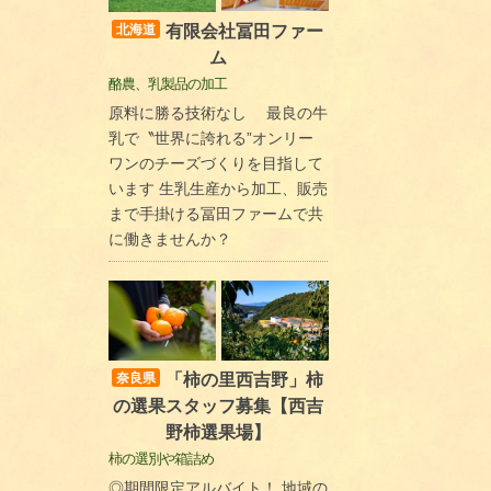
有限会社冨田ファー
北海道
ム
酪農、乳製品の加工
原料に勝る技術なし 最良の牛
乳で〝世界に誇れる”オンリー
ワンのチーズづくりを目指して
います 生乳生産から加工、販売
まで手掛ける冨田ファームで共
に働きませんか？
「柿の里西吉野」柿
奈良県
の選果スタッフ募集【西吉
野柿選果場】
柿の選別や箱詰め
◎期間限定アルバイト！ 地域の