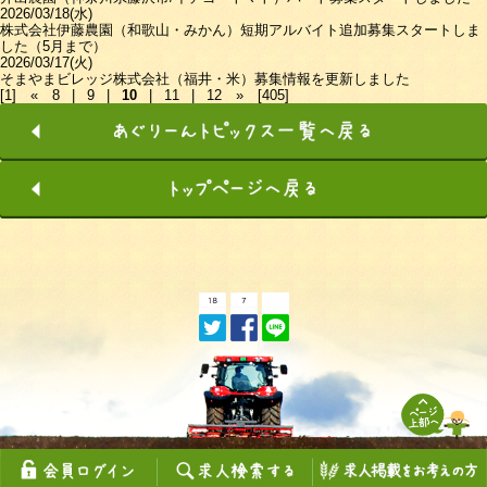
2026/03/18(水)
株式会社伊藤農園（和歌山・みかん）短期アルバイト追加募集スタートしま
した（5月まで）
2026/03/17(火)
そまやまビレッジ株式会社（福井・米）募集情報を更新しました
[1]
«
8
|
9
|
10
|
11
|
12
»
[405]