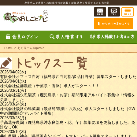
農業求人や農業への転職情報が満載！新規就農を希望する方も大歓迎！
HOME
>
あぐりーんTopics
>
2026/04/02(木)
有限会社オフィス白河（福島県西白河郡/多品目野菜）募集スタートしました
2026/04/01(水)
株式会社佐藤農産（千葉県・養豚）求人がスタート！！
2026/03/31(火)
株式会社福永忍製茶（鹿児島県・お茶）期間限定アルバイト募集中！情報を
更新しました
2026/03/24(火)
株式会社淡路の島菜園（淡路島/農業・六次化）求人スタートしました（GW
中の期間限定アルバイト募集）
2026/03/23(月)
芋高花卉農園（鹿児島県沖永良部島・花、芋）募集要項を更新しました。免
許なしOK
2026/03/19(木)
井出農園（神奈川県藤沢市/イチゴ・トマト）パート募集スタートしました