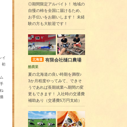
◎期間限定アルバイト！ 地域の
自慢の柿を全国に届けるため、
お手伝いをお願いします！ 未経
験の方も大歓迎です！
レイ
有限会社樋口農場
北海道
。初
酪農業
夏の北海道の良い時期を満喫♪
ム
3か月程度やってみて、できそ
手
うであれば長期就業へ期間の変
ね
更もできます！ 入社時の交通費
価
補助あり（交通費5万円支給）