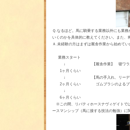
Ｑ.なるほど。馬に騎乗する業務以外にも業
いくのかを具体的に教えてください。また、
Ａ.未経験の方はまずは厩舎作業から始めてい
業務スタート
↓ 【厩舎作業】 寝ワラ上げ、
1ヶ月くらい
↓ 【馬の手入れ、リーディン
2ヶ月くらい ゴムブラシのよるブラッ
↓
6ヶ月くらい
※この間、リバティホースナヴィゲイトでは
ースマンシップ（馬に接する技法の勉強）に