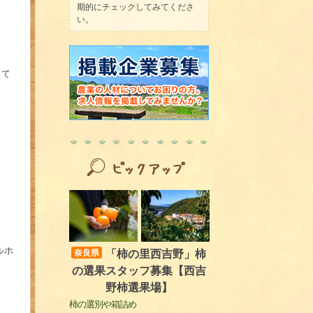
期的にチェックしてみてくださ
い。
って
ルホ
「柿の里西吉野」柿
奈良県
の選果スタッフ募集【西吉
野柿選果場】
柿の選別や箱詰め