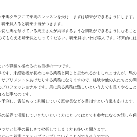
乗馬クラブにて乗馬のレッスンを受け、まずは騎乗ができるようにします。
。騎乗員人ると騎乗手当がつきます。
大切な馬を預けている馬主さんが納得するような調教ができるようになること
認めてもらえる騎乗員となってください。騎乗員はいわば職人です。将来的には
いう職種を極めるのも目標の一つです。
です。未経験者が初めにやる業務と同じと思われるかもしれませんが、馬の
、サプリメントをあげたりする業務になりますので、経験や他の人たちとの調
のプロフェッショナルです。馬に乗る業務は難しいという方でも長くやること
れる仕事なのです。
を予測し、責任もって判断していく厩舎長などを目指すという道もあります。
馬の業界で活躍していきたいという方にとってはとても参考になるお話しを伺
キツサと仕事の厳しさで挫折してしまう方も多いと聞きます。
向かって着実にステップアップしていくことができそうですね。