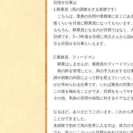
目指す仕事は
1.騎乗員（馬の調教をする業務です）
こちらは、業務の合間や業務後に近くにある
後くらいを目途に騎乗員になってもらいます
もちろん、騎乗員となるのが目標ではなく、
目標です。2～3年後を目標に馬主さんから
立も目指せる仕事といえます。
2.厩務員、フィードマン
騎乗はしませんが、厩務員やフィードマンと
馬の餌を管理したり、馬の手入れをする仕事
調や調教の内容によって餌を変えていったり
がが求められる仕事です。いわば厩舎の作業
この道を極めることができ、目標をもってや
その他、馬体の管理や病気に対するケアなど
なるほど。ありがとうございます。これから
ことができました。
未経験で初めて馬の世界に入る方は、体力の
でも、先々にこういった目標があればそれに