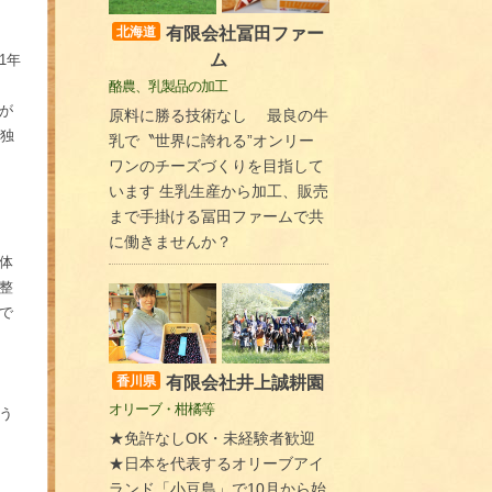
有限会社冨田ファー
北海道
ム
1年
酪農、乳製品の加工
が
原料に勝る技術なし 最良の牛
独
乳で〝世界に誇れる”オンリー
ワンのチーズづくりを目指して
います 生乳生産から加工、販売
まで手掛ける冨田ファームで共
に働きませんか？
体
整
で
有限会社井上誠耕園
香川県
オリーブ・柑橘等
う
★免許なしOK・未経験者歓迎
★日本を代表するオリーブアイ
ランド「小豆島」で10月から始