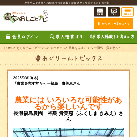
農業求人や農業への転職情報が満載！新規就農を希望する方も大歓迎！
HOME
>
あぐりーんトピックス
>
メッセージ
>
農業を志す方々へ ー福島 貴美恵さん
2025/03/13(木)
「農業を志す方々へ ー福島 貴美恵さん
農業には
いろいろな可能性があ
るから
楽しいんです
長瀞福島農園 福島 貴美恵
（ふくしま きみえ）さ
ん