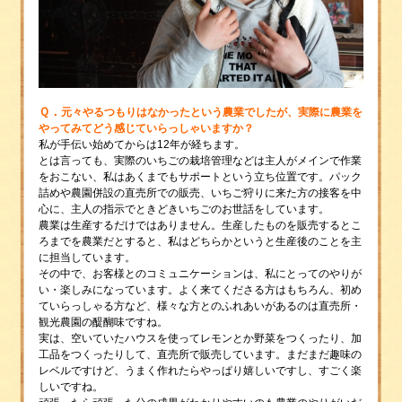
Ｑ．
元々やるつもりはなかったという農業でしたが、実際に農業を
やってみてどう感じていらっしゃいますか？
私が手伝い始めてからは12年が経ちます。
とは言っても、実際のいちごの栽培管理などは主人がメインで作業
をおこない、私はあくまでもサポートという立ち位置です。パック
詰めや農園併設の直売所での販売、いちご狩りに来た方の接客を中
心に、主人の指示でときどきいちごのお世話をしています。
農業は生産するだけではありません。生産したものを販売するとこ
ろまでを農業だとすると、私はどちらかというと生産後のことを主
に担当しています。
その中で、お客様とのコミュニケーションは、私にとってのやりが
い・楽しみになっています。よく来てくださる方はもちろん、初め
ていらっしゃる方など、様々な方とのふれあいがあるのは直売所・
観光農園の醍醐味ですね。
実は、空いていたハウスを使ってレモンとか野菜をつくったり、加
工品をつくったりして、直売所で販売しています。まだまだ趣味の
レベルですけど、うまく作れたらやっぱり嬉しいですし、すごく楽
しいですね。