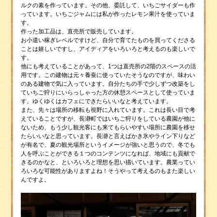
ルクの素を作っています。その他、委託して、いちごサイダーも作
っています。いちごジャムには私が作ったレモン果汁を使っていま
す。
作った加工品は、直売所で販売しています。
お小遣い稼ぎレベルですけど、自分で育てたものを買ってくださる
ことは嬉しいですし、アイディアをいろいろと考えるのも楽しいで
す。
他にも考えていることがあって、1つは直売所の2階のスペースの活
用です。この建物は元々養蚕に使っていたそうなのですが、味わい
のある建物で気に入っています。自分たちの手で少しずつ改築をし
ていちご狩りにいらっしゃった方の休憩スペースとして使っていま
す。ゆくゆくはカフェにできたらいいなと考えています。
また、先々は場所の移転も視野に入れています。これは長い目で考
えていることですが、長瀞町ではいちご狩りをしている農園が他に
ないため、もう少し観光客にも来てもらいやすい場所に農園を移せ
たらいいなと思っています。長瀞と言えばかき氷やライン下りなど
が有名で、夏の観光場所というイメージが強いと思うので、冬でも
人を呼ぶことができる１つのコンテンツになれば、地域にも貢献で
きるのかなと、といろいろと理想を思い描いています。農業ってい
ろいろな可能性がありますよね！そうやって考えるのもまた楽しい
んですよ。