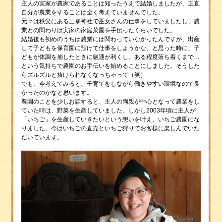
主人の実家が農家であることは知ったうえで結婚しましたが、正直
自分が農業をすることは全く考えていませんでした。
元々は秩父にある三峯神社で巫女さんの仕事をしていましたし、農
業との関わりは実家の家庭菜園を手伝ったくらいでした。
結婚後も初めのうちは農業には関わっていなかったんですが、出産
して子どもを保育園に預けて仕事をしようかな、と思った時に、子
どもが体調を崩したときに融通が利くし、ある程度落ち着くまで…
という気持ちで農園のお手伝いを始めることにしました。そうした
らズルズルと抜けられなくなっちゃって（笑）
でも、今考えてみると、子育てをしながら働きやすい環境なので良
かったのかなと思います。
農園のことを少しお話すると、主人の両親が中心となって農業をし
ていた時は、野菜を生産していました。しかし2003年頃に主人が
「いちご」を生産していきたいという想いを叶え、いちご農園にな
りました。今はいちごの直売といちご狩りでお客様に楽しんでいた
だいています。