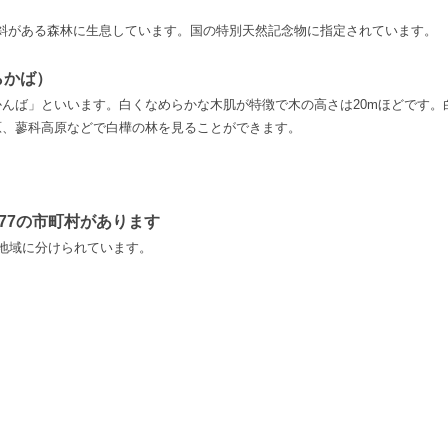
斜がある森林に生息しています。国の特別天然記念物に指定されています。
らかば）
かんば」といいます。白くなめらかな木肌が特徴で木の高さは
20m
ほどです。
原、蓼科高原などで白樺の林を見ることができます。
77の市町村があります
地域に分けられています。