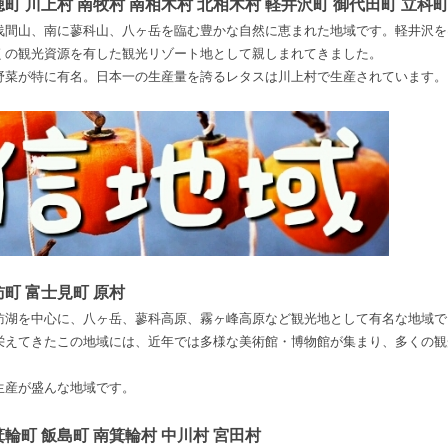
穂町 川上村 南牧村 南相木村 北相木村 軽井沢町 御代田町 立科
浅間山、南に蓼科山、八ヶ岳を臨む豊かな自然に恵まれた地域です。軽井沢を
くの観光資源を有した観光リゾート地として親しまれてきました。
野菜が特に有名。日本一の生産量を誇るレタスは川上村で生産されています。
訪町 富士見町 原村
訪湖を中心に、八ヶ岳、蓼科高原、霧ヶ峰高原など観光地として有名な地域で
栄えてきたこの地域には、近年では多様な美術館・博物館が集まり、多くの観
生産が盛んな地域です。
箕輪町 飯島町 南箕輪村 中川村 宮田村