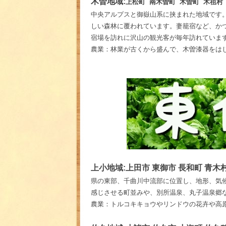
木曽地域:
上松町 南木曽町 木曽町 木祖村
中央アルプスと御嶽山系に挟まれた地域です
しい森林に覆われています。妻籠宿など、か
宿場を訪れに沢山の観光客が毎年訪れていま
農業：林業が古くから盛んで、木曽漆器をは
上小地域:上田市 東御市 長和町 青木
県の東部、千曲川中流部に位置し、地形、気
感じさせる町並みや、別所温泉、丸子温泉郷
農業：トルコキキョウやリンドウの花卉や高