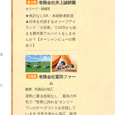
有限会社井上誠耕園
香川県
オリーブ・柑橘等
★免許なしOK・未経験者歓迎
★日本を代表するオリーブアイ
ランド「小豆島」で10月から始
まる農作業アルバイトをしませ
んか？【オーシャンビューの寮
あり】
る
有限会社冨田ファー
北海道
ム
に
酪農、乳製品の加工
原料に勝る技術なし 最良の牛
乳で〝世界に誇れる”オンリー
ワンのチーズづくりを目指して
います 生乳生産から加工、販売