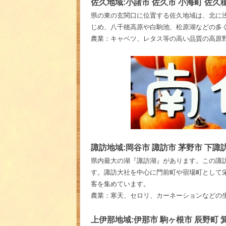
佐久地域:小諸市 佐久市 小海町 佐久
県の東の玄関口に位置する佐久地域は、北に
じめ、八千穂高原や白駒池、松原湖などの多
農業：キャベツ、レタス等の高い品質の高原
諏訪地域:岡谷市 諏訪市 茅野市 下諏
県内最大の湖『諏訪湖』があります。この諏
す。諏訪大社を中心に門前町や宿場町として
客を集めています。
農業：寒天、セロリ、カーネーションなどの
上伊那地域:伊那市 駒ヶ根市 辰野町 