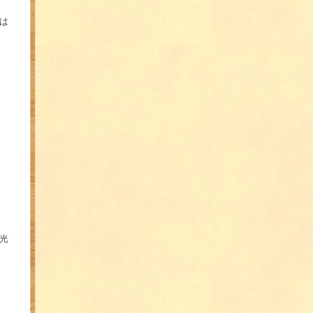
町
は
光