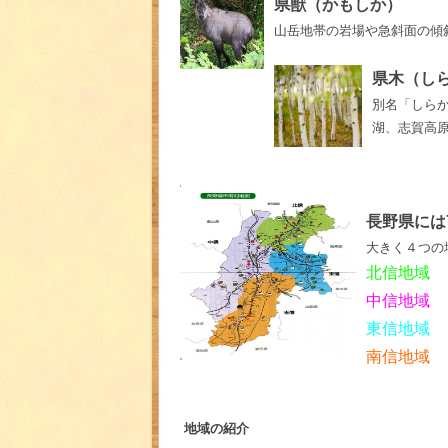
県獣（かもしか）
山岳地帯の岩場や急斜面の傾
県木（し
別名「しら
湖、志賀高
長野県には
大きく４つの
北信地域
中信地域
東信地域
南信地域
地域の紹介