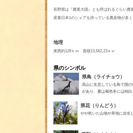
長野県は『農業大国』とも呼ばれるぐらい農業
産量日本1のシェアを誇っている農産物が多
地理
東西約
128
ｋｍ 面積
13,562,23
ｋ㎡
県のシンボル
県鳥（ライチョウ）
高山に生息している鳥で国の
があり、夏は褐色冬には純白
県花（りんどう）
やや乾いた山地や草地に自生