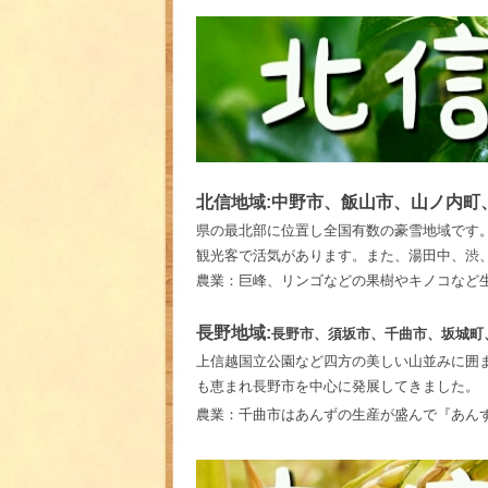
北信地域:
中野市、飯山市、山ノ内町
県の最北部に位置し全国有数の豪雪地域です
観光客で活気があります。また、湯田中、渋
農業：巨峰、リンゴなどの果樹やキノコなど
長野地域:
長野市、須坂市、千曲市、坂城町
上信越国立公園など四方の美しい山並みに囲
も恵まれ長野市を中心に発展してきました。
農業：千曲市はあんずの生産が盛んで『あん