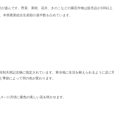
が盛んです。野菜、果樹、花卉、きのこなどの園芸作物は販売品が100以上
く、本県農業総合生産額の過半数を占めています。
特別
天然記念物に指定されています。寒冷地に生活を耐えられるように足に
と季節によって羽の色が変わります。
し
9
～
11
月頃に紫色の美しい花を咲かせます。