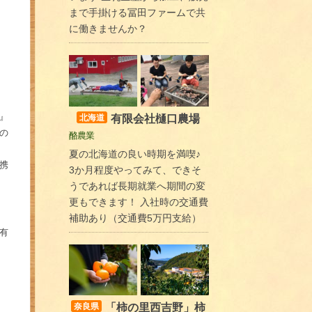
まで手掛ける冨田ファームで共
に働きませんか？
』
有限会社樋口農場
北海道
の
酪農業
夏の北海道の良い時期を満喫♪
携
3か月程度やってみて、できそ
うであれば長期就業へ期間の変
更もできます！ 入社時の交通費
補助あり（交通費5万円支給）
有
「柿の里西吉野」柿
奈良県