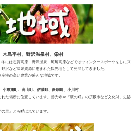
、木島平村、野沢温泉村、栄村
。冬には志賀高原、野沢温泉、斑尾高原などではウィンタースポーツをしに来
、野沢など温泉資源に恵まれた観光地として発展してきました。
生産性の高い農業が盛んな地域です。
、小布施町、高山町、信濃町、飯綱町、小川村
まれた場所に位置しています。善光寺や『蔵の町』の須坂市など文化財、史跡
ずの里』とも呼ばれています。