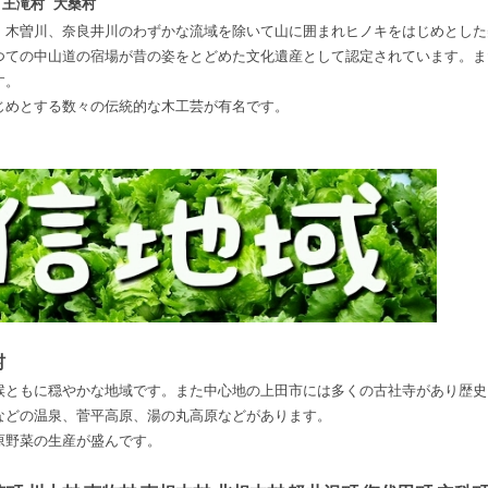
 王滝村 大桑村
。木曽川、奈良井川のわずかな流域を除いて山に囲まれヒノキをはじめとした
つての中山道の宿場が昔の姿をとどめた文化遺産として認定されています。ま
す。
じめとする数々の伝統的な木工芸が有名です。
村
候ともに穏やかな地域です。また中心地の上田市には多くの古社寺があり歴史
などの温泉、菅平高原、湯の丸高原などがあります。
原野菜の生産が盛んです。