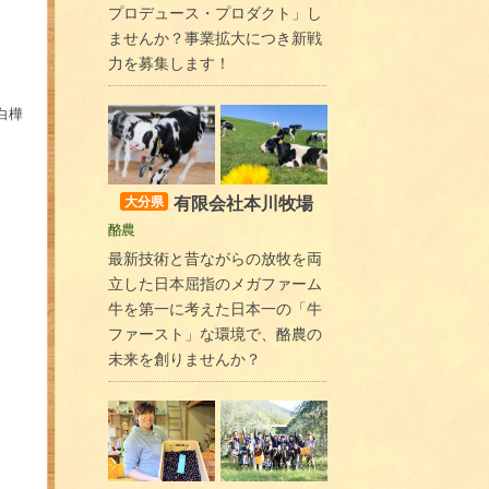
プロデュース・プロダクト」し
ませんか？事業拡大につき新戦
力を募集します！
白樺
有限会社本川牧場
大分県
酪農
最新技術と昔ながらの放牧を両
立した日本屈指のメガファーム
牛を第一に考えた日本一の「牛
ファースト」な環境で、酪農の
未来を創りませんか？