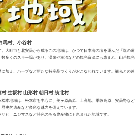
白馬村、小谷村
す。大町市と北安曇から成るこの地域は、かつて日本海の塩を運んだ『塩の道
、数多くのスキー場があり、温泉や湖沼などの観光資源にも恵まれ、山岳観光
品に加え、ハーブなど新たな特産品づくりがおこなわれています。観光との連
績村 生坂村 山形村 朝日村 筑北村
る松本地域は、松本市を中心に、美ヶ原高原、上高地、乗鞍高原、安曇野など
、歴史的遺産など多彩な魅力を備えています。
ワサビ、ニジマスなど特色のある農産物にも恵まれた地域です。