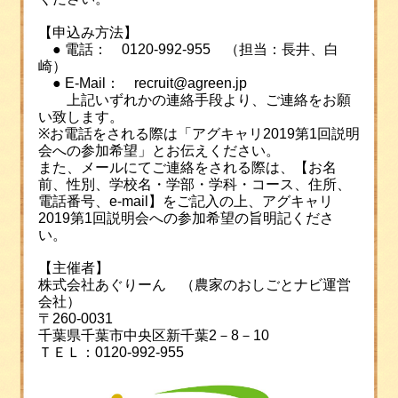
【申込み方法】
●
電話：
0120-992-955
（担当：長井、白
崎）
●
E-Mail
：
recruit@agreen.jp
上記いずれかの連絡手段より、ご連絡をお願
い致します。
※
お電話をされる際は「アグキャリ
2019
第1回説明
会への参加希望」とお伝えください。
また、メールにてご連絡をされる際は、【お名
前、性別、学校名・学部・学科・コース、住所、
電話番号、
e-mail
】をご記入の上、アグキャリ
2019
第1回説明会への参加希望の旨明記くださ
い。
【主催者】
株式会社あぐりーん （農家のおしごとナビ運営
会社）
〒
260‐0031
千葉県千葉市中央区新千葉
2
－
8
－
10
ＴＥＬ：
0120‐992‐955