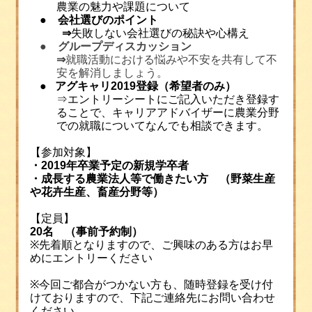
農業の魅力や課題について
●
会社選びのポイント
⇒
失敗しない会社選びの秘訣や心構え
●
グループディスカッション
⇒
就職活動における悩みや不安を共有して不
安を解消しましょう。
●
アグキャリ2019登録（希望者のみ）
⇒エントリーシートにご記入いただき登録す
ることで、
キャリアアドバイザーに農業分野
での就職についてなんでも相談できます。
【参加対象】
・
2019
年卒業予定の新規学卒者
・成長する農業法人等で働きたい方 （野菜生産
や花卉生産、畜産分野等）
【定員】
20
名 （事前予約制）
※
先着順となりますので、ご興味のある方はお早
めにエントリーください
※
今回ご都合がつかない方も、随時登録を受け付
けておりますので、下記ご連絡先にお問い合わせ
ください。