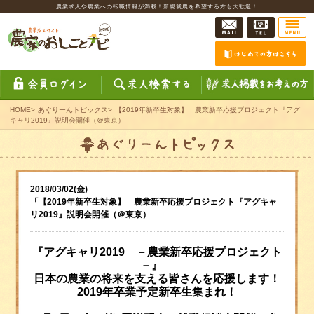
農業求人や農業への転職情報が満載！新規就農を希望する方も大歓迎！
HOME
>
あぐりーんトピックス
>
【2019年新卒生対象】 農業新卒応援プロジェクト『アグ
キャリ2019』説明会開催（＠東京）
2018/03/02(金)
「【2019年新卒生対象】 農業新卒応援プロジェクト『アグキャ
リ2019』説明会開催（＠東京）
『アグキャリ
2019
－農業新卒応援プロジェクト
－』
日本の農業の将来を支える皆さんを応援します！
2019
年卒業予定新卒生集まれ！