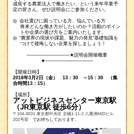
成長する農業法人で働きたい、という来年卒業予
定の皆さん、ぜひ説明会にご参加ください。
◎
会社選びに困っている方、悩んでいる方
将来どんな働き方がしたいのか？活動のポイン
トや企業の選び方をご案内いたします。
◎ “
農業界の現状や課題、魅力の発見
”
基礎知識を
つけて後悔しない企業を探しましょう！
―――――――――★
説明会開催概要
★――――――――――
【開催日時】
2018
年3月2日（金）
13
：
30
～
15
：
30
（集
合時間
13
：
15
）
【場所】
アットビジネスセンター東京駅
（JR東京駅 徒歩6分）
〒104-0031 東京都中央区 京橋1-11-2 八重洲MIDビル
202号室
でお待ちしております。