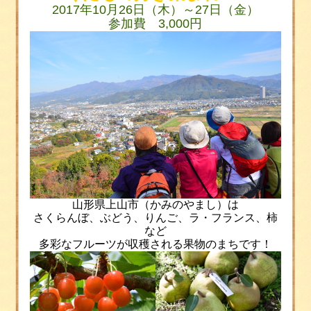
2017
年
10
月
26
日（木）～
27
日（金）
参加費 3,000円
山形県上山市（かみのやまし）は
さくらんぼ、ぶどう、りんご、ラ・フランス、柿
など
多彩なフルーツが収穫される果物のまちです！