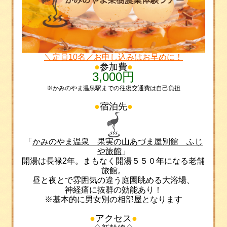
＼定員
10
名／お申し込みはお早めに！
●
参加費
●
3,000円
※かみのやま温泉駅までの往復交通費は自己負担
●
宿泊先
●
「
かみのやま温泉 果実の山あづま屋別館 ふじ
や旅館
」
開湯は長禄
2
年。まもなく開湯５５０年になる老舗
旅館。
昼と夜とで雰囲気の違う庭園眺める大浴場、
神経痛に抜群の効能あり！
※基本的に男女別の相部屋となります
●
アクセス
●