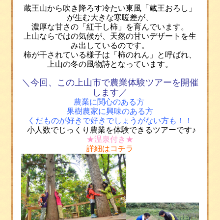
蔵王山から吹き降ろす冷たい東風「蔵王おろし」
が生む大きな寒暖差が、
濃厚な甘さの「紅干し柿」を育んでいます。
上山ならではの気候が、天然の甘いデザートを生
み出しているのです。
柿が干されている様子は「柿のれん」と呼ばれ、
上山の冬の風物詩となっています。
＼今回、この上山市で農業体験ツアーを開催
します／
農業に関心のある方
果樹農家に興味のある方
くだものが好きで好きでしょうがない方も！！
小人数でじっくり農業を体験できるツアーです♪
★温泉付き★
詳細は
コチラ