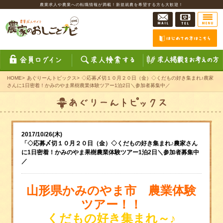
農業求人や農業への転職情報が満載！新規就農を希望する方も大歓迎！
HOME
>
あぐりーんトピックス
>
◇応募〆切１０月２０日（金）◇くだもの好き集まれ♪農家
さんに1日密着！かみのやま果樹農業体験ツアー1泊2日＼参加者募集中／
2017/10/26(木)
「◇応募〆切１０月２０日（金）◇くだもの好き集まれ♪農家さん
に1日密着！かみのやま果樹農業体験ツアー1泊2日＼参加者募集中
／
山形県かみのやま市 農業体験
ツアー！！
くだもの好き集まれ～
♪