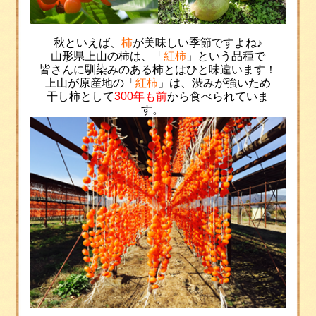
秋といえば、
柿
が美味しい季節ですよね
♪
山形県上山の柿は、「
紅柿
」という品種で
皆さんに馴染みのある柿とはひと味違います！
上山が原産地の「
紅柿
」は、渋みが強いため
干し柿として
300
年も前
から食べられていま
す。