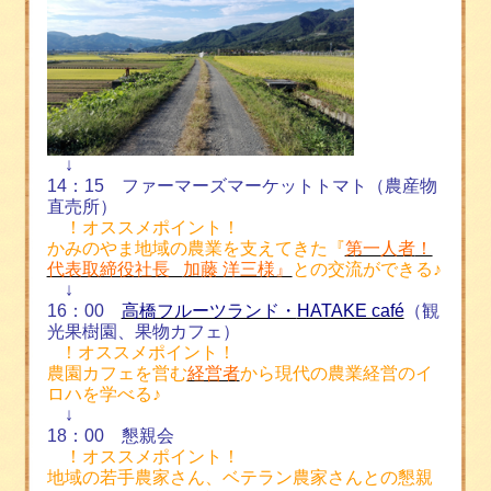
↓
14
：
15
ファーマーズマーケットトマト（農産物
直売所）
！オススメポイント！
かみのやま地域の農業を支えてきた『
第一人者
！
代表取締役社長
加藤 洋三様』
との交流ができる♪
↓
16
：
00
高橋フルーツランド・
HATAKE café
（観
光果樹園、果物カフェ）
！オススメポイント！
農園カフェを営む
経営者
から現代の農業経営のイ
ロハを学べる♪
↓
18
：
00
懇親会
！オススメポイント！
地域の若手農家さん、ベテラン農家さんとの懇親