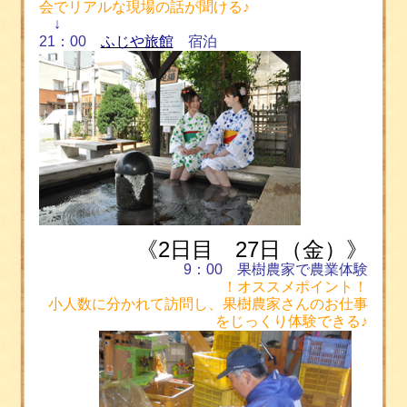
会でリアルな現場の話が聞ける♪
↓
21
：
00
ふじや旅館
宿泊
《
2日目 27
日（金）》
9
：
00
果樹農家で農業体験
！オススメポイント！
小人数に分かれて訪問し、果樹農家さんのお仕事
をじっくり体験できる♪