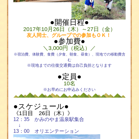
●開催日程●
2017
年
10
月
26
日（木）～
27
日（金）
友人同士、グループでの参加もＯＫ！
●参加費●
＼
3,000
円（税込）／
※宿泊費、体験費、食費（夕食、朝食、昼食）、現地での移動費含
む
※現地までの往復交通費は自己負担となります
●定員●
10
名
※お早めにお申込みください
●スケジュール●
《
1日目 26
日（木）》
12
：
35
かみのやま温泉駅集合
↓
13
：
00
オリエンテーション