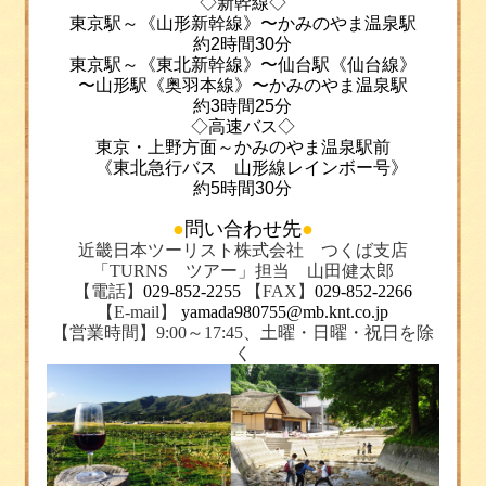
◇新幹線◇
東京駅～《山形新幹線》〜かみのやま温泉駅
約
2
時間
30
分
東京駅～《東北新幹線》〜仙台駅《仙台線》
〜山形駅《奥羽本線》〜かみのやま温泉駅
約
3
時間
25
分
◇高速バス◇
東京・上野方面～かみのやま温泉駅前
《東北急行バス 山形線レインボー号》
約
5
時間30分
●
問い合わせ先
●
近畿日本ツーリスト株式会社 つくば支店
「
TURNS
ツアー
」担当 山田健太郎
【電話】
029-852-2255
【
FAX
】
029-852-2266
【
E-mail
】
yamada980755@mb.knt.co.jp
【営業時間
】
9:00～17:45
、土曜・日曜・祝日を除
く