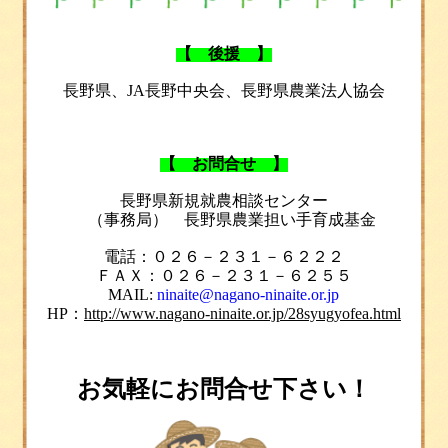
【 後援 】
長野県、JA長野中央会、長野県農業法人協会
【
お問合せ
】
長野県新規就農相談センター
（事務局） 長野県農業担い手育成基金
電話
：０２６－２３１－６２２２
ＦＡＸ：０２６－２３１－６２５５
MAIL:
ninaite@nagano-ninaite.or.jp
HP：
http://www.nagano-ninaite.or.jp/28syugyofea.html
お気軽にお問合せ下さい！