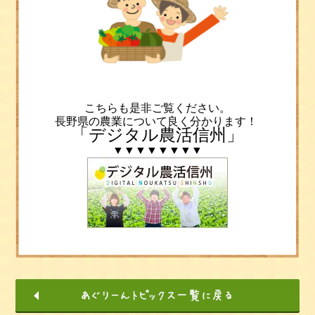
こちらも是非ご覧ください。
長野県の農業について良く分かります！
「デジタル農活信州」
▼
▼
▼
▼
▼
▼
▼
▼