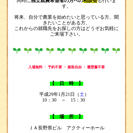
同時に
独立就農希望者の方への
相談会
も行いま
す。
将来、自分で農業を始めたいと思っている方、聞
きたいことがある方、
これからの就職先をお探しの方はどうぞお気軽に
ご来場下さい。
入場無料 ・ 予約不要 ・ 服装自由 ・ 履歴書不要
【
日 時
】
平成
29
年1
月2
1
日（
土
）
10
：
30
～ 15
：
30
【
場 所
】
ＪＡ長野県ビル アクティーホール