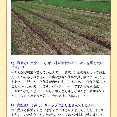
Q
．農業との出会い、なぜ「株式会社SOUSUKE」を選んだの
ですか？
⇒
A.祖父が農業を営んでいたので、「農業」は他の方と比べて身近
だったのかもしれません。前職の接客の仕事に少し疲れていたこと
もあって、黙々とした作業が自分に向いてるじゃないかなと感じた
こともキッカケの一つです。インターネットで求人情報を検索し、
「農家のおしごとナビ」から、地元ともさほど遠くない香川県でチ
ャレンジしてみようと思い、今の会社に応募しました。
Q
．実際働いてみて、ギャップはありませんでしたか？
⇒
A.黙々と作業する点ではギャップはありませんでしたし、自分に
も向いていたようです。ただし、
体力は
思った以上に使いました、