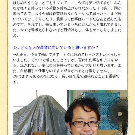
はじめのうちは、とてもキツくて、、。今では笑い話ですが、みん
なが軽々と持っている荷物を持ち上げられなかったり（笑）。雨が
降ってきて、もう今日は作業終わりかな～なんて思ったら、まだ続
いていて
びっくりしたり。農業って仕事はハードだなあと感じたも
のです。それでも、毎日働いているうちにだんだんと慣れてきまし
た。今では昔考えられないほど日焼けもし、体もがっしりしました
よ。
Q．どんな人が農業に向いていると思いますか？
⇒
A.正直、今まで働いてきて、すぐに辞めて行った方もいらっしゃ
いました。その中で感じたことですが、
言われた事をキチンをや
る。流されない。
要は自分を持っているかが大切だと思います。ま
た、
自然相手の仕事なのですぐ成果が出るとは限りませんし、
１～
2年であきらめるのではなく、
長い目で見て頑張れることも重要で
す。