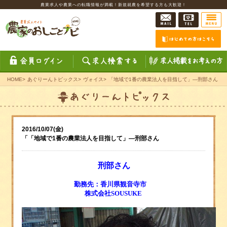
農業求人や農業への転職情報が満載！新規就農を希望する方も大歓迎！
HOME
>
あぐりーんトピックス
>
ヴォイス
>
「地域で1番の農業法人を目指して」―刑部さん
2016/10/07(金)
「「地域で1番の農業法人を目指して」―刑部さん
刑部さん
勤務先：香川県観音寺市
株式会社SOUSUKE