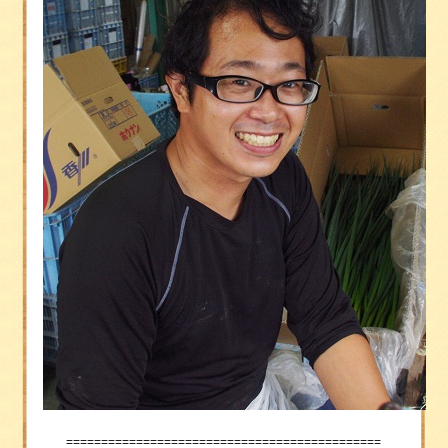
======
=======================================