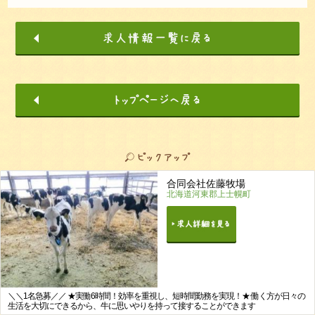
合同会社佐藤牧場
北海道河東郡上士幌町
＼＼1名急募／／ ★実働6時間！効率を重視し、短時間勤務を実現！★ 働く方が日々の
生活を大切にできるから、牛に思いやりを持って接することができます