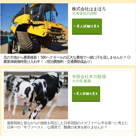
株式会社はまほろ
北海道佐呂間町
北の大地から農業維新！ 580ヘクタールの広大な農地で一緒に汗を流しませんか？ ◎
農業体験随時受け入れ中！（宿泊費無料・交通費助成あり）
有限会社本川牧場
大分県 酪農
最新技術と昔ながらの放牧を両立した日本屈指のメガファーム 牛を第一に考えた
日本一の「牛ファースト」な環境で、酪農の未来を創りませんか？