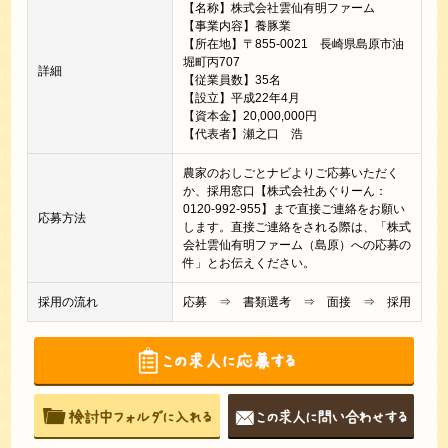
【名称】株式会社雲仙有明ファーム
【事業内容】養豚業
【所在地】〒855-0021 長崎県島原市油
堀町丙707
詳細
【従業員数】35名
【設立】平成22年4月
【資本金】20,000,000円
【代表者】瀬之口 浩
農家のおしごとナビよりご応募いただく
か、採用窓口【株式会社あぐりーん：
0120-992-955】まで直接ご連絡をお願い
応募方法
します。直接ご連絡をされる際は、「株式
会社雲仙有明ファーム（島原）への応募の
件」とお伝えください。
採用の流れ
応募 ⇒ 書類選考 ⇒ 面接 ⇒ 採用