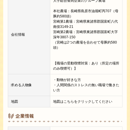
大手総合食肉企業のグループ農場
本社農場：長崎県島原市油堀町丙707（母
豚約580頭）
宮崎第1農場：宮崎県東諸県郡国富町八代
南俣3149-21
宮崎第2農場：宮崎県東諸県郡国富町大字
会社情報
深年3807-150
（宮崎は2つの農場を合わせて母豚約580
頭）
【職場の受動喫煙対策：あり（所定の場所
のみ喫煙可）】
・動物が好きな方
求める人物像
・人間関係のストレスの無い職場で働きた
い方
地図
地図はこちらをクリックしてください
企業情報