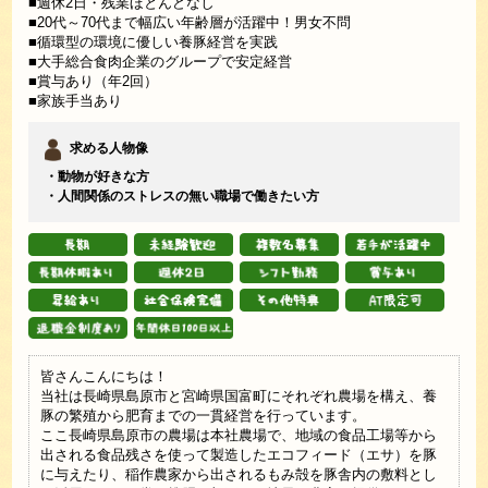
■週休2日・残業ほとんどなし
■20代～70代まで幅広い年齢層が活躍中！男女不問
■循環型の環境に優しい養豚経営を実践
■大手総合食肉企業のグループで安定経営
■賞与あり（年2回）
■家族手当あり
求める人物像
・動物が好きな方
・人間関係のストレスの無い職場で働きたい方
皆さんこんにちは！
当社は長崎県島原市と宮崎県国富町にそれぞれ農場を構え、養
豚の繁殖から肥育までの一貫経営を行っています。
ここ長崎県島原市の農場は本社農場で、地域の食品工場等から
出される食品残さを使って製造したエコフィード（エサ）を豚
に与えたり、稲作農家から出されるもみ殻を豚舎内の敷料とし