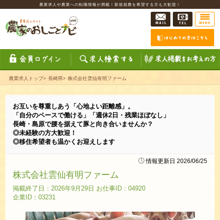
農業求人や農業への転職情報が満載！新規就農を希望する方も大歓迎！
農業求人トップ
>
長崎県
>
株式会社雲仙有明ファーム
お互いを尊重しあう「心地よい距離感」。
「自分のペースで働ける」「週休2日・残業ほぼなし」
長崎・島原で腰を据えて豚と向き合いませんか？
◎未経験の方大歓迎！
◎移住希望者も温かくお迎えします
情報更新日 2026/06/25
株式会社雲仙有明ファーム
掲載終了日：2026年9月29日 お仕事ID：04920
企業ID：03231