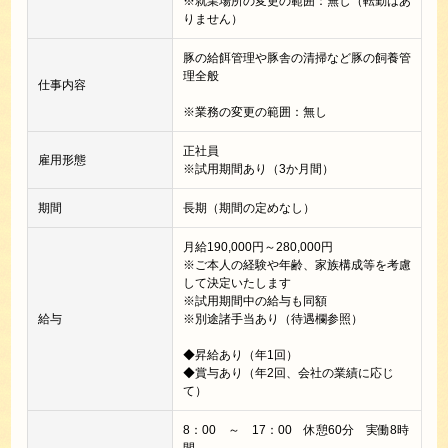
※就業場所の変更の範囲：無し（転勤はあ
りません）
豚の給餌管理や豚舎の清掃など豚の飼養管
理全般
仕事内容
※業務の変更の範囲：無し
正社員
雇用形態
※試用期間あり（3か月間）
期間
長期（期間の定めなし）
月給190,000円～280,000円
※ご本人の経験や年齢、家族構成等を考慮
して決定いたします
※試用期間中の給与も同額
給与
※別途諸手当あり（待遇欄参照）
◆昇給あり（年1回）
◆賞与あり（年2回、会社の業績に応じ
て）
8：00 ～ 17：00 休憩60分 実働8時