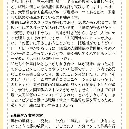
て活用したり、糞を堆肥に加工して地元の農家へ提供したりな
ど、環境に優しい循環型の養豚経営を実践しています。当社
は、大手総合食肉企業のグループ農場の一つであるため、安定
した販路が確立されているのも強みです。
現在は19名のスタッフが在籍しており、20代から70代まで、幅
広い年代のスタッフが活躍しています。「動物が好きだから」
「安定して働けるから」「島原が好きだから」など、入社に至
った理由は人それぞれですが、「人間関係のストレスが少な
い」「お互いに干渉しあうことがなく、距離感がちょうどい
い」という声があるように、職場の人間関係や雰囲気が今のメ
ンバー達には合っているようで、長く働いてくれているメンバ
ーが多いのも当社の特徴の一つです。
私たちの仕事は豚としっかり向き合い、豚が健康に育つために
できることをしっかりとやっていく仕事です。チーム内で必要
なことを共有し合ったり、困ったことを相談したり、アドバイ
スしたりと、チーム内で適宜コミュニケーションはしっかりと
図りますが、業務時間内は基本的に黙々と作業をすることが多
く、余計な人間関係のストレスがかかりません。これまでの職
場で人間関係のストレスに悩まされた、というような方も、き
っとノビノビと働ける職場ですよ！高品質な豚を育てるため、
私たちと一緒には働いてみませんか？
●具体的な業務内容
当社の業務は、「交配」「分娩」「離乳」「育成」「肥育」と
いうように豚の成育ステージごとにチーム分けをして作業を行