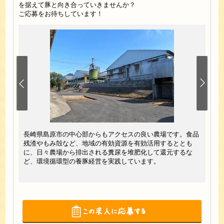
を据えて豚と向き合っていきませんか？
ご応募をお待ちしています！
て働け
長崎県島原市の中心部からもアクセスの良い農場です。食品
「交
ちして
残渣やもみ殻など、地域の有効資源を有効活用するととも
テー
に、日々農場から排出される糞尿を堆肥化して還元するな
方か
ど、環境循環型の養豚経営を実践しています。