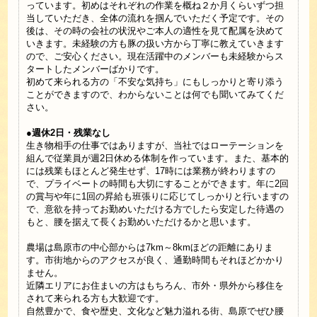
っています。初めはそれぞれの作業を概ね２か月くらいずつ担
当していただき、全体の流れを掴んでいただく予定です。その
後は、その時の会社の状況やご本人の適性を見て配属を決めて
いきます。未経験の方も豚の扱い方から丁寧に教えていきます
ので、ご安心ください。現在活躍中のメンバーも未経験からス
タートしたメンバーばかりです。
初めて来られる方の「不安な気持ち」にもしっかりと寄り添う
ことができますので、わからないことは何でも聞いてみてくだ
さい。
●週休2日・残業なし
生き物相手の仕事ではありますが、当社ではローテーションを
組んで従業員が週2日休める体制を作っています。また、基本的
には残業もほとんど発生せず、17時には業務が終わりますの
で、プライベートの時間も大切にすることができます。年に2回
の賞与や年に1回の昇給も班張りに応じてしっかりと行いますの
で、意欲を持ってお勤めいただける方でしたら安定した待遇の
もと、腰を据えて長くお勤めいただけるかと思います。
農場は島原市の中心部からは7km～8kmほどの距離にありま
す。市街地からのアクセスが良く、通勤時間もそれほどかかり
ません。
近隣エリアにお住まいの方はもちろん、市外・県外から移住を
されて来られる方も大歓迎です。
自然豊かで、食や歴史、文化など魅力溢れる街、島原でぜひ腰