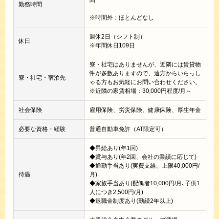
間
勤務時間
※時間外：ほとんどなし
週休2日（シフト制）
休日
※年間休日109日
寮・社宅はありませんが、近隣には賃貸物
件が多数ありますので、遠方からいらっし
寮・社宅・宿泊先
ゃる方もお気軽にお問い合わせください。
※近隣の家賃相場：30,000円程度/月～
社会保険
雇用保険、労災保険、健康保険、厚生年金
必要な資格・経験
普通自動車免許（AT限定可）
◆昇給あり(年1回)
◆賞与あり(年2回、会社の業績に応じて)
◆通勤手当あり(実費支給、上限40,000円/
待遇
月)
◆家族手当あり(配偶者10,000円/月､子供1
人につき2,500円/月)
◆退職金制度あり(勤続2年以上)