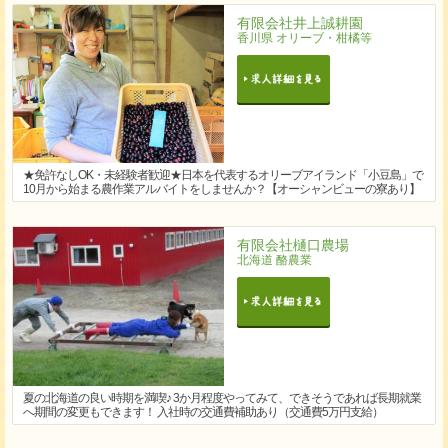
有限会社井上誠耕園
香川県 オリーブ・柑橘等
★免許なしOK・未経験者歓迎★日本を代表するオリーブアイランド「小豆島」で
10月から始まる農作業アルバイトをしませんか？【オーシャンビューの寮あり】
有限会社樋口農場
北海道 酪農業
夏の北海道の良い時期を満喫♪ 3か月程度やってみて、できそうであれば長期就業
へ期間の変更もできます！ 入社時の交通費補助あり（交通費5万円支給）