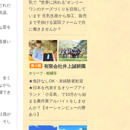
乳で〝世界に誇れる”オンリー
どれだ
ワンのチーズづくりを目指して
気温、
います 生乳生産から加工、販売
まで手掛ける冨田ファームで共
な苗を
に働きませんか？
直接い
有限会社井上誠耕園
香川県
オリーブ・柑橘等
、全く
★免許なしOK・未経験者歓迎
ながら
★日本を代表するオリーブアイ
躍でき
ランド「小豆島」で10月から始
まる農作業アルバイトをしませ
んか？【オーシャンビューの寮
社員が
あり】
、そし