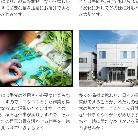
応により、品質を維持しながら欲しい
れだけ手間をかけてあげられ
ときに必要な量を迅速にお届けできる
「変化に対してどの様に対応
のが強みです。
が大切です。
中には手先の器用さが必要な作業もあ
多くの品種に携わり、日々の
りますので、コツコツとした作業が得
貢献できることが、私たちの
意な方はご活躍いただけます。その
大の魅力です。ここでしか経
他、様々な仕事がありますので、それ
ない仕事ややりがいがありま
ぞれの得意分野を活かせる仕事を一緒
ちと一緒に新たなやりがいを
に見つけていきましょう。
みませんか？