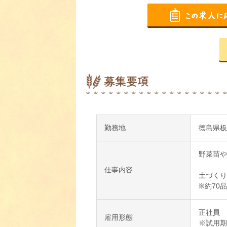
募集要項
勤務地
徳島県板
野菜苗や
仕事内容
土づくり
※約70
正社員
雇用形態
※試用期