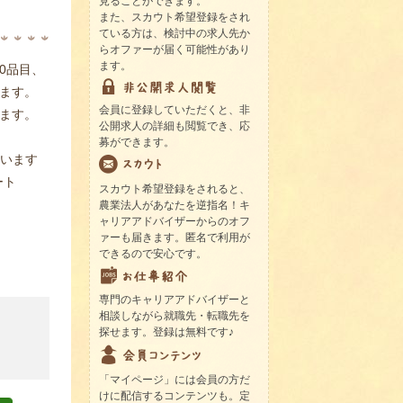
見ることができます。
また、スカウト希望登録をされ
ている方は、検討中の求人先か
らオファーが届く可能性があり
ます。
0品目、
います。
会員に登録していただくと、非
ます。
公開求人の詳細も閲覧でき、応
募ができます。
ています
ート
スカウト希望登録をされると、
農業法人があなたを逆指名！キ
ャリアアドバイザーからのオフ
ァーも届きます。匿名で利用が
できるので安心です。
専門のキャリアアドバイザーと
相談しながら就職先・転職先を
探せます。登録は無料です♪
「マイページ」には会員の方だ
けに配信するコンテンツも。定