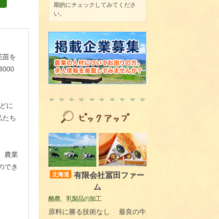
期的にチェックしてみてくださ
い。
花苗を
000
どに
私たち
、農業
のでき
有限会社冨田ファー
北海道
ム
酪農、乳製品の加工
原料に勝る技術なし 最良の牛