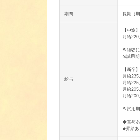
期間
長期（期
【中途】
月給220
※経験に
※試用期
【新卒】
月給235
給与
月給225
月給20
月給200
※試用期
◆賞与あ
◆昇給あ