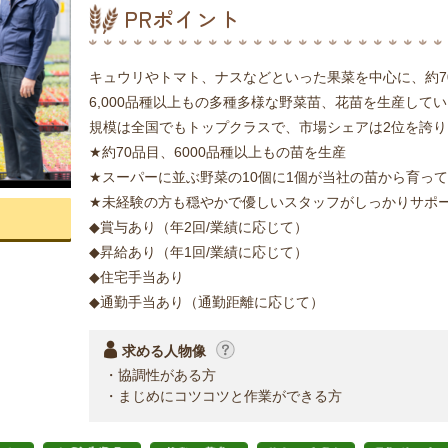
PRポイント
キュウリやトマト、ナスなどといった果菜を中心に、約7
6,000品種以上もの多種多様な野菜苗、花苗を生産して
規模は全国でもトップクラスで、市場シェアは2位を誇り
★約70品目、6000品種以上もの苗を生産
★スーパーに並ぶ野菜の10個に1個が当社の苗から育っ
★未経験の方も穏やかで優しいスタッフがしっかりサポ
◆賞与あり（年2回/業績に応じて）
◆昇給あり（年1回/業績に応じて）
◆住宅手当あり
◆通勤手当あり（通勤距離に応じて）
求める人物像
・協調性がある方
・まじめにコツコツと作業ができる方