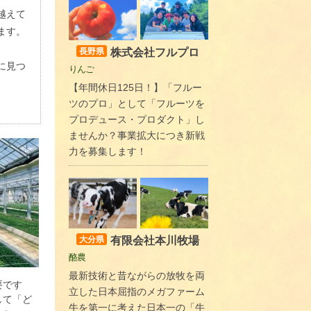
越えて
ます。
株式会社フルプロ
長野県
に見つ
りんご
【年間休日125日！】「フルー
ツのプロ」として「フルーツを
プロデュース・プロダクト」し
ませんか？事業拡大につき新戦
力を募集します！
有限会社本川牧場
大分県
酪農
最新技術と昔ながらの放牧を両
要です
立した日本屈指のメガファーム
して「ど
牛を第一に考えた日本一の「牛