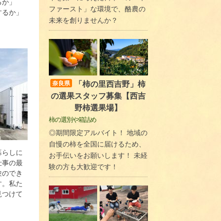
るか」
ファースト」な環境で、酪農の
するか」
未来を創りませんか？
「柿の里西吉野」柿
奈良県
の選果スタッフ募集【西吉
野柿選果場】
柿の選別や箱詰め
◎期間限定アルバイト！ 地域の
自慢の柿を全国に届けるため、
暮らしに
お手伝いをお願いします！ 未経
仕事の最
験の方も大歓迎です！
験のでき
す。私た
見つけて