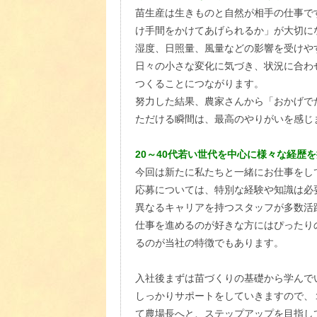
苗生産は生きものと自然が相手の仕事で
け手間をかけてあげられるか」が大切に
湿度、日照量、風量などの影響を受けや
日々の小さな変化に気づき、状況に合わ
つくることにつながります。
努力した結果、農家さんから「おかげで
ただける瞬間は、最高のやりがいを感じ
20～40代若い世代を中心に様々な経歴
今回は新たに私たちと一緒にお仕事をし
応募については、特別な経験や知識は必
異なるキャリアを持つスタッフが多数活
仕事を進めるのが好きな方にはぴったり
るのが当社の特徴でもあります。
入社後まずは苗づくりの基礎から学んで
しっかりサポートをしていきますので、
て農場長へと、ステップアップを目指し