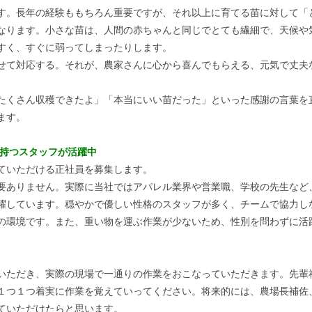
す。長年の経験ももちろん重要ですが、それ以上に育てる苗に対して「
なります。小さな苗は、人間の赤ちゃんと同じでとても繊細で、天候や
すく、すぐに弱ってしまったりします。
せて対応する。それが、農家さんに心から喜んでもらえる、元気で丈夫
たくさん収穫できたよ」「本当にいい苗だった」といった感謝の言葉を
ます。
を持つスタッフが活躍中
ていただける正社員を募集します。
要ありません。実際に当社ではアパレル業界や営業職、学校の先生など
躍しています。穏やかで優しい性格のスタッフが多く、チームで協力し
の環境です。また、重い物を運ぶ作業が少ないため、性別を問わずに活
いただき、実際の現場で一通りの作業をおこなっていただきます。先輩
１つ１つ着実に作業を覚えていってください。将来的には、農場長補佐
ていただけたらと思います。