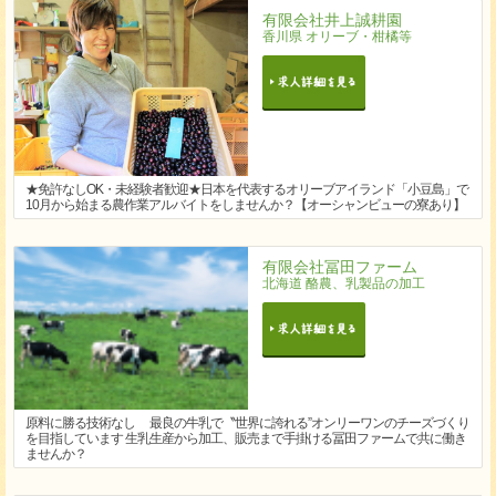
有限会社井上誠耕園
香川県 オリーブ・柑橘等
★免許なしOK・未経験者歓迎★日本を代表するオリーブアイランド「小豆島」で
10月から始まる農作業アルバイトをしませんか？【オーシャンビューの寮あり】
有限会社冨田ファーム
北海道 酪農、乳製品の加工
原料に勝る技術なし 最良の牛乳で〝世界に誇れる”オンリーワンのチーズづくり
を目指しています 生乳生産から加工、販売まで手掛ける冨田ファームで共に働き
ませんか？