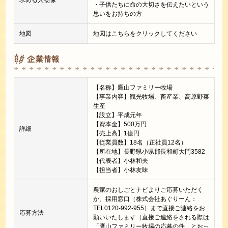
・子供たちに命の大切さを伝えたいという
思いをお持ちの方
地図
地図はこちらをクリックしてください
企業情報
【名称】鷹山ファミリー牧場
【事業内容】観光牧場、畜産業、高原野菜
生産
【設立】平成元年
【資本金】500万円
詳細
【売上高】1億円
【従業員数】18名（正社員12名）
【所在地】長野県小県郡長和町大門3582
【代表者】小林和夫
【担当者】小林友味
農家のおしごとナビよりご応募いただく
か、採用窓口（株式会社あぐりーん：
TEL0120-992-955）まで直接ご連絡をお
応募方法
願いいたします（直接ご連絡をされる際は
「鷹山ファミリー牧場の応募の件」とおっ