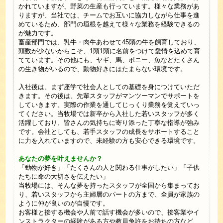
かれていますが、野菜の生産も行っています。様々な業務があ
りますが、当社では、チームでお互いに協力しながら仕事を進
めているため、部門の垣根を越えて様々な業務を経験できるの
が魅力です。
畜産部門では、乳牛・肉牛あわせて45頭の牛を飼育しており、
頭数が少ないからこそ、1頭1頭に名前をつけて愛情を込めて育
てています。その他にも、ヤギ、馬、ポニー、魚などたくさん
の生き物がいるので、動物好きにはたまらない環境です。
入社後は、まず座学で社会人としての基礎を身につけていただ
きます。その後は、先輩スタッフがマンツーマンでサポートを
していきます。実際の作業を通してじっくり業務を覚えていっ
てください。当牧場では新卒から入社した若いスタッフが多く
活躍しており、皆さんの気持ちに寄り添った丁寧な指導が強み
です。会社としても、若手スタッフの成長をサポートすること
に力を入れていますので、未経験の方も安心できる環境です。
あなたの夢を叶えませんか？
「動物が好き」「たくさんの人と関わる仕事がしたい」「子供
たちに命の大切さを伝えたい」
当牧場には、そんな夢を持ったスタッフが全国から集まってお
り、若いスタッフから主婦層のパートの方まで、全員が家族の
ように仲が良いのが自慢です。
お客様と接する機会や人前で話す機会が多いので、接客業やイ
ンストラクターの経験がある方や教員免許をお持ちの方など、