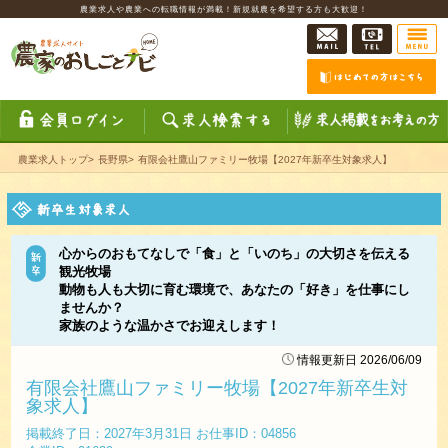
農業求人や農業への転職情報が満載！新規就農を希望する方も大歓迎！
農業求人トップ
>
長野県
>
有限会社鷹山ファミリー牧場【2027年新卒生対象求人】
心からのおもてなしで「食」と「いのち」の大切さを伝える
観光牧場
動物も人も大切に育む環境で、あなたの「好き」を仕事にし
ませんか？
家族のような温かさでお迎えします！
情報更新日 2026/06/09
有限会社鷹山ファミリー牧場【2027年新卒生対
象求人】
掲載終了日：2027年3月31日 お仕事ID：04856