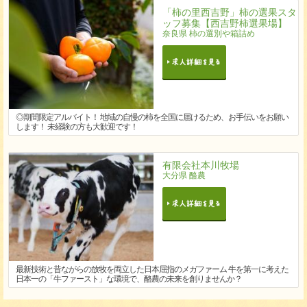
「柿の里西吉野」柿の選果スタ
ッフ募集【西吉野柿選果場】
奈良県 柿の選別や箱詰め
◎期間限定アルバイト！ 地域の自慢の柿を全国に届けるため、お手伝いをお願い
します！ 未経験の方も大歓迎です！
有限会社本川牧場
大分県 酪農
最新技術と昔ながらの放牧を両立した日本屈指のメガファーム 牛を第一に考えた
日本一の「牛ファースト」な環境で、酪農の未来を創りませんか？