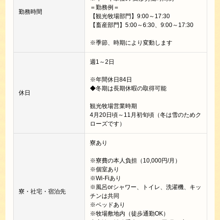
＝勤務例＝
勤務時間
【観光牧場部門】9:00～17:30
【畜産部門】5:00～6:30、9:00～17:30
※季節、時期により変動します
週1～2日
※年間休日84日
◆冬期は長期休暇の取得可能
休日
観光牧場営業時期
4月20日頃～11月初旬頃（冬は雪のためク
ローズです）
寮あり
※寮費の本人負担（10,000円/月）
※個室あり
※Wi-Fiあり
※風呂orシャワー、トイレ、洗濯機、キッ
寮・社宅・宿泊先
チンは共同
※ベッドあり
※牧場敷地内（徒歩通勤OK）