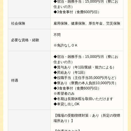
◆宿泊・雑務手当：15,000円/月（寮にお
住まいの方）
◆3食食事付（食費600円/日）
社会保険
雇用保険、健康保険、厚生年金、労災保険
不問
必要な資格・経験
※免許なしＯＫ
◆宿泊・雑務手当：15,000円/月（寮にお
住まいの方）
◆賞与あり（年1回/業績・能力による）
◆昇給あり（年1回）
◆役職手当（主任手当35,000円/月など）
待遇
◆寮あり（寮費の本人負担10,000円/月）
◆3食食事付（食費600円/日）
※希望者のみ
◆冬期は長期休暇を取得いただけます
◆車貸し出しOK
【職場の受動喫煙対策：あり（所定の喫煙
場所あり）】