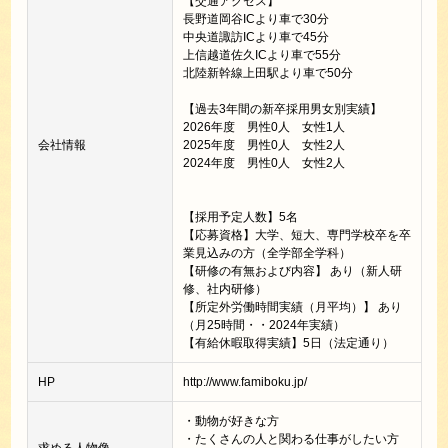
【交通アクセス】
長野道岡谷ICより車で30分
中央道諏訪ICより車で45分
上信越道佐久ICより車で55分
北陸新幹線上田駅より車で50分
【過去3年間の新卒採用男女別実績】
2026年度 男性0人 女性1人
会社情報
2025年度 男性0人 女性2人
2024年度 男性0人 女性2人
【採用予定人数】5名
【応募資格】大学、短大、専門学校卒を卒
業見込みの方（全学部全学科）
【研修の有無および内容】 あり（新人研
修、社内研修）
【所定外労働時間実績（月平均）】 あり
（月25時間・・2024年実績）
【有給休暇取得実績】5日（法定通り）
HP
http://www.famiboku.jp/
・動物が好きな方
・たくさんの人と関わる仕事がしたい方
求める人物像