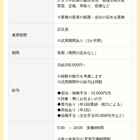
レタスや白菜の栽培管理、収穫出荷作業
育苗、定植、草取り、収穫など
※業務の変更の範囲：会社の定める業務
正社員
雇用形態
※試用期間あり（1か月間）
期間
長期（期間の定めなし）
月給200,000円～
※経験や能力を考慮します
※試用期間中の給与は同額
給与
◆宿泊・雑務手当：15,000円/月
※対象：寮にお住まいの方
◆賞与あり（年1回/業績・能力による）
◆昇給あり（年1回）
◆役職手当（主任手当35,000円/月など）
5:00 ～ 18:00 実働8時間
※年ー年単位の 変形労働時間制