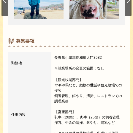
募集要項
長野県小県郡長和町大門3582
勤務地
※就業場所の変更の範囲：なし
【観光牧場部門】
ヤギや馬など、動物の世話や観光牧場での
接客
飼養管理、餌やり、清掃、レストランでの
調理業務
【畜産部門】
仕事内容
乳牛（20頭）、肉牛（25頭）の飼養管理
搾乳、牛舎の清掃、餌やり、哺乳など