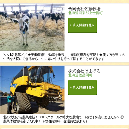
合同会社佐藤牧場
北海道河東郡上士幌町
＼＼1名急募／／ ★実働6時間！効率を重視し、短時間勤務を実現！★ 働く方が日々の
生活を大切にできるから、牛に思いやりを持って接することができます
株式会社はまほろ
北海道佐呂間町
北の大地から農業維新！ 580ヘクタールの広大な農地で一緒に汗を流しませんか？ ◎
農業体験随時受け入れ中！（宿泊費無料・交通費助成あり）