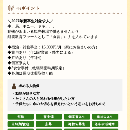
PRポイント
＼2027年新卒生対象求人／
牛、馬、ポニー、ヤギ、、、
動物が沢山いる観光牧場で働きませんか？
酪農教育ファームとして「食育」に力を入れています
◆宿泊・雑務手当：15,000円/月（寮にお住まいの方）
◆賞与あり（年1回/業績・能力による）
◆昇給あり（年1回）
◆個室寮あり
◆3食食事付（牧場開園時期限定）
◆冬期は長期休暇取得可能
求める人物像
・動物が好きな方
・たくさんの人と関わる仕事がしたい方
・子供たちに命の大切さを伝えたいという思いをお持ちの方