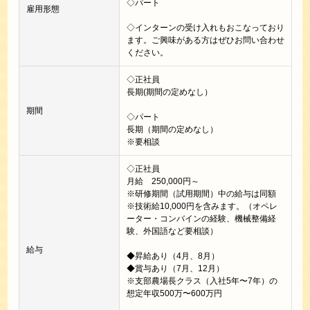
◇パート
雇用形態
◇インターンの受け入れもおこなっており
ます。ご興味がある方はぜひお問い合わせ
ください。
◇正社員
長期(期間の定めなし）
期間
◇パート
長期（期間の定めなし）
※要相談
◇正社員
月給 250,000円～
※研修期間（試用期間）中の給与は同額
※技術給10,000円を含みます。（オペレ
ーター・コンバインの経験、機械整備経
験、外国語など要相談）
給与
◆昇給あり（4月、8月）
◆賞与あり（7月、12月）
※支部農場長クラス（入社5年〜7年）の
想定年収500万〜600万円