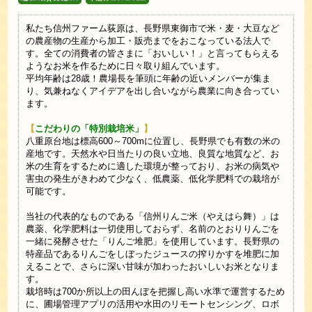
私たち信州ファーム荻原は、長野県東御市で米・麦・大豆など
の農産物の生産から加工・販売までをおこなっている法人で
す。全ての消費者の皆さまに「おいしい！」と言ってもらえる
ようなお米を作るために日々取り組んでいます。
平均年齢は28歳！農場長を筆頭に年齢の近いメンバーが集ま
り、気兼ねなくアイデアを出し合いながら農業に向き合ってい
ます。
【
こだわりの「特別栽培米」
】
八重原台地は標高600～700mに位置し、長野県でも有数の米の
産地です。天然水や日当たりの良い立地、良質な地質など、お
米の生育をするために適した環境が整っており、お米の病気や
害虫の発生がきわめて少なく、低農薬、低化学肥料での栽培が
可能です。
当社の代表的なものである「信州りんご米（やえはら舞）」は
農薬、化学肥料は一切使用しておらず、名前のとおりりんごを
一緒に発酵させた「りんご堆肥」を使用しています。長野県の
特産品であるりんごをしぼったジュースの搾りかすを堆肥に加
えることで、さらに深い甘味が加わったおいしいお米となりま
す。
栽培時は700か所以上の田んぼを把握し高い水準で運営するため
に、圃場管理アプリの活用や水田のリモートセンシング、ロボ