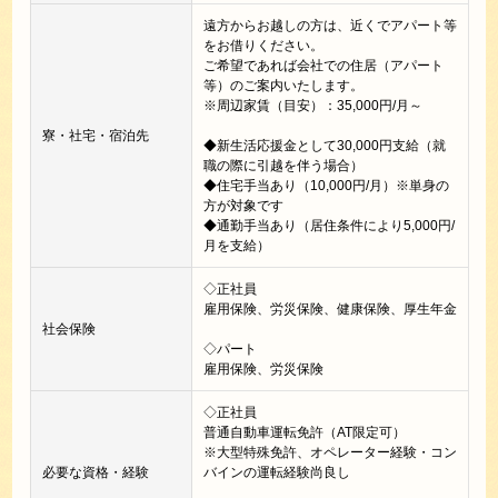
遠方からお越しの方は、近くでアパート等
をお借りください。
ご希望であれば会社での住居（アパート
等）のご案内いたします。
※周辺家賃（目安）：35,000円/月～
寮・社宅・宿泊先
◆新生活応援金として30,000円支給（就
職の際に引越を伴う場合）
◆住宅手当あり（10,000円/月）※単身の
方が対象です
◆通勤手当あり（居住条件により5,000円/
月を支給）
◇正社員
雇用保険、労災保険、健康保険、厚生年金
社会保険
◇パート
雇用保険、労災保険
◇正社員
普通自動車運転免許（AT限定可）
※大型特殊免許、オペレーター経験・コン
必要な資格・経験
バインの運転経験尚良し