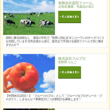
有限会社冨田ファーム
北海道 酪農、乳製品の加工
原料に勝る技術なし 最良の牛乳で〝世界に誇れる”オンリーワンのチーズづくり
を目指しています 生乳生産から加工、販売まで手掛ける冨田ファームで共に働き
ませんか？
株式会社フルプロ
長野県 りんご
【年間休日125日！】「フルーツのプロ」として「フルーツをプロデュース・プ
ロダクト」しませんか？事業拡大につき新戦力を募集します！