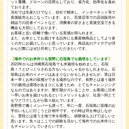
ット重機、ドローンの活用もしており、省力化、効率化を進め
ております。
当社では生産だけでなく、自社で精米し、インターネット等で
直接販売もおこなっています。また、百貨店等での店頭販売や
雑誌での読者イベントなど、消費者の皆さまと直接交流できる
機会も大切にしております。
お客様と近い距離で働いている実感が得られます。
また、お米としてお届けする以外にも農産物商品としてより多
くの方にお届けしたいと思っています。商品化のアイデアが浮
かんだ際にはぜひ共有していただきたいです。
【
海外でのお米作りも視野に石垣島でも栽培をしています
】
2023年からは沖縄県石垣島でも米栽培を始めました。石垣
島！？とびっくりされる方もいらっしゃるかもしれません。石
垣島はお米のイメージはあまりないかもしれませんが、実は日
本一早くお米の収穫ができる場所なのです。長野とは違う場所
での栽培は環境があまりにも違うため、とてもチャレンジング
なものではありますが、繁忙期がズレることや、お客様に日本
一早いお米を届けられるというメリットもあり、社員一同とて
もワクワクしながら取り組んでいます。
長野県で働くメンバーも誘って、年に一度、石垣島に収穫のお
手伝いもしに行こうと計画中です。その時は羽を伸ばしなが
ら、普段とは違う土地で米を収穫し、経験値も上げてほしいと
思います。先々はここでの経験を活かして海外でのお米作りに
もチャレンジしていきたいです。