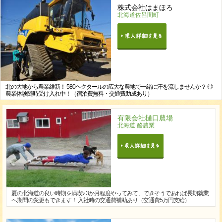
株式会社はまほろ
北海道佐呂間町
北の大地から農業維新！ 580ヘクタールの広大な農地で一緒に汗を流しませんか？ ◎
農業体験随時受け入れ中！（宿泊費無料・交通費助成あり）
有限会社樋口農場
北海道 酪農業
夏の北海道の良い時期を満喫♪ 3か月程度やってみて、できそうであれば長期就業
へ期間の変更もできます！ 入社時の交通費補助あり（交通費5万円支給）