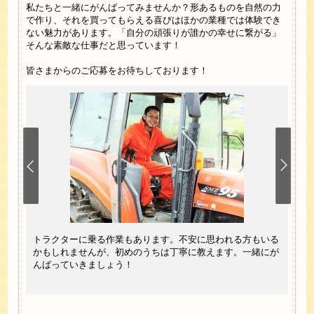
私たちと一緒にがんばってみませんか？形あるものを自然の力
で作り、それを買ってもらえる喜びはほかの業種では体験でき
ない魅力があります。「自分の頑張りが誰かの幸せに繋がる」
そんな素敵な仕事だと思っています！
皆さまからのご応募をお待ちしております！
 まっ
畦草
トラクターに乗る作業もあります。不安に思われる方もいる
。初め
です
かもしれませんが、初めのうちは丁寧に教えます。一緒にが
れば大
ます
んばっていきましょう！