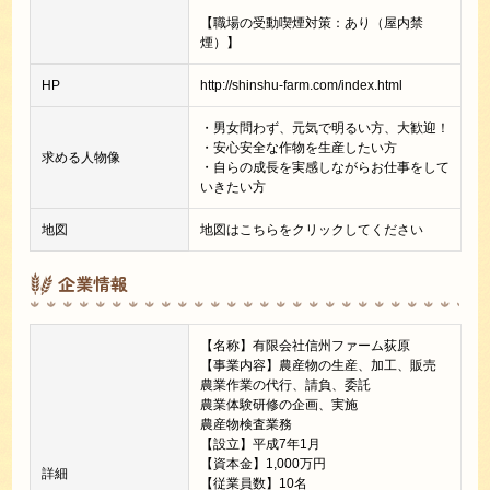
【職場の受動喫煙対策：あり（屋内禁
煙）】
HP
http://shinshu-farm.com/index.html
・男女問わず、元気で明るい方、大歓迎！
・安心安全な作物を生産したい方
求める人物像
・自らの成長を実感しながらお仕事をして
いきたい方
地図
地図はこちらをクリックしてください
企業情報
【名称】有限会社信州ファーム荻原
【事業内容】農産物の生産、加工、販売
農業作業の代行、請負、委託
農業体験研修の企画、実施
農産物検査業務
【設立】平成7年1月
【資本金】1,000万円
詳細
【従業員数】10名