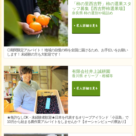
「柿の里西吉野」柿の選果スタ
ッフ募集【西吉野柿選果場】
奈良県 柿の選別や箱詰め
◎期間限定アルバイト！ 地域の自慢の柿を全国に届けるため、お手伝いをお願い
します！ 未経験の方も大歓迎です！
有限会社井上誠耕園
香川県 オリーブ・柑橘等
★免許なしOK・未経験者歓迎★日本を代表するオリーブアイランド「小豆島」で
10月から始まる農作業アルバイトをしませんか？【オーシャンビューの寮あり】