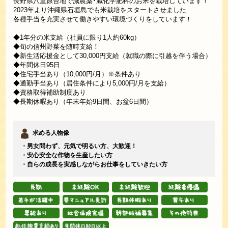
長野県八重原台地で減農薬･減化学肥料のお米を栽培しています！
2023年より沖縄県石垣島でも米栽培をスタートさせました
各種手当を充実させて働きやすい環境づくりをしています！
◆1年分の米支給（社員に限り1人約60kg）
◆旬の信州野菜を随時支給！
◆新生活応援金として30,000円支給（就職の際に引越を伴う場合）
◆年間休日95日
◆住宅手当あり（10,000円/月）※条件あり
◆通勤手当あり（居住条件により5,000円/月を支給）
◆資格取得補助制度あり
◆長期休暇あり（年末年始9日間、お盆6日間）
求める人物像
・男女問わず、元気で明るい方、大歓迎！
・安心安全な作物を生産したい方
・自らの成長を実感しながらお仕事をしていきたい方