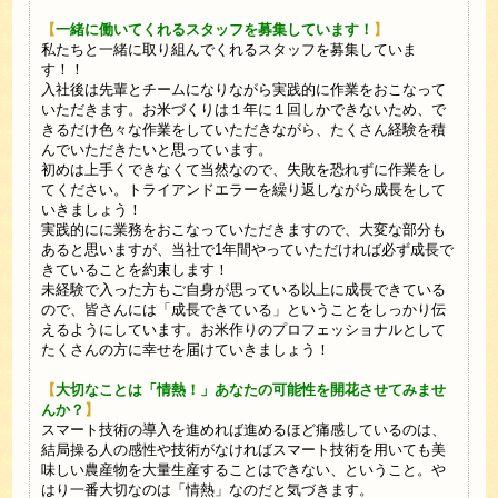
【
一緒に働いてくれるスタッフを募集しています！
】
私たちと一緒に取り組んでくれるスタッフを募集していま
す！！
入社後は先輩とチームになりながら実践的に作業をおこなって
いただきます。お米づくりは１年に１回しかできないため、で
きるだけ色々な作業をしていただきながら、たくさん経験を積
んでいただきたいと思っています。
初めは上手くできなくて当然なので、失敗を恐れずに作業をし
てください。トライアンドエラーを繰り返しながら成長をして
いきましょう！
実践的にに業務をおこなっていただきますので、大変な部分も
あると思いますが、当社で1年間やっていただければ必ず成長で
きていることを約束します！
未経験で入った方もご自身が思っている以上に成長できている
ので、皆さんには「成長できている」ということをしっかり伝
えるようにしています。お米作りのプロフェッショナルとして
たくさんの方に幸せを届けていきましょう！
【
大切なことは「情熱！」あなたの可能性を開花させてみませ
んか？
】
スマート技術の導入を進めれば進めるほど痛感しているのは、
結局操る人の感性や技術がなければスマート技術を用いても美
味しい農産物を大量生産することはできない、ということ。や
はり一番大切なのは「情熱」なのだと気づきます。