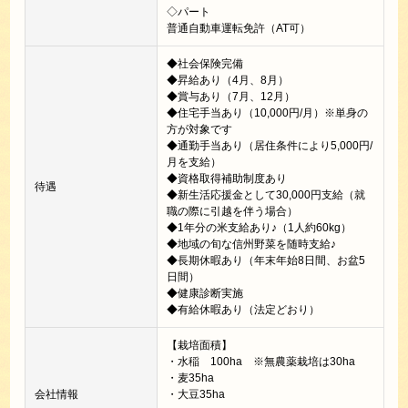
◇パート
普通自動車運転免許（AT可）
◆社会保険完備
◆昇給あり（4月、8月）
◆賞与あり（7月、12月）
◆住宅手当あり（10,000円/月）※単身の
方が対象です
◆通勤手当あり（居住条件により5,000円/
月を支給）
◆資格取得補助制度あり
待遇
◆新生活応援金として30,000円支給（就
職の際に引越を伴う場合）
◆1年分の米支給あり♪（1人約60kg）
◆地域の旬な信州野菜を随時支給♪
◆長期休暇あり（年末年始8日間、お盆5
日間）
◆健康診断実施
◆有給休暇あり（法定どおり）
【栽培面積】
・水稲 100ha ※無農薬栽培は30ha
・麦35ha
会社情報
・大豆35ha