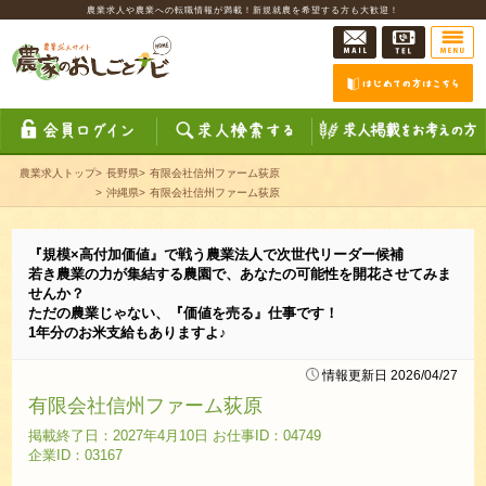
農業求人や農業への転職情報が満載！新規就農を希望する方も大歓迎！
農業求人トップ
>
長野県
>
有限会社信州ファーム荻原
>
沖縄県
>
有限会社信州ファーム荻原
『規模×高付加価値』で戦う農業法人で次世代リーダー候補
若き農業の力が集結する農園で、あなたの可能性を開花させてみま
せんか？
ただの農業じゃない、『価値を売る』仕事です！
1年分のお米支給もありますよ♪
情報更新日 2026/04/27
有限会社信州ファーム荻原
掲載終了日：2027年4月10日 お仕事ID：04749
企業ID：03167