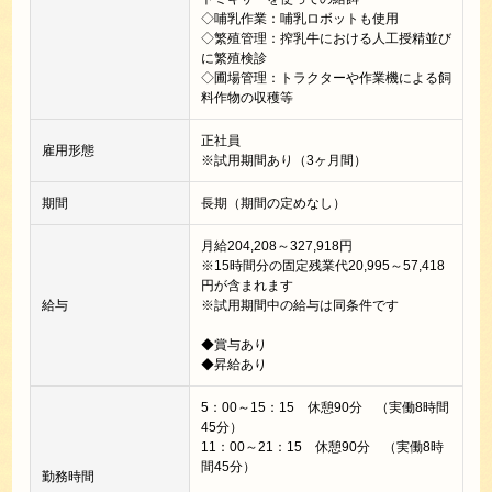
◇哺乳作業：哺乳ロボットも使用
◇繁殖管理：搾乳牛における人工授精並び
に繁殖検診
◇圃場管理：トラクターや作業機による飼
料作物の収穫等
正社員
雇用形態
※試用期間あり（3ヶ月間）
期間
長期（期間の定めなし）
月給204,208～327,918円
※15時間分の固定残業代20,995～57,418
円が含まれます
給与
※試用期間中の給与は同条件です
◆賞与あり
◆昇給あり
5：00～15：15 休憩90分 （実働8時間
45分）
11：00～21：15 休憩90分 （実働8時
間45分）
勤務時間