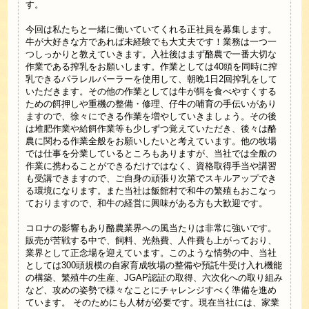
す。
今回は私たちと一緒に働いていてくれる正社員を募集します。
牛が大好きな方であれば未経験でも大丈夫です！業務は一つ一
つしっかりと教えていきます。入社後はまず酪農で一番大切な
作業である搾乳をお願いします。作業としては40頭を同時に搾
乳できるパラレルパーラーを使用して、朝晩1日2回搾乳をして
いただきます。その他の作業としては牛が餌を食べやすくする
ための餌押しや重機の整備・修理、仔牛の哺育の手伝いがあり
ますので、徐々にできる作業を増やしていきましょう。その後
は堆肥作業や給餌作業等も少しずつ覚えていただき、後々は酪
農に関わる作業全般をお願いしたいと考えています。他の牧場
では仕事を分業しているところもありますが、当社では全般の
作業に携わることができるだけではなく、資格取得手当や講習
も受講できますので、ご自身の頑張り次第でスキルアップでき
る環境になります。また当社は飯館村で和牛の繁殖もおこなっ
ておりますので、和牛の経営に興味がある方も大歓迎です。
コロナの影響もあり酪農業界への風当たりは非常に強いです。
販売が苦戦する中で、飼料、光熱費、人件費も上がっており、
業界として正念場を迎えています。このような情勢の中、当社
としては300頭規模の自家育成牧場の整備や預託牛受け入れ機能
の構築、繁殖牛の生産、JGAP認証の取得、六次化への取り組み
など、攻めの姿勢で様々なことにチャレンジすべく準備を進め
ています。 そのためにも人材が必要です。現在当社には、家業