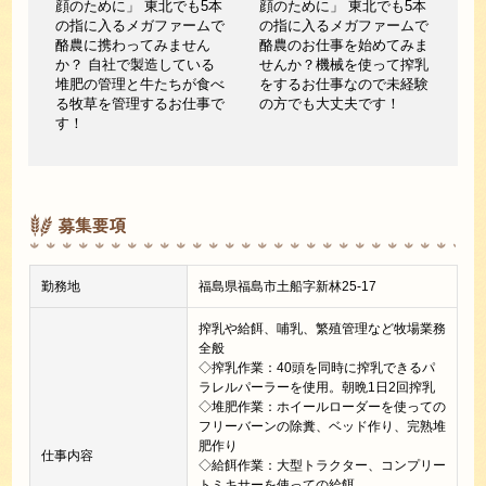
顔のために」 東北でも5本
顔のために」 東北でも5本
の指に入るメガファームで
の指に入るメガファームで
酪農に携わってみません
酪農のお仕事を始めてみま
か？ 自社で製造している
せんか？機械を使って搾乳
堆肥の管理と牛たちが食べ
をするお仕事なので未経験
る牧草を管理するお仕事で
の方でも大丈夫です！
す！
募集要項
勤務地
福島県福島市土船字新林25-17
搾乳や給餌、哺乳、繁殖管理など牧場業務
全般
◇搾乳作業：40頭を同時に搾乳できるパ
ラレルパーラーを使用。朝晩1日2回搾乳
◇堆肥作業：ホイールローダーを使っての
フリーバーンの除糞、ベッド作り、完熟堆
肥作り
仕事内容
◇給餌作業：大型トラクター、コンプリー
トミキサーを使っての給餌