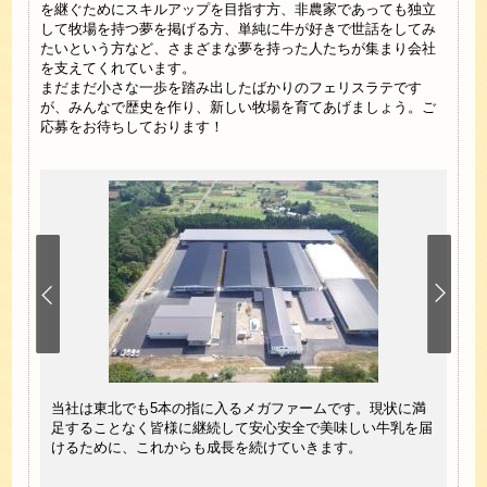
を継ぐためにスキルアップを目指す方、非農家であっても独立
して牧場を持つ夢を掲げる方、単純に牛が好きで世話をしてみ
たいという方など、さまざまな夢を持った人たちが集まり会社
を支えてくれています。
まだまだ小さな一歩を踏み出したばかりのフェリスラテです
が、みんなで歴史を作り、新しい牧場を育てあげましょう。ご
応募をお待ちしております！
れてい
当社は東北でも5本の指に入るメガファームです。現状に満
40
いう
足することなく皆様に継続して安心安全で美味しい牛乳を届
1日
ており
けるために、これからも成長を続けていきます。
導入
目指