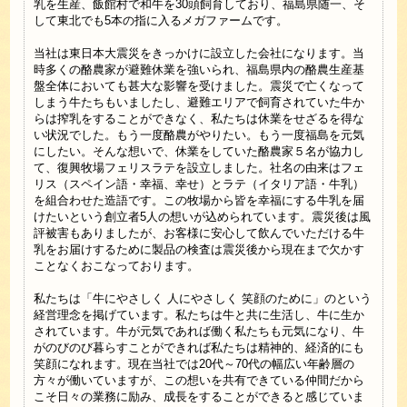
乳を生産、飯館村で和牛を30頭飼育しており、福島県随一、そ
して東北でも5本の指に入るメガファームです。
当社は東日本大震災をきっかけに設立した会社になります。当
時多くの酪農家が避難休業を強いられ、福島県内の酪農生産基
盤全体においても甚大な影響を受けました。震災で亡くなって
しまう牛たちもいましたし、避難エリアで飼育されていた牛か
らは搾乳をすることができなく、私たちは休業をせざるを得な
い状況でした。もう一度酪農がやりたい。もう一度福島を元気
にしたい。そんな想いで、休業をしていた酪農家５名が協力し
て、復興牧場フェリスラテを設立しました。社名の由来はフェ
リス（スペイン語・幸福、幸せ）とラテ（イタリア語・牛乳）
を組合わせた造語です。この牧場から皆を幸福にする牛乳を届
けたいという創立者5人の想いが込められています。震災後は風
評被害もありましたが、お客様に安心して飲んでいただける牛
乳をお届けするために製品の検査は震災後から現在まで欠かす
ことなくおこなっております。
私たちは「牛にやさしく 人にやさしく 笑顔のために」のという
経営理念を掲げています。私たちは牛と共に生活し、牛に生か
されています。牛が元気であれば働く私たちも元気になり、牛
がのびのび暮らすことができれば私たちは精神的、経済的にも
笑顔になれます。現在当社では20代～70代の幅広い年齢層の
方々が働いていますが、この想いを共有できている仲間だから
こそ日々の業務に励み、成長をすることができると感じていま