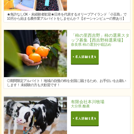
★免許なしOK・未経験者歓迎★日本を代表するオリーブアイランド「小豆島」で
10月から始まる農作業アルバイトをしませんか？【オーシャンビューの寮あり】
「柿の里西吉野」柿の選果スタ
ッフ募集【西吉野柿選果場】
奈良県 柿の選別や箱詰め
◎期間限定アルバイト！ 地域の自慢の柿を全国に届けるため、お手伝いをお願い
します！ 未経験の方も大歓迎です！
有限会社本川牧場
大分県 酪農