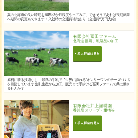
夏の北海道の良い時期を満喫♪ 3か月程度やってみて、できそうであれば長期就業
へ期間の変更もできます！ 入社時の交通費補助あり（交通費5万円支給）
有限会社冨田ファーム
北海道 酪農、乳製品の加工
原料に勝る技術なし 最良の牛乳で〝世界に誇れる”オンリーワンのチーズづくり
を目指しています 生乳生産から加工、販売まで手掛ける冨田ファームで共に働き
ませんか？
有限会社井上誠耕園
香川県 オリーブ・柑橘等