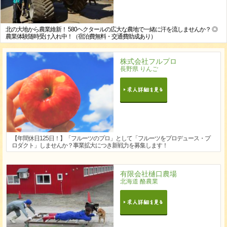
北の大地から農業維新！ 580ヘクタールの広大な農地で一緒に汗を流しませんか？ ◎
農業体験随時受け入れ中！（宿泊費無料・交通費助成あり）
株式会社フルプロ
長野県 りんご
【年間休日125日！】「フルーツのプロ」として「フルーツをプロデュース・プ
ロダクト」しませんか？事業拡大につき新戦力を募集します！
有限会社樋口農場
北海道 酪農業