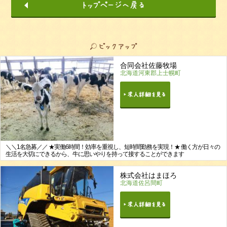
合同会社佐藤牧場
北海道河東郡上士幌町
＼＼1名急募／／ ★実働6時間！効率を重視し、短時間勤務を実現！★ 働く方が日々の
生活を大切にできるから、牛に思いやりを持って接することができます
株式会社はまほろ
北海道佐呂間町