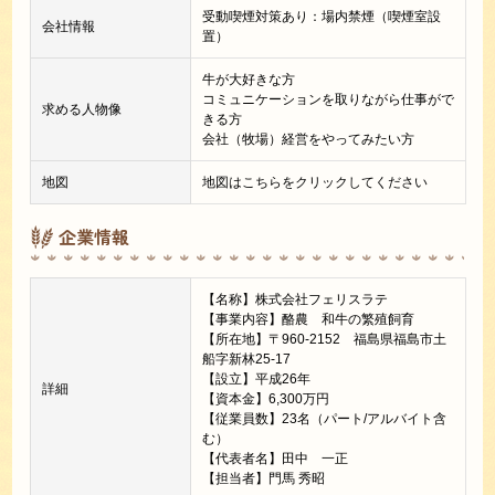
受動喫煙対策あり：場内禁煙（喫煙室設
会社情報
置）
牛が大好きな方
コミュニケーションを取りながら仕事がで
求める人物像
きる方
会社（牧場）経営をやってみたい方
地図
地図はこちらをクリックしてください
企業情報
【名称】株式会社フェリスラテ
【事業内容】酪農 和牛の繁殖飼育
【所在地】〒960-2152 福島県福島市土
船字新林25-17
【設立】平成26年
詳細
【資本金】6,300万円
【従業員数】23名（パート/アルバイト含
む）
【代表者名】田中 一正
【担当者】門馬 秀昭