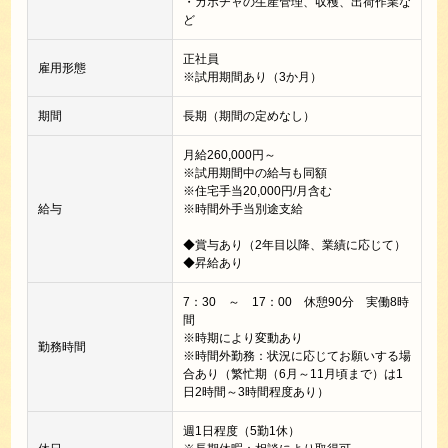
・カボチャの生産管理、収穫、出荷作業な
ど
正社員
雇用形態
※試用期間あり（3か月）
期間
長期（期間の定めなし）
月給260,000円～
※試用期間中の給与も同額
※住宅手当20,000円/月含む
給与
※時間外手当別途支給
◆賞与あり（2年目以降、業績に応じて）
◆昇給あり
7：30 ～ 17：00 休憩90分 実働8時
間
※時期により変動あり
勤務時間
※時間外勤務：状況に応じてお願いする場
合あり（繁忙期（6月～11月頃まで）は1
日2時間～3時間程度あり）
週1日程度（5勤1休）