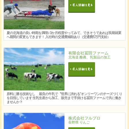
夏の北海道の良い時期を満喫♪ 3か月程度やってみて、できそうであれば長期就業
へ期間の変更もできます！ 入社時の交通費補助あり（交通費5万円支給）
有限会社冨田ファーム
北海道 酪農、乳製品の加工
原料に勝る技術なし 最良の牛乳で〝世界に誇れる”オンリーワンのチーズづくり
を目指しています 生乳生産から加工、販売まで手掛ける冨田ファームで共に働き
ませんか？
株式会社フルプロ
長野県 りんご