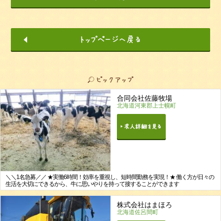
合同会社佐藤牧場
北海道河東郡上士幌町
＼＼1名急募／／ ★実働6時間！効率を重視し、短時間勤務を実現！★ 働く方が日々の
生活を大切にできるから、牛に思いやりを持って接することができます
株式会社はまほろ
北海道佐呂間町