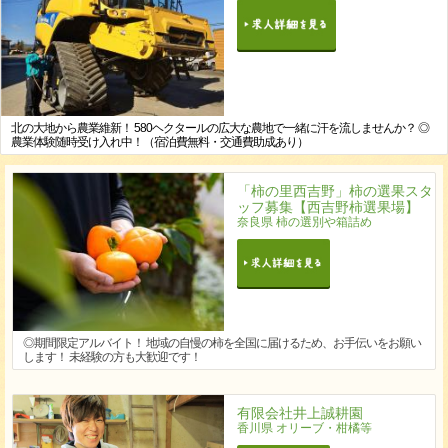
北の大地から農業維新！ 580ヘクタールの広大な農地で一緒に汗を流しませんか？ ◎
農業体験随時受け入れ中！（宿泊費無料・交通費助成あり）
「柿の里西吉野」柿の選果スタ
ッフ募集【西吉野柿選果場】
奈良県 柿の選別や箱詰め
◎期間限定アルバイト！ 地域の自慢の柿を全国に届けるため、お手伝いをお願い
します！ 未経験の方も大歓迎です！
有限会社井上誠耕園
香川県 オリーブ・柑橘等