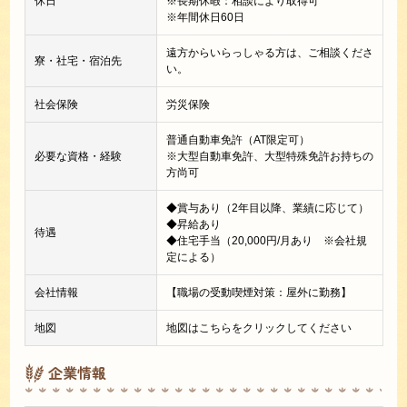
休日
※長期休暇：相談により取得可
※年間休日60日
遠方からいらっしゃる方は、ご相談くださ
寮・社宅・宿泊先
い。
社会保険
労災保険
普通自動車免許（AT限定可）
必要な資格・経験
※大型自動車免許、大型特殊免許お持ちの
方尚可
◆賞与あり（2年目以降、業績に応じて）
◆昇給あり
待遇
◆住宅手当（20,000円/月あり ※会社規
定による）
会社情報
【職場の受動喫煙対策：屋外に勤務】
地図
地図はこちらをクリックしてください
企業情報