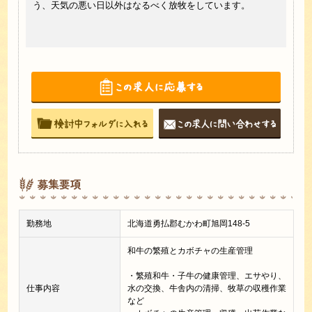
う、天気の悪い日以外はなるべく放牧をしています。
市場
！
大き
募集要項
勤務地
北海道勇払郡むかわ町旭岡148-5
和牛の繁殖とカボチャの生産管理
・繁殖和牛・子牛の健康管理、エサやり、
仕事内容
水の交換、牛舎内の清掃、牧草の収穫作業
など