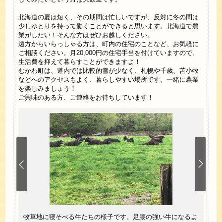
北海道の夏は短く、その期間は忙しいですが、反対に冬の間は
少しゆとりを持って働くことができると思います。北海道で農
業がしたい！そんな方はぜひお越しください。
遠方からいらっしゃる方は、町内の住宅のことなど、お気軽に
ご相談ください。月20,000円の住宅手当を付けていますので、
生活費を抑えて暮らすことができますよ！
むかわ町は、道内では比較的雪が少なく、札幌や千歳、苫小牧
などへのアクセスもよく、暮らしやすい場所です。一緒に農業
を楽しみましょう！
ご興味のある方、ご連絡をお待ちしています！
平取町
牧草地に寝そべる牛たちの様子です。足腰の強い牛になるよ
生ま
手当を