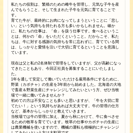
私たちの役割は、繁殖のための雌牛を管理し、元気な子牛を産
んでもらうこと、そして生まれた子牛を元気に育てることで
す。
育てた牛が、最終的にお肉になってしまうということに「悲し
い」という気持ちを持たれる方も多いかもしれません。確か
に、私たちの仕事は、「命」を扱う仕事です。食べるというこ
とは、何かの「命」をいただくということ。だからこそ、私た
ちは、牛に対する感謝の気持ちを常に忘れずに、育てている間
は、しっかりと愛情を注いで大切に育てるということを意識し
ています。
現在は父と私の2名体制で管理をしていますが、父が高齢になっ
てきたこともあり、今回正社員を募集することにいたしまし
た。
1年を通して安定して働いていただける雇用条件にするために、
野菜（カボチャ）の生産を3年前から始めました。北海道の大地
で畜産＆野菜生産にチャレンジしてみたいという方、ぜひ当牧
場で一緒に働いてみませんか？
初めての方は不安なことも多いと思いますが、「牛を大切に育
てたい！」という気持ちがあれば大丈夫です。牛の管理の仕方
など、基本からしっかりと教えていきます。
当牧場では牛の管理に加え、夏から秋にかけて、牛に食べさせ
るための牧草を育てています。牧草の仕事やカボチャの生産に
は農業機械を使いますので、機械の運転も積極的にチャレンジ
してみたいという方は大歓迎です。