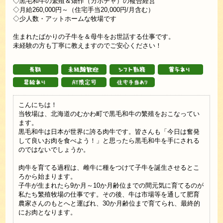
◇黒毛和牛の繁殖＆畑作（カボチャ）の複合経営
◇月給260,000円～（住宅手当20,000円/月含む）
◇少人数・アットホームな牧場です
生まれたばかりの子牛を＆母牛をお世話する仕事です。
未経験の方も丁寧に教えますのでご安心ください！
こんにちは！
当牧場は、北海道のむかわ町で黒毛和牛の繁殖をおこなってい
ます。
黒毛和牛は日本が世界に誇る肉牛です。皆さんも「今日は奮発
して良いお肉を食べよう！」と思ったら黒毛和牛を手にされる
のではないでしょうか。
肉牛を育てる過程は、雌牛に種をつけて子牛を誕生させるとこ
ろから始まります。
子牛が生まれたら9か月～10か月齢位までの間元気に育てるのが
私たち繁殖牧場の仕事です。その後、牛は市場等を通して肥育
農家さんのもとへと運ばれ、30か月齢位まで育てられ、最終的
にお肉となります。