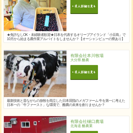
★免許なしOK・未経験者歓迎★日本を代表するオリーブアイランド「小豆島」で
10月から始まる農作業アルバイトをしませんか？【オーシャンビューの寮あり】
有限会社本川牧場
大分県 酪農
最新技術と昔ながらの放牧を両立した日本屈指のメガファーム 牛を第一に考えた
日本一の「牛ファースト」な環境で、酪農の未来を創りませんか？
有限会社樋口農場
北海道 酪農業