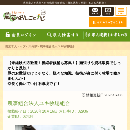
農業求人や農業への転職情報が満載！新規就農を希望する方も大歓迎！
農業求人トップ
>
大分県
>
農事組合法人ユキ牧場組合
【未経験の方歓迎！後継者候補も募集！】頑張りや資格取得でしっ
かりと反映！
豚のお世話だけじゃなく、様々な知識、技術が身に付く牧場で働き
ませんか！
◎長く働いていける環境です！
情報更新日 2026/07/08
農事組合法人ユキ牧場組合
掲載終了日：2026年10月16日 お仕事ID：02936
企業ID：02434