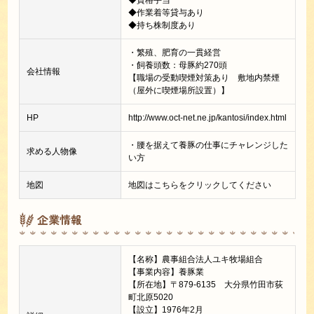
◆資格手当
◆作業着等貸与あり
◆持ち株制度あり
・繁殖、肥育の一貫経営
・飼養頭数：母豚約270頭
会社情報
【職場の受動喫煙対策あり 敷地内禁煙
（屋外に喫煙場所設置）】
HP
http://www.oct-net.ne.jp/kantosi/index.html
・腰を据えて養豚の仕事にチャレンジした
求める人物像
い方
地図
地図はこちらをクリックしてください
企業情報
【名称】農事組合法人ユキ牧場組合
【事業内容】養豚業
【所在地】〒879-6135 大分県竹田市荻
町北原5020
【設立】1976年2月