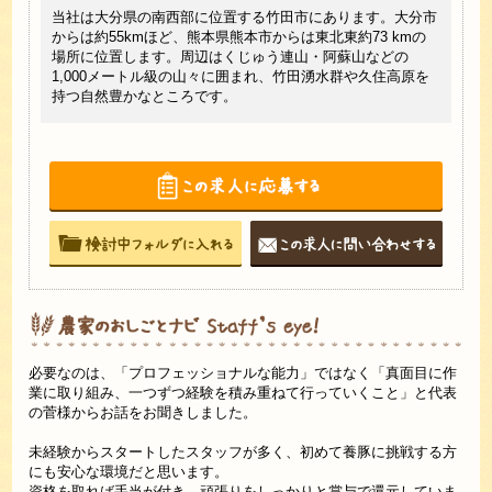
現在
当社は大分県の南西部に位置する竹田市にあります。大分市
た生活
って
からは約55kmほど、熊本県熊本市からは東北東約73 kmの
たし
場所に位置します。周辺はくじゅう連山・阿蘇山などの
トで
1,000メートル級の山々に囲まれ、竹田湧水群や久住高原を
持つ自然豊かなところです。
必要なのは、「プロフェッショナルな能力」ではなく「真面目に作
業に取り組み、一つずつ経験を積み重ねて行っていくこと」と代表
の菅様からお話をお聞きしました。
未経験からスタートしたスタッフが多く、初めて養豚に挑戦する方
にも安心な環境だと思います。
資格を取れば手当が付き、頑張りをしっかりと賞与で還元していま