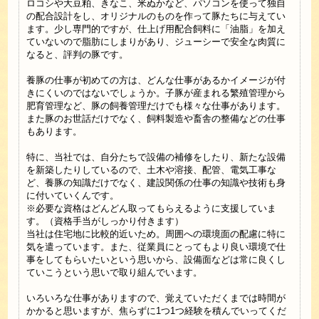
ロコシや大豆粕、きなこ、米ぬかなど、パソコンを使って独自
の配合設計をし、オリジナルのものを作って豚たちに与えてい
ます。少し専門的ですが、仕上げ用配合飼料に「油脂」を加え
ていないので脂肪にしまりがあり、ジューシーで安全な肉質に
なると、評判の豚です。
養豚の仕事が初めての方は、どんな仕事があるかイメージが付
きにくいのではないでしょうか。子豚が産まれる繁殖管理から
肥育管理など、豚の飼養管理だけでも様々な仕事があります。
また豚のお世話だけでなく、飼料製造や畜舎の整備などの仕事
もあります。
特に、当社では、自分たちで設備の補修をしたり、新たな設備
を新築したりしているので、土木や溶接、配管、電気工事な
ど、養豚の知識だけでなく、建設関係の仕事の知識や技術も身
に付いていくんです。
※必要な資格はどんどん取ってもらえるように支援していま
す。（資格手当がしっかり付きます）
当社は住宅地に比較的近いため。周囲への環境面の配慮に特に
気を遣っています。また、従業員にとってもより良い環境で仕
事をしてもらいたいという思いから、設備面などは常に良くし
ていこうという思いで取り組んでいます。
いろいろな仕事がありますので、覚えていただくまでは時間が
かかると思いますが、焦らずに1つ1つ経験を積んでいってくだ