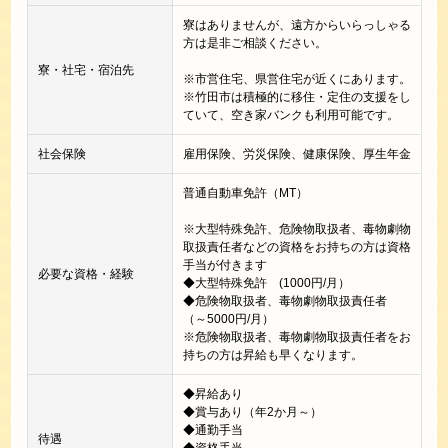
寮はありませんが、遠方からいらっしゃる
方は是非ご相談ください。
寮・社宅・宿泊先
※市営住宅、県営住宅が近くにあります。
※竹田市は積極的に移住・定住の支援をし
ていて、空き家バンクも利用可能です。
社会保険
雇用保険、労災保険、健康保険、厚生年金
普通自動車免許（MT）
※大型特殊免許、危険物取扱者、毒物劇物
取扱責任者などの資格をお持ちの方は資格
手当が付きます
必要な資格・経験
◆大型特殊免許 (1000円/月）
◆危険物取扱者、毒物劇物取扱責任者
（～5000円/月）
※危険物取扱者、毒物劇物取扱責任者をお
持ちの方は昇給も早くなります。
◆昇給あり
◆賞与あり（年2か月～）
◆通勤手当
待遇