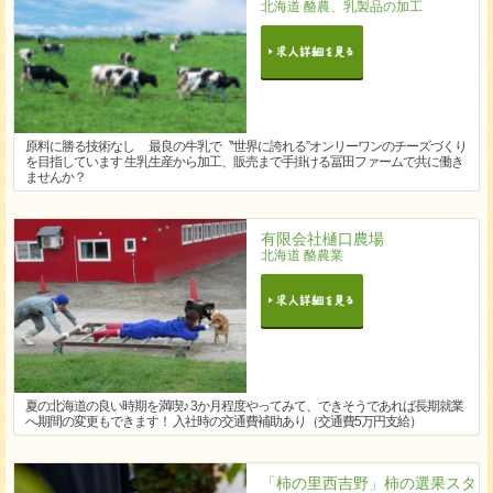
北海道 酪農、乳製品の加工
原料に勝る技術なし 最良の牛乳で〝世界に誇れる”オンリーワンのチーズづくり
を目指しています 生乳生産から加工、販売まで手掛ける冨田ファームで共に働き
ませんか？
有限会社樋口農場
北海道 酪農業
夏の北海道の良い時期を満喫♪ 3か月程度やってみて、できそうであれば長期就業
へ期間の変更もできます！ 入社時の交通費補助あり（交通費5万円支給）
「柿の里西吉野」柿の選果スタ