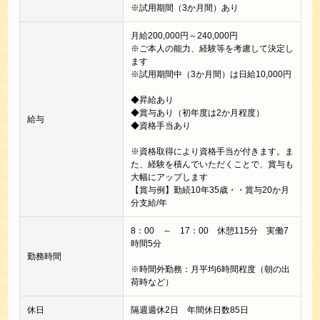
※試用期間（3か月間）あり
月給200,000円～240,000円
※ご本人の能力、経験等を考慮して決定し
ます
※試用期間中（3か月間）は日給10,000円
◆昇給あり
◆賞与あり（初年度は2か月程度）
給与
◆資格手当あり
※資格取得により資格手当が付きます。ま
た、経験を積んでいただくことで、賞与も
大幅にアップします
【賞与例】勤続10年35歳・・賞与20か月
分支給/年
8：00 ～ 17：00 休憩115分 実働7
時間5分
勤務時間
※時間外勤務：月平均6時間程度（朝の出
荷時など）
休日
隔週週休2日 年間休日数85日