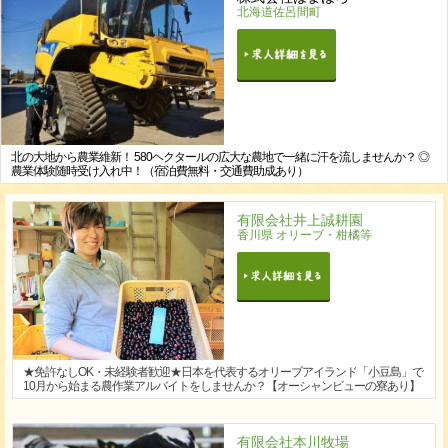
北海道佐呂間町
北の大地から農業維新！ 580ヘクタールの広大な農地で一緒に汗を流しませんか？ ◎
農業体験随時受け入れ中！（宿泊費無料・交通費助成あり）
有限会社井上誠耕園
香川県 オリーブ・柑橘等
★免許なしOK・未経験者歓迎★日本を代表するオリーブアイランド「小豆島」で
10月から始まる農作業アルバイトをしませんか？【オーシャンビューの寮あり】
有限会社本川牧場