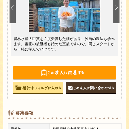
ある
農林水産大臣賞を２度受賞した畑があり、独自の農法も学べ
三ヶ
ます。当園の後継者も始めた直後ですので、同じスタートか
浜松
ら一緒に学んでいけます。
募集要項