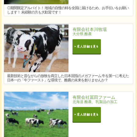
◎期間限定アルバイト！ 地域の自慢の柿を全国に届けるため、お手伝いをお願い
します！ 未経験の方も大歓迎です！
有限会社本川牧場
大分県 酪農
最新技術と昔ながらの放牧を両立した日本屈指のメガファーム 牛を第一に考えた
日本一の「牛ファースト」な環境で、酪農の未来を創りませんか？
有限会社冨田ファーム
北海道 酪農、乳製品の加工