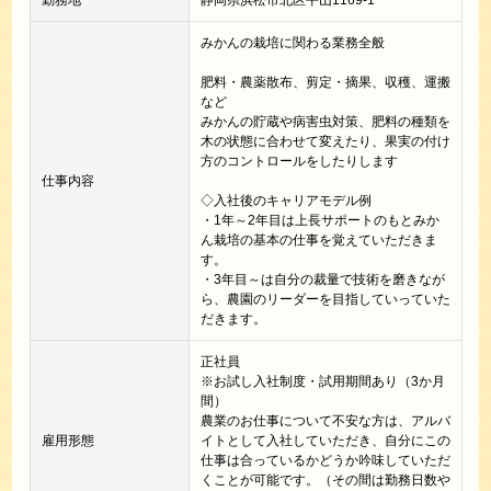
勤務地
静岡県浜松市北区平山1169-1
みかんの栽培に関わる業務全般
肥料・農薬散布、剪定・摘果、収穫、運搬
など
みかんの貯蔵や病害虫対策、肥料の種類を
木の状態に合わせて変えたり、果実の付け
方のコントロールをしたりします
仕事内容
◇入社後のキャリアモデル例
・1年～2年目は上長サポートのもとみか
ん栽培の基本の仕事を覚えていただきま
す。
・3年目～は自分の裁量で技術を磨きなが
ら、農園のリーダーを目指していっていた
だきます。
正社員
※お試し入社制度・試用期間あり（3か月
間）
農業のお仕事について不安な方は、アルバ
雇用形態
イトとして入社していただき、自分にこの
仕事は合っているかどうか吟味していただ
くことが可能です。（その間は勤務日数や