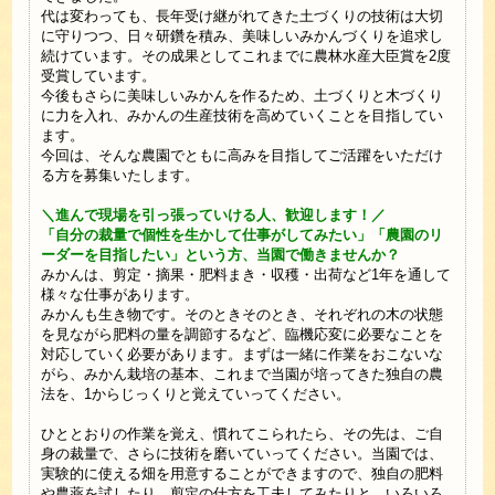
代は変わっても、長年受け継がれてきた土づくりの技術は大切
に守りつつ、日々研鑽を積み、美味しいみかんづくりを追求し
続けています。その成果としてこれまでに農林水産大臣賞を2度
受賞しています。
今後もさらに美味しいみかんを作るため、土づくりと木づくり
に力を入れ、みかんの生産技術を高めていくことを目指してい
ます。
今回は、そんな農園でともに高みを目指してご活躍をいただけ
る方を募集いたします。
＼進んで現場を引っ張っていける人、歓迎します！／
「自分の裁量で個性を生かして仕事がしてみたい」「農園のリ
ーダーを目指したい」という方、当園で働きませんか？
みかんは、剪定・摘果・肥料まき・収穫・出荷など1年を通して
様々な仕事があります。
みかんも生き物です。そのときそのとき、それぞれの木の状態
を見ながら肥料の量を調節するなど、臨機応変に必要なことを
対応していく必要があります。まずは一緒に作業をおこないな
がら、みかん栽培の基本、これまで当園が培ってきた独自の農
法を、1からじっくりと覚えていってください。
ひととおりの作業を覚え、慣れてこられたら、その先は、ご自
身の裁量で、さらに技術を磨いていってください。当園では、
実験的に使える畑を用意することができますので、独自の肥料
や農薬を試したり、剪定の仕方を工夫してみたりと、いろいろ