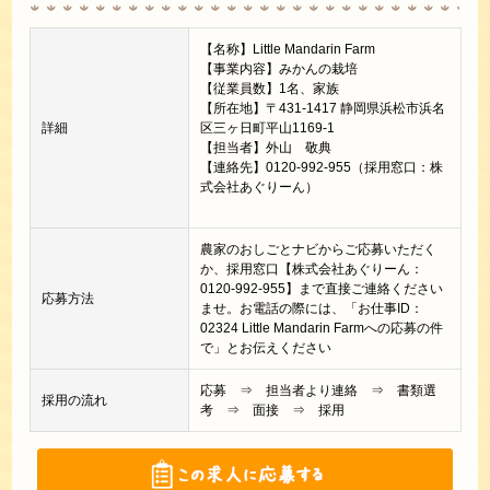
【名称】Little Mandarin Farm
【事業内容】みかんの栽培
【従業員数】1名、家族
【所在地】〒431-1417 静岡県浜松市浜名
詳細
区三ヶ日町平山1169-1
【担当者】外山 敬典
【連絡先】0120-992-955（採用窓口：株
式会社あぐりーん）
農家のおしごとナビからご応募いただく
か、採用窓口【株式会社あぐりーん：
0120-992-955】まで直接ご連絡ください
応募方法
ませ。お電話の際には、「お仕事ID：
02324 Little Mandarin Farmへの応募の件
で」とお伝えください
応募 ⇒ 担当者より連絡 ⇒ 書類選
採用の流れ
考 ⇒ 面接 ⇒ 採用