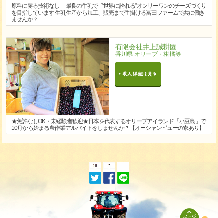
原料に勝る技術なし 最良の牛乳で〝世界に誇れる”オンリーワンのチーズづくり
を目指しています 生乳生産から加工、販売まで手掛ける冨田ファームで共に働き
ませんか？
有限会社井上誠耕園
香川県 オリーブ・柑橘等
★免許なしOK・未経験者歓迎★日本を代表するオリーブアイランド「小豆島」で
10月から始まる農作業アルバイトをしませんか？【オーシャンビューの寮あり】