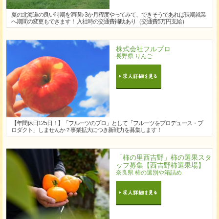
夏の北海道の良い時期を満喫♪ 3か月程度やってみて、できそうであれば長期就業
へ期間の変更もできます！ 入社時の交通費補助あり（交通費5万円支給）
株式会社フルプロ
長野県 りんご
【年間休日125日！】「フルーツのプロ」として「フルーツをプロデュース・プ
ロダクト」しませんか？事業拡大につき新戦力を募集します！
「柿の里西吉野」柿の選果スタ
ッフ募集【西吉野柿選果場】
奈良県 柿の選別や箱詰め