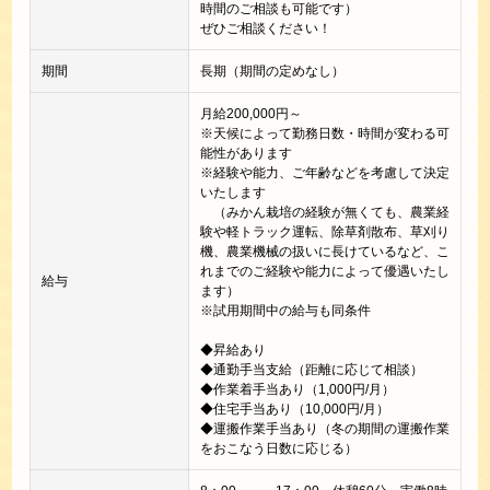
時間のご相談も可能です）
ぜひご相談ください！
期間
長期（期間の定めなし）
月給200,000円～
※天候によって勤務日数・時間が変わる可
能性があります
※経験や能力、ご年齢などを考慮して決定
いたします
（みかん栽培の経験が無くても、農業経
験や軽トラック運転、除草剤散布、草刈り
機、農業機械の扱いに長けているなど、こ
れまでのご経験や能力によって優遇いたし
給与
ます）
※試用期間中の給与も同条件
◆昇給あり
◆通勤手当支給（距離に応じて相談）
◆作業着手当あり（1,000円/月）
◆住宅手当あり（10,000円/月）
◆運搬作業手当あり（冬の期間の運搬作業
をおこなう日数に応じる）