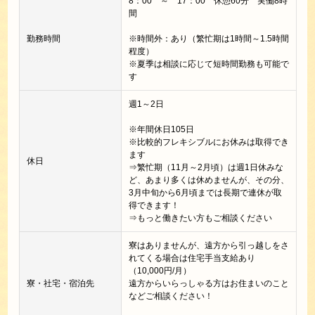
8：00 ～ 17：00 休憩60分 実働8時
間
勤務時間
※時間外：あり（繁忙期は1時間～1.5時間
程度）
※夏季は相談に応じて短時間勤務も可能で
す
週1～2日
※年間休日105日
※比較的フレキシブルにお休みは取得でき
ます
休日
⇒繁忙期（11月～2月頃）は週1日休みな
ど、あまり多くは休めませんが、その分、
3月中旬から6月頃までは長期で連休が取
得できます！
⇒もっと働きたい方もご相談ください
寮はありませんが、遠方から引っ越しをさ
れてくる場合は住宅手当支給あり
（10,000円/月）
寮・社宅・宿泊先
遠方からいらっしゃる方はお住まいのこと
などご相談ください！