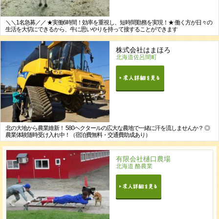
＼＼1名急募／／ ★実働6時間！効率を重視し、短時間勤務を実現！★ 働く方が日々の
生活を大切にできるから、牛に思いやりを持って接することができます
株式会社はまほろ
北海道佐呂間町
北の大地から農業維新！ 580ヘクタールの広大な農地で一緒に汗を流しませんか？ ◎
農業体験随時受け入れ中！（宿泊費無料・交通費助成あり）
有限会社樋口農場
北海道 酪農業