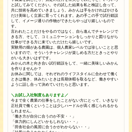
と試してみてください。その試した結果を私と検証し合って、
共に技術を高めていきましょう。みかんは手をかければかける
だけ美味しく立派に育ってくれます。あの手この手で試行錯誤
して、イメージ通りの作物ができたらやっぱり嬉しいもので
す。
言われたことだけをやるのではなく、自ら進んでチャレンジで
きる方、そして、コミュニケーションをしっかりと図りながら
仕事ができる方に来ていただけたら嬉しいです。
実験用の畑がある農園は、個人農家レベルでは珍しいことと思
いますので、そういうチャレンジが楽しめる方だときっとやり
がいも大きいはずです。
みかんの木と向き合い試行錯誤をして、一緒に美味しいみかん
を作りませんか？
お休みに関しては、それぞれのライフスタイルに合わせて働く
ときは働き、休みたいときは長期休暇を取るなど、働きやすい
ように話し合って決めていけたらと思います。
＼お試し入社制度もありますよ／
今まで全く農業の仕事をしたことがない方にとって、いきなり
正社員で働くということは少しハードルが高く感じられるかも
しれません。
「働き方が自分に合うのか不安・・」
「体力的にしんどいかもしれない・・」
「田舎社会の風習に合うかがわからない・・」