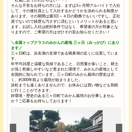
「社風に合うかわからない・・」
そんな不安をお持ちの方には、まずは3ヶ月間アルバイトで入社
して、その後社員として入社するかどうかを決められる制度が
あります。その期間は週3日～４日の勤務でもいいですし、正社
員でないので経歴も汚さずに済むというメリットがあると思い
ます。お試し入社は絶対条件ではなく、希望者の方が対象とな
りますので、ご希望の方はぜひその旨お知らせください！
＼全国トップクラスのみかんの産地 三ヶ日（みっかび）にあり
ます／
三ヶ日町は、浜名湖の支湖である猪鼻湖の近くに位置していま
す。
年平均16度と温暖な気候であること、日照量が多いこと、耕土
が浅く乾燥しやすいなど恵まれた環境で、みかんの産地として
全国的に知られています。三ヶ日町のみかん栽培の歴史は古
く、約300年前より栽培が始まりました。
浜松までも遠くありませんので、お休みには買い物なども気軽
に行くことができます。
好環境・歴史のある三ヶ日町でみかん栽培のお仕事しません
か？ご応募をお待ちしております！