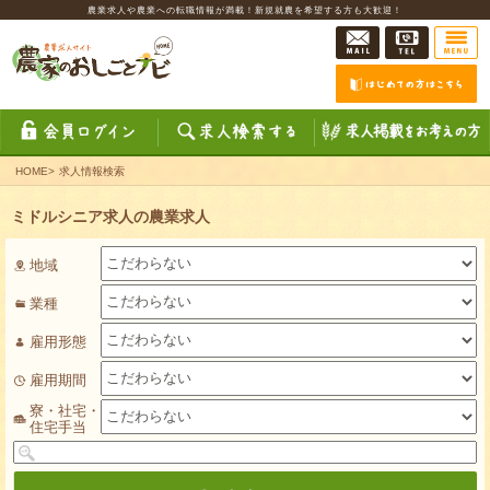
農業求人や農業への転職情報が満載！新規就農を希望する方も大歓迎！
HOME
>
求人情報検索
ミドルシニア求人の農業求人
地域
業種
雇用形態
雇用期間
寮・社宅・
住宅手当