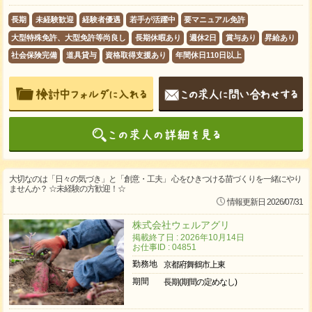
長期
未経験歓迎
経験者優遇
若手が活躍中
要マニュアル免許
大型特殊免許、大型免許等尚良し
長期休暇あり
週休2日
賞与あり
昇給あり
社会保険完備
道具貸与
資格取得支援あり
年間休日110日以上
大切なのは「日々の気づき」と「創意・工夫」 心をひきつける苗づくりを一緒にやり
ませんか？ ☆未経験の方歓迎！☆
情報更新日 2026/07/31
株式会社ウェルアグリ
掲載終了日 : 2026年10月14日
お仕事ID : 04851
勤務地
京都府舞鶴市上東
期間
長期(期間の定めなし)