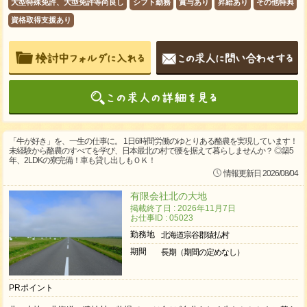
大型特殊免許、大型免許等尚良し
シフト勤務
賞与あり
昇給あり
その他特典
資格取得支援あり
「牛が好き」を、一生の仕事に。 1日6時間労働のゆとりある酪農を実現しています！
未経験から酪農のすべてを学び、日本最北の村で腰を据えて暮らしませんか？ ◎築5
年、2LDKの寮完備！車も貸し出しもＯＫ！
情報更新日 2026/08/04
有限会社北の大地
掲載終了日 : 2026年11月7日
お仕事ID : 05023
勤務地
北海道宗谷郡猿払村
期間
長期（期間の定めなし）
PRポイント