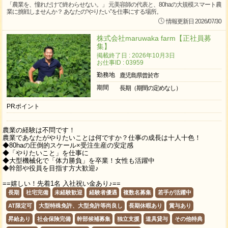
「農業を、憧れだけで終わらせない。」 元美容師の代表と、80haの大規模スマート農
業に挑戦しませんか？ あなたの“やりたい”を仕事にする場所。
情報更新日 2026/07/30
株式会社maruwaka farm【正社員募
集】
掲載終了日 : 2026年10月3日
お仕事ID : 03959
勤務地
鹿児島県曾於市
期間
長期（期間の定めなし）
PRポイント
農業の経験は不問です！
農業であなたがやりたいことは何ですか？仕事の成長は十人十色！
◆80haの圧倒的スケール×受注生産の安定感
◆「やりたいこと」を仕事に
◆大型機械化で「体力勝負」を卒業！女性も活躍中
◆幹部や役員を目指す方大歓迎♪
==嬉しい！先着1名 入社祝い金あり♪==
長期
社宅完備
未経験歓迎
経験者優遇
複数名募集
若手が活躍中
AT限定可
大型特殊免許、大型免許等尚良し
長期休暇あり
賞与あり
昇給あり
社会保険完備
幹部候補募集
独立支援
道具貸与
その他特典