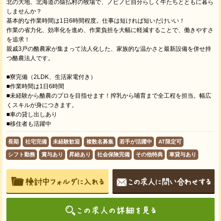
北の大地、北海道の猿払村の牧場で、ノビノビ自分らしく牛たちとともに暮ら
しませんか？
基本的な作業時間は1日6時間程度。仕事は短ければ短いだけいい！
作業の省力化、効率化を進め、作業負担を大幅に軽減することで、働きやすさ
を追求！
親戚3戸の酪農家が集まって法人化した、家族的な温かさと最新設備を併せ持
つ酪農法人です。
■寮完備（2LDK、生活家電付き）
■作業時間は1日6時間
■未経験から酪農のプロを目指せます！搾乳から哺育まで全工程を担当。幅広
くスキルが身につきます。
■車の貸し出しあり
■移住者も活躍中
長期
社宅完備
未経験歓迎
複数名募集
若手が活躍中
AT限定可
シフト勤務
賞与あり
昇給あり
社会保険完備
その他特典
車貸与あり