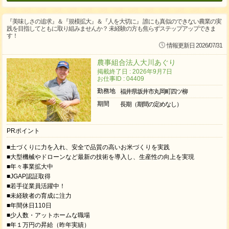
『美味しさの追求』＆『規模拡大』＆『人を大切に』 誰にも真似のできない農業の実
践を目指してともに取り組みませんか？ 未経験の方も焦らずステップアップできま
す！
情報更新日 2026/07/31
農事組合法人大川あぐり
掲載終了日 : 2026年9月7日
お仕事ID : 04409
勤務地
福井県坂井市丸岡町四ツ柳
期間
長期（期間の定めなし）
PRポイント
■土づくりに力を入れ、安全で品質の高いお米づくりを実践
■大型機械やドローンなど最新の技術を導入し、生産性の向上を実現
■年々事業拡大中
■JGAP認証取得
■若手従業員活躍中！
■未経験者の育成に注力
■年間休日110日
■少人数・アットホームな職場
■年１万円の昇給（昨年実績）