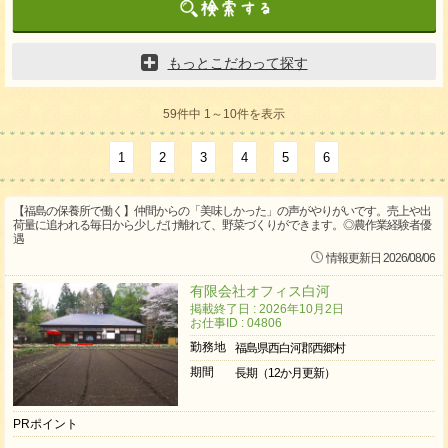
もっとこだわって探す
59件中 1～10件を表示
1
2
3
4
5
6
【福島の保養所で働く】仲間からの「美味しかった」の声がやりがいです。売上や出
荷量に追われる毎日から少しだけ離れて、野菜づくりができます。◎農作業経験者優
遇
情報更新日 2026/08/06
有限会社オフィス白河
掲載終了日 : 2026年10月2日
お仕事ID : 04806
勤務地
福島県西白河郡西郷村
期間
長期（12か月更新）
PRポイント