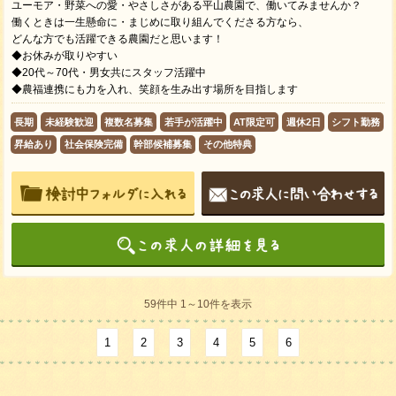
ユーモア・野菜への愛・やさしさがある平山農園で、働いてみませんか？
働くときは一生懸命に・まじめに取り組んでくださる方なら、
どんな方でも活躍できる農園だと思います！
◆お休みが取りやすい
◆20代～70代・男女共にスタッフ活躍中
◆農福連携にも力を入れ、笑顔を生み出す場所を目指します
長期
未経験歓迎
複数名募集
若手が活躍中
AT限定可
週休2日
シフト勤務
昇給あり
社会保険完備
幹部候補募集
その他特典
59件中 1～10件を表示
1
2
3
4
5
6