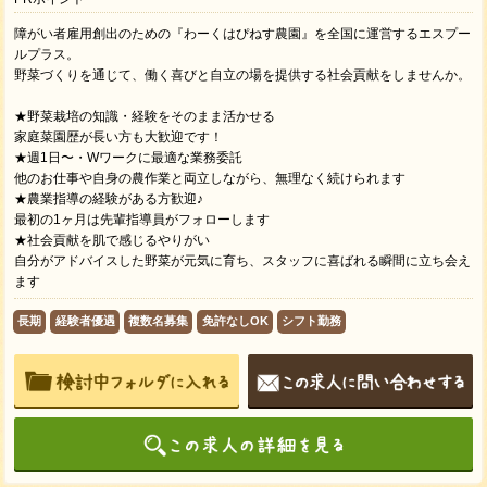
障がい者雇用創出のための『わーくはぴねす農園』を全国に運営するエスプー
ルプラス。
野菜づくりを通じて、働く喜びと自立の場を提供する社会貢献をしませんか。
★野菜栽培の知識・経験をそのまま活かせる
家庭菜園歴が長い方も大歓迎です！
★週1日〜・Wワークに最適な業務委託
他のお仕事や自身の農作業と両立しながら、無理なく続けられます
★農業指導の経験がある方歓迎♪
最初の1ヶ月は先輩指導員がフォローします
★社会貢献を肌で感じるやりがい
自分がアドバイスした野菜が元気に育ち、スタッフに喜ばれる瞬間に立ち会え
ます
長期
経験者優遇
複数名募集
免許なしOK
シフト勤務