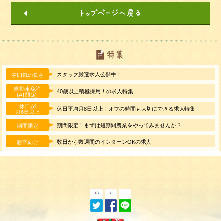
スタッフ厳選求人公開中！
雰囲気の良さ
自動車免許
40歳以上積極採用！の求人特集
(AT限定)
休日が
休日平均月8日以上！オフの時間も大切にできる求人特集
月6日以上
期間限定！まずは短期間農業をやってみませんか？
期間限定
数日から数週間のインターンOKの求人
新卒向け