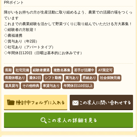
PRポイント
障がいをお持ちの方が生産活動に取り組めるよう、農業での活躍の場をつくっ
ています
これまでの農業経験を活かして野菜づくりに取り組んでいただける方大募集！
◇経験者の方歓迎！
◇農福連携
◇賞与あり（年2回）
◇社宅あり（アパートタイプ）
◇年間休日120日（日曜は基本的にお休みです）
長期
社宅完備
経験者優遇
複数名募集
若手が活躍中
AT限定可
長期休暇あり
週休2日
シフト勤務
賞与あり
昇給あり
社会保険完備
道具貸与
その他特典
車貸与あり
年間休日110日以上