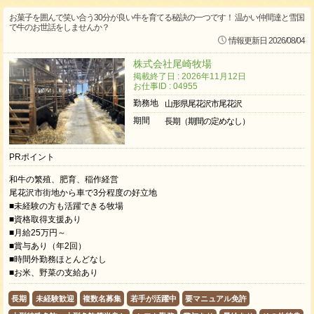
お菓子を囲んで笑い合う30分が良い牛を育てる秘訣の一つです！ 温かい仲間達と雪国
で牛のお世話をしませんか？
情報更新日 2026/08/04
株式会社尾崎牧場
掲載終了日 : 2026年11月12日
お仕事ID : 04955
勤務地
山形県尾花沢市尾花沢
期間
長期（期間の定めなし）
PRポイント
和牛の繁殖、肥育、稲作経営
尾花沢市街地から車で3分程度の好立地
■未経験の方も活躍できる牧場
■資格取得支援あり
■月給25万円～
■賞与あり（年2回）
■時間外勤務ほとんどなし
■お米、野菜の支給あり
長期
未経験歓迎
複数名募集
若手が活躍中
要マニュアル免許