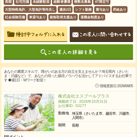
長期
社宅完備
未経験歓迎
経験者優遇
複数名募集
AT限定可
大型特殊免許、大型免許等尚良し
週休2日
シフト勤務
賞与あり
昇給あり
社会保険完備
車貸与あり
資格取得支援あり
退職金制度あり
あなたの農業スキルで、障がいのある方の自立を支えませんか？埼玉県内（さいた
ま・川越など）で、あなたの培った栽培ノウハウを活かしてアドバイスするお仕事で
す ◆週1日・Wワーク歓迎！
情報更新日 2026/08/05
株式会社エスプールプラス
掲載終了日 : 2026年10月31日
お仕事ID : 03177
勤務地
埼玉県（さいたま市、越谷市、川越市、
入間市）
期間
長期
PRポイント