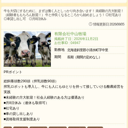
牛を大切にするために、まずは働く人としっかり向き合います！ 未経験の方大歓迎！
（経験者ももちろん歓迎！） 牛と仲良くなるところから始めましょう！ ◎社宅あり
◎車貸し出し可 ◎月8日休み
情報更新日 2026/08/05
有限会社中山牧場
掲載終了日 : 2026年11月2日
お仕事ID : 04947
勤務地
北海道斜里郡小清水町字中里
期間
長期（期間の定めなし）
PRポイント
総飼養頭数290頭（搾乳頭数90頭）
搾乳ロボットも導入し、牛にも人にもゆとりを持って接していける酪農経営を
実践
■未経験の方大歓迎！社会人経験のある方は優遇あり
■月8日休み（連休も取得可）
■社宅あり
■車の貸し出しあり
■資格取得支援制度あり