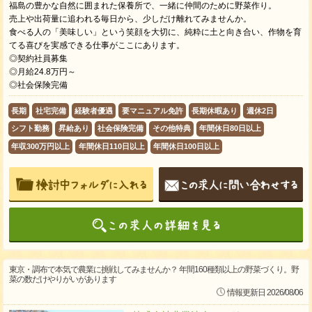
福島の豊かな自然に囲まれた保養所で、一緒に仲間のために野菜作り。
売上や出荷量に追われる毎日から、少しだけ離れてみませんか。
食べる人の「美味しい」という笑顔を大切に、純粋に土と向き合い、作物を育
てる喜びを実感できる仕事がここにあります。
◎契約社員募集
◎月給24.8万円～
◎社会保険完備
長期
社宅完備
経験者優遇
要マニュアル免許
長期休暇あり
週休2日
シフト勤務
昇給あり
社会保険完備
その他特典
年間休日80日以上
年収300万円以上
年間休日110日以上
年間休日100日以上
東京・調布で本気で農業に挑戦してみませんか？ 年間160種類以上の野菜づくり。野
菜の数だけやりがいがあります
情報更新日 2026/08/06