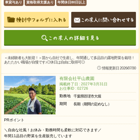
車貸与あり
資格取得支援あり
年間休日80日以上
＜未経験者も大歓迎！＞苗から自社で生産し、年間通して多品目の露地野菜を栽培！
あたたかい職場が自慢です♪◎休日は自由に取得可◎
情報更新日 2026/07/30
有限会社平山農園
掲載終了日 : 2027年3月31日
お仕事ID : 02726
勤務地
千葉県匝瑳市大堀
期間
長期（期間の定めなし）
PRポイント
＼自由な社風！お休み・勤務時間も柔軟に対応できます／
年間11品目の野菜を生産販売しています