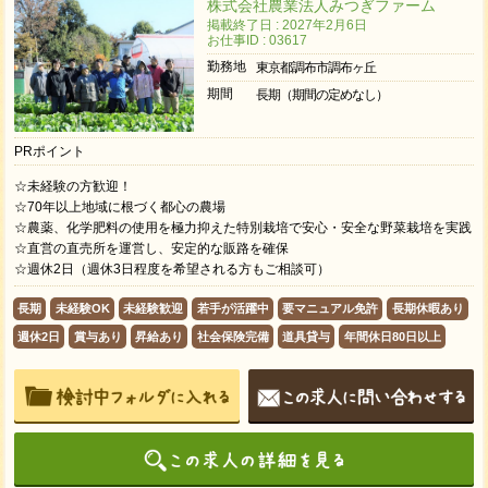
株式会社農業法人みつぎファーム
掲載終了日 : 2027年2月6日
お仕事ID : 03617
勤務地
東京都調布市調布ヶ丘
期間
長期（期間の定めなし）
PRポイント
☆未経験の方歓迎！
☆70年以上地域に根づく都心の農場
☆農薬、化学肥料の使用を極力抑えた特別栽培で安心・安全な野菜栽培を実践
☆直営の直売所を運営し、安定的な販路を確保
☆週休2日（週休3日程度を希望される方もご相談可）
長期
未経験OK
未経験歓迎
若手が活躍中
要マニュアル免許
長期休暇あり
週休2日
賞与あり
昇給あり
社会保険完備
道具貸与
年間休日80日以上