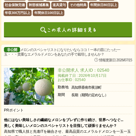
社会保険完備
幹部候補募集
道具貸与
その他特典
年間休日80日以上
年収300万円以上
年間休日100日以上
非公開
メロンのスペシャリストになりたいならココ！一本の苗にたった一
玉・・・貴重なエメラルドメロンをあなたの手で栽培しませんか？
情報更新日 2026/07/15
非公開求人 求人ID：02540
掲載終了日 : 2026年10月17日
お仕事ID : 02540
勤務地
高知県香南市夜須町
期間
長期（期間の定めなし）
PRポイント
他にはない美味しさの繊細なメロンをブレずに作り続け、世界へつなぐ...
美しく美味しいメロンのスペシャリストを目指して頑張りませんか？
高知県で職人技と先進ITを融合させ、最高品質のエメラルドメロンを一玉一玉