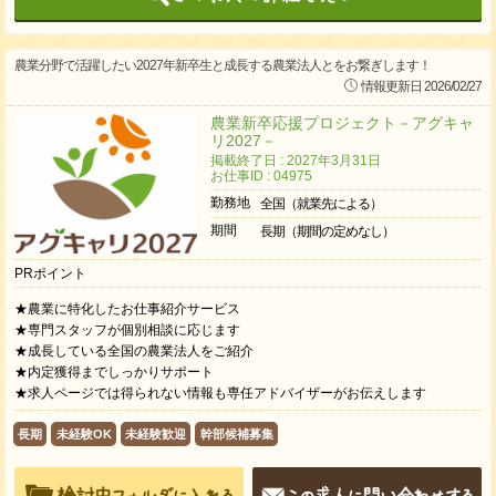
農業分野で活躍したい2027年新卒生と成長する農業法人とをお繋ぎします！
情報更新日 2026/02/27
農業新卒応援プロジェクト－アグキャ
リ2027－
掲載終了日 : 2027年3月31日
お仕事ID : 04975
勤務地
全国（就業先による）
期間
長期（期間の定めなし）
PRポイント
★農業に特化したお仕事紹介サービス
★専門スタッフが個別相談に応じます
★成長している全国の農業法人をご紹介
★内定獲得までしっかりサポート
★求人ページでは得られない情報も専任アドバイザーがお伝えします
長期
未経験OK
未経験歓迎
幹部候補募集