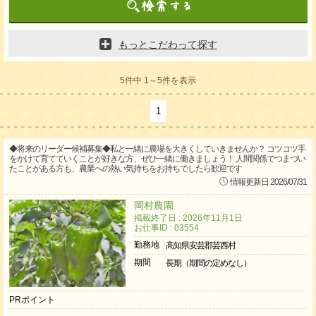
もっとこだわって探す
5件中 1～5件を表示
1
◆将来のリーダー候補募集◆私と一緒に農場を大きくしていきませんか？ コツコツ手
をかけて育てていくことが好きな方、ぜひ一緒に働きましょう！ 人間関係でつまづい
たことがある方も、農業への熱い気持ちをお持ちでしたら歓迎です
情報更新日 2026/07/31
岡村農園
掲載終了日 : 2026年11月1日
お仕事ID : 03554
勤務地
高知県安芸郡芸西村
期間
長期（期間の定めなし）
PRポイント