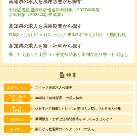
高知県の求人を雇用形態から探す
未経験者歓迎
経験者優遇
新卒対象（2027年卒業）
新卒対象（2028年以降卒業）
高知県の求人を雇用期間から探す
長期
3ヶ月以上
1ヶ月以上3ヶ月未満
2週間程度
1日～1週間程度
高知県の求人を寮・社宅から探す
寮・社宅あり
住宅手当・家賃補助あり
両制度あり
寮・社宅なし
スタッフ厳選求人公開中！
雰囲気の良さ
自動車免許
40歳以上積極採用！の求人特集
(AT限定)
休日が
休日平均月8日以上！オフの時間も大切にできる求人特集
月6日以上
期間限定！まずは短期間農業をやってみませんか？
期間限定
数日から数週間のインターンOKの求人
新卒向け