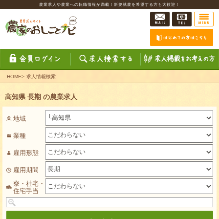
農業求人や農業への転職情報が満載！新規就農を希望する方も大歓迎！
HOME
>
求人情報検索
高知県 長期 の農業求人
地域
業種
雇用形態
雇用期間
寮・社宅・
住宅手当