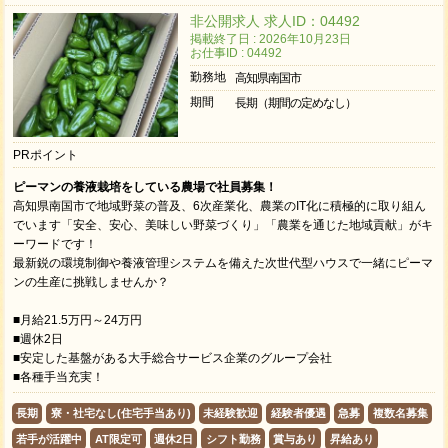
非公開求人 求人ID：04492
掲載終了日 : 2026年10月23日
お仕事ID : 04492
勤務地
高知県南国市
期間
長期（期間の定めなし）
PRポイント
ピーマンの養液栽培をしている農場で社員募集！
高知県南国市で地域野菜の普及、6次産業化、農業のIT化に積極的に取り組ん
でいます「安全、安心、美味しい野菜づくり」「農業を通じた地域貢献」がキ
ーワードです！
最新鋭の環境制御や養液管理システムを備えた次世代型ハウスで一緒にピーマ
ンの生産に挑戦しませんか？
■月給21.5万円～24万円
■週休2日
■安定した基盤がある大手総合サービス企業のグループ会社
■各種手当充実！
長期
寮・社宅なし(住宅手当あり)
未経験歓迎
経験者優遇
急募
複数名募集
若手が活躍中
AT限定可
週休2日
シフト勤務
賞与あり
昇給あり