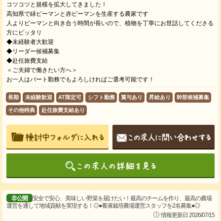
コツコツと規模を拡大してきました！
高知県で緑ピーマンと赤ピーマンを生産する農家です
人よりピーマンと向き合う時間が長いので、植物を丁寧にお世話してくださる
方にピッタリ
◆未経験者大歓迎
◆リーダー候補募集
◆赴任旅費支給
＜ご夫婦で働きたい方へ＞
お一人はパート勤務でもよろしければご選考可能です！
長期
未経験歓迎
AT限定可
シフト勤務
賞与あり
昇給あり
幹部候補募集
その他特典
赴任旅費支給あり
非公開
安全で安心、美味しい野菜を届けたい！最高のチームを作り、最高の農場
運営を通して地域貢献を実現する！◎●養液栽培農場運営スタッフを2名募集●◎
情報更新日 2026/07/15