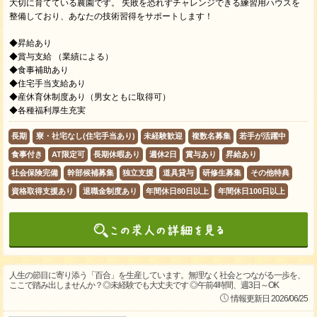
大切に育てている農園です。 失敗を恐れずチャレンジできる練習用ハウスを
整備しており、あなたの技術習得をサポートします！
◆昇給あり
◆賞与支給 （業績による）
◆食事補助あり
◆住宅手当支給あり
◆産休育休制度あり（男女ともに取得可）
◆各種福利厚生充実
長期
寮・社宅なし(住宅手当あり)
未経験歓迎
複数名募集
若手が活躍中
食事付き
AT限定可
長期休暇あり
週休2日
賞与あり
昇給あり
社会保険完備
幹部候補募集
独立支援
道具貸与
研修生募集
その他特典
資格取得支援あり
退職金制度あり
年間休日80日以上
年間休日100日以上
人生の節目に寄り添う「百合」を生産しています。無理なく社会とつながる一歩を、
ここで踏み出しませんか？◎未経験でも大丈夫です ◎午前4時間、週3日～OK
情報更新日 2026/06/25