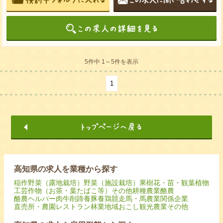
5件中 1～5件を表示
1
高知県の求人を業種から探す
稲作
野菜（露地栽培）
野菜（施設栽培）
果樹
花・苗・観葉植物
工芸作物（お茶・葉たばこ等）
その他耕種農業
酪農
酪農ヘルパー
肉牛
削蹄
養豚
養鶏
競走馬・馬
農業関係企業
直売所・農園レストラン
林業
地域おこし
観光農業
その他