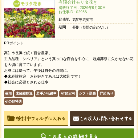
有限会社モリタ花き
掲載終了日 : 2026年9月30日
お仕事ID : 02966
勤務地
高知県高知市
期間
長期（期間の定めなし）
PRポイント
高知市長浜で続く百合農家。
主力品種「シベリア」という真っ白な百合を中心に、冠婚葬祭に欠かせない花
を大切に育てています。
お昼には帰って、午後は自分の時間に。
◆未経験歓迎！お花好きであれば大歓迎です！
◆社会に必要とされる仕事
長期
未経験歓迎
若手が活躍中
AT限定可
シフト勤務
昇給あり
その他特典