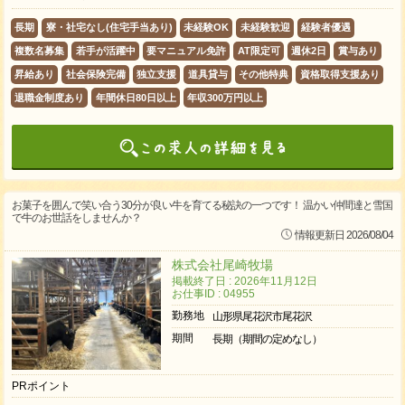
長期
寮・社宅なし(住宅手当あり)
未経験OK
未経験歓迎
経験者優遇
複数名募集
若手が活躍中
要マニュアル免許
AT限定可
週休2日
賞与あり
昇給あり
社会保険完備
独立支援
道具貸与
その他特典
資格取得支援あり
退職金制度あり
年間休日80日以上
年収300万円以上
お菓子を囲んで笑い合う30分が良い牛を育てる秘訣の一つです！ 温かい仲間達と雪国
で牛のお世話をしませんか？
情報更新日 2026/08/04
株式会社尾崎牧場
掲載終了日 : 2026年11月12日
お仕事ID : 04955
勤務地
山形県尾花沢市尾花沢
期間
長期（期間の定めなし）
PRポイント