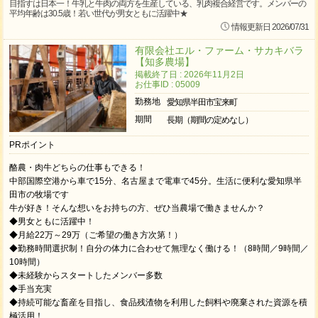
目指すは日本一！牛乳と牛肉の両方を生産している、乳肉複合経営です。メンバーの
平均年齢は30.5歳！若い世代が男女ともに活躍中★
情報更新日 2026/07/31
有限会社エル・ファーム・サカキバラ
【知多農場】
掲載終了日 : 2026年11月2日
お仕事ID : 05009
勤務地
愛知県半田市宝来町
期間
長期（期間の定めなし）
PRポイント
酪農・肉牛どちらの仕事もできる！
中部国際空港から車で15分、名古屋まで電車で45分。生活に便利な愛知県半
田市の牧場です
牛が好き！そんな想いをお持ちの方、ぜひ当農場で働きませんか？
◆男女ともに活躍中！
◆月給22万～29万（ご希望の働き方次第！）
◆勤務時間選択制！自分の体力に合わせて無理なく働ける！（8時間／9時間／
10時間）
◆未経験からスタートしたメンバー多数
◆手当充実
◆持続可能な畜産を目指し、食品残渣物を利用した飼料や廃棄された資源を積
極活用！