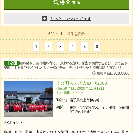
もっとこだわって探す
52件中 1～10件を表示
1
2
3
4
5
6
非公開
種を播き、農作物を育て、収穫する喜び、家畜を飼育する喜び、食で皆を
笑顔にする喜びを私たちと共に一緒に分かち合いませんか！ ◎未経験の方歓迎！
情報更新日 2026/08/06
非公開求人 求人ID：02903
掲載終了日 : 2026年11月12日
お仕事ID : 02903
勤務地
岩手県北上市和賀町
期間
長期（期間の定めなし）、長期（契約期
間12ヶ月更新）
PRポイント
水稲、畑作、野菜、畜産など様々な部門があります（適性に合った仕事が見つ