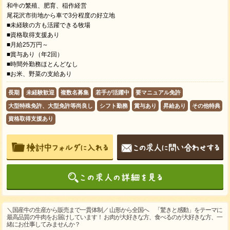
和牛の繁殖、肥育、稲作経営
尾花沢市街地から車で3分程度の好立地
■未経験の方も活躍できる牧場
■資格取得支援あり
■月給25万円～
■賞与あり（年2回）
■時間外勤務ほとんどなし
■お米、野菜の支給あり
長期
未経験歓迎
複数名募集
若手が活躍中
要マニュアル免許
大型特殊免許、大型免許等尚良し
シフト勤務
賞与あり
昇給あり
その他特典
資格取得支援あり
＼国産牛の生産から販売まで一貫体制／ 山形から全国へ 「驚きと感動」をテーマに
最高品質の牛肉をお届けしています！ お肉が大好きな方、食べるのが大好きな方、一
緒にお仕事してみませんか？