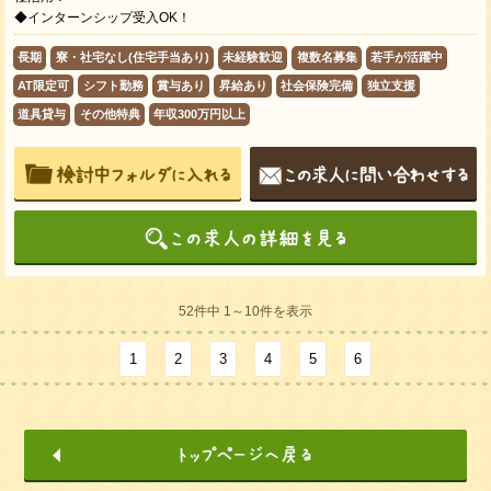
◆インターンシップ受入OK！
長期
寮・社宅なし(住宅手当あり)
未経験歓迎
複数名募集
若手が活躍中
AT限定可
シフト勤務
賞与あり
昇給あり
社会保険完備
独立支援
道具貸与
その他特典
年収300万円以上
52件中 1～10件を表示
1
2
3
4
5
6