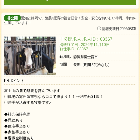
非公開
愛知と静岡で、酪農×肥育の複合経営！安全・安心なおいしい牛乳・牛肉を
生産しています！
情報更新日 2026/08/05
非公開求人 求人ID：03367
掲載終了日 : 2026年11月10日
お仕事ID : 03367
勤務地
静岡県富士宮市
期間
長期（期間の定めなし）
PRポイント
富士山の麓で酪農を営んでいます
〇職場の雰囲気重視ならココで決まり！！ 平均年齢31歳！
〇若手が活躍する牧場です♪
◆社会保険完備
◆昇給あり
◆住宅手当あり
◆家族手当あり
◆退職金制度あり