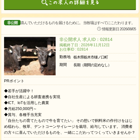
非公開
喜んでいただけるものを届けるために。 当牧場はすべてにこだわります。
情報更新日 2026/08/05
非公開求人 求人ID：02814
掲載終了日 : 2026年11月12日
お仕事ID : 02814
勤務地
栃木県栃木市樋ノ口町
期間
長期（期間の定めなし）
PRポイント
◆若手が活躍中！
◆自社生産による耕畜連携を実現
◆ICT、IoTを活用した農業
◆月給250,000円～
◆賞与、各種手当充実
「自分たちの育てたもので牛を育てたい」 その想いで飼料米の作付けをはじ
め稲わら、牧草、デントコーンサイレージを栽培、給与しています。 消費者
の方々に喜んでいただけるものを、一緒にこだわってつくっていきませんか？