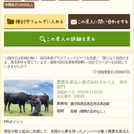
年間休日100日以上
＼国内では前例の無い、純日本産グラスフェッドビーフを生産／「限りなく自然のま
ま」黒毛和牛を育てています～放牧×自社生産牧草飼料～当社でリーダーを目指して
いきませんか？
情報更新日 2026/07/31
農業生産法人株式会社さかうえ 肉牛
部門
掲載終了日 : 2026年11月3日
お仕事ID : 03042
勤務地
鹿児島県志布志市志布志町
期間
長期（期間の定めなし）
PRポイント
理念や取り組みに共感して、全国から夢を持ったメンバーが集う農業生産法人