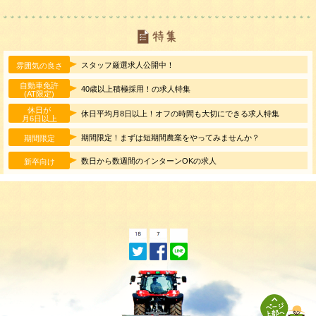
スタッフ厳選求人公開中！
雰囲気の良さ
自動車免許
40歳以上積極採用！の求人特集
(AT限定)
休日が
休日平均月8日以上！オフの時間も大切にできる求人特集
月6日以上
期間限定！まずは短期間農業をやってみませんか？
期間限定
数日から数週間のインターンOKの求人
新卒向け