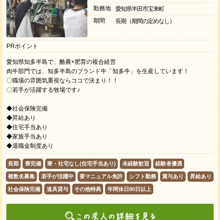
勤務地
愛知県半田市宝来町
期間
長期（期間の定めなし）
PRポイント
愛知県知多半島で、酪農×肥育の複合経営
肉牛部門では、知多半島のブランド牛「知多牛」を生産しています！
〇職場の雰囲気重視ならココで決まり！！
〇若手が活躍する牧場です♪
◆社会保険完備
◆昇給あり
◆住宅手当あり
◆家族手当あり
◆退職金制度あり
長期
寮完備
寮・社宅なし(住宅手当あり)
未経験歓迎
経験者優遇
複数名募集
若手が活躍中
要マニュアル免許
シフト勤務
賞与あり
昇給あり
社会保険完備
道具貸与
その他特典
年間休日80日以上