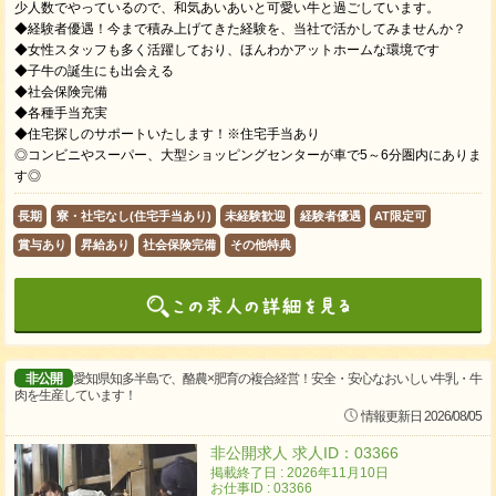
少人数でやっているので、和気あいあいと可愛い牛と過ごしています。
◆経験者優遇！今まで積み上げてきた経験を、当社で活かしてみませんか？
◆女性スタッフも多く活躍しており、ほんわかアットホームな環境です
◆子牛の誕生にも出会える
◆社会保険完備
◆各種手当充実
◆住宅探しのサポートいたします！※住宅手当あり
◎コンビニやスーパー、大型ショッピングセンターが車で5～6分圏内にありま
す◎
長期
寮・社宅なし(住宅手当あり)
未経験歓迎
経験者優遇
AT限定可
賞与あり
昇給あり
社会保険完備
その他特典
非公開
愛知県知多半島で、酪農×肥育の複合経営！安全・安心なおいしい牛乳・牛
肉を生産しています！
情報更新日 2026/08/05
非公開求人 求人ID：03366
掲載終了日 : 2026年11月10日
お仕事ID : 03366