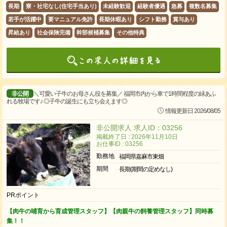
長期
寮・社宅なし(住宅手当あり)
未経験歓迎
経験者優遇
急募
複数名募集
若手が活躍中
要マニュアル免許
長期休暇あり
シフト勤務
賞与あり
昇給あり
社会保険完備
幹部候補募集
その他特典
非公開
＼可愛い子牛のお母さん役を募集／ 福岡市内から車で1時間程度の緑あふ
れる牧場です♪ ◎子牛の誕生にも立ち会えます◎
情報更新日 2026/08/05
非公開求人 求人ID：03256
掲載終了日 : 2026年11月10日
お仕事ID : 03256
勤務地
福岡県嘉麻市東畑
期間
長期(期間の定めなし)
PRポイント
【肉牛の哺育から育成管理スタッフ】【肉親牛の飼養管理スタッフ】同時募
集！！