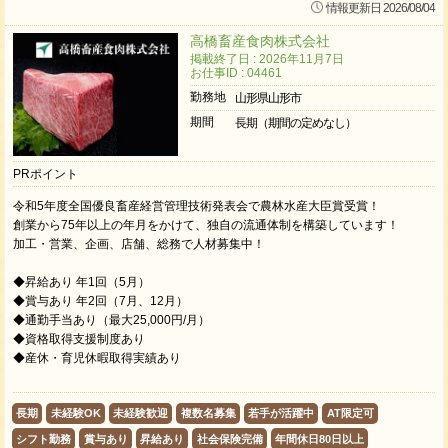
情報更新日 2026/08/04
高橋畜産食肉株式会社
掲載終了日 : 2026年11月7日
お仕事ID : 04461
勤務地
山形県山形市
期間
長期（期間の定めなし）
PRポイント
令和5年度全国優良畜産経営管理技術発表会で農林水産大臣賞受賞！
創業から75年以上の年月をかけて、独自の流通体制を構築しています！
加⼯・営業、企画、店舗、総務で人材募集中！
◆昇給あり 年1回（5月）
◆賞与あり 年2回（7月、12月）
◆通勤手当あり（最大25,000円/月）
◆資格取得支援制度あり
◆産休・育児休暇取得実績あり
長期
未経験OK
未経験歓迎
複数名募集
若手が活躍中
AT限定可
シフト勤務
賞与あり
昇給あり
社会保険完備
年間休日80日以上