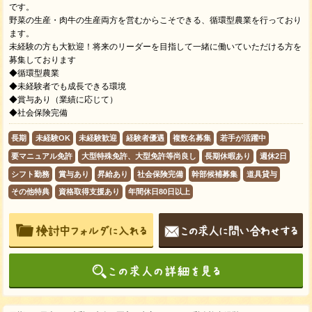
です。
野菜の生産・肉牛の生産両方を営むからこそできる、循環型農業を行っており
ます。
未経験の方も大歓迎！将来のリーダーを目指して一緒に働いていただける方を
募集しております
◆循環型農業
◆未経験者でも成長できる環境
◆賞与あり（業績に応じて）
◆社会保険完備
長期
未経験OK
未経験歓迎
経験者優遇
複数名募集
若手が活躍中
要マニュアル免許
大型特殊免許、大型免許等尚良し
長期休暇あり
週休2日
シフト勤務
賞与あり
昇給あり
社会保険完備
幹部候補募集
道具貸与
その他特典
資格取得支援あり
年間休日80日以上