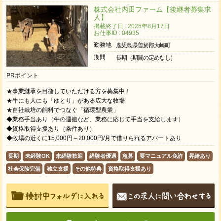
株式会社内田ファーム【後継者募集求
人】
掲載終了日 : 2026年8月17日
お仕事ID : 04935
勤務地
鹿児島県曽於郡大崎町
期間
長期（期間の定めなし）
PRポイント
★事業継承を目指していただける方を募集中！
★牛にも人にも「ゆとり」がある広大な牧場
★自社栽培の飼料でつなぐ「循環型農業」
◆業務手当あり（牛の運搬など、業務に応じて手当を支給します）
◆資格取得支援あり（条件あり）
◆牧場の近くに15,000円～20,000円/月で借りられるアパートあり
長期
未経験OK
未経験歓迎
経験者優遇
急募
要マニュアル免許
昇給あり
社会保険完備
独立支援
その他特典
資格取得支援あり