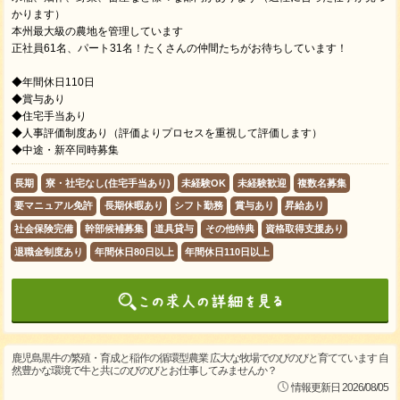
かります）
本州最大級の農地を管理しています
正社員61名、パート31名！たくさんの仲間たちがお待ちしています！
◆年間休日110日
◆賞与あり
◆住宅手当あり
◆人事評価制度あり（評価よりプロセスを重視して評価します）
◆中途・新卒同時募集
長期
寮・社宅なし(住宅手当あり)
未経験OK
未経験歓迎
複数名募集
要マニュアル免許
長期休暇あり
シフト勤務
賞与あり
昇給あり
社会保険完備
幹部候補募集
道具貸与
その他特典
資格取得支援あり
退職金制度あり
年間休日80日以上
年間休日110日以上
鹿児島黒牛の繁殖・育成と稲作の循環型農業 広大な牧場でのびのびと育てています 自
然豊かな環境で牛と共にのびのびとお仕事してみませんか？
情報更新日 2026/08/05