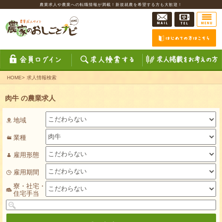
農業求人や農業への転職情報が満載！新規就農を希望する方も大歓迎！
HOME
>
求人情報検索
肉牛 の農業求人
地域
業種
雇用形態
雇用期間
寮・社宅・
住宅手当